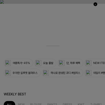
0
03
33
여름특가~45%
오늘 출발
단, 하루 혜택
NEW IT
우아한 실루엣 블라우스
하나로 완성된 코디 #원피스
데일리 #
WEEKLY BEST
NEW
BLOUSE
PANTS
DRESS
KNIT
T-SHIRT
ALL