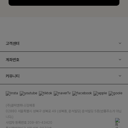
고객센터
계좌번호
커뮤니티
(주)클릭앤퍼니/김예중
02880 서울특별시 성북구 성북로 49 (성북동, 운석빌딩) 운석빌딩 5층(반품주소가 아닙
니다.)
사업자 등록번호 209-81-43420