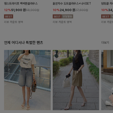
댕스트라이프 백버튼블라우스
율븐자수 도트블라우스+나시SET
덤링클 카
12%
51,900
원
10%
24,900
원
10%
34
58,900원
27,600원
리뷰 카운트 영역
리뷰 카운트 영역
리뷰 카운
언제 어디서나 특별한 팬츠
더보기