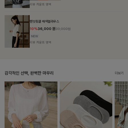
리뷰 카운트 영역
브쉘모달 프린팅티셔츠
10%
16,200
원
17,900원
리뷰 카운트 영역
감각적인 선택, 완벽한 마무리
더보기