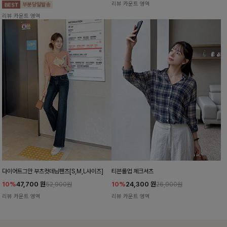
리뷰 카운트 영역
리뷰 카운트 영역
다이어트그만 부츠컷데님팬츠[S,M,L사이즈]
티븐롤업 체크셔츠
10%
47,700
원
10%
24,300
원
52,900원
26,900원
리뷰 카운트 영역
리뷰 카운트 영역