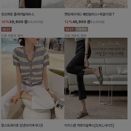
밍킷퍼프 플레어블라우스
캣밍레이어드 패턴원피스+목걸이SET
10%
39,600
원
12%
45,900
원
43,900원
52,100원
리뷰 카운트 영역
리뷰 카운트 영역
함스트라이프 린넨브이넥가디건
이지스판 카프리슬랙스[S,M,L사이즈]