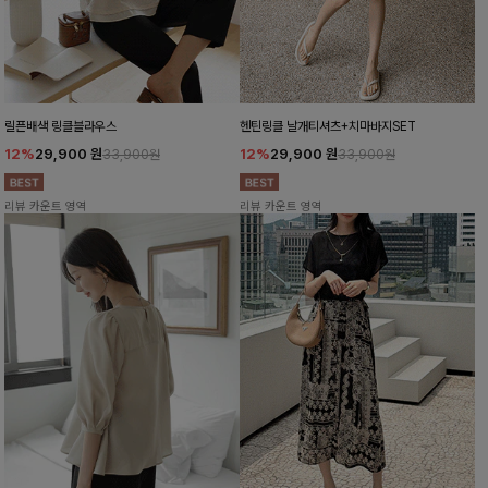
릴픈배색 링클블라우스
헨틴링클 날개티셔츠+치마바지SET
12%
29,900
원
12%
29,900
원
33,900원
33,900원
리뷰 카운트 영역
리뷰 카운트 영역