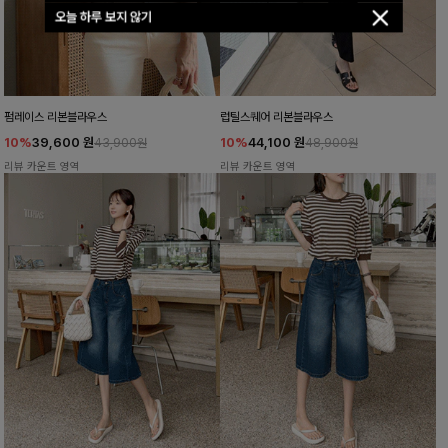
오늘 하루 보지 않기
펌레이스 리본블라우스
럽틸스퀘어 리본블라우스
10%
39,600
원
10%
44,100
원
43,900원
48,900원
리뷰 카운트 영역
리뷰 카운트 영역