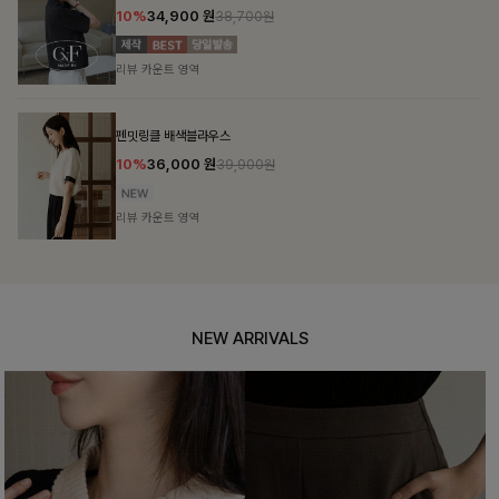
10%
31,900
원
35,400원
리뷰 카운트 영역
셀드펜던트 7부니트
10%
25,800
원
28,600원
리뷰 카운트 영역
NEW ARRIVALS