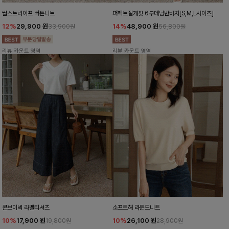
월스트라이프 버튼니트
퍼펙트절개핏 6부데님반바지[S,M,L사이즈]
12%
29,900
원
14%
48,900
원
33,900원
56,800원
리뷰 카운트 영역
리뷰 카운트 영역
콘브이넥 라벨티셔츠
소프트해 라운드니트
10%
17,900
원
10%
26,100
원
19,800원
28,900원