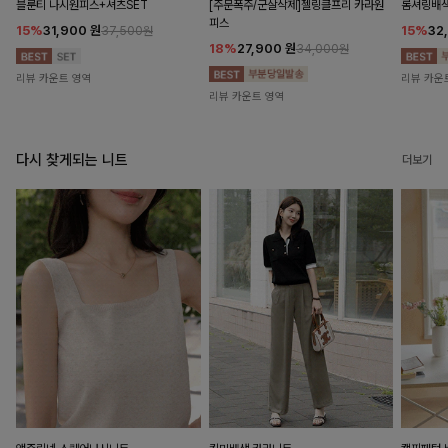
블룬티 나시원피스+셔츠SET
[주문폭주/군살삭제]젤링클프리 카라원
롬셔링배
피스
15%
31,900
원
15%
32
37,500원
18%
27,900
원
34,000원
리뷰 카운트 영역
리뷰 카운
리뷰 카운트 영역
다시 찾게되는 니트
더보기