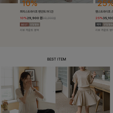
25%
10%
밴스트라이프 스트링원피스
[5천장돌파/C
25%
35,100
원
10%
34,90
46,800원
리뷰 카운트 영역
리뷰 카운트 영
BEST ITEM