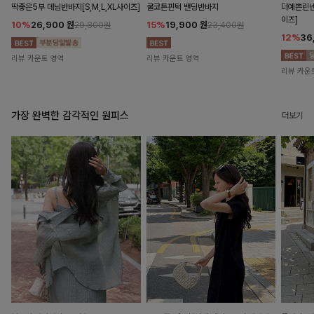
딱좋은5부 데님반바지[S,M,L,XL사이즈]
쿨코튼핀턱 밴딩반바지
더예쁜린넨
이즈]
10%
26,900
원
15%
19,900
원
29,800원
23,400원
12%
36
리뷰 카운트 영역
리뷰 카운트 영역
리뷰 카운
가장 완벽한 감각적인 원피스
더보기