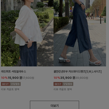
레킷퍼프 셔링블라우스
쿨한린넨8부 커브와이드팬츠[S,M,L사이즈]
10%
15,900
원
10%
35,900
원
17,600원
39,800원
리뷰 카운트 영역
리뷰 카운트 영역
더보기