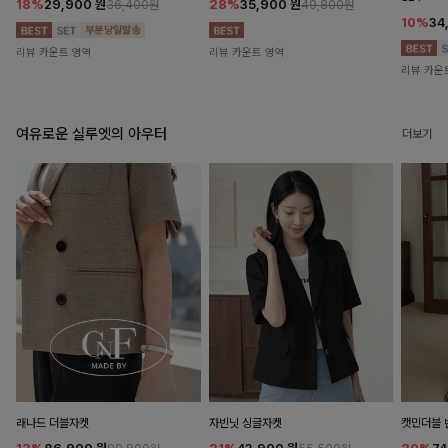
18%
29,900
원
28%
35,900
원
36,400원
49,800원
10%
34
리뷰 카운트 영역
리뷰 카운트 영역
리뷰 카운
여유로운 실루엣의 아우터
더보기
래나드 더블자켓
자빈닛 싱글자켓
캣민더블 