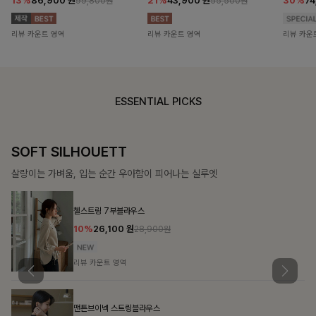
13%
86,900
원
21%
43,900
원
30%
7
99,800원
55,500원
리뷰 카운트 영역
리뷰 카운트 영역
리뷰 카운
ESSENTIAL PICKS
COZY ESSENTIAL
매일의 일상을 부드럽게 감싸줄 니트 컬렉션
론클디 브이넥니트
10%
24,300
원
26,900원
리뷰 카운트 영역
칠스트라이프 카라7부니트