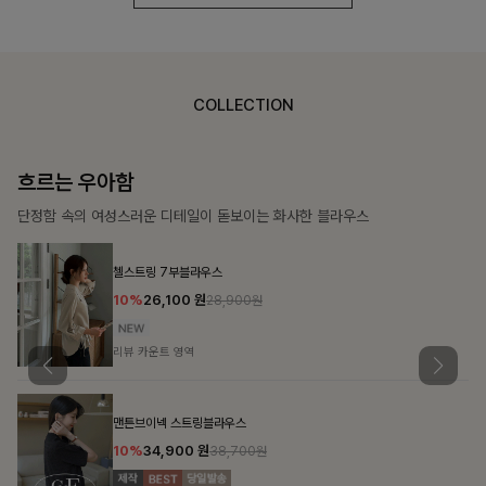
COLLECTION
가벼운 계절감
탄탄한 소재와 깔끔한 핏, 매일 손이 가는 데일리 티셔츠
몽즐라운드 베이직티셔츠
10%
15,300
원
16,900원
리뷰 카운트 영역
칠킷배색 프린팅맨투맨티
10%
20,700
원
22,900원