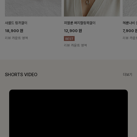
헤룬나비 
사셀드 링귀걸이
피엘룬 써지컬링목걸이
7,900
18,900
원
12,900
원
리뷰 카운
리뷰 카운트 영역
리뷰 카운트 영역
SHORTS VIDEO
더보기