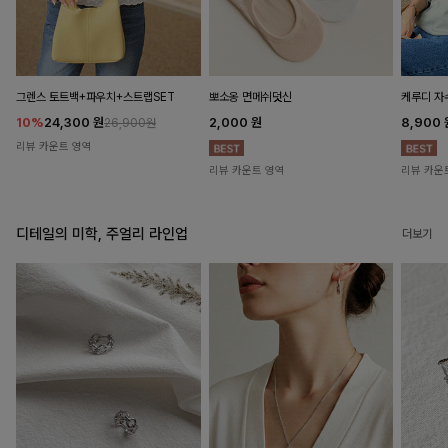
뽀소옹 면메쉬덧신
그렌스 토트백+파우치+스트랩SET
케루디 자
2,000
원
10%
24,300
원
8,900
26,900원
리뷰 카운트 영역
리뷰 카운트 영역
리뷰 카운
디테일의 미학, 주얼리 라인업
더보기