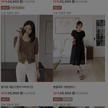
10%
24,900
원
13%
33,900
원
27,600원
38,900원
리뷰 카운트 영역
리뷰 카운트 영역
윌리덤 라운드앤브이넥가디건
룬셀퍼프 셔링원피스
10%
20,900
원
10%
36,900
원
23,200원
40,900원
리뷰 카운트 영역
리뷰 카운트 영역