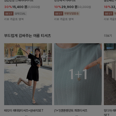
앤즌린넨 스퀘어나시니트
킹밋배색 카라니트
캘핀패턴 
30%
15,400
원
10%
29,900
원
18%
32
21,900원
33,200원
리뷰 카운트 영역
리뷰 카운트 영역
리뷰 카운
부드럽게 감싸주는 여름 티셔츠
더보기
테킷미 레터링티셔츠+반바지SET
(1+1)앤튼펜던트 퍼프티셔츠
밍디아 
SET