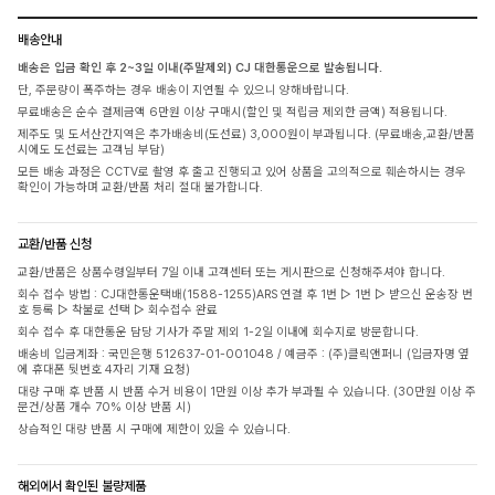
배송안내
배송은 입금 확인 후 2~3일 이내(주말제외) CJ 대한통운으로 발송됩니다.
단, 주문량이 폭주하는 경우 배송이 지연될 수 있으니 양해바랍니다.
무료배송은 순수 결제금액 6만원 이상 구매시(할인 및 적립금 제외한 금액) 적용됩니다.
제주도 및 도서산간지역은 추가배송비(도선료) 3,000원이 부과됩니다. (무료배송,교환/반품
시에도 도선료는 고객님 부담)
모든 배송 과정은 CCTV로 촬영 후 출고 진행되고 있어 상품을 고의적으로 훼손하시는 경우
확인이 가능하며 교환/반품 처리 절대 불가합니다.
교환/반품 신청
교환/반품은 상품수령일부터 7일 이내 고객센터 또는 게시판으로 신청해주셔야 합니다.
회수 접수 방법 : CJ대한통운택배(1588-1255)ARS 연결 후 1번 ▷ 1번 ▷ 받으신 운송장 번
호 등록 ▷ 착불로 선택 ▷ 회수접수 완료
회수 접수 후 대한통운 담당 기사가 주말 제외 1-2일 이내에 회수지로 방문합니다.
배송비 입금계좌 : 국민은행 512637-01-001048 / 예금주 : (주)클릭앤퍼니 (입금자명 옆
에 휴대폰 뒷번호 4자리 기재 요청)
대량 구매 후 반품 시 반품 수거 비용이 1만원 이상 추가 부과될 수 있습니다. (30만원 이상 주
문건/상품 개수 70% 이상 반품 시)
상습적인 대량 반품 시 구매에 제한이 있을 수 있습니다.
해외에서 확인된 불량제품