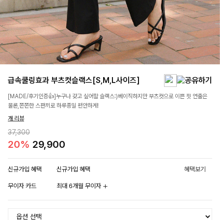
급속쿨링효과 부츠컷슬랙스[S,M,L사이즈]
[MADE/후기인증👍]누구나 갖고 싶어할 슬랙스:)베이직하지만 부츠컷으로 이쁜 핏 연출은
물론,쫀쫀한 스판끼로 하루종일 편안하게!
개 리뷰
37,300
20%
29,900
신규가입 혜택
신규가입 혜택
혜택보기
무이자 카드
최대 6개월 무이자