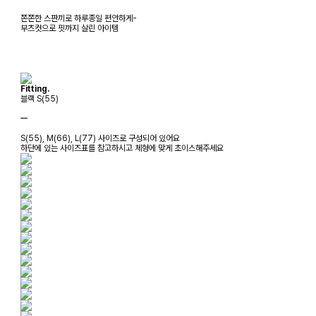
쫀쫀한 스판끼로 하루종일 편안하게-
부츠컷으로 핏까지 살린 아이템
Fitting.
블랙 S(55)
ㅡ
S(55), M(66), L(77) 사이즈로 구성되어 있어요
하단에 있는 사이즈표를 참고하시고 체형에 맞게 초이스해주세요