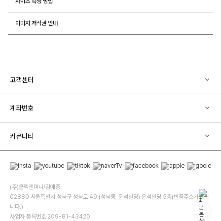
사이즈 측정 방법
이미지 저작권 안내
고객센터
계좌번호
커뮤니티
(주)클릭앤퍼니/김예중
02880 서울특별시 성북구 성북로 49 (성북동, 운석빌딩) 운석빌딩 5층(반품주소가 아닙
니다.)
사업자 등록번호 209-81-43420