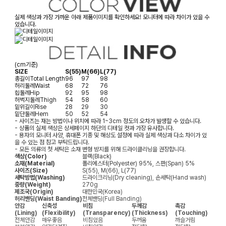
실제 색상과 가장 가까운 아래 제품이미지를 확인하세요! 모니터에 따라 차이가 있을 수
있습니다.
(cm기준)
SIZE
S(55)
M(66)
L(77)
총길이
Total Length
96
97
98
허리둘레
Waist
68
72
76
힙둘레
Hip
92
95
98
허벅지둘레
Thigh
54
58
60
밑위길이
Rise
28
29
30
밑단둘레
Hem
50
52
54
- 사이즈는 재는 방법이나 위치에 따라 1~3cm 정도의 오차가 발생할 수 있습니다.
- 상품의 실제 색상은 상세페이지 하단의 디테일 컷과 가장 유사합니다.
- 용자의 모니터 사양, 휴대폰 기종 및 해상도 설정에 따라 실제 색상과 다소 차이가 있
을 수 있는 점 참고 부탁드립니다.
- 모든 의류의 첫 세탁은 소재 변형 방지를 위해 드라이클리닝을 권장합니다.
색상(Color)
블랙(Black)
소재(Material)
폴리에스터(Polyester) 95%, 스판(Span) 5%
사이즈(Size)
S(55), M(66), L(77)
세탁방법(Washing)
드라이크리닝(Dry cleaning), 손세탁(Hand wash)
중량(Weight)
270g
제조국(Origin)
대한민국(Korea)
허리밴딩(Waist Banding)
전체밴딩(Full Banding)
안감
신축성
비침
두께감
촉감
(Lining)
(Flexibility)
(Transparency)
(Thickness)
(Touching)
전체안감
매우좋음
비침있음
두꺼움
까슬거림