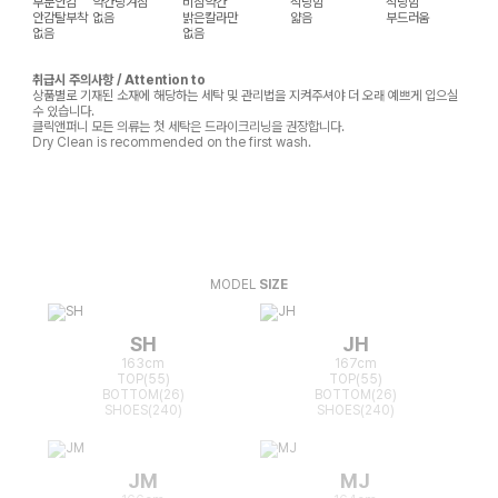
부분안감
약간당겨짐
비침약간
적당함
적당함
안감탈부착
없음
밝은칼라만
얇음
부드러움
없음
없음
취급시 주의사항 / Attention to
상품별로 기재된 소재에 해당하는 세탁 및 관리법을 지켜주셔야 더 오래 예쁘게 입으실
수 있습니다.
클릭앤퍼니 모든 의류는 첫 세탁은 드라이크리닝을 권장합니다.
Dry Clean is recommended on the first wash.
MODEL
SIZE
SH
JH
163cm
167cm
TOP(55)
TOP(55)
BOTTOM(26)
BOTTOM(26)
SHOES(240)
SHOES(240)
JM
MJ