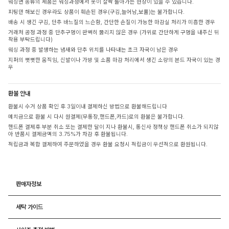
워싱면 종류의 제품은 워싱과정에서 옷이 살짝 돌아가는 현상이 있을 수 있습니다.
피팅만 해보신 경우라도 상품이 훼손된 경우(구김,늘어남,보풀)는 불가합니다.
배송 시 생긴 구김, 단추 바느질의 느슨함, 간단한 손질이 가능한 마감실 처리가 미흡한 경우
거래처 공정 과정 중 단추구멍이 완벽히 뚫리지 않은 경우 (가위로 간단하게 구멍을 내주신 뒤
착용 부탁드립니다)
워싱 과정 중 발생하는 냄새와 단추 위치를 나타내는 초크 자국이 남은 경우
지퍼의 뻣뻣한 움직임, 신발이나 가방 및 소품 마감 처리에서 생긴 소량의 본드 자국이 있는 경
우
환불 안내
환불시 수거 상품 확인 후 3일이내 결제하신 방법으로 환불해드립니다
예치금으로 환불 시 다시 원결제(무통장,핸드폰,카드)로의 환불은 불가합니다.
핸드폰 결제후 부분 취소 또는 결제한 달이 지나 환불시, 통신사 정책상 핸드폰 취소가 되지않
아 반품시 결제금액의 3.75%가 차감 후 환불됩니다.
적립금과 복합 결제하여 주문하였을 경우 환불 요청시 적립금이 우선적으로 환원됩니다.
판매자정보
세탁 가이드