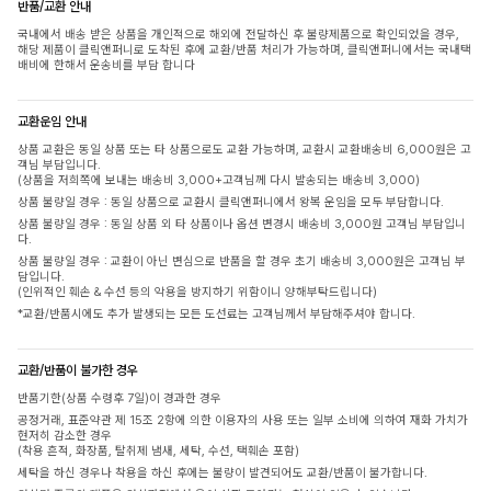
반품/교환 안내
국내에서 배송 받은 상품을 개인적으로 해외에 전달하신 후 불량제품으로 확인되었을 경우,
해당 제품이 클릭앤퍼니로 도착된 후에 교환/반품 처리가 가능하며, 클릭앤퍼니에서는 국내택
배비에 한해서 운송비를 부담 합니다
교환운임 안내
상품 교환은 동일 상품 또는 타 상품으로도 교환 가능하며, 교환시 교환배송비 6,000원은 고
객님 부담입니다.
(상품을 저희쪽에 보내는 배송비 3,000+고객님께 다시 발송되는 배송비 3,000)
상품 불량일 경우 : 동일 상품으로 교환시 클릭앤퍼니에서 왕복 운임을 모두 부담합니다.
상품 불량일 경우 : 동일 상품 외 타 상품이나 옵션 변경시 배송비 3,000원 고객님 부담입니
다.
상품 불량일 경우 : 교환이 아닌 변심으로 반품을 할 경우 초기 배송비 3,000원은 고객님 부
담입니다.
(인위적인 훼손 & 수선 등의 악용을 방지하기 위함이니 양해부탁드립니다)
*교환/반품시에도 추가 발생되는 모든 도선료는 고객님께서 부담해주셔야 합니다.
교환/반품이 불가한 경우
반품기한(상품 수령후 7일)이 경과한 경우
공정거래, 표준약관 제 15조 2항에 의한 이용자의 사용 또는 일부 소비에 의하여 재화 가치가
현저히 감소한 경우
(착용 흔적, 화장품, 탈취제 냄새, 세탁, 수선, 택훼손 포함)
세탁을 하신 경우나 착용을 하신 후에는 불량이 발견되어도 교환/반품이 불가합니다.