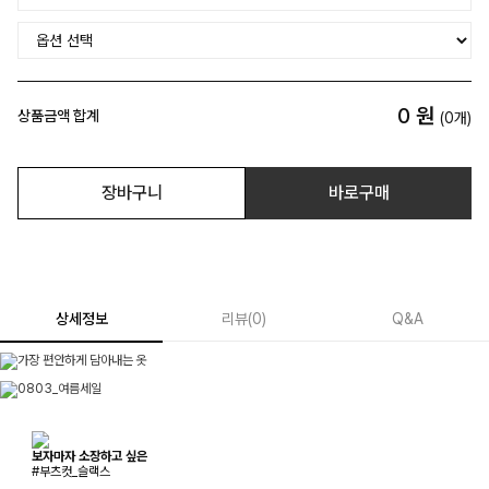
0
원
상품금액 합계
(
0
개)
장바구니
바로구매
상세정보
리뷰
(
0
)
Q&A
보자마자 소장하고 싶은
#부츠컷_슬랙스