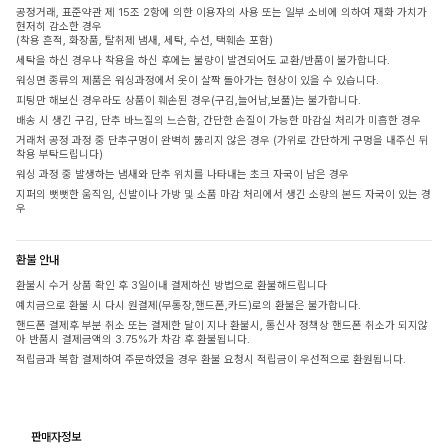
공정거래, 표준약관 제 15조 2항에 의한 이용자의 사용 또는 일부 소비에 의하여 재화 가치가
현저히 감소한 경우
(착용 흔적, 화장품, 탈취제 냄새, 세탁, 수선, 택훼손 포함)
세탁을 하신 경우나 착용을 하신 후에는 불량이 발견되어도 교환/반품이 불가합니다.
워싱면 종류의 제품은 워싱과정에서 옷이 살짝 돌아가는 현상이 있을 수 있습니다.
피팅만 해보신 경우라도 상품이 훼손된 경우(구김,늘어남,보풀)는 불가합니다.
배송 시 생긴 구김, 단추 바느질의 느슨함, 간단한 손질이 가능한 마감실 처리가 미흡한 경우
거래처 공정 과정 중 단추구멍이 완벽히 뚫리지 않은 경우 (가위로 간단하게 구멍을 내주신 뒤
착용 부탁드립니다)
워싱 과정 중 발생하는 냄새와 단추 위치를 나타내는 초크 자국이 남은 경우
지퍼의 뻣뻣한 움직임, 신발이나 가방 및 소품 마감 처리에서 생긴 소량의 본드 자국이 있는 경
우
환불 안내
환불시 수거 상품 확인 후 3일이내 결제하신 방법으로 환불해드립니다
예치금으로 환불 시 다시 원결제(무통장,핸드폰,카드)로의 환불은 불가합니다.
핸드폰 결제후 부분 취소 또는 결제한 달이 지나 환불시, 통신사 정책상 핸드폰 취소가 되지않
아 반품시 결제금액의 3.75%가 차감 후 환불됩니다.
적립금과 복합 결제하여 주문하였을 경우 환불 요청시 적립금이 우선적으로 환원됩니다.
판매자정보