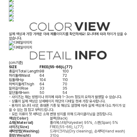
실제 색상과 가장 가까운 아래 제품이미지를 확인하세요! 모니터에 따라 차이가 있을 수
있습니다.
(cm기준)
SIZE
FREE(55-66)
L(77)
총길이
Total Length
98
100
허리둘레
Waist
64
72
힙둘레
Hip
104
110
허벅지둘레
Thigh
64
70
밑위길이
Rise
33
35
밑단둘레
Hem
50
54
- 사이즈는 재는 방법이나 위치에 따라 1~3cm 정도의 오차가 발생할 수 있습니다.
- 상품의 실제 색상은 상세페이지 하단의 디테일 컷과 가장 유사합니다.
- 용자의 모니터 사양, 휴대폰 기종 및 해상도 설정에 따라 실제 색상과 다소 차이가 있
을 수 있는 점 참고 부탁드립니다.
- 모든 의류의 첫 세탁은 소재 변형 방지를 위해 드라이클리닝을 권장합니다.
색상(Color)
블랙(Black)
소재(Material)
폴리에스터(Polyester) 95%, 스판(Span) 5%
사이즈(Size)
FREE(55-66), L(77)
세탁방법(Washing)
드라이크리닝(Dry cleaning), 손세탁(Hand wash)
중량(Weight)
310g