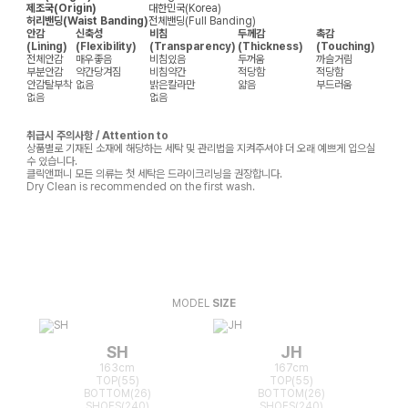
제조국(Origin)
대한민국(Korea)
허리밴딩(Waist Banding)
전체밴딩(Full Banding)
안감
신축성
비침
두께감
촉감
(Lining)
(Flexibility)
(Transparency)
(Thickness)
(Touching)
전체안감
매우좋음
비침있음
두꺼움
까슬거림
부분안감
약간당겨짐
비침약간
적당함
적당함
안감탈부착
없음
밝은칼라만
얇음
부드러움
없음
없음
취급시 주의사항 / Attention to
상품별로 기재된 소재에 해당하는 세탁 및 관리법을 지켜주셔야 더 오래 예쁘게 입으실
수 있습니다.
클릭앤퍼니 모든 의류는 첫 세탁은 드라이크리닝을 권장합니다.
Dry Clean is recommended on the first wash.
MODEL
SIZE
SH
JH
163cm
167cm
TOP(55)
TOP(55)
BOTTOM(26)
BOTTOM(26)
SHOES(240)
SHOES(240)