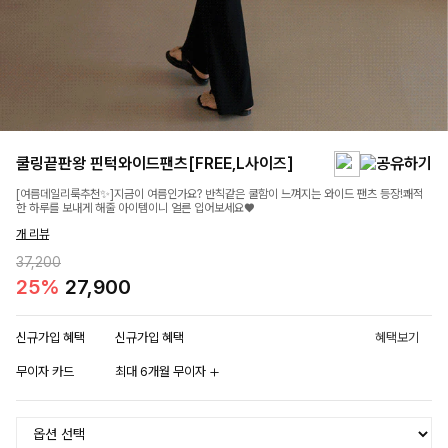
쿨링끝판왕 핀턱와이드팬츠[FREE,L사이즈]
[여름데일리룩추천✨]지금이 여름인가요? 반칙같은 쿨함이 느껴지는 와이드 팬츠 등장!쾌적
한 하루를 보내게 해줄 아이템이니 얼른 입어보세요♥
개 리뷰
37,200
25%
27,900
신규가입 혜택
신규가입 혜택
혜택보기
무이자 카드
최대 6개월 무이자