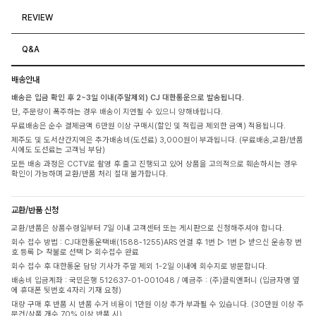
REVIEW
Q&A
배송안내
배송은 입금 확인 후 2~3일 이내(주말제외) CJ 대한통운으로 발송됩니다.
단, 주문량이 폭주하는 경우 배송이 지연될 수 있으니 양해바랍니다.
무료배송은 순수 결제금액 6만원 이상 구매시(할인 및 적립금 제외한 금액) 적용됩니다.
제주도 및 도서산간지역은 추가배송비(도선료) 3,000원이 부과됩니다. (무료배송,교환/반품
시에도 도선료는 고객님 부담)
모든 배송 과정은 CCTV로 촬영 후 출고 진행되고 있어 상품을 고의적으로 훼손하시는 경우
확인이 가능하며 교환/반품 처리 절대 불가합니다.
교환/반품 신청
교환/반품은 상품수령일부터 7일 이내 고객센터 또는 게시판으로 신청해주셔야 합니다.
회수 접수 방법 : CJ대한통운택배(1588-1255)ARS 연결 후 1번 ▷ 1번 ▷ 받으신 운송장 번
호 등록 ▷ 착불로 선택 ▷ 회수접수 완료
회수 접수 후 대한통운 담당 기사가 주말 제외 1-2일 이내에 회수지로 방문합니다.
배송비 입금계좌 : 국민은행 512637-01-001048 / 예금주 : (주)클릭앤퍼니 (입금자명 옆
에 휴대폰 뒷번호 4자리 기재 요청)
대량 구매 후 반품 시 반품 수거 비용이 1만원 이상 추가 부과될 수 있습니다. (30만원 이상 주
문건/상품 개수 70% 이상 반품 시)