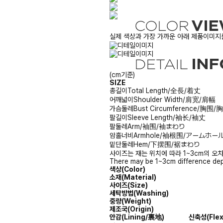
실제 색상과 가장 가까운 아래 제품이미지를
(cm기준)
SIZE
총길이
Total Length/全長/着丈
어깨넓이
Shoulder Width/肩宽/肩幅
가슴둘레
Bust Circumference/胸围
팔길이
Sleeve Length/袖长/袖丈
팔둘레
Arm/袖围/袖まわり
암홀너비
Armhole/袖根围/アームホー
밑단둘레
Hem/下摆围/裾まわり
사이즈는 재는 위치에 따라 1~3cm의 오차
There may be 1~3cm difference dep
색상(Color)
소재(Material)
사이즈(Size)
세탁방법(Washing)
중량(Weight)
제조국(Origin)
안감
(Lining/裏地)
신축성
(Fle