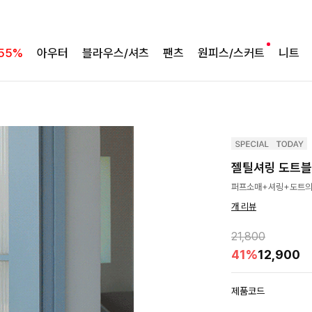
55%
아우터
블라우스/셔츠
팬츠
원피스/스커트
니트
젤틸셔링 도트
퍼프소매+셔링+도트의 
개 리뷰
21,800
41%
12,900
제품코드