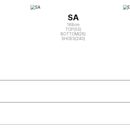
SA
168cm
TOP(55)
BOTTOM(26)
SHOES(240)