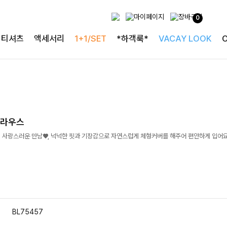
0
티셔츠
액세서리
1+1/SET
*하객룩*
VACAY LOOK
블라우스
사랑스러운 만남♥, 넉넉한 핏과 기장감으로 자연스럽게 체형커버를 해주어 편안하게 입어요 
BL75457