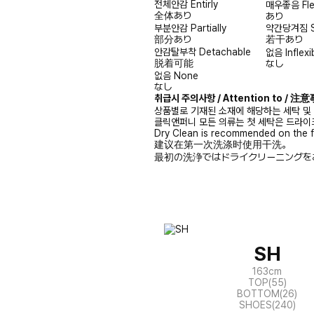
전체안감
Entirly
매우좋음
Fl
全体あり
あり
부분안감
Partially
약간당겨짐
部分あり
若干あり
안감탈부착
Detachable
없음
Inflexi
脱着可能
なし
없음
None
なし
취급시 주의사항 / Attention to / 
상품별로 기재된 소재에 해당하는 세탁 및
클릭앤퍼니 모든 의류는 첫 세탁은 드라이
Dry Clean is recommended on the f
建议在第一次洗涤时使用干洗。
最初の洗浄ではドライクリーニングを
SH
163cm
TOP(55)
BOTTOM(26)
SHOES(240)