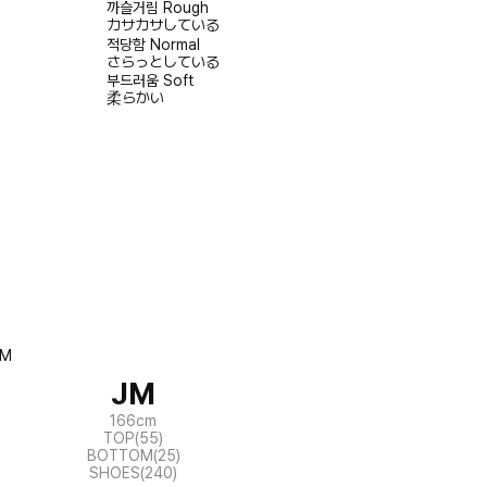
까슬거림
Rough
カサカサしている
적당함
Normal
さらっとしている
부드러움
Soft
柔らかい
JM
166cm
TOP(55)
BOTTOM(25)
SHOES(240)