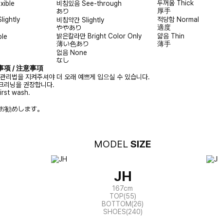
두꺼움
Thick
exible
비침있음
See-through
厚手
あり
Slightly
적당함
Normal
비침약간
Slightly
適度
ややあり
밝은칼라만
Bright Color Only
얇음
Thin
ble
薄い色あり
薄手
없음
None
なし
注意事项 / 注意事項
 관리법을 지켜주셔야 더 오래 예쁘게 입으실 수 있습니다.
크리닝을 권장합니다.
irst wash.
お勧めします。
MODEL
SIZE
JH
167cm
TOP(55)
BOTTOM(26)
SHOES(240)