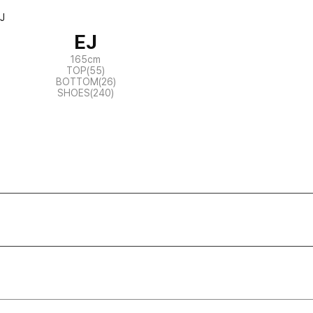
EJ
165cm
TOP(55)
BOTTOM(26)
SHOES(240)