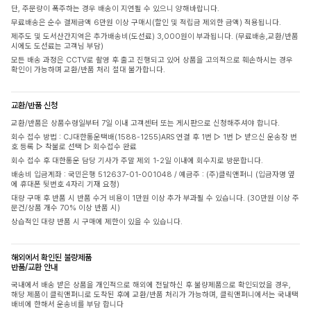
단, 주문량이 폭주하는 경우 배송이 지연될 수 있으니 양해바랍니다.
무료배송은 순수 결제금액 6만원 이상 구매시(할인 및 적립금 제외한 금액) 적용됩니다.
제주도 및 도서산간지역은 추가배송비(도선료) 3,000원이 부과됩니다. (무료배송,교환/반품
시에도 도선료는 고객님 부담)
모든 배송 과정은 CCTV로 촬영 후 출고 진행되고 있어 상품을 고의적으로 훼손하시는 경우
확인이 가능하며 교환/반품 처리 절대 불가합니다.
교환/반품 신청
교환/반품은 상품수령일부터 7일 이내 고객센터 또는 게시판으로 신청해주셔야 합니다.
회수 접수 방법 : CJ대한통운택배(1588-1255)ARS 연결 후 1번 ▷ 1번 ▷ 받으신 운송장 번
호 등록 ▷ 착불로 선택 ▷ 회수접수 완료
회수 접수 후 대한통운 담당 기사가 주말 제외 1-2일 이내에 회수지로 방문합니다.
배송비 입금계좌 : 국민은행 512637-01-001048 / 예금주 : (주)클릭앤퍼니 (입금자명 옆
에 휴대폰 뒷번호 4자리 기재 요청)
대량 구매 후 반품 시 반품 수거 비용이 1만원 이상 추가 부과될 수 있습니다. (30만원 이상 주
문건/상품 개수 70% 이상 반품 시)
상습적인 대량 반품 시 구매에 제한이 있을 수 있습니다.
해외에서 확인된 불량제품
반품/교환 안내
국내에서 배송 받은 상품을 개인적으로 해외에 전달하신 후 불량제품으로 확인되었을 경우,
해당 제품이 클릭앤퍼니로 도착된 후에 교환/반품 처리가 가능하며, 클릭앤퍼니에서는 국내택
배비에 한해서 운송비를 부담 합니다