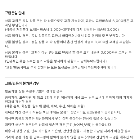
교환운임 안내
상품 교환은 동일 상품 또는 타 상품으로도 교환 가능하며, 교환시 교환배송비 6,000원은 고
객님 부담입니다.
(상품을 저희쪽에 보내는 배송비 3,000+고객님께 다시 발송되는 배송비 3,000)
상품 불량일 경우 : 동일 상품으로 교환시 클릭앤퍼니에서 왕복 운임을 모두 부담합니다.
상품 불량일 경우 : 동일 상품 외 타 상품이나 옵션 변경시 배송비 3,000원 고객님 부담입니
다.
상품 불량일 경우 : 교환이 아닌 변심으로 반품을 할 경우 초기 배송비 3,000원은 고객님 부
담입니다.
(인위적인 훼손 & 수선 등의 악용을 방지하기 위함이니 양해부탁드립니다)
*교환/반품시에도 추가 발생되는 모든 도선료는 고객님께서 부담해주셔야 합니다.
교환/반품이 불가한 경우
반품기한(상품 수령후 7일)이 경과한 경우
공정거래, 표준약관 제 15조 2항에 의한 이용자의 사용 또는 일부 소비에 의하여 재화 가치가
현저히 감소한 경우
(착용 흔적, 화장품, 탈취제 냄새, 세탁, 수선, 택훼손 포함)
세탁을 하신 경우나 착용을 하신 후에는 불량이 발견되어도 교환/반품이 불가합니다.
워싱면 종류의 제품은 워싱과정에서 옷이 살짝 돌아가는 현상이 있을 수 있습니다.
피팅만 해보신 경우라도 상품이 훼손된 경우(구김,늘어남,보풀)는 불가합니다.
배송 시 생긴 구김, 단추 바느질의 느슨함, 간단한 손질이 가능한 마감실 처리가 미흡한 경우
거래처 공정 과정 중 단추구멍이 완벽히 뚫리지 않은 경우 (가위로 간단하게 구멍을 내주신 뒤