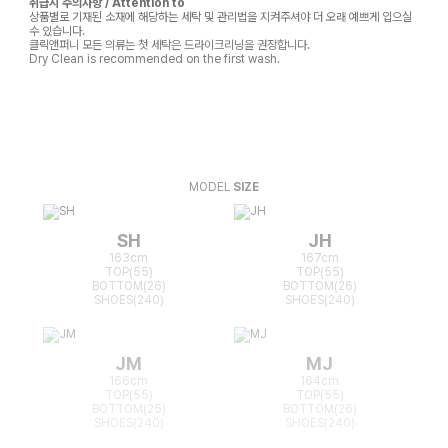
취급시 주의사항 / Attention to
상품별로 기재된 소재에 해당하는 세탁 및 관리법을 지켜주셔야 더 오래 예쁘게 입으실
수 있습니다.
클릭앤퍼니 모든 의류는 첫 세탁은 드라이크리닝을 권장합니다.
Dry Clean is recommended on the first wash.
MODEL
SIZE
SH
JH
163cm
167cm
TOP(55)
TOP(55)
BOTTOM(26)
BOTTOM(26)
SHOES(240)
SHOES(240)
JM
MJ
166cm
164cm
TOP(55)
TOP(55)
BOTTOM(25)
BOTTOM(26)
SHOES(240)
SHOES(240)