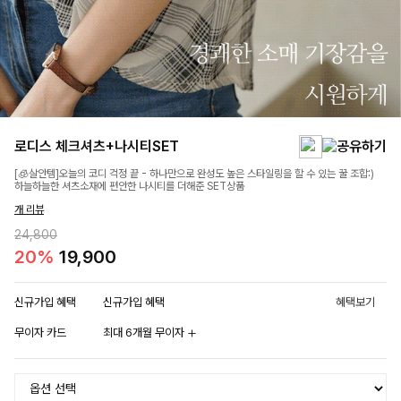
로디스 체크셔츠+나시티SET
[🧊살안템]오늘의 코디 걱정 끝 - 하나만으로 완성도 높은 스타일링을 할 수 있는 꿀 조합:)
하늘하늘한 셔츠소재에 편안한 나시티를 더해준 SET상품
개 리뷰
24,800
20%
19,900
신규가입 혜택
신규가입 혜택
혜택보기
무이자 카드
최대 6개월 무이자