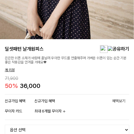
딜셋패턴 날개원피스
은은한 쉬폰 소재가 바람에 흩날려 우아한 무드를 연출해주며 가벼운 쉬폰이 입는 순간 기분
좋은 착용감을 안겨줄 거예요♥
개 리뷰
71,900
50%
36,000
신규가입 혜택
신규가입 혜택
혜택보기
무이자 카드
최대 6개월 무이자