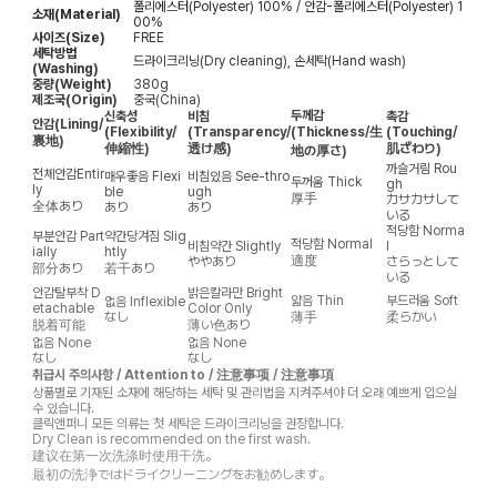
폴리에스터(Polyester) 100% / 안감-폴리에스터(Polyester) 1
소재(Material)
00%
사이즈(Size)
FREE
세탁방법
드라이크리닝(Dry cleaning), 손세탁(Hand wash)
(Washing)
중량(Weight)
380g
제조국(Origin)
중국(China)
두께감
신축성
비침
촉감
안감
(Lining/
(Flexibility/
(Transparency/
(Thickness/生
(Touching/
裏地)
伸縮性)
透け感)
肌ざわり)
地の厚さ)
까슬거림
Rou
전체안감
Entir
매우좋음
Flexi
비침있음
See-thro
두꺼움
Thick
gh
ly
ble
ugh
厚手
カサカサして
全体あり
あり
あり
いる
적당함
Norma
부분안감
Part
약간당겨짐
Slig
적당함
Normal
비침약간
Slightly
l
ially
htly
適度
ややあり
さらっとして
部分あり
若干あり
いる
안감탈부착
D
밝은칼라만
Bright
얇음
Thin
부드러움
Soft
없음
Inflexible
etachable
Color Only
なし
薄手
柔らかい
脱着可能
薄い色あり
없음
None
없음
None
なし
なし
취급시 주의사항 / Attention to / 注意事项 / 注意事項
상품별로 기재된 소재에 해당하는 세탁 및 관리법을 지켜주셔야 더 오래 예쁘게 입으실
수 있습니다.
클릭앤퍼니 모든 의류는 첫 세탁은 드라이크리닝을 권장합니다.
Dry Clean is recommended on the first wash.
建议在第一次洗涤时使用干洗。
最初の洗浄ではドライクリーニングをお勧めします。