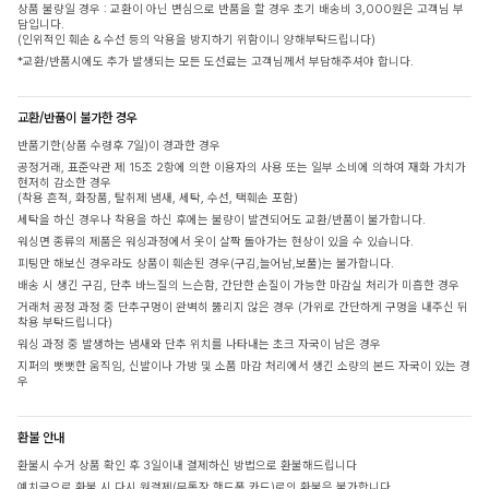
상품 불량일 경우 : 교환이 아닌 변심으로 반품을 할 경우 초기 배송비 3,000원은 고객님 부
담입니다.
(인위적인 훼손 & 수선 등의 악용을 방지하기 위함이니 양해부탁드립니다)
*교환/반품시에도 추가 발생되는 모든 도선료는 고객님께서 부담해주셔야 합니다.
교환/반품이 불가한 경우
반품기한(상품 수령후 7일)이 경과한 경우
공정거래, 표준약관 제 15조 2항에 의한 이용자의 사용 또는 일부 소비에 의하여 재화 가치가
현저히 감소한 경우
(착용 흔적, 화장품, 탈취제 냄새, 세탁, 수선, 택훼손 포함)
세탁을 하신 경우나 착용을 하신 후에는 불량이 발견되어도 교환/반품이 불가합니다.
워싱면 종류의 제품은 워싱과정에서 옷이 살짝 돌아가는 현상이 있을 수 있습니다.
피팅만 해보신 경우라도 상품이 훼손된 경우(구김,늘어남,보풀)는 불가합니다.
배송 시 생긴 구김, 단추 바느질의 느슨함, 간단한 손질이 가능한 마감실 처리가 미흡한 경우
거래처 공정 과정 중 단추구멍이 완벽히 뚫리지 않은 경우 (가위로 간단하게 구멍을 내주신 뒤
착용 부탁드립니다)
워싱 과정 중 발생하는 냄새와 단추 위치를 나타내는 초크 자국이 남은 경우
지퍼의 뻣뻣한 움직임, 신발이나 가방 및 소품 마감 처리에서 생긴 소량의 본드 자국이 있는 경
우
환불 안내
환불시 수거 상품 확인 후 3일이내 결제하신 방법으로 환불해드립니다
예치금으로 환불 시 다시 원결제(무통장,핸드폰,카드)로의 환불은 불가합니다.