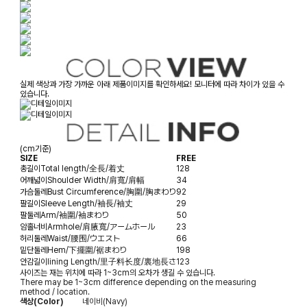
실제 색상과 가장 가까운 아래 제품이미지를 확인하세요! 모니터에 따라 차이가 있을 수
있습니다.
(cm기준)
SIZE
FREE
총길이
Total length/全長/着丈
128
어깨넓이
Shoulder Width/肩寬/肩幅
34
가슴둘레
Bust Circumference/胸圍/胸まわり
92
팔길이
Sleeve Length/袖長/袖丈
29
팔둘레
Arm/袖圍/袖まわり
50
암홀너비
Armhole/肩腋寬/アームホール
23
허리둘레
Waist/腰围/ウエスト
66
밑단둘레
Hem/下擺圍/裾まわり
198
안감길이
lining Length/里子料长度/裏地長さ
123
사이즈는 재는 위치에 따라 1~3cm의 오차가 생길 수 있습니다.
There may be 1~3cm difference depending on the measuring
method / location.
색상(Color)
네이비(Navy)