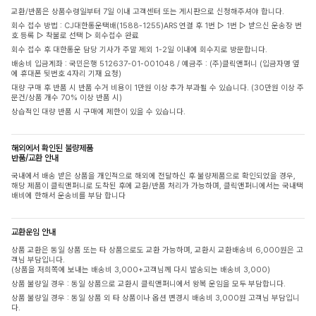
교환/반품은 상품수령일부터 7일 이내 고객센터 또는 게시판으로 신청해주셔야 합니다.
회수 접수 방법 : CJ대한통운택배(1588-1255)ARS 연결 후 1번 ▷ 1번 ▷ 받으신 운송장 번
호 등록 ▷ 착불로 선택 ▷ 회수접수 완료
회수 접수 후 대한통운 담당 기사가 주말 제외 1-2일 이내에 회수지로 방문합니다.
배송비 입금계좌 : 국민은행 512637-01-001048 / 예금주 : (주)클릭앤퍼니 (입금자명 옆
에 휴대폰 뒷번호 4자리 기재 요청)
대량 구매 후 반품 시 반품 수거 비용이 1만원 이상 추가 부과될 수 있습니다. (30만원 이상 주
문건/상품 개수 70% 이상 반품 시)
상습적인 대량 반품 시 구매에 제한이 있을 수 있습니다.
해외에서 확인된 불량제품
반품/교환 안내
국내에서 배송 받은 상품을 개인적으로 해외에 전달하신 후 불량제품으로 확인되었을 경우,
해당 제품이 클릭앤퍼니로 도착된 후에 교환/반품 처리가 가능하며, 클릭앤퍼니에서는 국내택
배비에 한해서 운송비를 부담 합니다
교환운임 안내
상품 교환은 동일 상품 또는 타 상품으로도 교환 가능하며, 교환시 교환배송비 6,000원은 고
객님 부담입니다.
(상품을 저희쪽에 보내는 배송비 3,000+고객님께 다시 발송되는 배송비 3,000)
상품 불량일 경우 : 동일 상품으로 교환시 클릭앤퍼니에서 왕복 운임을 모두 부담합니다.
상품 불량일 경우 : 동일 상품 외 타 상품이나 옵션 변경시 배송비 3,000원 고객님 부담입니
다.