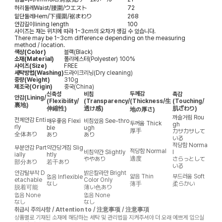
허리둘레
Waist/腰圍/ウエスト
72
밑단둘레
Hem/下擺圍/裾まわり
268
안감길이
lining length
100
사이즈는 재는 위치에 따라 1~3cm의 오차가 생길 수 있습니다.
There may be 1~3cm difference depending on the measuring
method / location.
색상(Color)
블랙(Black)
소재(Material)
폴리에스터(Polyester) 100%
사이즈(Size)
FREE
세탁방법(Washing)
드라이크리닝(Dry cleaning)
중량(Weight)
310g
제조국(Origin)
중국(China)
두께감
신축성
비침
촉감
안감
(Lining/
(Flexibility/
(Transparency/
(Thickness/生
(Touching/
裏地)
伸縮性)
透け感)
肌ざわり)
地の厚さ)
까슬거림
Rou
전체안감
Enti
매우좋음
Flexi
비침있음
See-thro
두꺼움
Thick
gh
rly
ble
ugh
厚手
カサカサして
全体あり
あり
あり
いる
적당함
Norma
부분안감
Part
약간당겨짐
Slig
적당함
Normal
비침약간
Slightly
l
ially
htly
適度
ややあり
さらっとして
部分あり
若干あり
いる
안감탈부착
D
밝은칼라만
Bright
얇음
Thin
부드러움
Soft
없음
Inflexible
etachable
Color Only
なし
薄手
柔らかい
脱着可能
薄い色あり
없음
None
없음
None
なし
なし
취급시 주의사항 / Attention to / 注意事项 / 注意事項
상품별로 기재된 소재에 해당하는 세탁 및 관리법을 지켜주셔야 더 오래 예쁘게 입으실