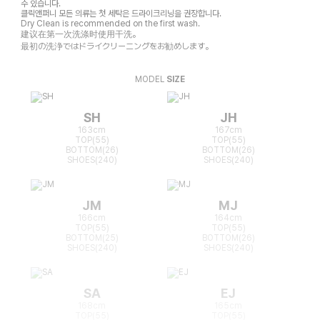
수 있습니다.
클릭앤퍼니 모든 의류는 첫 세탁은 드라이크리닝을 권장합니다.
Dry Clean is recommended on the first wash.
建议在第一次洗涤时使用干洗。
最初の洗浄ではドライクリーニングをお勧めします。
MODEL
SIZE
SH
JH
163cm
167cm
TOP(55)
TOP(55)
BOTTOM(26)
BOTTOM(26)
SHOES(240)
SHOES(240)
JM
MJ
166cm
164cm
TOP(55)
TOP(55)
BOTTOM(25)
BOTTOM(26)
SHOES(240)
SHOES(240)
SA
EJ
168cm
165cm
TOP(55)
TOP(55)