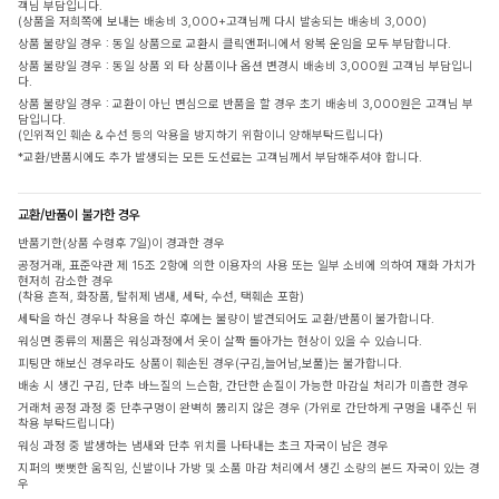
객님 부담입니다.
(상품을 저희쪽에 보내는 배송비 3,000+고객님께 다시 발송되는 배송비 3,000)
상품 불량일 경우 : 동일 상품으로 교환시 클릭앤퍼니에서 왕복 운임을 모두 부담합니다.
상품 불량일 경우 : 동일 상품 외 타 상품이나 옵션 변경시 배송비 3,000원 고객님 부담입니
다.
상품 불량일 경우 : 교환이 아닌 변심으로 반품을 할 경우 초기 배송비 3,000원은 고객님 부
담입니다.
(인위적인 훼손 & 수선 등의 악용을 방지하기 위함이니 양해부탁드립니다)
*교환/반품시에도 추가 발생되는 모든 도선료는 고객님께서 부담해주셔야 합니다.
교환/반품이 불가한 경우
반품기한(상품 수령후 7일)이 경과한 경우
공정거래, 표준약관 제 15조 2항에 의한 이용자의 사용 또는 일부 소비에 의하여 재화 가치가
현저히 감소한 경우
(착용 흔적, 화장품, 탈취제 냄새, 세탁, 수선, 택훼손 포함)
세탁을 하신 경우나 착용을 하신 후에는 불량이 발견되어도 교환/반품이 불가합니다.
워싱면 종류의 제품은 워싱과정에서 옷이 살짝 돌아가는 현상이 있을 수 있습니다.
피팅만 해보신 경우라도 상품이 훼손된 경우(구김,늘어남,보풀)는 불가합니다.
배송 시 생긴 구김, 단추 바느질의 느슨함, 간단한 손질이 가능한 마감실 처리가 미흡한 경우
거래처 공정 과정 중 단추구멍이 완벽히 뚫리지 않은 경우 (가위로 간단하게 구멍을 내주신 뒤
착용 부탁드립니다)
워싱 과정 중 발생하는 냄새와 단추 위치를 나타내는 초크 자국이 남은 경우
지퍼의 뻣뻣한 움직임, 신발이나 가방 및 소품 마감 처리에서 생긴 소량의 본드 자국이 있는 경
우