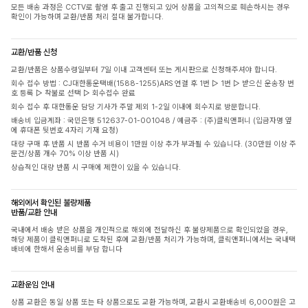
모든 배송 과정은 CCTV로 촬영 후 출고 진행되고 있어 상품을 고의적으로 훼손하시는 경우
확인이 가능하며 교환/반품 처리 절대 불가합니다.
교환/반품 신청
교환/반품은 상품수령일부터 7일 이내 고객센터 또는 게시판으로 신청해주셔야 합니다.
회수 접수 방법 : CJ대한통운택배(1588-1255)ARS 연결 후 1번 ▷ 1번 ▷ 받으신 운송장 번
호 등록 ▷ 착불로 선택 ▷ 회수접수 완료
회수 접수 후 대한통운 담당 기사가 주말 제외 1-2일 이내에 회수지로 방문합니다.
배송비 입금계좌 : 국민은행 512637-01-001048 / 예금주 : (주)클릭앤퍼니 (입금자명 옆
에 휴대폰 뒷번호 4자리 기재 요청)
대량 구매 후 반품 시 반품 수거 비용이 1만원 이상 추가 부과될 수 있습니다. (30만원 이상 주
문건/상품 개수 70% 이상 반품 시)
상습적인 대량 반품 시 구매에 제한이 있을 수 있습니다.
해외에서 확인된 불량제품
반품/교환 안내
국내에서 배송 받은 상품을 개인적으로 해외에 전달하신 후 불량제품으로 확인되었을 경우,
해당 제품이 클릭앤퍼니로 도착된 후에 교환/반품 처리가 가능하며, 클릭앤퍼니에서는 국내택
배비에 한해서 운송비를 부담 합니다
교환운임 안내
상품 교환은 동일 상품 또는 타 상품으로도 교환 가능하며, 교환시 교환배송비 6,000원은 고