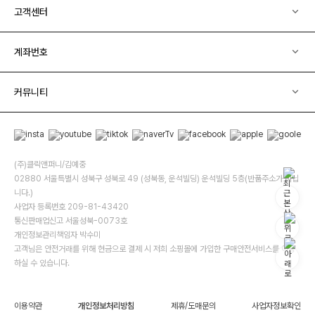
고객센터
계좌번호
커뮤니티
(주)클릭앤퍼니/김예중
02880 서울특별시 성북구 성북로 49 (성북동, 운석빌딩) 운석빌딩 5층(반품주소가 아닙
니다.)
사업자 등록번호 209-81-43420
통신판매업신고 서울성북-0073호
개인정보관리책임자 박수미
고객님은 안전거래를 위해 현금으로 결제 시 저희 소핑몰에 가입한 구매안전서비스를 이용
하실 수 있습니다.
이용약관
개인정보처리방침
제휴/도매문의
사업자정보확인