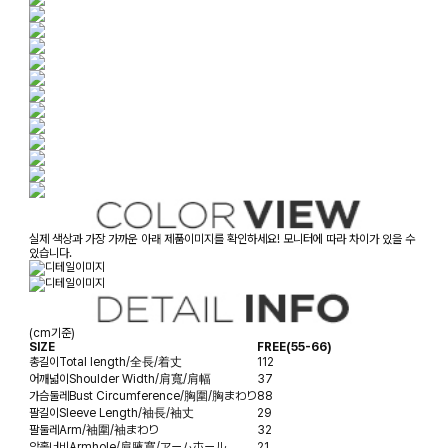
실제 색상과 가장 가까운 아래 제품이미지를 확인하세요! 모니터에 따라 차이가 있을 수
있습니다.
(cm기준)
SIZE
FREE(55-66)
총길이
Total length/全長/着丈
112
어깨넓이
Shoulder Width/肩寬/肩幅
37
가슴둘레
Bust Circumference/胸圍/胸まわり
88
팔길이
Sleeve Length/袖長/袖丈
29
팔둘레
Arm/袖圍/袖まわり
32
암홀너비
Armhole/肩腋寬/アームホール
21