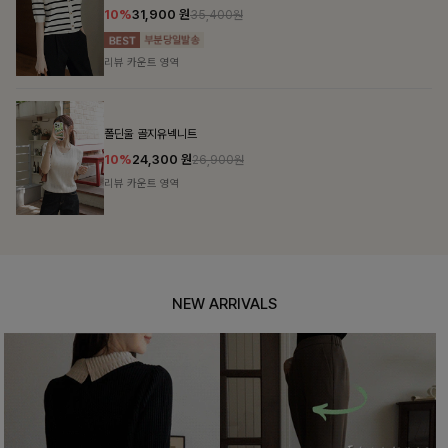
10%
31,900
원
35,400원
리뷰 카운트 영역
폴딘울 골지유넥니트
10%
24,300
원
26,900원
리뷰 카운트 영역
NEW ARRIVALS