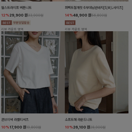
월스트라이프 버튼니트
퍼펙트절개핏 6부데님반바지[S,M,L사이즈]
12%
29,900
원
14%
48,900
원
33,900원
56,800원
리뷰 카운트 영역
리뷰 카운트 영역
콘브이넥 라벨티셔츠
소프트해 라운드니트
10%
17,900
원
10%
26,100
원
19,800원
28,900원