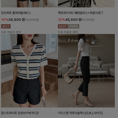
밍킷퍼프 플레어블라우스
캣밍레이어드 패턴원피스+목걸이SET
10%
39,600
원
12%
45,900
원
43,900원
52,100원
리뷰 카운트 영역
리뷰 카운트 영역
함스트라이프 린넨브이넥가디건
이지스판 카프리슬랙스[S,M,L사이즈]