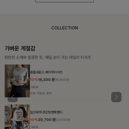
COLLECTION
가장 쉬운 코디
특별한 날부터 일상까지 함께하는 룩
쥬빌스트링 포켓원피스
17%
48,900
원
58,900원
리뷰 카운트 영역
블룬티 나시원피스+셔츠SET
15%
31,900
원
37,500원