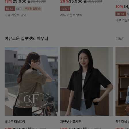
18%
29,900
원
28%
35,900
원
36,400원
49,800원
10%
34
리뷰 카운트 영역
리뷰 카운트 영역
리뷰 카운
여유로운 실루엣의 아우터
더보기
래나드 더블자켓
자빈닛 싱글자켓
캣민더블 