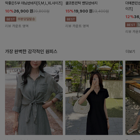
딱좋은5부 데님반바지[S,M,L,XL사이즈]
쿨코튼핀턱 밴딩반바지
더예쁜린넨
이즈]
10%
26,900
원
15%
19,900
원
29,800원
23,400원
12%
36
리뷰 카운트 영역
리뷰 카운트 영역
리뷰 카운
가장 완벽한 감각적인 원피스
더보기