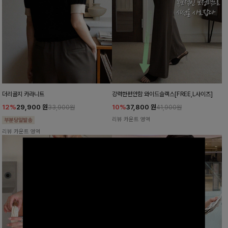
더리골지 카라니트
강력한편안함 와이드슬랙스[FREE,L사이즈]
12%
29,900
원
10%
37,800
원
33,900원
41,900원
리뷰 카운트 영역
리뷰 카운트 영역