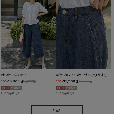
레킷퍼프 셔링블라우스
쿨한린넨8부 커브와이드팬츠[S,M,L사이즈]
10%
15,900
원
10%
35,900
원
17,600원
39,800원
리뷰 카운트 영역
리뷰 카운트 영역
더보기