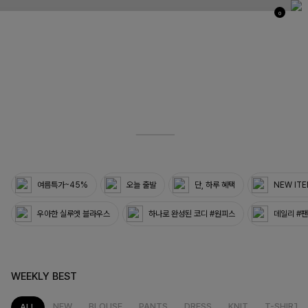
0
03
33
여름특가~45%
오늘 출발
단, 하루 혜택
NEW IT
우아한 실루엣 블라우스
하나로 완성된 코디 #원피스
데일리 #
WEEKLY BEST
NEW
BLOUSE
PANTS
DRESS
KNIT
T-SHIRT
ALL