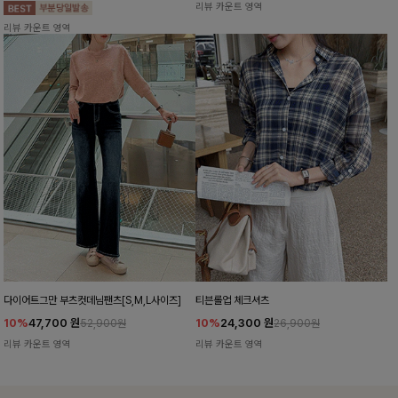
리뷰 카운트 영역
리뷰 카운트 영역
다이어트그만 부츠컷데님팬츠[S,M,L사이즈]
티븐롤업 체크셔츠
10%
47,700
원
10%
24,300
원
52,900원
26,900원
리뷰 카운트 영역
리뷰 카운트 영역