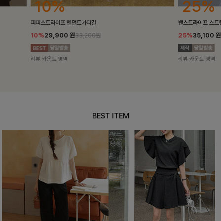
25%
10%
밴스트라이프 스트링원피스
[5천장돌파/C
25%
35,100
원
10%
34,90
46,800원
리뷰 카운트 영역
리뷰 카운트 영
BEST ITEM