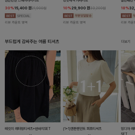
앤즌린넨 스퀘어나시니트
킹밋배색 카라니트
캘핀패턴 
30%
15,400
원
10%
29,900
원
18%
32
21,900원
33,200원
리뷰 카운트 영역
리뷰 카운트 영역
리뷰 카운
부드럽게 감싸주는 여름 티셔츠
더보기
테킷미 레터링티셔츠+반바지SET
(1+1)앤튼펜던트 퍼프티셔츠
밍디아 
SET