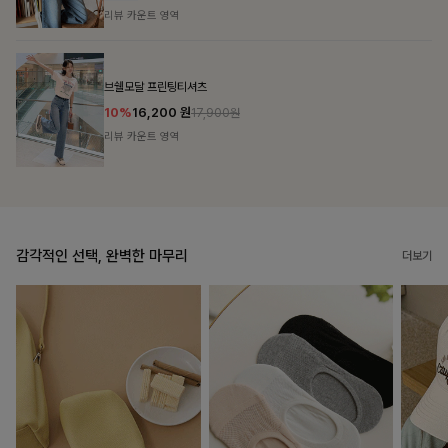
리뷰 카운트 영역
캣시어서커 버튼카라원피스+벨트SET
16%
79,900
원
95,100원
리뷰 카운트 영역
감각적인 선택, 완벽한 마무리
더보기