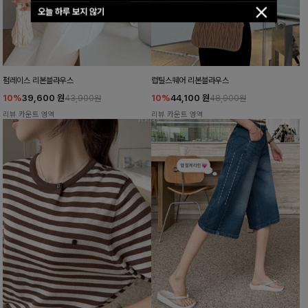
오늘 하루 보지 않기
펌레이스 리본블라우스
럽틸스퀘어 리본블라우스
10%
39,600
원
10%
44,100
원
43,900원
48,900원
리뷰 카운트 영역
리뷰 카운트 영역