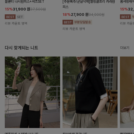
블룬티 나시원피스+셔츠SET
[주문폭주/군살삭제]젤링클프리 카라원
롬셔링배
피스
15%
31,900
원
15%
32
37,500원
18%
27,900
원
34,000원
리뷰 카운트 영역
리뷰 카운
리뷰 카운트 영역
다시 찾게되는 니트
더보기