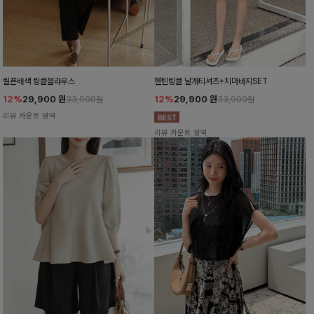
릴픈배색 링클블라우스
헨틴링클 날개티셔츠+치마바지SET
12%
29,900
원
12%
29,900
원
33,900원
33,900원
리뷰 카운트 영역
리뷰 카운트 영역