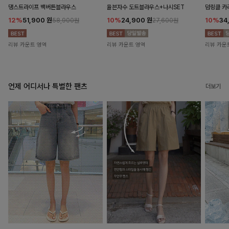
댕스트라이프 백버튼블라우스
율븐자수 도트블라우스+나시SET
덤링클 카
12%
51,900
원
10%
24,900
원
10%
34
58,900원
27,600원
리뷰 카운트 영역
리뷰 카운트 영역
리뷰 카운
언제 어디서나 특별한 팬츠
더보기