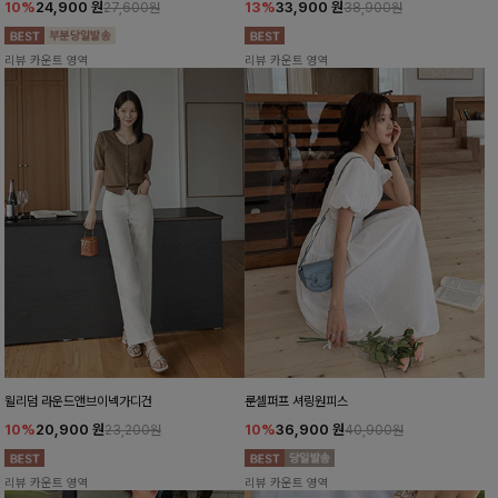
10%
24,900
원
13%
33,900
원
27,600원
38,900원
리뷰 카운트 영역
리뷰 카운트 영역
윌리덤 라운드앤브이넥가디건
룬셀퍼프 셔링원피스
10%
20,900
원
10%
36,900
원
23,200원
40,900원
리뷰 카운트 영역
리뷰 카운트 영역