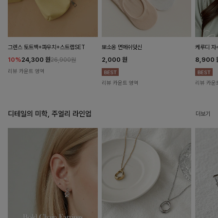
뽀소옹 면메쉬덧신
그렌스 토트백+파우치+스트랩SET
케루디 자
2,000
원
10%
24,300
원
8,900
26,900원
리뷰 카운트 영역
리뷰 카운트 영역
리뷰 카운
디테일의 미학, 주얼리 라인업
더보기