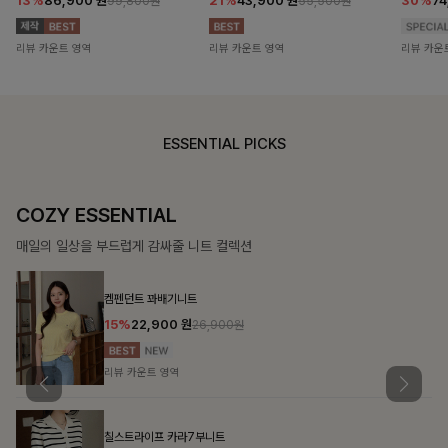
13%
86,900
원
21%
43,900
원
30%
7
99,800원
55,500원
리뷰 카운트 영역
리뷰 카운트 영역
리뷰 카운
ESSENTIAL PICKS
COZY ESSENTIAL
매일의 일상을 부드럽게 감싸줄 니트 컬렉션
켐펜던트 꽈배기니트
15%
22,900
원
26,900원
리뷰 카운트 영역
칠스트라이프 카라7부니트