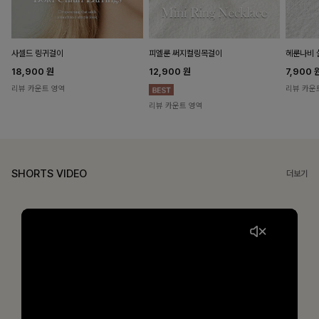
헤룬나비 
사셀드 링귀걸이
피엘룬 써지컬링목걸이
7,900
18,900
원
12,900
원
리뷰 카운
리뷰 카운트 영역
리뷰 카운트 영역
SHORTS VIDEO
더보기