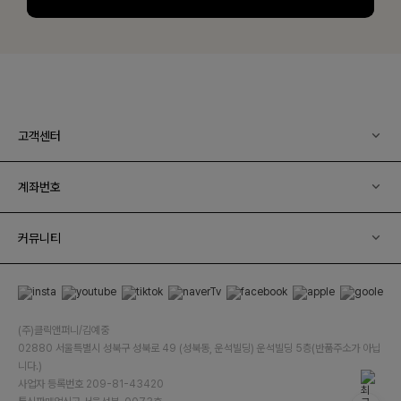
고객센터
계좌번호
커뮤니티
(주)클릭앤퍼니/김예중
02880 서울특별시 성북구 성북로 49 (성북동, 운석빌딩) 운석빌딩 5층(반품주소가 아닙
니다.)
사업자 등록번호 209-81-43420