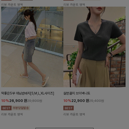
리뷰 카운트 영역
리뷰 카운트 영역
딱좋은5부 데님반바지[S,M,L,XL사이즈]
샬븐골지 브이넥니트
10%
26,900
원
10%
22,900
원
29,800원
25,400원
리뷰 카운트 영역
리뷰 카운트 영역