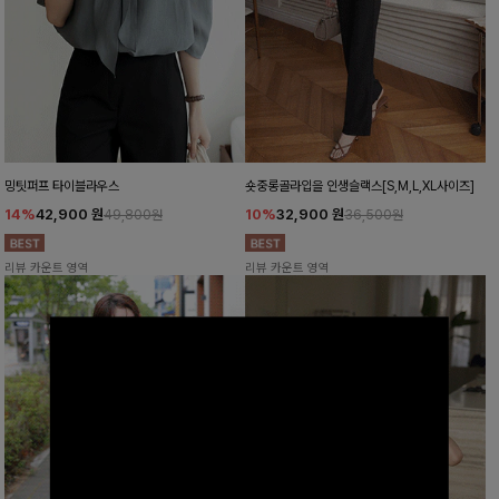
밍팃퍼프 타이블라우스
숏중롱골라입을 인생슬랙스[S,M,L,XL사이즈]
14%
42,900
원
10%
32,900
원
49,800원
36,500원
리뷰 카운트 영역
리뷰 카운트 영역