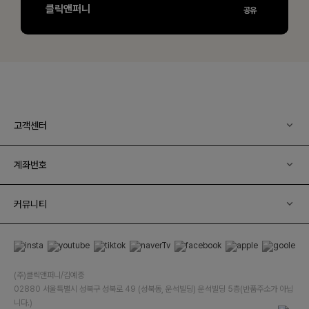
고객센터
계좌번호
커뮤니티
(주)클릭앤퍼니/김예중
02880 서울특별시 성북구 성북로 49 (성북동, 운석빌딩) 운석빌딩 5층(반품주소가 아닙
니다.)