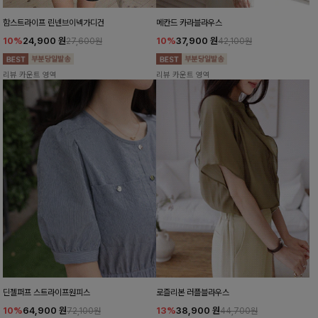
함스트라이프 린넨브이넥가디건
메칸드 카라블라우스
10%
24,900
원
10%
37,900
원
27,600원
42,100원
리뷰 카운트 영역
리뷰 카운트 영역
딘젤퍼프 스트라이프원피스
로즐리본 러플블라우스
10%
64,900
원
13%
38,900
원
72,100원
44,700원