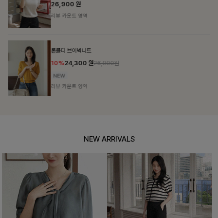
26,900
원
리뷰 카운트 영역
론클디 브이넥니트
10%
24,300
원
26,900원
리뷰 카운트 영역
NEW ARRIVALS