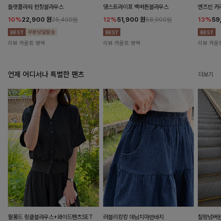
들렛플라워 펀칭블라우스
댕스트라이프 백버튼블라우스
엔즈빈 카
10%
22,900
원
12%
51,900
원
13%
59
25,400원
58,900원
리뷰 카운트 영역
리뷰 카운트 영역
리뷰 카운
언제 어디서나 특별한 팬츠
더보기
팔롬드 링클블라우스+와이드팬츠SET
러블리캉캉 데님치마반바지
찰랑넘버원