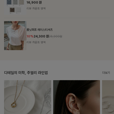
리뷰 카운트 영역
캣시어서커 버튼카라원피스+벨트SET
16%
79,900
원
95,100원
리뷰 카운트 영역
디테일의 미학, 주얼리 라인업
더보기