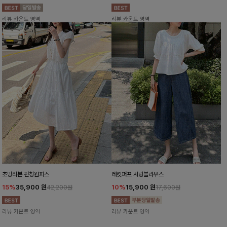
리뷰 카운트 영역
리뷰 카운트 영역
초밍리본 펀칭원피스
레킷퍼프 셔링블라우스
15%
35,900
원
10%
15,900
원
42,200원
17,600원
리뷰 카운트 영역
리뷰 카운트 영역