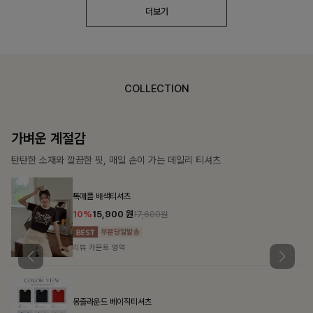
더보기
COLLECTION
가장 쉬운 코디
특별한 날부터 일상까지 함께하는 룩
쥬빌스트링 포켓원피스
17%
48,900
원
58,900원
리뷰 카운트 영역
블룬티 나시원피스+셔츠SET
15%
31,900
원
37,500원