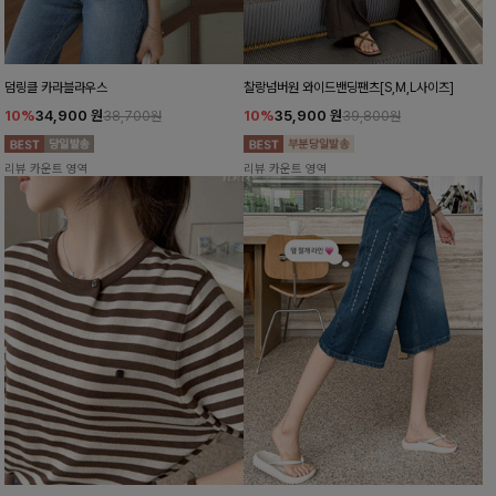
덤링클 카라블라우스
찰랑넘버원 와이드밴딩팬츠[S,M,L사이즈]
10%
34,900
원
10%
35,900
원
38,700원
39,800원
리뷰 카운트 영역
리뷰 카운트 영역