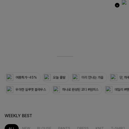
0
03
33
여름특가~45%
오늘 출발
미리 만나는 가을
단, 하
우아한 실루엣 블라우스
하나로 완성된 코디 #원피스
데일리 #
WEEKLY BEST
NEW
BLOUSE
PANTS
DRESS
KNIT
T-SHIRT
ALL