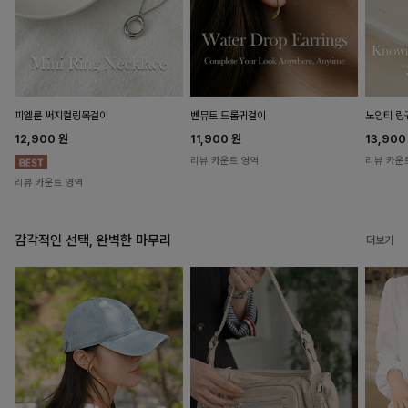
피엘룬 써지컬링목걸이
벤뮤트 드롭귀걸이
노잉티 링
12,900
원
11,900
원
13,90
리뷰 카운트 영역
리뷰 카운
리뷰 카운트 영역
감각적인 선택, 완벽한 마무리
더보기