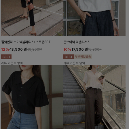
폴릿핀턱 브이넥블라우스+스트랩SET
콘브이넥 라벨티셔츠
12%
43,900
원
10%
17,900
원
49,800원
19,800원
리뷰 카운트 영역
리뷰 카운트 영역