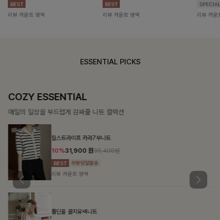
리뷰 카운트 영역
리뷰 카운트 영역
리뷰 카운
ESSENTIAL PICKS
COZY ESSENTIAL
매일의 일상을 부드럽게 감싸줄 니트 컬렉션
칠스트라이프 카라7부니트
10%
31,900
원
35,400원
리뷰 카운트 영역
폴딘울 골지유넥니트