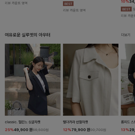
10%
34
리뷰 카운트 영역
리뷰 카운트 영역
리뷰 카운
여유로운 실루엣의 아우터
더보기
classic. 헬린느 싱글자켓
탤더카라 반팔자켓
롬피드 
25%
49,900
원
12%
79,900
원
13%
29
66,500원
90,700원