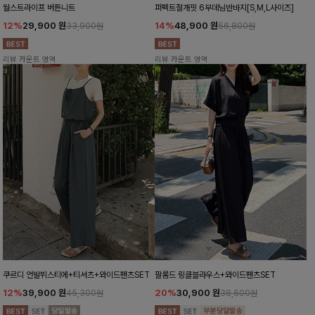
월스트라이프 버튼니트
퍼펙트절개핏 6부데님반바지[S,M,L사이즈]
12%
29,900
원
14%
48,900
원
33,900원
56,800원
리뷰 카운트 영역
리뷰 카운트 영역
쿠르디 언발뷔스티에+티셔츠+와이드팬츠SET
팔롬드 링클블라우스+와이드팬츠SET
12%
39,900
원
20%
30,900
원
45,300원
38,600원