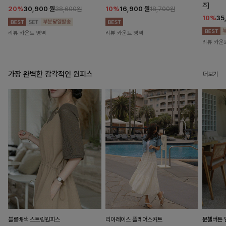
즈]
20%
30,900
원
10%
16,900
원
38,600원
18,700원
10%
35
리뷰 카운트 영역
리뷰 카운트 영역
리뷰 카운
가장 완벽한 감각적인 원피스
더보기
블룽배색 스트링원피스
리아레이스 플레어스커트
뮨첼버튼 