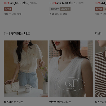
13%
45,900
원
30%
26,400
원
15%
44
52,700원
37,700원
리뷰 카운트 영역
리뷰 카운트 영역
리뷰 카운
다시 찾게되는 니트
더보기
캘핀패턴 버튼니트
앤토이 버튼나시니트
월스트라