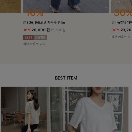
30%
25
썸머뉴밴딩 와이드슬랙스[S,M,L사이즈]
밴스트라이프 
30%
23,200
원
25%
35,10
33,100원
리뷰 카운트 영역
리뷰 카운트 영
BEST ITEM