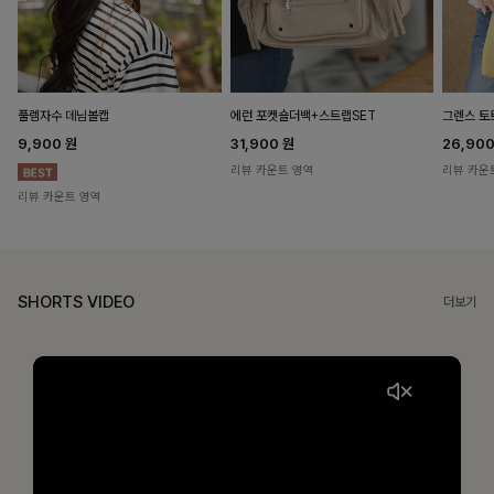
풀렘자수 데님볼캡
에런 포켓숄더백+스트랩SET
그렌스 토
9,900
원
31,900
원
26,90
리뷰 카운트 영역
리뷰 카운
리뷰 카운트 영역
SHORTS VIDEO
더보기