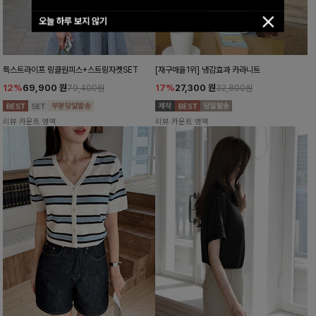
오늘 하루 보지 않기
특스트라이프 링클원피스+스트링자켓SET
[재구매율1위] 냉감효과 카라니트
12%
69,900
원
17%
27,300
원
79,400원
32,800원
리뷰 카운트 영역
리뷰 카운트 영역