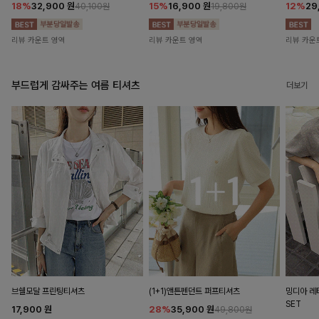
18%
32,900
원
15%
16,900
원
12%
29
40,100원
19,800원
리뷰 카운트 영역
리뷰 카운트 영역
리뷰 카운
부드럽게 감싸주는 여름 티셔츠
더보기
브쉘모달 프린팅티셔츠
(1+1)앤튼펜던트 퍼프티셔츠
밍디아 
SET
17,900
원
28%
35,900
원
49,800원