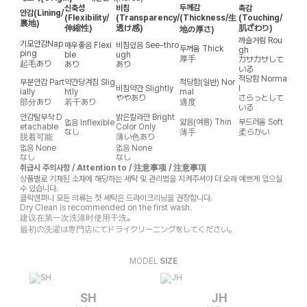
두께감
신축성
비침
촉감
안감
(Lining/
(Flexibility/
(Transparency/
(Thickness/生
(Touching/
裏地)
伸縮性)
透け感)
肌ざわり)
地の厚さ)
까슬거림
Rou
기모안감
Nap
매우좋음
Flexi
비침있음
See-thro
두꺼움
Thick
gh
ping
ble
ugh
厚手
カサカサして
起毛あり
あり
あり
いる
적당함
Norma
부분안감
Part
약간당겨짐
Slig
적당함(일반)
Nor
비침약간
Slightly
l
ially
htly
mal
ややあり
さらっとして
部分あり
若干あり
適度
いる
안감탈부착
D
밝은칼라만
Bright
얇음(여름)
Thin
부드러움
Soft
없음
Inflexible
etachable
Color Only
なし
薄手
柔らかい
脱着可能
薄い色あり
없음
None
없음
None
なし
なし
취급시 주의사항 / Attention to / 注意事项 / 注意事項
상품별로 기재된 소재에 해당하는 세탁 및 관리법을 지켜주셔야 더 오래 예쁘게 입으실
수 있습니다.
클릭앤퍼니 모든 의류는 첫 세탁은 드라이크리닝을 권장합니다.
Dry Clean is recommended on the first wash.
建议在第一次洗涤时使用干洗。
最初の洗濯は専門店にてドライクリーニングをしてください。
MODEL
SIZE
SH
JH