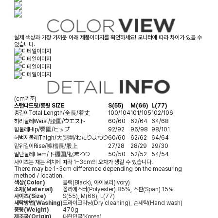
실제 색상과 가장 가까운 아래 제품이미지를 확인하세요! 모니터에 따라 차이가 있을 수
있습니다.
(cm기준)
스탠다드핏/롱핏 SIZE
S(55)
M(66)
L(77)
총길이
Total Length/全長/着丈
100/104
101/105
102/106
허리둘레
Waist/腰圍/ウエスト
60/60
62/64
64/68
힙둘레
Hip/臀圍/ヒップ
92/92
96/98
98/101
허벅지둘레
Thigh/大腿圍/わたりまわり
60/60
62/62
64/64
밑위길이
Rise/褲檔長/股上
27/28
28/29
29/30
밑단둘레
Hem/下擺圍/裾まわり
50/50
52/52
54/54
사이즈는 재는 위치에 따라 1~3cm의 오차가 생길 수 있습니다.
There may be 1~3cm difference depending on the measuring
method / location.
색상(Color)
블랙(Black), 아이보리(Ivory)
소재(Material)
폴리에스터(Polyester) 85%, 스판(Span) 15%
사이즈(Size)
S(55), M(66), L(77)
세탁방법(Washing)
드라이크리닝(Dry cleaning), 손세탁(Hand wash)
중량(Weight)
470g
제조국(Origin)
대한민국(Korea)