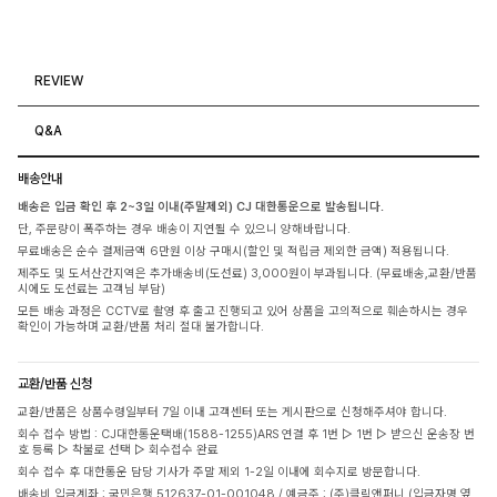
REVIEW
Q&A
배송안내
배송은 입금 확인 후 2~3일 이내(주말제외) CJ 대한통운으로 발송됩니다.
단, 주문량이 폭주하는 경우 배송이 지연될 수 있으니 양해바랍니다.
무료배송은 순수 결제금액 6만원 이상 구매시(할인 및 적립금 제외한 금액) 적용됩니다.
제주도 및 도서산간지역은 추가배송비(도선료) 3,000원이 부과됩니다. (무료배송,교환/반품
시에도 도선료는 고객님 부담)
모든 배송 과정은 CCTV로 촬영 후 출고 진행되고 있어 상품을 고의적으로 훼손하시는 경우
확인이 가능하며 교환/반품 처리 절대 불가합니다.
교환/반품 신청
교환/반품은 상품수령일부터 7일 이내 고객센터 또는 게시판으로 신청해주셔야 합니다.
회수 접수 방법 : CJ대한통운택배(1588-1255)ARS 연결 후 1번 ▷ 1번 ▷ 받으신 운송장 번
호 등록 ▷ 착불로 선택 ▷ 회수접수 완료
회수 접수 후 대한통운 담당 기사가 주말 제외 1-2일 이내에 회수지로 방문합니다.
배송비 입금계좌 : 국민은행 512637-01-001048 / 예금주 : (주)클릭앤퍼니 (입금자명 옆