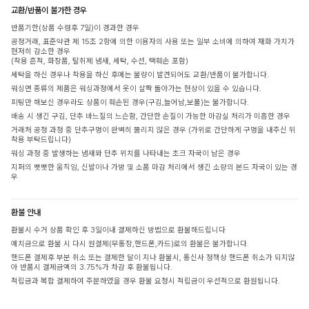
교환/반품이 불가한 경우
반품기한(상품 수령후 7일)이 경과한 경우
공정거래, 표준약관 제 15조 2항에 의한 이용자의 사용 또는 일부 소비에 의하여 재화 가치가
현저히 감소한 경우
(착용 흔적, 화장품, 탈취제 냄새, 세탁, 수선, 택훼손 포함)
세탁을 하신 경우나 착용을 하신 후에는 불량이 발견되어도 교환/반품이 불가합니다.
워싱면 종류의 제품은 워싱과정에서 옷이 살짝 돌아가는 현상이 있을 수 있습니다.
피팅만 해보신 경우라도 상품이 훼손된 경우(구김,늘어남,보풀)는 불가합니다.
배송 시 생긴 구김, 단추 바느질의 느슨함, 간단한 손질이 가능한 마감실 처리가 미흡한 경우
거래처 공정 과정 중 단추구멍이 완벽히 뚫리지 않은 경우 (가위로 간단하게 구멍을 내주신 뒤
착용 부탁드립니다)
워싱 과정 중 발생하는 냄새와 단추 위치를 나타내는 초크 자국이 남은 경우
지퍼의 뻣뻣한 움직임, 신발이나 가방 및 소품 마감 처리에서 생긴 소량의 본드 자국이 있는 경
우
환불 안내
환불시 수거 상품 확인 후 3일이내 결제하신 방법으로 환불해드립니다
예치금으로 환불 시 다시 원결제(무통장,핸드폰,카드)로의 환불은 불가합니다.
핸드폰 결제후 부분 취소 또는 결제한 달이 지나 환불시, 통신사 정책상 핸드폰 취소가 되지않
아 반품시 결제금액의 3.75%가 차감 후 환불됩니다.
적립금과 복합 결제하여 주문하였을 경우 환불 요청시 적립금이 우선적으로 환원됩니다.