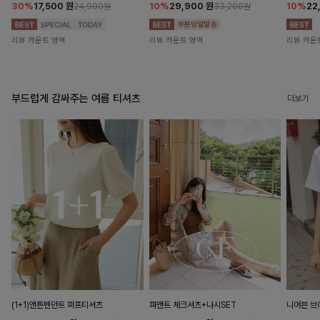
30%
17,500
원
10%
29,900
원
10%
22
24,900원
33,200원
리뷰 카운트 영역
리뷰 카운트 영역
리뷰 카운
부드럽게 감싸주는 여름 티셔츠
더보기
(1+1)앤튼펜던트 퍼프티셔츠
파앤트 체크셔츠+나시SET
니어븐 브