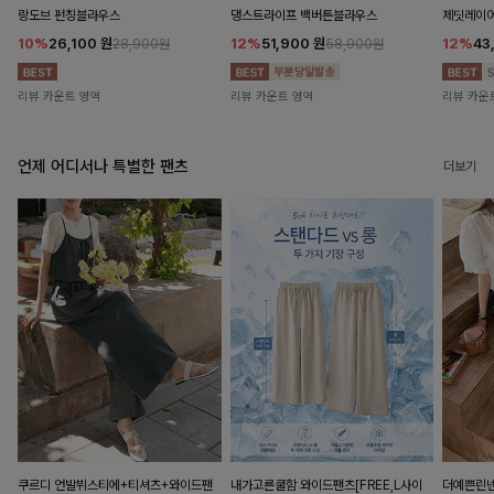
랑도브 펀칭블라우스
댕스트라이프 백버튼블라우스
제딧레이어
10%
26,100
원
12%
51,900
원
12%
43
28,900원
58,900원
리뷰 카운트 영역
리뷰 카운트 영역
리뷰 카운
언제 어디서나 특별한 팬츠
더보기
쿠르디 언발뷔스티에+티셔츠+와이드팬
내가고른쿨함 와이드팬츠[FREE,L사이
더예쁜린넨