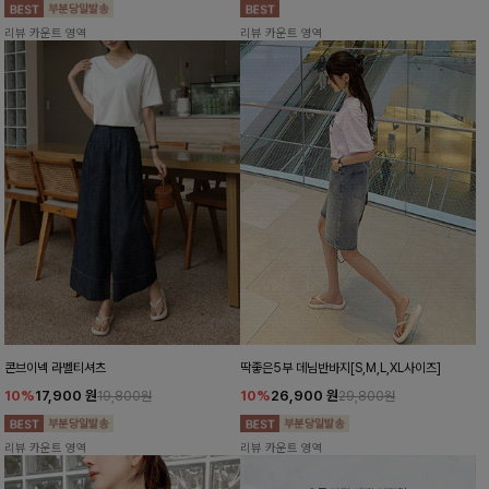
리뷰 카운트 영역
리뷰 카운트 영역
콘브이넥 라벨티셔츠
딱좋은5부 데님반바지[S,M,L,XL사이즈]
10%
17,900
원
10%
26,900
원
19,800원
29,800원
리뷰 카운트 영역
리뷰 카운트 영역