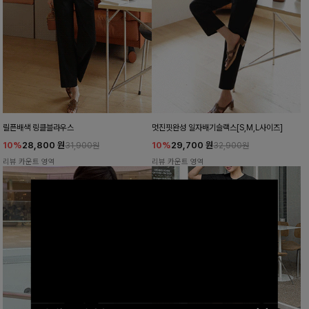
릴픈배색 링클블라우스
멋진핏완성 일자배기슬랙스[S,M,L사이즈]
10%
28,800
원
10%
29,700
원
31,900원
32,900원
리뷰 카운트 영역
리뷰 카운트 영역