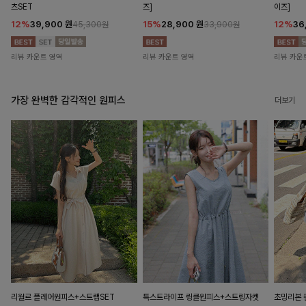
츠SET
즈]
이즈]
12%
39,900
원
15%
28,900
원
12%
36
45,300원
33,900원
리뷰 카운트 영역
리뷰 카운트 영역
리뷰 카운
가장 완벽한 감각적인 원피스
더보기
리월르 플레어원피스+스트랩SET
특스트라이프 링클원피스+스트링자켓
초밍리본 