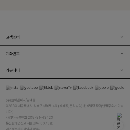
고객센터
계좌번호
커뮤니티
(주)클릭앤퍼니/김예중
02880 서울특별시 성북구 성북로 49 (성북동, 운석빌딩) 운석빌딩 5층(반품주소가 아닙
니다.)
사업자 등록번호 209-81-43420
통신판매업신고 서울성북-0073호
개인정보관리책임자 박수미