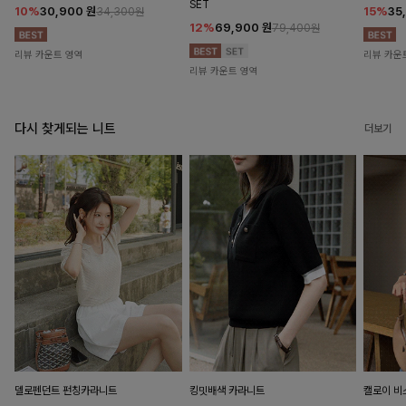
SET
10%
30,900
원
15%
35
34,300원
12%
69,900
원
79,400원
리뷰 카운트 영역
리뷰 카운
리뷰 카운트 영역
다시 찾게되는 니트
더보기
델로펜던트 펀칭카라니트
킹밋배색 카라니트
캘로이 비