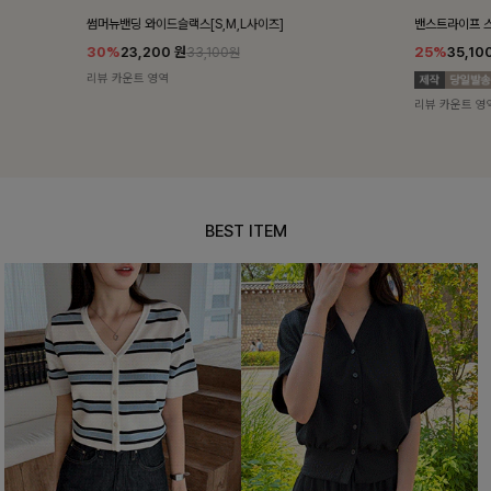
밴스트라이프 스트링원피스
쥬린레이스 카
25%
35,100
원
12%
34,90
46,800원
리뷰 카운트 영역
리뷰 카운트 영
BEST ITEM