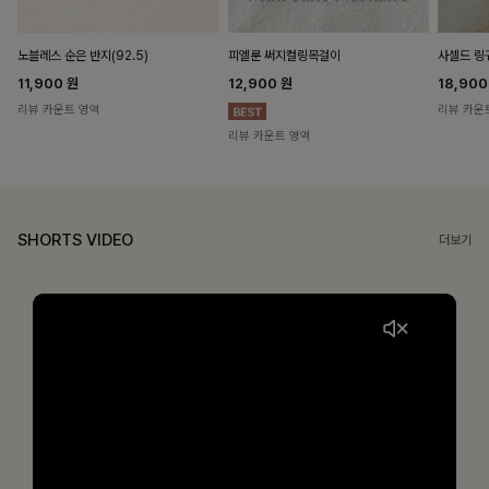
노블레스 순은 반지(92.5)
피엘룬 써지컬링목걸이
사셀드 링
11,900
원
12,900
원
18,90
리뷰 카운트 영역
리뷰 카운
리뷰 카운트 영역
SHORTS VIDEO
더보기