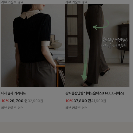
리뷰 카운트 영역
리뷰 카운트 영역
더리골지 카라니트
강력한편안함 와이드슬랙스[FREE,L사이즈]
10%
29,700
원
10%
37,800
원
32,900원
41,900원
리뷰 카운트 영역
리뷰 카운트 영역