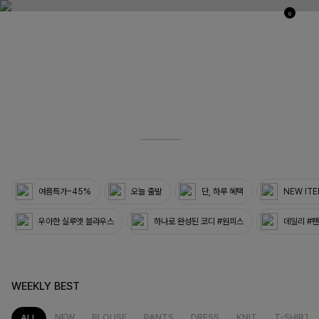
0
03
33
여름특가~45%
오늘 출발
단, 하루 혜택
NEW IT
우아한 실루엣 블라우스
하나로 완성된 코디 #원피스
데일리 #
WEEKLY BEST
NEW
BLOUSE
PANTS
DRESS
KNIT
T-SHIRT
ALL