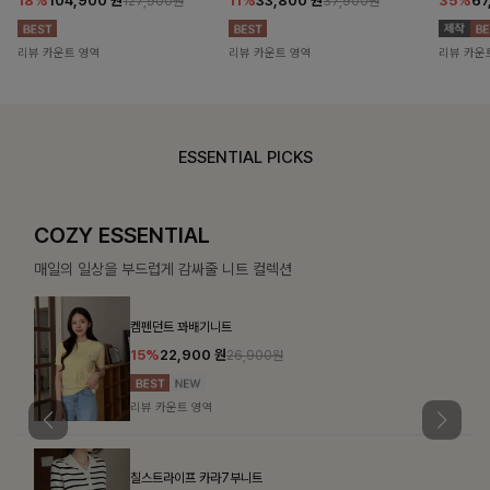
18%
104,900
원
11%
33,800
원
35%
67
127,900원
37,900원
리뷰 카운트 영역
리뷰 카운트 영역
리뷰 카운
ESSENTIAL PICKS
COZY ESSENTIAL
매일의 일상을 부드럽게 감싸줄 니트 컬렉션
켐펜던트 꽈배기니트
15%
22,900
원
26,900원
리뷰 카운트 영역
칠스트라이프 카라7부니트