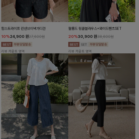
함스트라이프 린넨브이넥가디건
팔롬드 링클블라우스+와이드팬츠SET
10%
24,900
원
20%
30,900
원
27,600원
38,600원
리뷰 카운트 영역
리뷰 카운트 영역