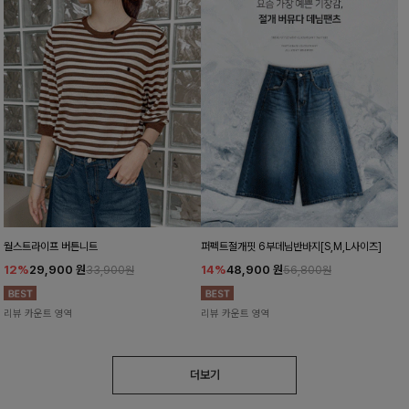
월스트라이프 버튼니트
퍼펙트절개핏 6부데님반바지[S,M,L사이즈]
12%
29,900
원
14%
48,900
원
33,900원
56,800원
리뷰 카운트 영역
리뷰 카운트 영역
더보기