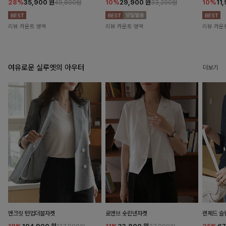
28%
35,900
원
10%
29,900
원
10%
11
49,800원
33,200원
리뷰 카운트 영역
리뷰 카운트 영역
리뷰 카운
여유로운 실루엣의 아우터
더보기
엔크릿 턴업더블자켓
로엔브 숏린넨자켓
렌체드 슬