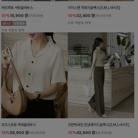
레킷퍼프 셔링블라우스
이지스판 카프리슬랙스[S,M,L사이즈]
10%
15,900
원
10%
32,400
원
17,600원
35,900원
리뷰 카운트 영역
리뷰 카운트 영역
초리스트링 카라블라우스
굿핀턱라인 린넨와이드슬랙스[S,M,L사이즈]
15%
39,900
원
10%
43,900
원
46,900원
48,700원