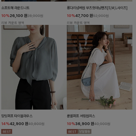
소프트해 라운드니트
롱다리넘버원 부츠컷데님팬츠[S,M,L사이즈]
10%
26,100
원
10%
47,700
원
28,900원
52,900원
리뷰 카운트 영역
리뷰 카운트 영역
밍팃퍼프 타이블라우스
룬셀퍼프 셔링원피스
14%
42,900
원
10%
36,900
원
49,800원
40,900원