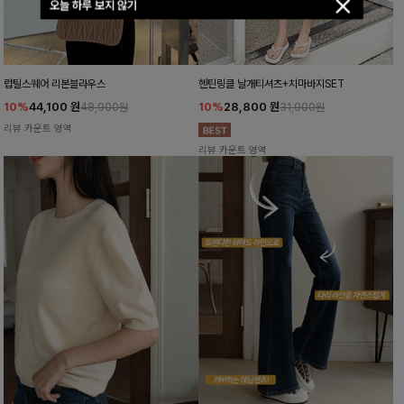
오늘 하루 보지 않기
럽틸스퀘어 리본블라우스
헨틴링클 날개티셔츠+치마바지SET
10%
44,100
원
10%
28,800
원
48,900원
31,900원
리뷰 카운트 영역
리뷰 카운트 영역