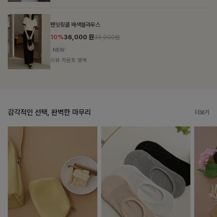
브쉘모달 프린팅티셔츠
10%
16,200
원
17,900원
리뷰 카운트 영역
감각적인 선택, 완벽한 마무리
더보기