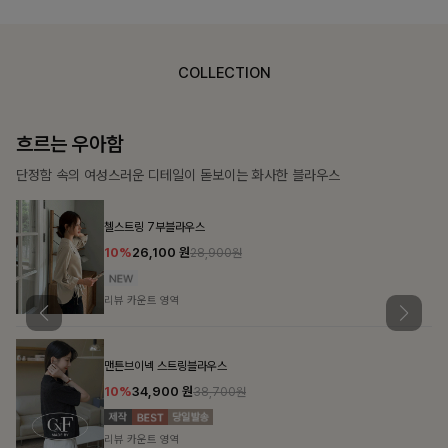
COLLECTION
가벼운 계절감
탄탄한 소재와 깔끔한 핏, 매일 손이 가는 데일리 티셔츠
몽즐라운드 베이직티셔츠
10%
15,300
원
16,900원
리뷰 카운트 영역
칠킷배색 프린팅맨투맨티
10%
20,700
원
22,900원
리뷰 카운트 영역