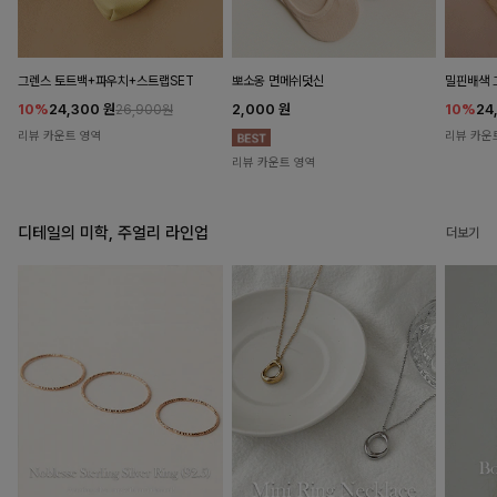
뽀소옹 면메쉬덧신
그렌스 토트백+파우치+스트랩SET
밀핀배색 
2,000
원
10%
24,300
원
10%
24
26,900원
리뷰 카운트 영역
리뷰 카운
리뷰 카운트 영역
디테일의 미학, 주얼리 라인업
더보기