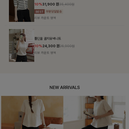
10%
31,900
원
35,400원
리뷰 카운트 영역
폴딘울 골지유넥니트
10%
24,300
원
26,900원
리뷰 카운트 영역
NEW ARRIVALS