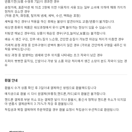
반품기한(상품 수령후 7일)이 경과한 경우
공정거래, 표준약관 제 15조 2항에 의한 이용자의 사용 또는 일부 소비에 의하여 재화 가치가
현저히 감소한 경우
(착용 흔적, 화장품, 탈취제 냄새, 세탁, 수선, 택훼손 포함)
세탁을 하신 경우나 착용을 하신 후에는 불량이 발견되어도 교환/반품이 불가합니다.
워싱면 종류의 제품은 워싱과정에서 옷이 살짝 돌아가는 현상이 있을 수 있습니다.
피팅만 해보신 경우라도 상품이 훼손된 경우(구김,늘어남,보풀)는 불가합니다.
배송 시 생긴 구김, 단추 바느질의 느슨함, 간단한 손질이 가능한 마감실 처리가 미흡한 경우
거래처 공정 과정 중 단추구멍이 완벽히 뚫리지 않은 경우 (가위로 간단하게 구멍을 내주신 뒤
착용 부탁드립니다)
워싱 과정 중 발생하는 냄새와 단추 위치를 나타내는 초크 자국이 남은 경우
지퍼의 뻣뻣한 움직임, 신발이나 가방 및 소품 마감 처리에서 생긴 소량의 본드 자국이 있는 경
우
환불 안내
환불시 수거 상품 확인 후 3일이내 결제하신 방법으로 환불해드립니다
예치금으로 환불 시 다시 원결제(무통장,핸드폰,카드)로의 환불은 불가합니다.
핸드폰 결제후 부분 취소 또는 결제한 달이 지나 환불시, 통신사 정책상 핸드폰 취소가 되지않
아 반품시 결제금액의 3.75%가 차감 후 환불됩니다.
적립금과 복합 결제하여 주문하였을 경우 환불 요청시 적립금이 우선적으로 환원됩니다.