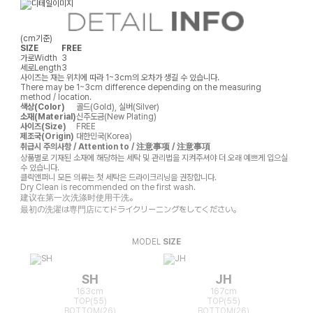
(cm기준)
SIZE
FREE
가로
Width
3
세로
Length
3
사이즈는 재는 위치에 따라 1~3cm의 오차가 생길 수 있습니다.
There may be 1~3cm difference depending on the measuring
method / location.
색상(Color)
골드(Gold), 실버(Silver)
소재(Material)
신주도금(New Plating)
사이즈(Size)
FREE
제조국(Origin)
대한민국(Korea)
취급시 주의사항 / Attention to / 注意事项 / 注意事項
상품별로 기재된 소재에 해당하는 세탁 및 관리법을 지켜주셔야 더 오래 예쁘게 입으실
수 있습니다.
클릭앤퍼니 모든 의류는 첫 세탁은 드라이크리닝을 권장합니다.
Dry Clean is recommended on the first wash.
建议在第一次洗涤时使用干洗。
最初の洗濯は専門店にてドライクリーニングをしてください。
MODEL
SIZE
SH
JH
163cm
167cm
TOP(55)
TOP(55)
BOTTOM(26)
BOTTOM(26)