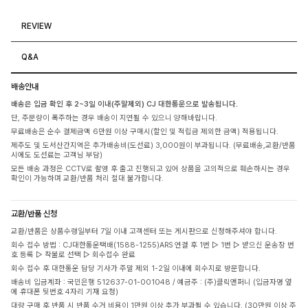
REVIEW
Q&A
배송안내
배송은 입금 확인 후 2~3일 이내(주말제외) CJ 대한통운으로 발송됩니다.
단, 주문량이 폭주하는 경우 배송이 지연될 수 있으니 양해바랍니다.
무료배송은 순수 결제금액 6만원 이상 구매시(할인 및 적립금 제외한 금액) 적용됩니다.
제주도 및 도서산간지역은 추가배송비(도선료) 3,000원이 부과됩니다. (무료배송,교환/반품
시에도 도선료는 고객님 부담)
모든 배송 과정은 CCTV로 촬영 후 출고 진행되고 있어 상품을 고의적으로 훼손하시는 경우
확인이 가능하며 교환/반품 처리 절대 불가합니다.
교환/반품 신청
교환/반품은 상품수령일부터 7일 이내 고객센터 또는 게시판으로 신청해주셔야 합니다.
회수 접수 방법 : CJ대한통운택배(1588-1255)ARS 연결 후 1번 ▷ 1번 ▷ 받으신 운송장 번
호 등록 ▷ 착불로 선택 ▷ 회수접수 완료
회수 접수 후 대한통운 담당 기사가 주말 제외 1-2일 이내에 회수지로 방문합니다.
배송비 입금계좌 : 국민은행 512637-01-001048 / 예금주 : (주)클릭앤퍼니 (입금자명 옆
에 휴대폰 뒷번호 4자리 기재 요청)
대량 구매 후 반품 시 반품 수거 비용이 1만원 이상 추가 부과될 수 있습니다. (30만원 이상 주