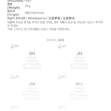
사이즈(Size)
FREE
중량
30g
(Weight)
제조국
대한민국(Korea)
(Origin)
취급시 주의사항 / Attention to / 注意事项 / 注意事項
제품에 과도한 충격을 주거나 힘을 가하는 경우 제품이 손상 될 가능성이 있으니 주의하
여 주세요.
가죽, 스웨이드 등 피혁제품은 우천시 착화를 피해주세요.
MODEL
SIZE
SH
JH
163cm
167cm
TOP(55)
TOP(55)
BOTTOM(26)
BOTTOM(26)
SHOES(240)
SHOES(240)
JM
MJ
166cm
164cm
TOP(55)
TOP(55)
BOTTOM(25)
BOTTOM(26)
SHOES(240)
SHOES(240)