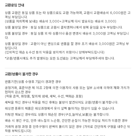
교환운임 안내
상품 교환은 동일 상품 또는 타 상품으로도 교환 가능하며, 교환시 교환배송비 6,000원은 고
객님 부담입니다.
(상품을 저희쪽에 보내는 배송비 3,000+고객님께 다시 발송되는 배송비 3,000)
상품 불량일 경우 : 동일 상품으로 교환시 클릭앤퍼니에서 왕복 운임을 모두 부담합니다.
상품 불량일 경우 : 동일 상품 외 타 상품이나 옵션 변경시 배송비 3,000원 고객님 부담입니
다.
상품 불량일 경우 : 교환이 아닌 변심으로 반품을 할 경우 초기 배송비 3,000원은 고객님 부
담입니다.
(인위적인 훼손 & 수선 등의 악용을 방지하기 위함이니 양해부탁드립니다)
*교환/반품시에도 추가 발생되는 모든 도선료는 고객님께서 부담해주셔야 합니다.
교환/반품이 불가한 경우
반품기한(상품 수령후 7일)이 경과한 경우
공정거래, 표준약관 제 15조 2항에 의한 이용자의 사용 또는 일부 소비에 의하여 재화 가치가
현저히 감소한 경우
(착용 흔적, 화장품, 탈취제 냄새, 세탁, 수선, 택훼손 포함)
세탁을 하신 경우나 착용을 하신 후에는 불량이 발견되어도 교환/반품이 불가합니다.
워싱면 종류의 제품은 워싱과정에서 옷이 살짝 돌아가는 현상이 있을 수 있습니다.
피팅만 해보신 경우라도 상품이 훼손된 경우(구김,늘어남,보풀)는 불가합니다.
배송 시 생긴 구김, 단추 바느질의 느슨함, 간단한 손질이 가능한 마감실 처리가 미흡한 경우
거래처 공정 과정 중 단추구멍이 완벽히 뚫리지 않은 경우 (가위로 간단하게 구멍을 내주신 뒤
착용 부탁드립니다)