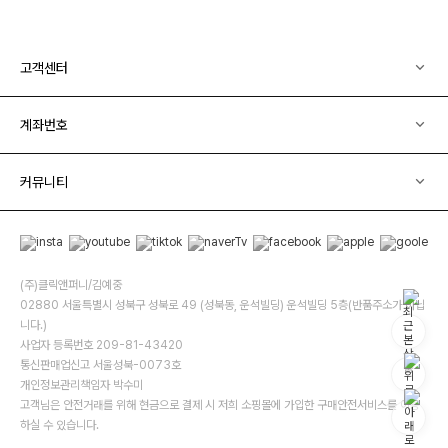
고객센터
계좌번호
커뮤니티
(주)클릭앤퍼니/김예중
02880 서울특별시 성북구 성북로 49 (성북동, 운석빌딩) 운석빌딩 5층(반품주소가 아닙
니다.)
사업자 등록번호 209-81-43420
통신판매업신고 서울성북-0073호
개인정보관리책임자 박수미
고객님은 안전거래를 위해 현금으로 결제 시 저희 소핑몰에 가입한 구매안전서비스를 이용
하실 수 있습니다.