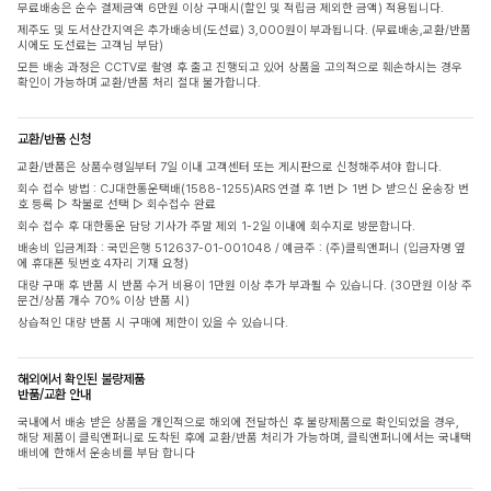
무료배송은 순수 결제금액 6만원 이상 구매시(할인 및 적립금 제외한 금액) 적용됩니다.
제주도 및 도서산간지역은 추가배송비(도선료) 3,000원이 부과됩니다. (무료배송,교환/반품
시에도 도선료는 고객님 부담)
모든 배송 과정은 CCTV로 촬영 후 출고 진행되고 있어 상품을 고의적으로 훼손하시는 경우
확인이 가능하며 교환/반품 처리 절대 불가합니다.
교환/반품 신청
교환/반품은 상품수령일부터 7일 이내 고객센터 또는 게시판으로 신청해주셔야 합니다.
회수 접수 방법 : CJ대한통운택배(1588-1255)ARS 연결 후 1번 ▷ 1번 ▷ 받으신 운송장 번
호 등록 ▷ 착불로 선택 ▷ 회수접수 완료
회수 접수 후 대한통운 담당 기사가 주말 제외 1-2일 이내에 회수지로 방문합니다.
배송비 입금계좌 : 국민은행 512637-01-001048 / 예금주 : (주)클릭앤퍼니 (입금자명 옆
에 휴대폰 뒷번호 4자리 기재 요청)
대량 구매 후 반품 시 반품 수거 비용이 1만원 이상 추가 부과될 수 있습니다. (30만원 이상 주
문건/상품 개수 70% 이상 반품 시)
상습적인 대량 반품 시 구매에 제한이 있을 수 있습니다.
해외에서 확인된 불량제품
반품/교환 안내
국내에서 배송 받은 상품을 개인적으로 해외에 전달하신 후 불량제품으로 확인되었을 경우,
해당 제품이 클릭앤퍼니로 도착된 후에 교환/반품 처리가 가능하며, 클릭앤퍼니에서는 국내택
배비에 한해서 운송비를 부담 합니다