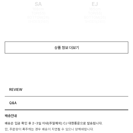
SA
EJ
168cm
165cm
TOP(55)
TOP(55)
BOTTOM(26)
BOTTOM(26)
SHOES(240)
SHOES(240)
상품 정보 더보기
REVIEW
Q&A
배송안내
배송은 입금 확인 후 2~3일 이내(주말제외) CJ 대한통운으로 발송됩니다.
단, 주문량이 폭주하는 경우 배송이 지연될 수 있으니 양해바랍니다.