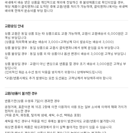
국내에서 배송 받은 상품을 개인적으로 해외에 전달하신 후 불량제품으로 확인되었을 경우,
해당 제품이 클릭앤퍼니로 도착된 후에 교환/반품 처리가 가능하며, 클릭앤퍼니에서는 국내택
배비에 한해서 운송비를 부담 합니다
교환운임 안내
상품 교환은 동일 상품 또는 타 상품으로도 교환 가능하며, 교환시 교환배송비 6,000원은 고
객님 부담입니다.
(상품을 저희쪽에 보내는 배송비 3,000+고객님께 다시 발송되는 배송비 3,000)
상품 불량일 경우 : 동일 상품으로 교환시 클릭앤퍼니에서 왕복 운임을 모두 부담합니다.
상품 불량일 경우 : 동일 상품 외 타 상품이나 옵션 변경시 배송비 3,000원 고객님 부담입니
다.
상품 불량일 경우 : 교환이 아닌 변심으로 반품을 할 경우 초기 배송비 3,000원은 고객님 부
담입니다.
(인위적인 훼손 & 수선 등의 악용을 방지하기 위함이니 양해부탁드립니다)
*교환/반품시에도 추가 발생되는 모든 도선료는 고객님께서 부담해주셔야 합니다.
교환/반품이 불가한 경우
반품기한(상품 수령후 7일)이 경과한 경우
공정거래, 표준약관 제 15조 2항에 의한 이용자의 사용 또는 일부 소비에 의하여 재화 가치가
현저히 감소한 경우
(착용 흔적, 화장품, 탈취제 냄새, 세탁, 수선, 택훼손 포함)
세탁을 하신 경우나 착용을 하신 후에는 불량이 발견되어도 교환/반품이 불가합니다.
워싱면 종류의 제품은 워싱과정에서 옷이 살짝 돌아가는 현상이 있을 수 있습니다.