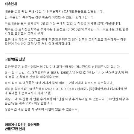
배송안내
배송은 입금 확인 후 2~3일 이내(주말제외) CJ 대한통운으로 발송됩니다.
단, 주문량이 폭주하는 경우 배송이 지연될 수 있으니 양해바랍니다.
무료배송은 순수 결제금액 6만원 이상 구매시(할인 및 적립금 제외한 금액) 적용됩니다.
제주도 및 도서산간지역은 추가배송비(도선료) 3,000원이 부과됩니다. (무료배송,교환/반품
시에도 도선료는 고객님 부담)
모든 배송 과정은 CCTV로 촬영 후 출고 진행되고 있어 상품을 고의적으로 훼손하시는 경우
확인이 가능하며 교환/반품 처리 절대 불가합니다.
교환/반품 신청
교환/반품은 상품수령일부터 7일 이내 고객센터 또는 게시판으로 신청해주셔야 합니다.
회수 접수 방법 : CJ대한통운택배(1588-1255)ARS 연결 후 1번 ▷ 1번 ▷ 받으신 운송장 번
호 등록 ▷ 착불로 선택 ▷ 회수접수 완료
회수 접수 후 대한통운 담당 기사가 주말 제외 1-2일 이내에 회수지로 방문합니다.
배송비 입금계좌 : 국민은행 512637-01-001048 / 예금주 : (주)클릭앤퍼니 (입금자명 옆
에 휴대폰 뒷번호 4자리 기재 요청)
대량 구매 후 반품 시 반품 수거 비용이 1만원 이상 추가 부과될 수 있습니다. (30만원 이상 주
문건/상품 개수 70% 이상 반품 시)
상습적인 대량 반품 시 구매에 제한이 있을 수 있습니다.
해외에서 확인된 불량제품
반품/교환 안내