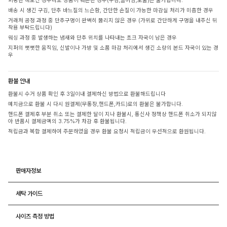
피팅만 해보신 경우라도 상품이 훼손된 경우(구김,늘어남,보풀)는 불가합니다.
배송 시 생긴 구김, 단추 바느질의 느슨함, 간단한 손질이 가능한 마감실 처리가 미흡한 경우
거래처 공정 과정 중 단추구멍이 완벽히 뚫리지 않은 경우 (가위로 간단하게 구멍을 내주신 뒤
착용 부탁드립니다)
워싱 과정 중 발생하는 냄새와 단추 위치를 나타내는 초크 자국이 남은 경우
지퍼의 뻣뻣한 움직임, 신발이나 가방 및 소품 마감 처리에서 생긴 소량의 본드 자국이 있는 경
우
환불 안내
환불시 수거 상품 확인 후 3일이내 결제하신 방법으로 환불해드립니다
예치금으로 환불 시 다시 원결제(무통장,핸드폰,카드)로의 환불은 불가합니다.
핸드폰 결제후 부분 취소 또는 결제한 달이 지나 환불시, 통신사 정책상 핸드폰 취소가 되지않
아 반품시 결제금액의 3.75%가 차감 후 환불됩니다.
적립금과 복합 결제하여 주문하였을 경우 환불 요청시 적립금이 우선적으로 환원됩니다.
판매자정보
세탁 가이드
사이즈 측정 방법