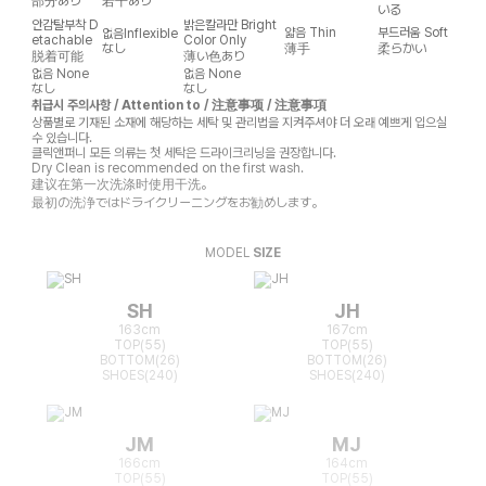
部分あり
若干あり
いる
안감탈부착
D
밝은칼라만
Bright
얇음
Thin
부드러움
Soft
없음
Inflexible
etachable
Color Only
なし
薄手
柔らかい
脱着可能
薄い色あり
없음
None
없음
None
なし
なし
취급시 주의사항 / Attention to / 注意事项 / 注意事項
상품별로 기재된 소재에 해당하는 세탁 및 관리법을 지켜주셔야 더 오래 예쁘게 입으실
수 있습니다.
클릭앤퍼니 모든 의류는 첫 세탁은 드라이크리닝을 권장합니다.
Dry Clean is recommended on the first wash.
建议在第一次洗涤时使用干洗。
最初の洗浄ではドライクリーニングをお勧めします。
MODEL
SIZE
SH
JH
163cm
167cm
TOP(55)
TOP(55)
BOTTOM(26)
BOTTOM(26)
SHOES(240)
SHOES(240)
JM
MJ
166cm
164cm
TOP(55)
TOP(55)