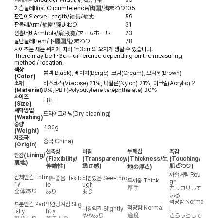
가슴둘레
Bust Circumference/胸圍/胸まわり
105
팔길이
Sleeve Length/袖長/袖丈
59
팔둘레
Arm/袖圍/腕まわり
31
암홀너비
Armhole/肩腋寬/アームホール
23
밑단둘레
Hem/下擺圍/裾まわり
78
사이즈는 재는 위치에 따라 1~3cm의 오차가 생길 수 있습니다.
There may be 1~3cm difference depending on the measuring
method / location.
색상
블랙(Black), 베이지(Beige), 크림(Cream), 브라운(Brown)
(Color)
소재
비스코스(Viscose) 21%, 나일론(Nylon) 21%, 아크릴(Acrylic) 2
(Material)
8%, PBT(Polybutylene terephthalate) 30%
사이즈
FREE
(Size)
세탁방법
드라이크리닝(Dry cleaning)
(Washing)
중량
430g
(Weight)
제조국
중국(China)
(Origin)
두께감
신축성
비침
촉감
안감
(Lining/
(Flexibility/
(Transparency/
(Thickness/生
(Touching/
裏地)
伸縮性)
透け感)
肌ざわり)
地の厚さ)
까슬거림
Rou
전체안감
Enti
매우좋음
Flexib
비침있음
See-thro
두꺼움
Thick
gh
rly
le
ugh
厚手
カサカサして
全体あり
あり
あり
いる
적당함
Norma
부분안감
Part
약간당겨짐
Slig
적당함
Normal
비침약간
Slightly
l
ially
htly
適度
ややあり
さらっとして