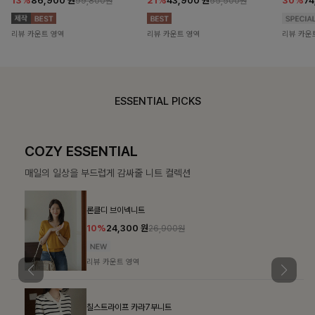
13%
86,900
원
21%
43,900
원
30%
7
99,800원
55,500원
리뷰 카운트 영역
리뷰 카운트 영역
리뷰 카운
ESSENTIAL PICKS
COZY ESSENTIAL
매일의 일상을 부드럽게 감싸줄 니트 컬렉션
론클디 브이넥니트
10%
24,300
원
26,900원
리뷰 카운트 영역
칠스트라이프 카라7부니트