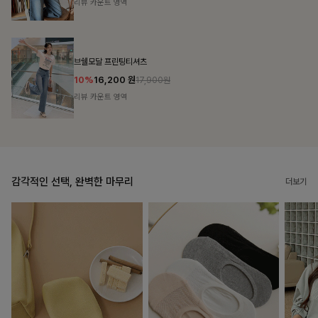
리뷰 카운트 영역
캣시어서커 버튼카라원피스+벨트SET
16%
79,900
원
95,100원
리뷰 카운트 영역
감각적인 선택, 완벽한 마무리
더보기