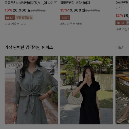
딱좋은5부 데님반바지[S,M,L,XL사이즈]
쿨코튼핀턱 밴딩반바지
더예쁜린넨
이즈]
10%
26,900
원
15%
19,900
원
29,800원
23,400원
12%
36
리뷰 카운트 영역
리뷰 카운트 영역
리뷰 카운
가장 완벽한 감각적인 원피스
더보기