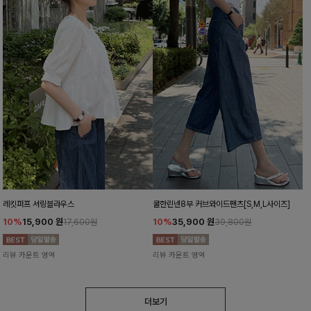
레킷퍼프 셔링블라우스
쿨한린넨8부 커브와이드팬츠[S,M,L사이즈]
10%
15,900
원
10%
35,900
원
17,600원
39,800원
리뷰 카운트 영역
리뷰 카운트 영역
더보기