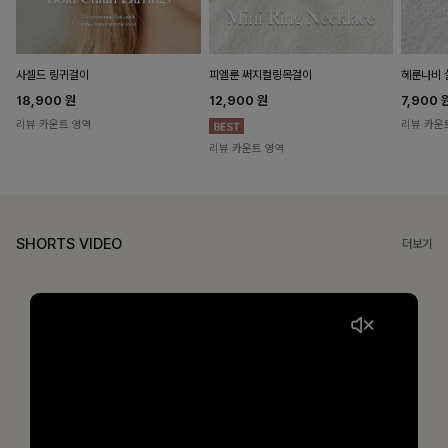
헤룬나비 
사셀드 링귀걸이
피엘룬 써지컬링목걸이
7,900
18,900
원
12,900
원
리뷰 카운
리뷰 카운트 영역
리뷰 카운트 영역
SHORTS VIDEO
더보기