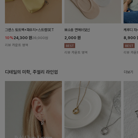
뽀소옹 면메쉬덧신
그렌스 토트백+파우치+스트랩SET
케루디 자
2,000
원
10%
24,300
원
8,900
26,900원
리뷰 카운트 영역
리뷰 카운트 영역
리뷰 카운
디테일의 미학, 주얼리 라인업
더보기