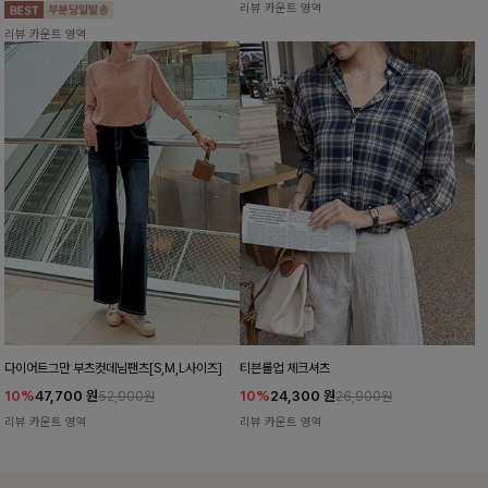
리뷰 카운트 영역
리뷰 카운트 영역
다이어트그만 부츠컷데님팬츠[S,M,L사이즈]
티븐롤업 체크셔츠
10%
47,700
원
10%
24,300
원
52,900원
26,900원
리뷰 카운트 영역
리뷰 카운트 영역