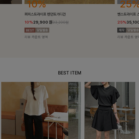
25%
10%
밴스트라이프 스트링원피스
[5천장돌파/C
25%
35,100
원
10%
34,90
46,800원
리뷰 카운트 영역
리뷰 카운트 영
BEST ITEM