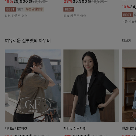
18%
29,900
원
28%
35,900
원
36,400원
49,800원
10%
34
리뷰 카운트 영역
리뷰 카운트 영역
리뷰 카운
여유로운 실루엣의 아우터
더보기
래나드 더블자켓
자빈닛 싱글자켓
캣민더블 