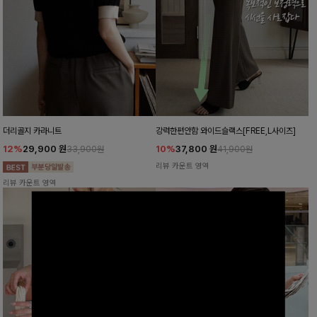
더리골지 카라니트
강력한편안함 와이드슬랙스[FREE,L사이즈]
12%
29,900
원
10%
37,800
원
33,900원
41,900원
리뷰 카운트 영역
리뷰 카운트 영역