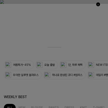
0
03
33
여름특가~45%
오늘 출발
단, 하루 혜택
NEW IT
우아한 실루엣 블라우스
하나로 완성된 코디 #원피스
데일리 #
WEEKLY BEST
NEW
BLOUSE
PANTS
DRESS
KNIT
T-SHIRT
ALL