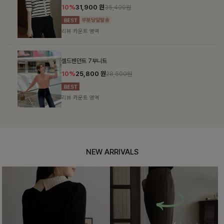
10%
31,900
원
35,400원
리뷰 카운트 영역
셀드펜던트 7부니트
10%
25,800
원
28,600원
리뷰 카운트 영역
NEW ARRIVALS