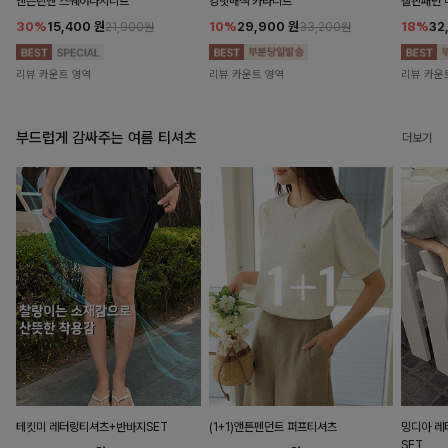
앤즌린넨 스퀘어나시니트
킹밋배색 카라니트
캘핀패턴 
30%
15,400
원
10%
29,900
원
18%
32
21,900원
33,200원
리뷰 카운트 영역
리뷰 카운트 영역
리뷰 카운
부드럽게 감싸주는 여름 티셔츠
더보기
테킷미 레터링티셔츠+반바지SET
(1+1)앤튼펜던트 퍼프티셔츠
밍디아 
SET