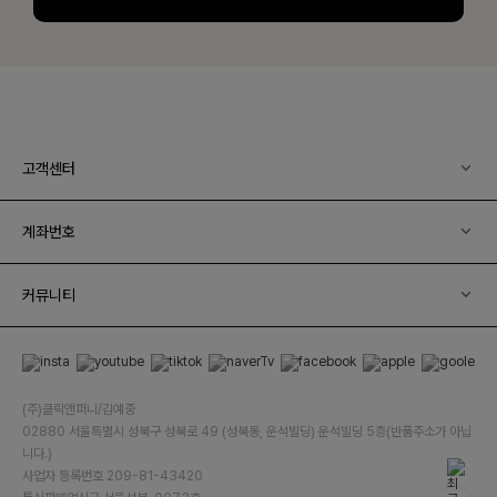
고객센터
계좌번호
커뮤니티
(주)클릭앤퍼니/김예중
02880 서울특별시 성북구 성북로 49 (성북동, 운석빌딩) 운석빌딩 5층(반품주소가 아닙
니다.)
사업자 등록번호 209-81-43420