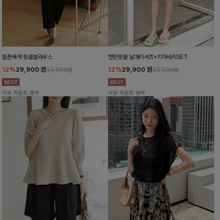
릴픈배색 링클블라우스
헨틴링클 날개티셔츠+치마바지SET
12%
29,900
원
12%
29,900
원
33,900원
33,900원
리뷰 카운트 영역
리뷰 카운트 영역