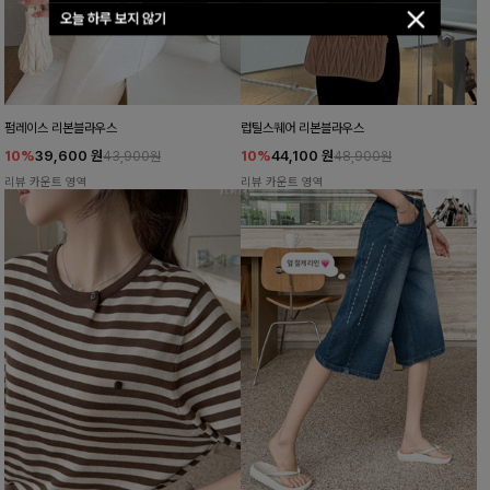
오늘 하루 보지 않기
펌레이스 리본블라우스
럽틸스퀘어 리본블라우스
10%
39,600
원
10%
44,100
원
43,900원
48,900원
리뷰 카운트 영역
리뷰 카운트 영역