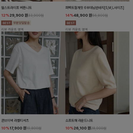
월스트라이프 버튼니트
퍼펙트절개핏 6부데님반바지[S,M,L사이즈]
12%
29,900
원
14%
48,900
원
33,900원
56,800원
리뷰 카운트 영역
리뷰 카운트 영역
콘브이넥 라벨티셔츠
소프트해 라운드니트
10%
17,900
원
10%
26,100
원
19,800원
28,900원