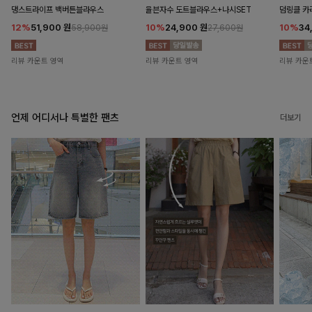
댕스트라이프 백버튼블라우스
율븐자수 도트블라우스+나시SET
덤링클 카
12%
51,900
원
10%
24,900
원
10%
34
58,900원
27,600원
리뷰 카운트 영역
리뷰 카운트 영역
리뷰 카운
언제 어디서나 특별한 팬츠
더보기