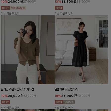
10%
24,900
원
13%
33,900
원
27,600원
38,900원
리뷰 카운트 영역
리뷰 카운트 영역
윌리덤 라운드앤브이넥가디건
룬셀퍼프 셔링원피스
10%
20,900
원
10%
36,900
원
23,200원
40,900원
리뷰 카운트 영역
리뷰 카운트 영역