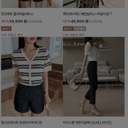
밍킷퍼프 플레어블라우스
캣밍레이어드 패턴원피스+목걸이SET
10%
39,600
원
12%
45,900
원
43,900원
52,100원
리뷰 카운트 영역
리뷰 카운트 영역
함스트라이프 린넨브이넥가디건
이지스판 카프리슬랙스[S,M,L사이즈]