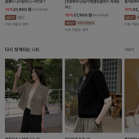
블룬티 나시원피스+셔츠SET
[주문폭주/군살삭제]젤링클프리 카라원
롬셔링배
피스
15%
31,900
원
15%
32
37,500원
18%
27,900
원
34,000원
리뷰 카운트 영역
리뷰 카운
리뷰 카운트 영역
다시 찾게되는 니트
더보기