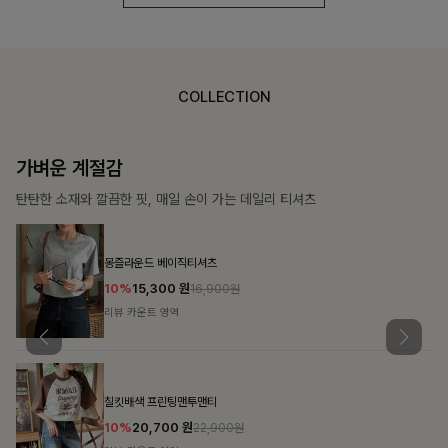
COLLECTION
가장 쉬운 코디
특별한 날부터 일상까지 함께하는 룩
쥬빌스트링 포켓원피스
17%
48,900
원
58,900원
리뷰 카운트 영역
블룬티 나시원피스+셔츠SET
15%
31,900
원
37,500원