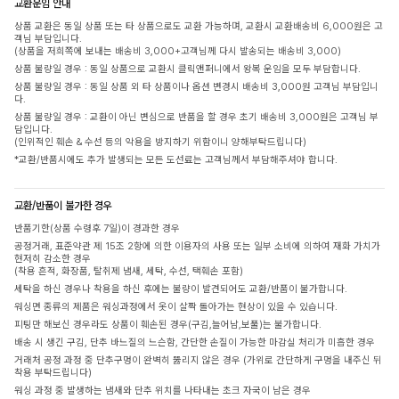
교환운임 안내
상품 교환은 동일 상품 또는 타 상품으로도 교환 가능하며, 교환시 교환배송비 6,000원은 고
객님 부담입니다.
(상품을 저희쪽에 보내는 배송비 3,000+고객님께 다시 발송되는 배송비 3,000)
상품 불량일 경우 : 동일 상품으로 교환시 클릭앤퍼니에서 왕복 운임을 모두 부담합니다.
상품 불량일 경우 : 동일 상품 외 타 상품이나 옵션 변경시 배송비 3,000원 고객님 부담입니
다.
상품 불량일 경우 : 교환이 아닌 변심으로 반품을 할 경우 초기 배송비 3,000원은 고객님 부
담입니다.
(인위적인 훼손 & 수선 등의 악용을 방지하기 위함이니 양해부탁드립니다)
*교환/반품시에도 추가 발생되는 모든 도선료는 고객님께서 부담해주셔야 합니다.
교환/반품이 불가한 경우
반품기한(상품 수령후 7일)이 경과한 경우
공정거래, 표준약관 제 15조 2항에 의한 이용자의 사용 또는 일부 소비에 의하여 재화 가치가
현저히 감소한 경우
(착용 흔적, 화장품, 탈취제 냄새, 세탁, 수선, 택훼손 포함)
세탁을 하신 경우나 착용을 하신 후에는 불량이 발견되어도 교환/반품이 불가합니다.
워싱면 종류의 제품은 워싱과정에서 옷이 살짝 돌아가는 현상이 있을 수 있습니다.
피팅만 해보신 경우라도 상품이 훼손된 경우(구김,늘어남,보풀)는 불가합니다.
배송 시 생긴 구김, 단추 바느질의 느슨함, 간단한 손질이 가능한 마감실 처리가 미흡한 경우
거래처 공정 과정 중 단추구멍이 완벽히 뚫리지 않은 경우 (가위로 간단하게 구멍을 내주신 뒤
착용 부탁드립니다)
워싱 과정 중 발생하는 냄새와 단추 위치를 나타내는 초크 자국이 남은 경우