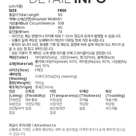
(cm기준)
SIZE
FREE
총길이
Total Length
50
어깨+소매(단면)
Shoulder Width
61
가슴둘레
Bust Circumference
108
팔둘레
Arm
40
밑단둘레
Hem
74
- 사이즈는 재는 방법이나 위치에 따라 1~3cm 정도의 오차가 발생할 수 있습니다.
- 상품의 실제 색상은 상세페이지 하단의 디테일 컷과 가장 유사합니다.
- 용자의 모니터 사양, 휴대폰 기종 및 해상도 설정에 따라 실제 색상과 다소 차이가 있
을 수 있는 점 참고 부탁드립니다.
- 모든 의류의 첫 세탁은 소재 변형 방지를 위해 드라이클리닝을 권장합니다.
색상(Color)
아이보리(Ivory), 그린(Green), 핑크(Pink), 블랙(Black)
폴리에스터(Polyester) 50%, 레이온(Rayon) 40%, 나일론(Ny
소재(Material)
lon) 10%
사이즈(Size)
FREE
세탁방법
드라이크리닝(Dry cleaning)
(Washing)
중량(Weight)
190g
제조국(Origin)
중국(China)
안감
신축성
비침
두께감
촉감
(Lining)
(Flexibility)
(Transparency)
(Thickness)
(Touching)
전체안감
매우좋음
비침있음
두꺼움
까슬거림
부분안감
약간당겨짐
비침약간
적당함
적당함
안감탈부착
없음
밝은칼라만
얇음
부드러움
없음
없음
취급시 주의사항 / Attention to
상품별로 기재된 소재에 해당하는 세탁 및 관리법을 지켜주셔야 더 오래 예쁘게 입으실
수 있습니다.