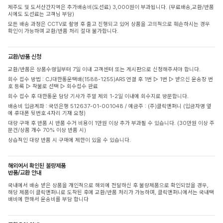
제주도 및 도서산간지역은 추가배송비(도선료) 3,000원이 부과됩니다. (무료배송,교환/반품
시에도 도선료는 고객님 부담)
모든 배송 과정은 CCTV로 촬영 후 출고 진행되고 있어 상품을 고의적으로 훼손하시는 경우
확인이 가능하며 교환/반품 처리 절대 불가합니다.
교환/반품 신청
교환/반품은 상품수령일부터 7일 이내 고객센터 또는 게시판으로 신청해주셔야 합니다.
회수 접수 방법 : CJ대한통운택배(1588-1255)ARS 연결 후 1번 ▷ 1번 ▷ 받으신 운송장 번
호 등록 ▷ 착불로 선택 ▷ 회수접수 완료
회수 접수 후 대한통운 담당 기사가 주말 제외 1-2일 이내에 회수지로 방문합니다.
배송비 입금계좌 : 국민은행 512637-01-001048 / 예금주 : (주)클릭앤퍼니 (입금자명 옆
에 휴대폰 뒷번호 4자리 기재 요청)
대량 구매 후 반품 시 반품 수거 비용이 1만원 이상 추가 부과될 수 있습니다. (30만원 이상 주
문건/상품 개수 70% 이상 반품 시)
상습적인 대량 반품 시 구매에 제한이 있을 수 있습니다.
해외에서 확인된 불량제품
반품/교환 안내
국내에서 배송 받은 상품을 개인적으로 해외에 전달하신 후 불량제품으로 확인되었을 경우,
해당 제품이 클릭앤퍼니로 도착된 후에 교환/반품 처리가 가능하며, 클릭앤퍼니에서는 국내택
배비에 한해서 운송비를 부담 합니다