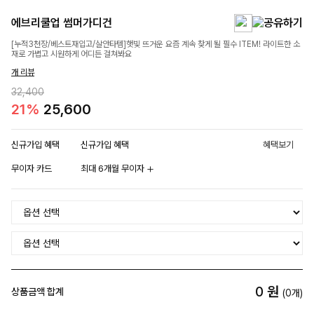
에브리쿨업 썸머가디건
[누적3천장/베스트재입고/살안타템]햇빛 뜨거운 요즘 계속 찾게 될 필수 ITEM! 라이트한 소
재로 가볍고 시원하게 어디든 걸쳐봐요
개 리뷰
32,400
21%
25,600
신규가입 혜택
신규가입 혜택
혜택보기
무이자 카드
최대 6개월 무이자
0
원
상품금액 합계
(
0
개)