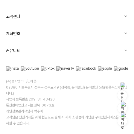
고객센터
계좌번호
커뮤니티
(주)클릭앤퍼니/김예중
02880 서울특별시 성북구 성북로 49 (성북동, 운석빌딩) 운석빌딩 5층(반품주소가 아닙
니다.)
사업자 등록번호 209-81-43420
통신판매업신고 서울성북-0073호
개인정보관리책임자 박수미
고객님은 안전거래를 위해 현금으로 결제 시 저희 소핑몰에 가입한 구매안전서비스를 이용
하실 수 있습니다.