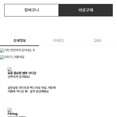
장바구니
바로구매
상세정보
리뷰
(
0
)
Q&A
요즘 중요한 썸머 가디건
산뜻하게 입어봐요!
살랑살랑 라이트한 텍스처로 매일 가볍게!
여름에 어디든 툭- 걸쳐 완성해봐요
Fitting.