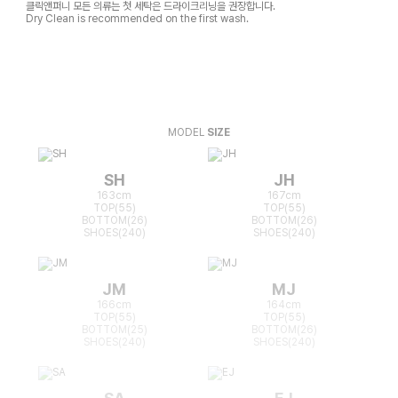
클릭앤퍼니 모든 의류는 첫 세탁은 드라이크리닝을 권장합니다.
Dry Clean is recommended on the first wash.
MODEL
SIZE
SH
JH
163cm
167cm
TOP(55)
TOP(55)
BOTTOM(26)
BOTTOM(26)
SHOES(240)
SHOES(240)
JM
MJ
166cm
164cm
TOP(55)
TOP(55)
BOTTOM(25)
BOTTOM(26)
SHOES(240)
SHOES(240)