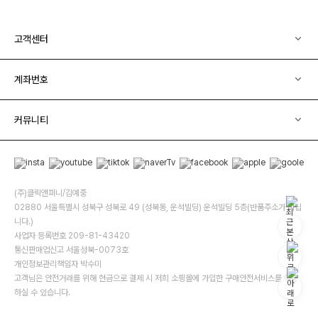
고객센터
계좌번호
커뮤니티
(주)클릭앤퍼니/김예중
02880 서울특별시 성북구 성북로 49 (성북동, 운석빌딩) 운석빌딩 5층(반품주소가 아닙
니다.)
사업자 등록번호 209-81-43420
통신판매업신고 서울성북-0073호
개인정보관리책임자 박수미
고객님은 안전거래를 위해 현금으로 결제 시 저희 소핑몰에 가입한 구매안전서비스를 이용
하실 수 있습니다.