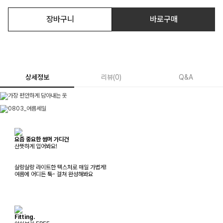
장바구니
바로구매
상세정보
리뷰
(
0
)
Q&A
요즘 중요한 썸머 가디건
산뜻하게 입어봐요!
살랑살랑 라이트한 텍스처로 매일 가볍게!
여름에 어디든 툭- 걸쳐 완성해봐요
Fitting.