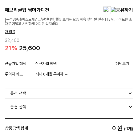
에브리쿨업 썸머가디건
[누적3천장/베스트재입고/살안타템]햇빛 뜨거운 요즘 계속 찾게 될 필수 ITEM! 라이트한 소
재로 가볍고 시원하게 어디든 걸쳐봐요
개 리뷰
32,400
21%
25,600
신규가입 혜택
신규가입 혜택
혜택보기
무이자 카드
최대 6개월 무이자
0
원
상품금액 합계
(
0
개)