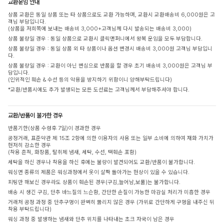
교환운임 안내
상품 교환은 동일 상품 또는 타 상품으로도 교환 가능하며, 교환시 교환배송비 6,000원은 고
객님 부담입니다.
(상품을 저희쪽에 보내는 배송비 3,000+고객님께 다시 발송되는 배송비 3,000)
상품 불량일 경우 : 동일 상품으로 교환시 클릭앤퍼니에서 왕복 운임을 모두 부담합니다.
상품 불량일 경우 : 동일 상품 외 타 상품이나 옵션 변경시 배송비 3,000원 고객님 부담입니
다.
상품 불량일 경우 : 교환이 아닌 변심으로 반품을 할 경우 초기 배송비 3,000원은 고객님 부
담입니다.
(인위적인 훼손 & 수선 등의 악용을 방지하기 위함이니 양해부탁드립니다)
*교환/반품시에도 추가 발생되는 모든 도선료는 고객님께서 부담해주셔야 합니다.
교환/반품이 불가한 경우
반품기한(상품 수령후 7일)이 경과한 경우
공정거래, 표준약관 제 15조 2항에 의한 이용자의 사용 또는 일부 소비에 의하여 재화 가치가
현저히 감소한 경우
(착용 흔적, 화장품, 탈취제 냄새, 세탁, 수선, 택훼손 포함)
세탁을 하신 경우나 착용을 하신 후에는 불량이 발견되어도 교환/반품이 불가합니다.
워싱면 종류의 제품은 워싱과정에서 옷이 살짝 돌아가는 현상이 있을 수 있습니다.
피팅만 해보신 경우라도 상품이 훼손된 경우(구김,늘어남,보풀)는 불가합니다.
배송 시 생긴 구김, 단추 바느질의 느슨함, 간단한 손질이 가능한 마감실 처리가 미흡한 경우
거래처 공정 과정 중 단추구멍이 완벽히 뚫리지 않은 경우 (가위로 간단하게 구멍을 내주신 뒤
착용 부탁드립니다)
워싱 과정 중 발생하는 냄새와 단추 위치를 나타내는 초크 자국이 남은 경우