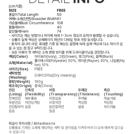
(cm기준)
SIZE
FREE
총길이
Total Length
50
어깨+소매(단면)
Shoulder Width
61
가슴둘레
Bust Circumference
108
팔둘레
Arm
40
밑단둘레
Hem
74
- 사이즈는 재는 방법이나 위치에 따라 1~3cm 정도의 오차가 발생할 수 있습니다.
- 상품의 실제 색상은 상세페이지 하단의 디테일 컷과 가장 유사합니다.
- 용자의 모니터 사양, 휴대폰 기종 및 해상도 설정에 따라 실제 색상과 다소 차이가 있
을 수 있는 점 참고 부탁드립니다.
- 모든 의류의 첫 세탁은 소재 변형 방지를 위해 드라이클리닝을 권장합니다.
색상(Color)
아이보리(Ivory), 그린(Green), 핑크(Pink), 블랙(Black)
폴리에스터(Polyester) 50%, 레이온(Rayon) 40%, 나일론(Ny
소재(Material)
lon) 10%
사이즈(Size)
FREE
세탁방법
드라이크리닝(Dry cleaning)
(Washing)
중량(Weight)
190g
제조국(Origin)
중국(China)
안감
신축성
비침
두께감
촉감
(Lining)
(Flexibility)
(Transparency)
(Thickness)
(Touching)
전체안감
매우좋음
비침있음
두꺼움
까슬거림
부분안감
약간당겨짐
비침약간
적당함
적당함
안감탈부착
없음
밝은칼라만
얇음
부드러움
없음
없음
취급시 주의사항 / Attention to
상품별로 기재된 소재에 해당하는 세탁 및 관리법을 지켜주셔야 더 오래 예쁘게 입으실
수 있습니다.