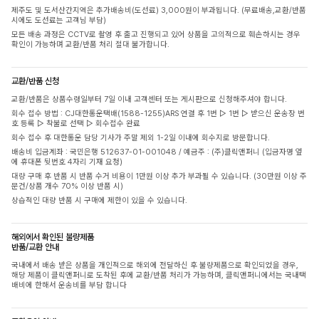
제주도 및 도서산간지역은 추가배송비(도선료) 3,000원이 부과됩니다. (무료배송,교환/반품
시에도 도선료는 고객님 부담)
모든 배송 과정은 CCTV로 촬영 후 출고 진행되고 있어 상품을 고의적으로 훼손하시는 경우
확인이 가능하며 교환/반품 처리 절대 불가합니다.
교환/반품 신청
교환/반품은 상품수령일부터 7일 이내 고객센터 또는 게시판으로 신청해주셔야 합니다.
회수 접수 방법 : CJ대한통운택배(1588-1255)ARS 연결 후 1번 ▷ 1번 ▷ 받으신 운송장 번
호 등록 ▷ 착불로 선택 ▷ 회수접수 완료
회수 접수 후 대한통운 담당 기사가 주말 제외 1-2일 이내에 회수지로 방문합니다.
배송비 입금계좌 : 국민은행 512637-01-001048 / 예금주 : (주)클릭앤퍼니 (입금자명 옆
에 휴대폰 뒷번호 4자리 기재 요청)
대량 구매 후 반품 시 반품 수거 비용이 1만원 이상 추가 부과될 수 있습니다. (30만원 이상 주
문건/상품 개수 70% 이상 반품 시)
상습적인 대량 반품 시 구매에 제한이 있을 수 있습니다.
해외에서 확인된 불량제품
반품/교환 안내
국내에서 배송 받은 상품을 개인적으로 해외에 전달하신 후 불량제품으로 확인되었을 경우,
해당 제품이 클릭앤퍼니로 도착된 후에 교환/반품 처리가 가능하며, 클릭앤퍼니에서는 국내택
배비에 한해서 운송비를 부담 합니다