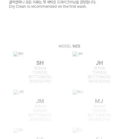
클릭앤퍼니 모든 의류는 첫 세탁은 드라이크리닝을 권장합니다.
Dry Clean is recommended on the first wash.
MODEL
SIZE
SH
JH
163cm
167cm
TOP(55)
TOP(55)
BOTTOM(26)
BOTTOM(26)
SHOES(240)
SHOES(240)
JM
MJ
166cm
164cm
TOP(55)
TOP(55)
BOTTOM(25)
BOTTOM(26)
SHOES(240)
SHOES(240)