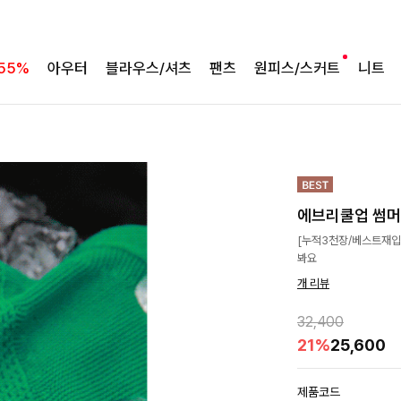
55%
아우터
블라우스/셔츠
팬츠
원피스/스커트
니트
에브리쿨업 썸
[누적3천장/베스트재입고
봐요
개 리뷰
32,400
21%
25,600
제품코드