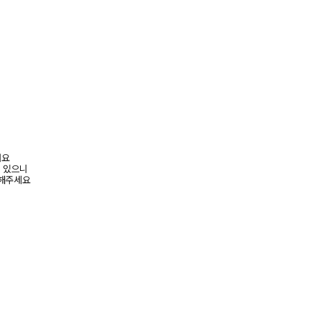
려요
수 있으니
고해주세요