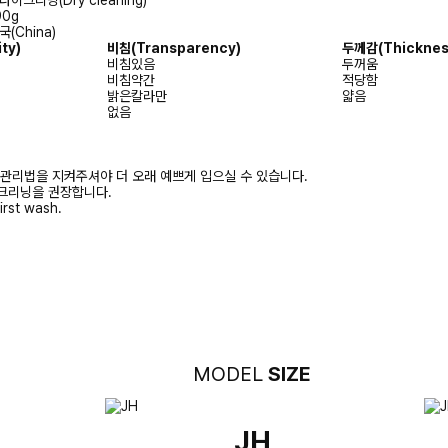
라이크리닝(Dry cleaning)
90g
국(China)
ity)
비침
(Transparency)
두께감
(Thicknes
비침있음
두꺼움
비침약간
적당함
밝은칼라만
얇음
없음
 관리법을 지켜주셔야 더 오래 예쁘게 입으실 수 있습니다.
크리닝을 권장합니다.
irst wash.
MODEL
SIZE
JH