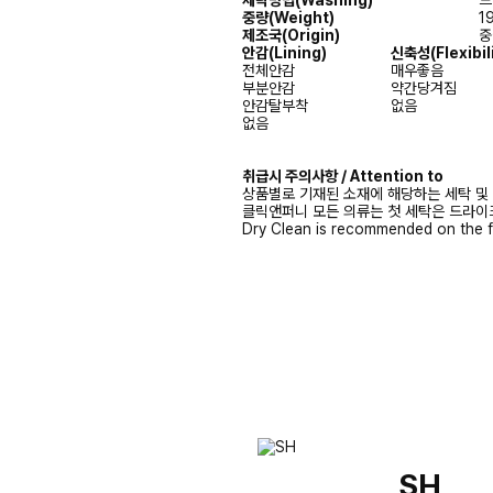
세탁방법(Washing)
드
중량(Weight)
1
제조국(Origin)
중
안감
(Lining)
신축성
(Flexibil
전체안감
매우좋음
부분안감
약간당겨짐
안감탈부착
없음
없음
취급시 주의사항 / Attention to
상품별로 기재된 소재에 해당하는 세탁 및
클릭앤퍼니 모든 의류는 첫 세탁은 드라이
Dry Clean is recommended on the f
SH