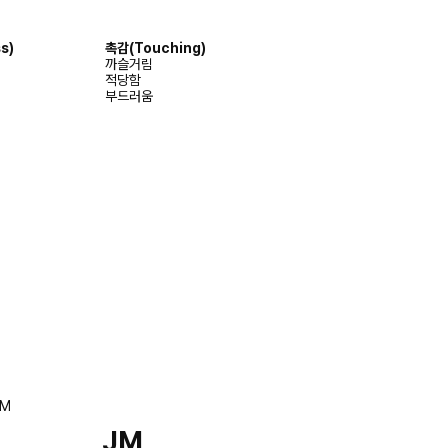
s)
촉감
(Touching)
까슬거림
적당함
부드러움
JM