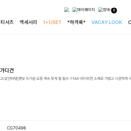
0
티셔츠
액세서리
1+1/SET
*하객룩*
VACAY LOOK
머가디건
/살안타템]햇빛 뜨거운 요즘 계속 찾게 될 필수 ITEM! 라이트한 소재로 가볍고 시원하게 
CG70498