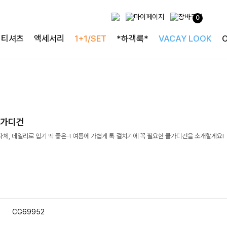
0
티셔츠
액세서리
1+1/SET
*하객룩*
VACAY LOOK
머가디건
자체, 데일리로 입기 딱 좋은-! 여름에 가볍게 툭 걸치기에 꼭 필요한 쿨가디건을 소개할게요!
CG69952