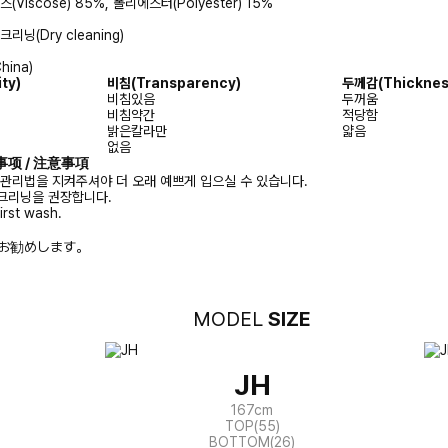
(Viscose) 85%, 폴리에스터(Polyester) 15%
리닝(Dry cleaning)
hina)
ity)
비침
(Transparency)
두께감
(Thicknes
비침있음
두꺼움
비침약간
적당함
밝은칼라만
얇음
없음
注意事项 / 注意事項
 관리법을 지켜주셔야 더 오래 예쁘게 입으실 수 있습니다.
크리닝을 권장합니다.
irst wash.
お勧めします。
MODEL
SIZE
JH
167cm
TOP(55)
BOTTOM(26)