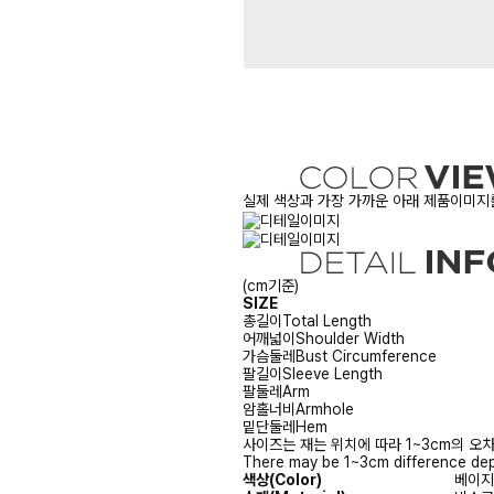
실제 색상과 가장 가까운 아래 제품이미지를
(cm기준)
SIZE
총길이
Total Length
어깨넓이
Shoulder Width
가슴둘레
Bust Circumference
팔길이
Sleeve Length
팔둘레
Arm
암홀너비
Armhole
밑단둘레
Hem
사이즈는 재는 위치에 따라 1~3cm의 오차
There may be 1~3cm difference dep
색상(Color)
베이지(