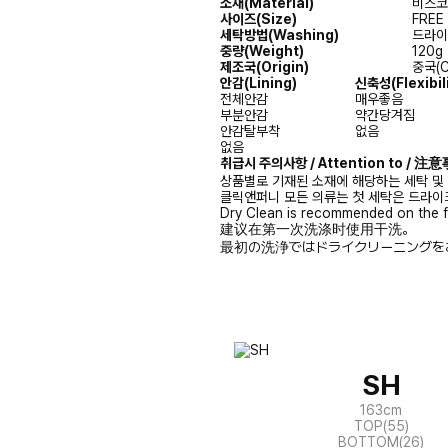
소재(Material)
비스코스
사이즈(Size)
FREE
세탁방법(Washing)
드라이크
중량(Weight)
120g
제조국(Origin)
중국(C
안감
(Lining)
신축성
(Flexibil
전체안감
매우좋음
부분안감
약간당겨짐
안감탈부착
없음
없음
취급시 주의사항 / Attention to / 
상품별로 기재된 소재에 해당하는 세탁 및
클릭앤퍼니 모든 의류는 첫 세탁은 드라이
Dry Clean is recommended on the f
建议在第一次洗涤时使用干洗。
最初の洗浄ではドライクリーニングを
SH
163cm
TOP(55)
BOTTOM(26)