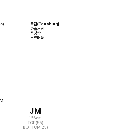
s)
촉감
(Touching)
까슬거림
적당함
부드러움
JM
166cm
TOP(55)
BOTTOM(25)