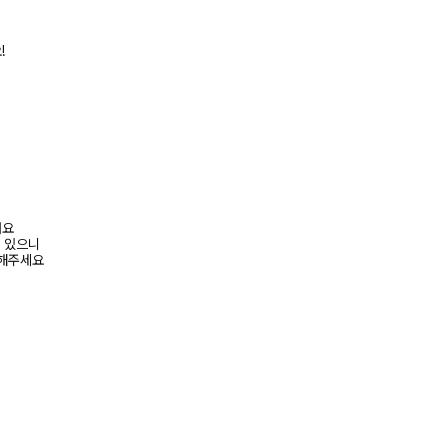
!
려요
수 있으니
고해주세요