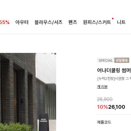
55%
아우터
블라우스/셔츠
팬츠
원피스/스커트
니트
어나더쿨링 썸
[누적2천장]시원함 그 
개 리뷰
28,900
10%
26,100
제품코드