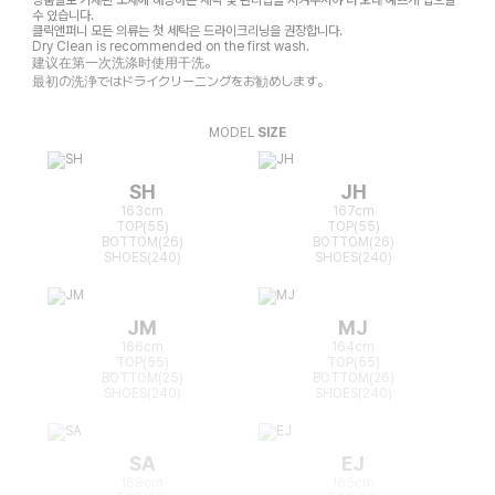
상품별로 기재된 소재에 해당하는 세탁 및 관리법을 지켜주셔야 더 오래 예쁘게 입으실
수 있습니다.
클릭앤퍼니 모든 의류는 첫 세탁은 드라이크리닝을 권장합니다.
Dry Clean is recommended on the first wash.
建议在第一次洗涤时使用干洗。
最初の洗浄ではドライクリーニングをお勧めします。
MODEL
SIZE
SH
JH
163cm
167cm
TOP(55)
TOP(55)
BOTTOM(26)
BOTTOM(26)
SHOES(240)
SHOES(240)
JM
MJ
166cm
164cm
TOP(55)
TOP(55)
BOTTOM(25)
BOTTOM(26)
SHOES(240)
SHOES(240)
SA
EJ
168cm
165cm