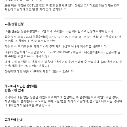
모든 배송 과정은 CCTV로 촬영 후 출고 진행되고 있어 상품을 고의적으로 훼손하시는 경우
확인이 가능하며 교환/반품 처리 절대 불가합니다.
교환/반품 신청
교환/반품은 상품수령일부터 7일 이내 고객센터 또는 게시판으로 신청해주셔야 합니다.
회수 접수 방법 : CJ대한통운택배(1588-1255)ARS 연결 후 1번 ▷ 1번 ▷ 받으신 운송장 번
호 등록 ▷ 착불로 선택 ▷ 회수접수 완료
회수 접수 후 대한통운 담당 기사가 주말 제외 1-2일 이내에 회수지로 방문합니다.
배송비 입금계좌 : 국민은행 512637-01-001048 / 예금주 : (주)클릭앤퍼니 (입금자명 옆
에 휴대폰 뒷번호 4자리 기재 요청)
대량 구매 후 반품 시 반품 수거 비용이 1만원 이상 추가 부과될 수 있습니다. (30만원 이상 주
문건/상품 개수 70% 이상 반품 시)
상습적인 대량 반품 시 구매에 제한이 있을 수 있습니다.
해외에서 확인된 불량제품
반품/교환 안내
국내에서 배송 받은 상품을 개인적으로 해외에 전달하신 후 불량제품으로 확인되었을 경우,
해당 제품이 클릭앤퍼니로 도착된 후에 교환/반품 처리가 가능하며, 클릭앤퍼니에서는 국내택
배비에 한해서 운송비를 부담 합니다
교환운임 안내