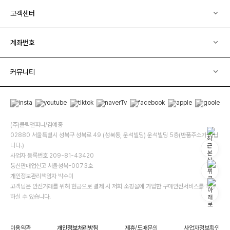
고객센터
계좌번호
커뮤니티
(주)클릭앤퍼니/김예중
02880 서울특별시 성북구 성북로 49 (성북동, 운석빌딩) 운석빌딩 5층(반품주소가 아닙
니다.)
사업자 등록번호 209-81-43420
통신판매업신고 서울성북-0073호
개인정보관리책임자 박수미
고객님은 안전거래를 위해 현금으로 결제 시 저희 소핑몰에 가입한 구매안전서비스를 이용
하실 수 있습니다.
이용약관
개인정보처리방침
제휴/도매문의
사업자정보확인