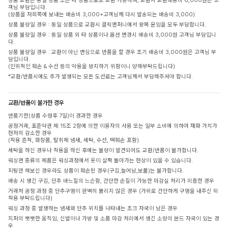
상품 교환은 동일 상품 또는 타 상품으로도 교환 가능하며, 교환시 교환배송비 6,000원은 고
객님 부담입니다.
(상품을 저희쪽에 보내는 배송비 3,000+고객님께 다시 발송되는 배송비 3,000)
상품 불량일 경우 : 동일 상품으로 교환시 클릭앤퍼니에서 왕복 운임을 모두 부담합니다.
상품 불량일 경우 : 동일 상품 외 타 상품이나 옵션 변경시 배송비 3,000원 고객님 부담입니
다.
상품 불량일 경우 : 교환이 아닌 변심으로 반품을 할 경우 초기 배송비 3,000원은 고객님 부
담입니다.
(인위적인 훼손 & 수선 등의 악용을 방지하기 위함이니 양해부탁드립니다)
*교환/반품시에도 추가 발생되는 모든 도선료는 고객님께서 부담해주셔야 합니다.
교환/반품이 불가한 경우
반품기한(상품 수령후 7일)이 경과한 경우
공정거래, 표준약관 제 15조 2항에 의한 이용자의 사용 또는 일부 소비에 의하여 재화 가치가
현저히 감소한 경우
(착용 흔적, 화장품, 탈취제 냄새, 세탁, 수선, 택훼손 포함)
세탁을 하신 경우나 착용을 하신 후에는 불량이 발견되어도 교환/반품이 불가합니다.
워싱면 종류의 제품은 워싱과정에서 옷이 살짝 돌아가는 현상이 있을 수 있습니다.
피팅만 해보신 경우라도 상품이 훼손된 경우(구김,늘어남,보풀)는 불가합니다.
배송 시 생긴 구김, 단추 바느질의 느슨함, 간단한 손질이 가능한 마감실 처리가 미흡한 경우
거래처 공정 과정 중 단추구멍이 완벽히 뚫리지 않은 경우 (가위로 간단하게 구멍을 내주신 뒤
착용 부탁드립니다)
워싱 과정 중 발생하는 냄새와 단추 위치를 나타내는 초크 자국이 남은 경우
지퍼의 뻣뻣한 움직임, 신발이나 가방 및 소품 마감 처리에서 생긴 소량의 본드 자국이 있는 경
우