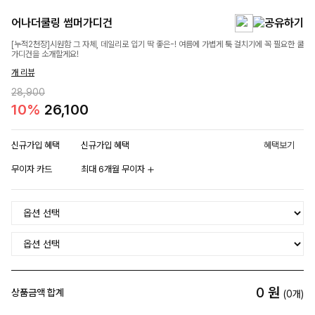
어나더쿨링 썸머가디건
[누적2천장]시원함 그 자체, 데일리로 입기 딱 좋은-! 여름에 가볍게 툭 걸치기에 꼭 필요한 쿨
가디건을 소개할게요!
개 리뷰
28,900
10%
26,100
신규가입 혜택
신규가입 혜택
혜택보기
무이자 카드
최대 6개월 무이자
0
원
상품금액 합계
(
0
개)