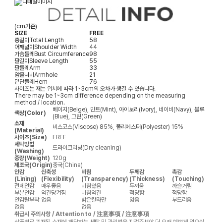
(cm기준)
SIZE
FREE
총길이
Total Length
58
어깨넓이
Shoulder Width
44
가슴둘레
Bust Circumference
98
팔길이
Sleeve Length
55
팔둘레
Arm
33
암홀너비
Armhole
21
밑단둘레
Hem
76
사이즈는 재는 위치에 따라 1~3cm의 오차가 생길 수 있습니다.
There may be 1~3cm difference depending on the measuring
method / location.
베이지(Beige), 민트(Mint), 아이보리(Ivory), 네이비(Navy), 블루
색상(Color)
(Blue), 그린(Green)
소재
비스코스(Viscose) 85%, 폴리에스터(Polyester) 15%
(Material)
사이즈(Size)
FREE
세탁방법
드라이크리닝(Dry cleaning)
(Washing)
중량(Weight)
120g
제조국(Origin)
중국(China)
안감
신축성
비침
두께감
촉감
(Lining)
(Flexibility)
(Transparency)
(Thickness)
(Touching)
전체안감
매우좋음
비침있음
두꺼움
까슬거림
부분안감
약간당겨짐
비침약간
적당함
적당함
안감탈부착
없음
밝은칼라만
얇음
부드러움
없음
없음
취급시 주의사항 / Attention to / 注意事项 / 注意事項