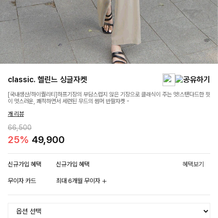
classic. 헬린느 싱글자켓
[국내생산/하이퀄리티]하프기장의 부담스럽지 않은 기장으로 클래식이 주는 멋!스탠다드한 핏
이 멋스러운, 쾌적하면서 세련된 무드의 썸머 반팔자켓 -
개 리뷰
66,500
25%
49,900
신규가입 혜택
신규가입 혜택
혜택보기
무이자 카드
최대 6개월 무이자