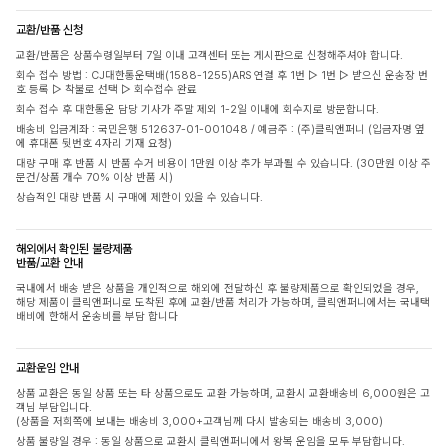
교환/반품 신청
교환/반품은 상품수령일부터 7일 이내 고객센터 또는 게시판으로 신청해주셔야 합니다.
회수 접수 방법 : CJ대한통운택배(1588-1255)ARS 연결 후 1번 ▷ 1번 ▷ 받으신 운송장 번
호 등록 ▷ 착불로 선택 ▷ 회수접수 완료
회수 접수 후 대한통운 담당 기사가 주말 제외 1-2일 이내에 회수지로 방문합니다.
배송비 입금계좌 : 국민은행 512637-01-001048 / 예금주 : (주)클릭앤퍼니 (입금자명 옆
에 휴대폰 뒷번호 4자리 기재 요청)
대량 구매 후 반품 시 반품 수거 비용이 1만원 이상 추가 부과될 수 있습니다. (30만원 이상 주
문건/상품 개수 70% 이상 반품 시)
상습적인 대량 반품 시 구매에 제한이 있을 수 있습니다.
해외에서 확인된 불량제품
반품/교환 안내
국내에서 배송 받은 상품을 개인적으로 해외에 전달하신 후 불량제품으로 확인되었을 경우,
해당 제품이 클릭앤퍼니로 도착된 후에 교환/반품 처리가 가능하며, 클릭앤퍼니에서는 국내택
배비에 한해서 운송비를 부담 합니다
교환운임 안내
상품 교환은 동일 상품 또는 타 상품으로도 교환 가능하며, 교환시 교환배송비 6,000원은 고
객님 부담입니다.
(상품을 저희쪽에 보내는 배송비 3,000+고객님께 다시 발송되는 배송비 3,000)
상품 불량일 경우 : 동일 상품으로 교환시 클릭앤퍼니에서 왕복 운임을 모두 부담합니다.