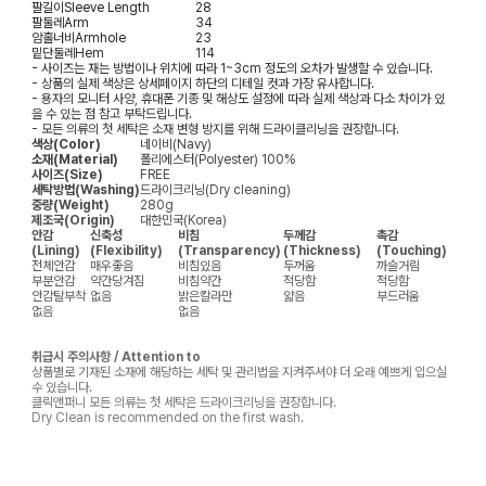
팔길이
Sleeve Length
28
팔둘레
Arm
34
암홀너비
Armhole
23
밑단둘레
Hem
114
- 사이즈는 재는 방법이나 위치에 따라 1~3cm 정도의 오차가 발생할 수 있습니다.
- 상품의 실제 색상은 상세페이지 하단의 디테일 컷과 가장 유사합니다.
- 용자의 모니터 사양, 휴대폰 기종 및 해상도 설정에 따라 실제 색상과 다소 차이가 있
을 수 있는 점 참고 부탁드립니다.
- 모든 의류의 첫 세탁은 소재 변형 방지를 위해 드라이클리닝을 권장합니다.
색상(Color)
네이비(Navy)
소재(Material)
폴리에스터(Polyester) 100%
사이즈(Size)
FREE
세탁방법(Washing)
드라이크리닝(Dry cleaning)
중량(Weight)
280g
제조국(Origin)
대한민국(Korea)
안감
신축성
비침
두께감
촉감
(Lining)
(Flexibility)
(Transparency)
(Thickness)
(Touching)
전체안감
매우좋음
비침있음
두꺼움
까슬거림
부분안감
약간당겨짐
비침약간
적당함
적당함
안감탈부착
없음
밝은칼라만
얇음
부드러움
없음
없음
취급시 주의사항 / Attention to
상품별로 기재된 소재에 해당하는 세탁 및 관리법을 지켜주셔야 더 오래 예쁘게 입으실
수 있습니다.
클릭앤퍼니 모든 의류는 첫 세탁은 드라이크리닝을 권장합니다.
Dry Clean is recommended on the first wash.