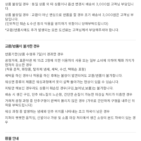
상품 불량일 경우 : 동일 상품 외 타 상품이나 옵션 변경시 배송비 3,000원 고객님 부담입니
다.
상품 불량일 경우 : 교환이 아닌 변심으로 반품을 할 경우 초기 배송비 3,000원은 고객님 부
담입니다.
(인위적인 훼손 & 수선 등의 악용을 방지하기 위함이니 양해부탁드립니다)
*교환/반품시에도 추가 발생되는 모든 도선료는 고객님께서 부담해주셔야 합니다.
교환/반품이 불가한 경우
반품기한(상품 수령후 7일)이 경과한 경우
공정거래, 표준약관 제 15조 2항에 의한 이용자의 사용 또는 일부 소비에 의하여 재화 가치가
현저히 감소한 경우
(착용 흔적, 화장품, 탈취제 냄새, 세탁, 수선, 택훼손 포함)
세탁을 하신 경우나 착용을 하신 후에는 불량이 발견되어도 교환/반품이 불가합니다.
워싱면 종류의 제품은 워싱과정에서 옷이 살짝 돌아가는 현상이 있을 수 있습니다.
피팅만 해보신 경우라도 상품이 훼손된 경우(구김,늘어남,보풀)는 불가합니다.
배송 시 생긴 구김, 단추 바느질의 느슨함, 간단한 손질이 가능한 마감실 처리가 미흡한 경우
거래처 공정 과정 중 단추구멍이 완벽히 뚫리지 않은 경우 (가위로 간단하게 구멍을 내주신 뒤
착용 부탁드립니다)
워싱 과정 중 발생하는 냄새와 단추 위치를 나타내는 초크 자국이 남은 경우
지퍼의 뻣뻣한 움직임, 신발이나 가방 및 소품 마감 처리에서 생긴 소량의 본드 자국이 있는 경
우
환불 안내