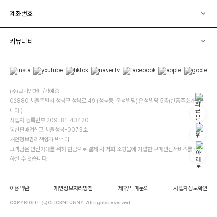
계좌번호
커뮤니티
(주)클릭앤퍼니/김예중
02880 서울특별시 성북구 성북로 49 (성북동, 운석빌딩) 운석빌딩 5층(반품주소가 아닙
니다.)
사업자 등록번호 209-81-43420
통신판매업신고 서울성북-0073호
개인정보관리책임자 박수미
고객님은 안전거래를 위해 현금으로 결제 시 저희 소핑몰에 가입한 구매안전서비스를 이용
하실 수 있습니다.
이용약관
개인정보처리방침
제휴/도매문의
사업자정보확인
COPYRIGHT (c)CLICKNFUNNY. All rights reserved.