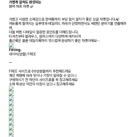
가볍게 걸쳐도 완성되는
썸머 하프 자켓 🌿
가볍고 시원한 소재감으로 한여름까지 부담 없이 걸치기 좋은 싱글 자켓입니다.🍃
여유롭게 떨어지는 실루엣과 테일러드 카라가 단정하면서도 세련된 분위기를 연출해주
며,
더블 버튼 디테일이 깔끔한 포인트를 더해드립니다.
티셔츠부터 블라우스, 원피스까지 다양하게 매치되어
출근룩은 물론 데일리룩까지 멋스럽게 완성하기 좋은 자켓이에요-.
Fitting.
네이비(반팔) FREE
ㅡ
FREE 사이즈로 66반분들까지 추천해드려요
개인 체형에 따라 핏이나 기장이 달라질 수 있으니
구매하시기 전 하단의 사이즈표를 꼭 참고해주세요
소재 특성상 약간의 비침이 있으니 참고해주세요