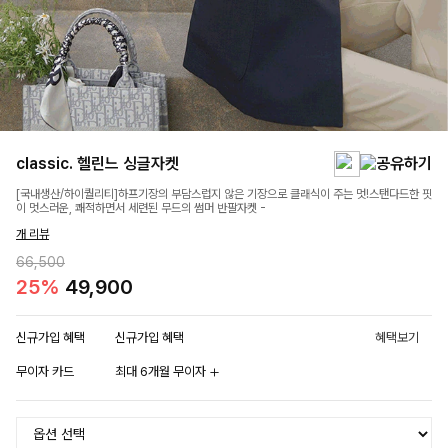
classic. 헬린느 싱글자켓
[국내생산/하이퀄리티]하프기장의 부담스럽지 않은 기장으로 클래식이 주는 멋!스탠다드한 핏
이 멋스러운, 쾌적하면서 세련된 무드의 썸머 반팔자켓 -
개 리뷰
66,500
25%
49,900
신규가입 혜택
신규가입 혜택
혜택보기
무이자 카드
최대 6개월 무이자