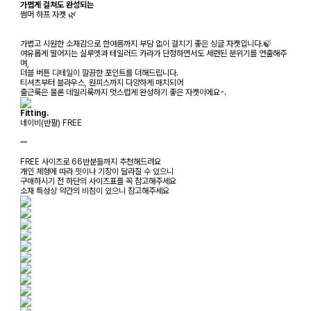
가볍게 걸쳐도 완성되는
썸머 하프 자켓 🌿
가볍고 시원한 소재감으로 한여름까지 부담 없이 걸치기 좋은 싱글 자켓입니다.🍃
여유롭게 떨어지는 실루엣과 테일러드 카라가 단정하면서도 세련된 분위기를 연출해주
며,
더블 버튼 디테일이 깔끔한 포인트를 더해드립니다.
티셔츠부터 블라우스, 원피스까지 다양하게 매치되어
출근룩은 물론 데일리룩까지 멋스럽게 완성하기 좋은 자켓이에요-.
Fitting.
네이비(반팔) FREE
ㅡ
FREE 사이즈로 66반분들까지 추천해드려요
개인 체형에 따라 핏이나 기장이 달라질 수 있으니
구매하시기 전 하단의 사이즈표를 꼭 참고해주세요
소재 특성상 약간의 비침이 있으니 참고해주세요