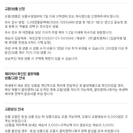
교환/반품 신청
교환/반품은 상품수령일부터 7일 이내 고객센터 또는 게시판으로 신청해주셔야 합니다.
회수 접수 방법 : CJ대한통운택배(1588-1255)ARS 연결 후 1번 ▷ 1번 ▷ 받으신 운송장 번
호 등록 ▷ 착불로 선택 ▷ 회수접수 완료
회수 접수 후 대한통운 담당 기사가 주말 제외 1-2일 이내에 회수지로 방문합니다.
배송비 입금계좌 : 국민은행 512637-01-001048 / 예금주 : (주)클릭앤퍼니 (입금자명 옆
에 휴대폰 뒷번호 4자리 기재 요청)
대량 구매 후 반품 시 반품 수거 비용이 1만원 이상 추가 부과될 수 있습니다. (30만원 이상 주
문건/상품 개수 70% 이상 반품 시)
상습적인 대량 반품 시 구매에 제한이 있을 수 있습니다.
해외에서 확인된 불량제품
반품/교환 안내
국내에서 배송 받은 상품을 개인적으로 해외에 전달하신 후 불량제품으로 확인되었을 경우,
해당 제품이 클릭앤퍼니로 도착된 후에 교환/반품 처리가 가능하며, 클릭앤퍼니에서는 국내택
배비에 한해서 운송비를 부담 합니다
교환운임 안내
상품 교환은 동일 상품 또는 타 상품으로도 교환 가능하며, 교환시 교환배송비 6,000원은 고
객님 부담입니다.
(상품을 저희쪽에 보내는 배송비 3,000+고객님께 다시 발송되는 배송비 3,000)
상품 불량일 경우 : 동일 상품으로 교환시 클릭앤퍼니에서 왕복 운임을 모두 부담합니다.