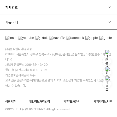
계좌번호
커뮤니티
(주)클릭앤퍼니/김예중
02880 서울특별시 성북구 성북로 49 (성북동, 운석빌딩) 운석빌딩 5층(반품주소가 아닙
니다.)
사업자 등록번호 209-81-43420
통신판매업신고 서울성북-0073호
개인정보관리책임자 박수미
고객님은 안전거래를 위해 현금으로 결제 시 저희 소핑몰에 가입한 구매안전서비스를 이용
하실 수 있습니다.
이용약관
개인정보처리방침
제휴/도매문의
사업자정보확인
COPYRIGHT (c)CLICKNFUNNY. All rights reserved.