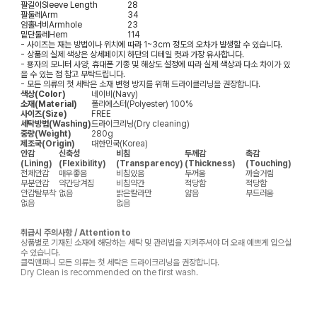
팔길이
Sleeve Length
28
팔둘레
Arm
34
암홀너비
Armhole
23
밑단둘레
Hem
114
- 사이즈는 재는 방법이나 위치에 따라 1~3cm 정도의 오차가 발생할 수 있습니다.
- 상품의 실제 색상은 상세페이지 하단의 디테일 컷과 가장 유사합니다.
- 용자의 모니터 사양, 휴대폰 기종 및 해상도 설정에 따라 실제 색상과 다소 차이가 있
을 수 있는 점 참고 부탁드립니다.
- 모든 의류의 첫 세탁은 소재 변형 방지를 위해 드라이클리닝을 권장합니다.
색상(Color)
네이비(Navy)
소재(Material)
폴리에스터(Polyester) 100%
사이즈(Size)
FREE
세탁방법(Washing)
드라이크리닝(Dry cleaning)
중량(Weight)
280g
제조국(Origin)
대한민국(Korea)
안감
신축성
비침
두께감
촉감
(Lining)
(Flexibility)
(Transparency)
(Thickness)
(Touching)
전체안감
매우좋음
비침있음
두꺼움
까슬거림
부분안감
약간당겨짐
비침약간
적당함
적당함
안감탈부착
없음
밝은칼라만
얇음
부드러움
없음
없음
취급시 주의사항 / Attention to
상품별로 기재된 소재에 해당하는 세탁 및 관리법을 지켜주셔야 더 오래 예쁘게 입으실
수 있습니다.
클릭앤퍼니 모든 의류는 첫 세탁은 드라이크리닝을 권장합니다.
Dry Clean is recommended on the first wash.