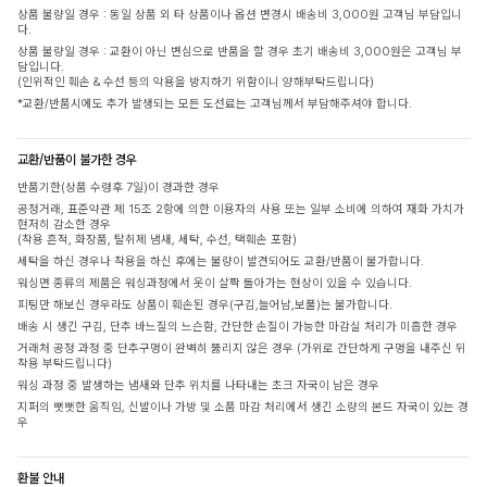
상품 불량일 경우 : 동일 상품 외 타 상품이나 옵션 변경시 배송비 3,000원 고객님 부담입니
다.
상품 불량일 경우 : 교환이 아닌 변심으로 반품을 할 경우 초기 배송비 3,000원은 고객님 부
담입니다.
(인위적인 훼손 & 수선 등의 악용을 방지하기 위함이니 양해부탁드립니다)
*교환/반품시에도 추가 발생되는 모든 도선료는 고객님께서 부담해주셔야 합니다.
교환/반품이 불가한 경우
반품기한(상품 수령후 7일)이 경과한 경우
공정거래, 표준약관 제 15조 2항에 의한 이용자의 사용 또는 일부 소비에 의하여 재화 가치가
현저히 감소한 경우
(착용 흔적, 화장품, 탈취제 냄새, 세탁, 수선, 택훼손 포함)
세탁을 하신 경우나 착용을 하신 후에는 불량이 발견되어도 교환/반품이 불가합니다.
워싱면 종류의 제품은 워싱과정에서 옷이 살짝 돌아가는 현상이 있을 수 있습니다.
피팅만 해보신 경우라도 상품이 훼손된 경우(구김,늘어남,보풀)는 불가합니다.
배송 시 생긴 구김, 단추 바느질의 느슨함, 간단한 손질이 가능한 마감실 처리가 미흡한 경우
거래처 공정 과정 중 단추구멍이 완벽히 뚫리지 않은 경우 (가위로 간단하게 구멍을 내주신 뒤
착용 부탁드립니다)
워싱 과정 중 발생하는 냄새와 단추 위치를 나타내는 초크 자국이 남은 경우
지퍼의 뻣뻣한 움직임, 신발이나 가방 및 소품 마감 처리에서 생긴 소량의 본드 자국이 있는 경
우
환불 안내