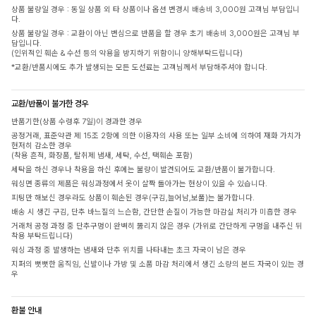
상품 불량일 경우 : 동일 상품 외 타 상품이나 옵션 변경시 배송비 3,000원 고객님 부담입니
다.
상품 불량일 경우 : 교환이 아닌 변심으로 반품을 할 경우 초기 배송비 3,000원은 고객님 부
담입니다.
(인위적인 훼손 & 수선 등의 악용을 방지하기 위함이니 양해부탁드립니다)
*교환/반품시에도 추가 발생되는 모든 도선료는 고객님께서 부담해주셔야 합니다.
교환/반품이 불가한 경우
반품기한(상품 수령후 7일)이 경과한 경우
공정거래, 표준약관 제 15조 2항에 의한 이용자의 사용 또는 일부 소비에 의하여 재화 가치가
현저히 감소한 경우
(착용 흔적, 화장품, 탈취제 냄새, 세탁, 수선, 택훼손 포함)
세탁을 하신 경우나 착용을 하신 후에는 불량이 발견되어도 교환/반품이 불가합니다.
워싱면 종류의 제품은 워싱과정에서 옷이 살짝 돌아가는 현상이 있을 수 있습니다.
피팅만 해보신 경우라도 상품이 훼손된 경우(구김,늘어남,보풀)는 불가합니다.
배송 시 생긴 구김, 단추 바느질의 느슨함, 간단한 손질이 가능한 마감실 처리가 미흡한 경우
거래처 공정 과정 중 단추구멍이 완벽히 뚫리지 않은 경우 (가위로 간단하게 구멍을 내주신 뒤
착용 부탁드립니다)
워싱 과정 중 발생하는 냄새와 단추 위치를 나타내는 초크 자국이 남은 경우
지퍼의 뻣뻣한 움직임, 신발이나 가방 및 소품 마감 처리에서 생긴 소량의 본드 자국이 있는 경
우
환불 안내