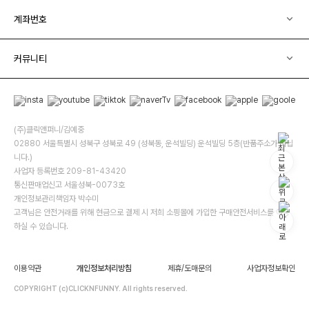
계좌번호
커뮤니티
(주)클릭앤퍼니/김예중
02880 서울특별시 성북구 성북로 49 (성북동, 운석빌딩) 운석빌딩 5층(반품주소가 아닙
니다.)
사업자 등록번호 209-81-43420
통신판매업신고 서울성북-0073호
개인정보관리책임자 박수미
고객님은 안전거래를 위해 현금으로 결제 시 저희 소핑몰에 가입한 구매안전서비스를 이용
하실 수 있습니다.
이용약관
개인정보처리방침
제휴/도매문의
사업자정보확인
COPYRIGHT (c)CLICKNFUNNY. All rights reserved.