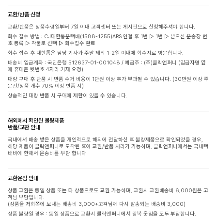
교환/반품 신청
교환/반품은 상품수령일부터 7일 이내 고객센터 또는 게시판으로 신청해주셔야 합니다.
회수 접수 방법 : CJ대한통운택배(1588-1255)ARS 연결 후 1번 ▷ 1번 ▷ 받으신 운송장 번
호 등록 ▷ 착불로 선택 ▷ 회수접수 완료
회수 접수 후 대한통운 담당 기사가 주말 제외 1-2일 이내에 회수지로 방문합니다.
배송비 입금계좌 : 국민은행 512637-01-001048 / 예금주 : (주)클릭앤퍼니 (입금자명 옆
에 휴대폰 뒷번호 4자리 기재 요청)
대량 구매 후 반품 시 반품 수거 비용이 1만원 이상 추가 부과될 수 있습니다. (30만원 이상 주
문건/상품 개수 70% 이상 반품 시)
상습적인 대량 반품 시 구매에 제한이 있을 수 있습니다.
해외에서 확인된 불량제품
반품/교환 안내
국내에서 배송 받은 상품을 개인적으로 해외에 전달하신 후 불량제품으로 확인되었을 경우,
해당 제품이 클릭앤퍼니로 도착된 후에 교환/반품 처리가 가능하며, 클릭앤퍼니에서는 국내택
배비에 한해서 운송비를 부담 합니다
교환운임 안내
상품 교환은 동일 상품 또는 타 상품으로도 교환 가능하며, 교환시 교환배송비 6,000원은 고
객님 부담입니다.
(상품을 저희쪽에 보내는 배송비 3,000+고객님께 다시 발송되는 배송비 3,000)
상품 불량일 경우 : 동일 상품으로 교환시 클릭앤퍼니에서 왕복 운임을 모두 부담합니다.