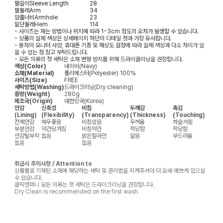
팔길이
Sleeve Length
28
팔둘레
Arm
34
암홀너비
Armhole
23
밑단둘레
Hem
114
- 사이즈는 재는 방법이나 위치에 따라 1~3cm 정도의 오차가 발생할 수 있습니다.
- 상품의 실제 색상은 상세페이지 하단의 디테일 컷과 가장 유사합니다.
- 용자의 모니터 사양, 휴대폰 기종 및 해상도 설정에 따라 실제 색상과 다소 차이가 있
을 수 있는 점 참고 부탁드립니다.
- 모든 의류의 첫 세탁은 소재 변형 방지를 위해 드라이클리닝을 권장합니다.
색상(Color)
네이비(Navy)
소재(Material)
폴리에스터(Polyester) 100%
사이즈(Size)
FREE
세탁방법(Washing)
드라이크리닝(Dry cleaning)
중량(Weight)
280g
제조국(Origin)
대한민국(Korea)
안감
신축성
비침
두께감
촉감
(Lining)
(Flexibility)
(Transparency)
(Thickness)
(Touching)
전체안감
매우좋음
비침있음
두꺼움
까슬거림
부분안감
약간당겨짐
비침약간
적당함
적당함
안감탈부착
없음
밝은칼라만
얇음
부드러움
없음
없음
취급시 주의사항 / Attention to
상품별로 기재된 소재에 해당하는 세탁 및 관리법을 지켜주셔야 더 오래 예쁘게 입으실
수 있습니다.
클릭앤퍼니 모든 의류는 첫 세탁은 드라이크리닝을 권장합니다.
Dry Clean is recommended on the first wash.