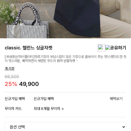
classic. 헬린느 싱글자켓
[국내생산/하이퀄리티]하프기장의 부담스럽지 않은 기장으로 클래식이 주는 멋!스탠다드한 핏
이 멋스러운, 쾌적하면서 세련된 무드의 썸머 반팔자켓 -
개 리뷰
66,500
25%
49,900
신규가입 혜택
신규가입 혜택
혜택보기
무이자 카드
최대 6개월 무이자