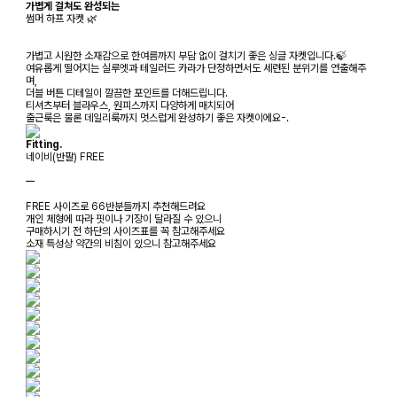
가볍게 걸쳐도 완성되는
썸머 하프 자켓 🌿
가볍고 시원한 소재감으로 한여름까지 부담 없이 걸치기 좋은 싱글 자켓입니다.🍃
여유롭게 떨어지는 실루엣과 테일러드 카라가 단정하면서도 세련된 분위기를 연출해주
며,
더블 버튼 디테일이 깔끔한 포인트를 더해드립니다.
티셔츠부터 블라우스, 원피스까지 다양하게 매치되어
출근룩은 물론 데일리룩까지 멋스럽게 완성하기 좋은 자켓이에요-.
Fitting.
네이비(반팔) FREE
ㅡ
FREE 사이즈로 66반분들까지 추천해드려요
개인 체형에 따라 핏이나 기장이 달라질 수 있으니
구매하시기 전 하단의 사이즈표를 꼭 참고해주세요
소재 특성상 약간의 비침이 있으니 참고해주세요