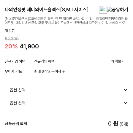
나의인생핏 세미와이드슬랙스[S,M,L사이즈]
[No.1썸머슬랙스]고급스러움은 물론, 한 번 입으면 빠져나갈 수 없는 데일리팬츠!멋스러운 와
이드핏, 데일리 & 캐주얼 모두 굿매치 와이드슬랙스 -!편안해서 자꾸만 손이 갈 거예요 ~ ♡
개 리뷰
52,300
20%
41,900
신규가입 혜택
신규가입 혜택
혜택보기
무이자 카드
최대 6개월 무이자
0
원
상품금액 합계
(
0
개)