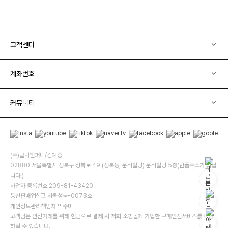
고객센터
계좌번호
커뮤니티
(주)클릭앤퍼니/김예중
02880 서울특별시 성북구 성북로 49 (성북동, 운석빌딩) 운석빌딩 5층(반품주소가 아닙
니다.)
사업자 등록번호 209-81-43420
통신판매업신고 서울성북-0073호
개인정보관리책임자 박수미
고객님은 안전거래를 위해 현금으로 결제 시 저희 소핑몰에 가입한 구매안전서비스를 이용
하실 수 있습니다.