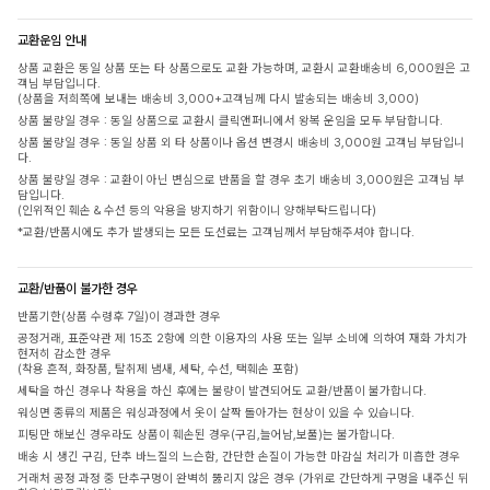
교환운임 안내
상품 교환은 동일 상품 또는 타 상품으로도 교환 가능하며, 교환시 교환배송비 6,000원은 고
객님 부담입니다.
(상품을 저희쪽에 보내는 배송비 3,000+고객님께 다시 발송되는 배송비 3,000)
상품 불량일 경우 : 동일 상품으로 교환시 클릭앤퍼니에서 왕복 운임을 모두 부담합니다.
상품 불량일 경우 : 동일 상품 외 타 상품이나 옵션 변경시 배송비 3,000원 고객님 부담입니
다.
상품 불량일 경우 : 교환이 아닌 변심으로 반품을 할 경우 초기 배송비 3,000원은 고객님 부
담입니다.
(인위적인 훼손 & 수선 등의 악용을 방지하기 위함이니 양해부탁드립니다)
*교환/반품시에도 추가 발생되는 모든 도선료는 고객님께서 부담해주셔야 합니다.
교환/반품이 불가한 경우
반품기한(상품 수령후 7일)이 경과한 경우
공정거래, 표준약관 제 15조 2항에 의한 이용자의 사용 또는 일부 소비에 의하여 재화 가치가
현저히 감소한 경우
(착용 흔적, 화장품, 탈취제 냄새, 세탁, 수선, 택훼손 포함)
세탁을 하신 경우나 착용을 하신 후에는 불량이 발견되어도 교환/반품이 불가합니다.
워싱면 종류의 제품은 워싱과정에서 옷이 살짝 돌아가는 현상이 있을 수 있습니다.
피팅만 해보신 경우라도 상품이 훼손된 경우(구김,늘어남,보풀)는 불가합니다.
배송 시 생긴 구김, 단추 바느질의 느슨함, 간단한 손질이 가능한 마감실 처리가 미흡한 경우
거래처 공정 과정 중 단추구멍이 완벽히 뚫리지 않은 경우 (가위로 간단하게 구멍을 내주신 뒤