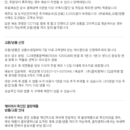
단, 주문량이 폭주하는 경우 배송이 지연될 수 있으니 양해바랍니다.
무료배송은 순수 결제금액 6만원 이상 구매시(할인 및 적립금 제외한 금액) 적용됩니다.
제주도 및 도서산간지역은 추가배송비(도선료) 3,000원이 부과됩니다. (무료배송,교환/반품
시에도 도선료는 고객님 부담)
모든 배송 과정은 CCTV로 촬영 후 출고 진행되고 있어 상품을 고의적으로 훼손하시는 경우
확인이 가능하며 교환/반품 처리 절대 불가합니다.
교환/반품 신청
교환/반품은 상품수령일부터 7일 이내 고객센터 또는 게시판으로 신청해주셔야 합니다.
회수 접수 방법 : CJ대한통운택배(1588-1255)ARS 연결 후 1번 ▷ 1번 ▷ 받으신 운송장 번
호 등록 ▷ 착불로 선택 ▷ 회수접수 완료
회수 접수 후 대한통운 담당 기사가 주말 제외 1-2일 이내에 회수지로 방문합니다.
배송비 입금계좌 : 국민은행 512637-01-001048 / 예금주 : (주)클릭앤퍼니 (입금자명 옆
에 휴대폰 뒷번호 4자리 기재 요청)
대량 구매 후 반품 시 반품 수거 비용이 1만원 이상 추가 부과될 수 있습니다. (30만원 이상 주
문건/상품 개수 70% 이상 반품 시)
상습적인 대량 반품 시 구매에 제한이 있을 수 있습니다.
해외에서 확인된 불량제품
반품/교환 안내
국내에서 배송 받은 상품을 개인적으로 해외에 전달하신 후 불량제품으로 확인되었을 경우,
해당 제품이 클릭앤퍼니로 도착된 후에 교환/반품 처리가 가능하며, 클릭앤퍼니에서는 국내택
배비에 한해서 운송비를 부담 합니다