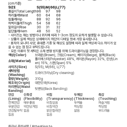
(cm기준)
SIZE
S(55)
M(66)
L(77)
총길이
Total Length
96
97
98
허리둘레
Waist
60
64
68
힙둘레
Hip
88
92
96
허벅지둘레
Thigh
54
58
62
밑위길이
Rise
30
31
32
밑단둘레
Hem
48
50
52
- 사이즈는 재는 방법이나 위치에 따라 1~3cm 정도의 오차가 발생할 수 있습니다.
- 상품의 실제 색상은 상세페이지 하단의 디테일 컷과 가장 유사합니다.
- 용자의 모니터 사양, 휴대폰 기종 및 해상도 설정에 따라 실제 색상과 다소 차이가 있
을 수 있는 점 참고 부탁드립니다.
- 모든 의류의 첫 세탁은 소재 변형 방지를 위해 드라이클리닝을 권장합니다.
색상(Color)
브라운(Brown), 크림(Cream), 베이지(Beige), 블랙(Black)
폴리에스터(Polyester) 48%, 레이온(Rayon) 32%, 린넨(Lin
소재(Material)
en) 15%, 스판(Span) 5%
사이즈(Size)
S(55), M(66), L(77)
세탁방법
드라이크리닝(Dry cleaning)
(Washing)
중량(Weight)
310g
제조국(Origin)
대한민국(Korea)
허리밴딩(Waist
뒷밴딩(Back Banding)
Banding)
안감
신축성
비침
두께감
촉감
(Lining)
(Flexibility)
(Transparency)
(Thickness)
(Touching)
전체안감
매우좋음
비침있음
두꺼움
까슬거림
부분안감
약간당겨짐
비침약간
적당함
적당함
안감탈부착
없음
밝은칼라만
얇음
부드러움
없음
없음
취급시 주의사항 / Attention to