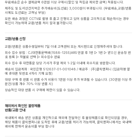
무료배송은 순수 결제금액 6만원 이상 구매시(할인 및 적립금 제외한 금액) 적용됩니다.
제주도 및 도서산간지역은 추가배송비(도선료) 3,000원이 부과됩니다. (무료배송,교환/반품
시에도 도선료는 고객님 부담)
모든 배송 과정은 CCTV로 촬영 후 출고 진행되고 있어 상품을 고의적으로 훼손하시는 경우
확인이 가능하며 교환/반품 처리 절대 불가합니다.
교환/반품 신청
교환/반품은 상품수령일부터 7일 이내 고객센터 또는 게시판으로 신청해주셔야 합니다.
회수 접수 방법 : CJ대한통운택배(1588-1255)ARS 연결 후 1번 ▷ 1번 ▷ 받으신 운송장 번
호 등록 ▷ 착불로 선택 ▷ 회수접수 완료
회수 접수 후 대한통운 담당 기사가 주말 제외 1-2일 이내에 회수지로 방문합니다.
배송비 입금계좌 : 국민은행 512637-01-001048 / 예금주 : (주)클릭앤퍼니 (입금자명 옆
에 휴대폰 뒷번호 4자리 기재 요청)
대량 구매 후 반품 시 반품 수거 비용이 1만원 이상 추가 부과될 수 있습니다. (30만원 이상 주
문건/상품 개수 70% 이상 반품 시)
상습적인 대량 반품 시 구매에 제한이 있을 수 있습니다.
해외에서 확인된 불량제품
반품/교환 안내
국내에서 배송 받은 상품을 개인적으로 해외에 전달하신 후 불량제품으로 확인되었을 경우,
해당 제품이 클릭앤퍼니로 도착된 후에 교환/반품 처리가 가능하며, 클릭앤퍼니에서는 국내택
배비에 한해서 운송비를 부담 합니다