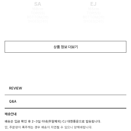
SA
EJ
168cm
165cm
TOP(55)
TOP(55)
BOTTOM(26)
BOTTOM(26)
SHOES(240)
SHOES(240)
상품 정보 더보기
REVIEW
Q&A
배송안내
배송은 입금 확인 후 2~3일 이내(주말제외) CJ 대한통운으로 발송됩니다.
단, 주문량이 폭주하는 경우 배송이 지연될 수 있으니 양해바랍니다.