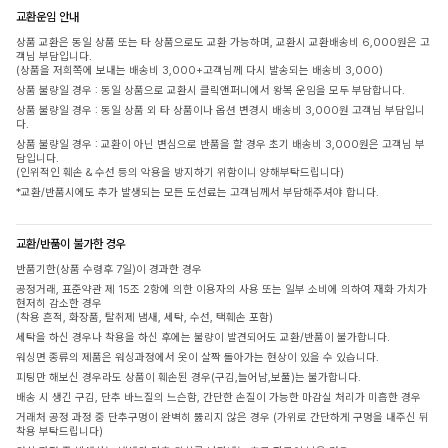
교환운임 안내
상품 교환은 동일 상품 또는 타 상품으로도 교환 가능하며, 교환시 교환배송비 6,000원은 고
객님 부담입니다.
(상품을 저희쪽에 보내는 배송비 3,000+고객님께 다시 발송되는 배송비 3,000)
상품 불량일 경우 : 동일 상품으로 교환시 클릭앤퍼니에서 왕복 운임을 모두 부담합니다.
상품 불량일 경우 : 동일 상품 외 타 상품이나 옵션 변경시 배송비 3,000원 고객님 부담입니
다.
상품 불량일 경우 : 교환이 아닌 변심으로 반품을 할 경우 초기 배송비 3,000원은 고객님 부
담입니다.
(인위적인 훼손 & 수선 등의 악용을 방지하기 위함이니 양해부탁드립니다)
*교환/반품시에도 추가 발생되는 모든 도선료는 고객님께서 부담해주셔야 합니다.
교환/반품이 불가한 경우
반품기한(상품 수령후 7일)이 경과한 경우
공정거래, 표준약관 제 15조 2항에 의한 이용자의 사용 또는 일부 소비에 의하여 재화 가치가
현저히 감소한 경우
(착용 흔적, 화장품, 탈취제 냄새, 세탁, 수선, 택훼손 포함)
세탁을 하신 경우나 착용을 하신 후에는 불량이 발견되어도 교환/반품이 불가합니다.
워싱면 종류의 제품은 워싱과정에서 옷이 살짝 돌아가는 현상이 있을 수 있습니다.
피팅만 해보신 경우라도 상품이 훼손된 경우(구김,늘어남,보풀)는 불가합니다.
배송 시 생긴 구김, 단추 바느질의 느슨함, 간단한 손질이 가능한 마감실 처리가 미흡한 경우
거래처 공정 과정 중 단추구멍이 완벽히 뚫리지 않은 경우 (가위로 간단하게 구멍을 내주신 뒤
착용 부탁드립니다)