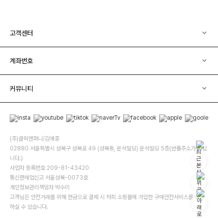
고객센터
계좌번호
커뮤니티
(주)클릭앤퍼니/김예중
02880 서울특별시 성북구 성북로 49 (성북동, 운석빌딩) 운석빌딩 5층(반품주소가 아닙
니다.)
사업자 등록번호 209-81-43420
통신판매업신고 서울성북-0073호
개인정보관리책임자 박수미
고객님은 안전거래를 위해 현금으로 결제 시 저희 소핑몰에 가입한 구매안전서비스를 이용
하실 수 있습니다.