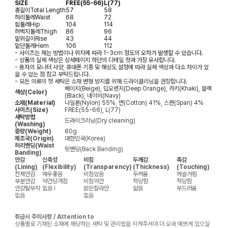
SIZE
FREE(55-66)
L(77)
총길이
Total Length
57
58
허리둘레
Waist
68
72
힙둘레
Hip
104
114
허벅지둘레
Thigh
86
96
밑위길이
Rise
43
44
밑단둘레
Hem
106
112
- 사이즈는 재는 방법이나 위치에 따라 1~3cm 정도의 오차가 발생할 수 있습니다.
- 상품의 실제 색상은 상세페이지 하단의 디테일 컷과 가장 유사합니다.
- 용자의 모니터 사양, 휴대폰 기종 및 해상도 설정에 따라 실제 색상과 다소 차이가 있
을 수 있는 점 참고 부탁드립니다.
- 모든 의류의 첫 세탁은 소재 변형 방지를 위해 드라이클리닝을 권장합니다.
베이지(Beige), 딥오렌지(Deep Orange), 카키(Khaki), 블랙
색상(Color)
(Black), 네이비(Navy)
소재(Material)
나일론(Nylon) 55%, 면(Cotton) 41%, 스판(Span) 4%
사이즈(Size)
FREE(55-66), L(77)
세탁방법
드라이크리닝(Dry cleaning)
(Washing)
중량(Weight)
80g
제조국(Origin)
대한민국(Korea)
허리밴딩(Waist
뒷밴딩(Back Banding)
Banding)
안감
신축성
비침
두께감
촉감
(Lining)
(Flexibility)
(Transparency)
(Thickness)
(Touching)
전체안감
매우좋음
비침있음
두꺼움
까슬거림
부분안감
약간당겨짐
비침약간
적당함
적당함
안감탈부착
없음
I
밝은칼라만
얇음
부드러움
없음
없음
취급시 주의사항 / Attention to
상품별로 기재된 소재에 해당하는 세탁 및 관리법을 지켜주셔야 더 오래 예쁘게 입으실