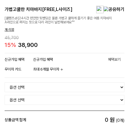
가볍고쿨한 치마바지[FREE,L사이즈]
[쿨팬츠🧊]24시간 편안한 뒷밴딩은 물론 가볍고 쿨하게 즐기기 좋은 여름 치마바지
A라인으로 퍼지는 핏으로 다리 라인이 날씬해보여요^^
개 리뷰
45,700
15%
38,900
신규가입 혜택
신규가입 혜택
혜택보기
무이자 카드
최대 6개월 무이자
0
원
상품금액 합계
(
0
개)