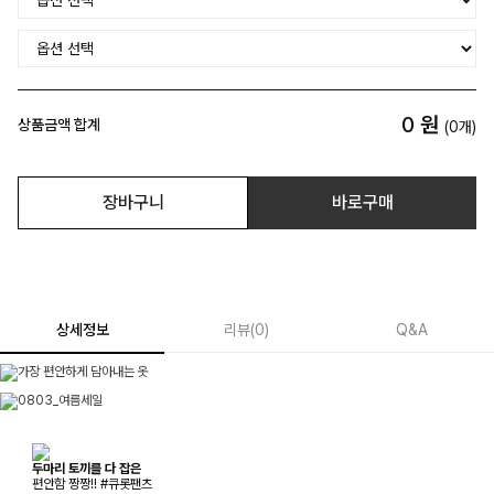
0
원
상품금액 합계
(
0
개)
장바구니
바로구매
상세정보
리뷰
(
0
)
Q&A
두마리 토끼를 다 잡은
편안함 짱짱!! #큐롯팬츠