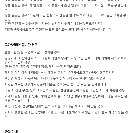
상품 불량일 경우 : 동일 상품 외 타 상품이나 옵션 변경시 배송비 3,000원 고객님 부담입니
다.
상품 불량일 경우 : 교환이 아닌 변심으로 반품을 할 경우 초기 배송비 3,000원은 고객님 부
담입니다.
(인위적인 훼손 & 수선 등의 악용을 방지하기 위함이니 양해부탁드립니다)
*교환/반품시에도 추가 발생되는 모든 도선료는 고객님께서 부담해주셔야 합니다.
교환/반품이 불가한 경우
반품기한(상품 수령후 7일)이 경과한 경우
공정거래, 표준약관 제 15조 2항에 의한 이용자의 사용 또는 일부 소비에 의하여 재화 가치가
현저히 감소한 경우
(착용 흔적, 화장품, 탈취제 냄새, 세탁, 수선, 택훼손 포함)
세탁을 하신 경우나 착용을 하신 후에는 불량이 발견되어도 교환/반품이 불가합니다.
워싱면 종류의 제품은 워싱과정에서 옷이 살짝 돌아가는 현상이 있을 수 있습니다.
피팅만 해보신 경우라도 상품이 훼손된 경우(구김,늘어남,보풀)는 불가합니다.
배송 시 생긴 구김, 단추 바느질의 느슨함, 간단한 손질이 가능한 마감실 처리가 미흡한 경우
거래처 공정 과정 중 단추구멍이 완벽히 뚫리지 않은 경우 (가위로 간단하게 구멍을 내주신 뒤
착용 부탁드립니다)
워싱 과정 중 발생하는 냄새와 단추 위치를 나타내는 초크 자국이 남은 경우
지퍼의 뻣뻣한 움직임, 신발이나 가방 및 소품 마감 처리에서 생긴 소량의 본드 자국이 있는 경
우
환불 안내