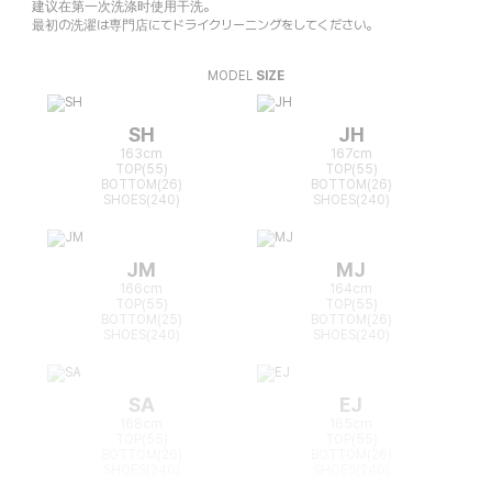
建议在第一次洗涤时使用干洗。
最初の洗濯は専門店にてドライクリーニングをしてください。
MODEL
SIZE
SH
JH
163cm
167cm
TOP(55)
TOP(55)
BOTTOM(26)
BOTTOM(26)
SHOES(240)
SHOES(240)
JM
MJ
166cm
164cm
TOP(55)
TOP(55)
BOTTOM(25)
BOTTOM(26)
SHOES(240)
SHOES(240)
SA
EJ
168cm
165cm
TOP(55)
TOP(55)
BOTTOM(26)
BOTTOM(26)
SHOES(240)
SHOES(240)