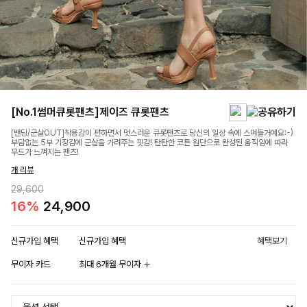
[No.1썸머큐롯팬츠]제이즈 큐롯팬츠
[밴딩/군살OUT]착용감이 편하면서 멋스러운 큐롯팬츠로 당신의 일상 속에 스며들거예요:-)
부담없는 5부 기장감에 군살을 가려주는 핏감! 탄탄한 코튼 원단으로 완성된 움직임에 따라
무드가 느껴지는 팬츠!
개 리뷰
29,600
16%
24,900
신규가입 혜택
신규가입 혜택
혜택보기
무이자 카드
최대 6개월 무이자