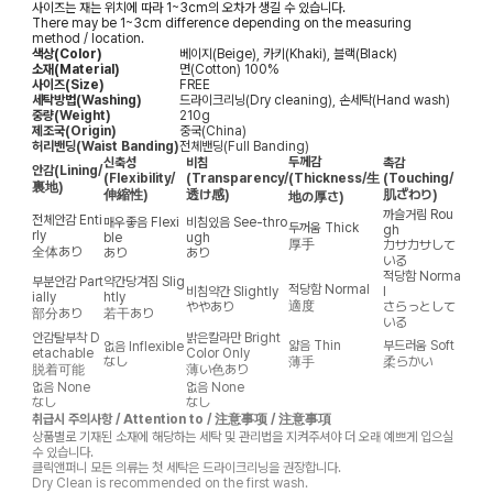
사이즈는 재는 위치에 따라 1~3cm의 오차가 생길 수 있습니다.
There may be 1~3cm difference depending on the measuring
method / location.
색상(Color)
베이지(Beige), 카키(Khaki), 블랙(Black)
소재(Material)
면(Cotton) 100%
사이즈(Size)
FREE
세탁방법(Washing)
드라이크리닝(Dry cleaning), 손세탁(Hand wash)
중량(Weight)
210g
제조국(Origin)
중국(China)
허리밴딩(Waist Banding)
전체밴딩(Full Banding)
두께감
신축성
비침
촉감
안감
(Lining/
(Flexibility/
(Transparency/
(Thickness/生
(Touching/
裏地)
伸縮性)
透け感)
肌ざわり)
地の厚さ)
까슬거림
Rou
전체안감
Enti
매우좋음
Flexi
비침있음
See-thro
두꺼움
Thick
gh
rly
ble
ugh
厚手
カサカサして
全体あり
あり
あり
いる
적당함
Norma
부분안감
Part
약간당겨짐
Slig
적당함
Normal
비침약간
Slightly
l
ially
htly
適度
ややあり
さらっとして
部分あり
若干あり
いる
안감탈부착
D
밝은칼라만
Bright
얇음
Thin
부드러움
Soft
없음
Inflexible
etachable
Color Only
なし
薄手
柔らかい
脱着可能
薄い色あり
없음
None
없음
None
なし
なし
취급시 주의사항 / Attention to / 注意事项 / 注意事項
상품별로 기재된 소재에 해당하는 세탁 및 관리법을 지켜주셔야 더 오래 예쁘게 입으실
수 있습니다.
클릭앤퍼니 모든 의류는 첫 세탁은 드라이크리닝을 권장합니다.
Dry Clean is recommended on the first wash.