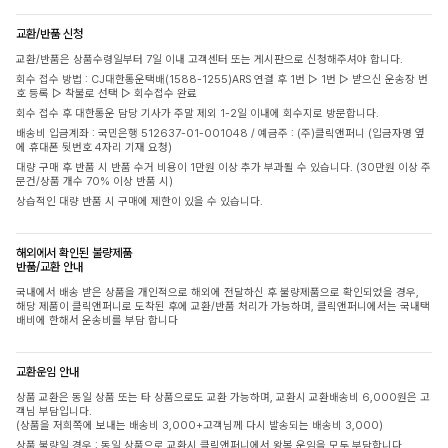
교환/반품 신청
교환/반품은 상품수령일부터 7일 이내 고객센터 또는 게시판으로 신청해주셔야 합니다.
회수 접수 방법 : CJ대한통운택배(1588-1255)ARS 연결 후 1번 ▷ 1번 ▷ 받으신 운송장 번
호 등록 ▷ 착불로 선택 ▷ 회수접수 완료
회수 접수 후 대한통운 담당 기사가 주말 제외 1-2일 이내에 회수지로 방문합니다.
배송비 입금계좌 : 국민은행 512637-01-001048 / 예금주 : (주)클릭앤퍼니 (입금자명 옆
에 휴대폰 뒷번호 4자리 기재 요청)
대량 구매 후 반품 시 반품 수거 비용이 1만원 이상 추가 부과될 수 있습니다. (30만원 이상 주
문건/상품 개수 70% 이상 반품 시)
상습적인 대량 반품 시 구매에 제한이 있을 수 있습니다.
해외에서 확인된 불량제품
반품/교환 안내
국내에서 배송 받은 상품을 개인적으로 해외에 전달하신 후 불량제품으로 확인되었을 경우,
해당 제품이 클릭앤퍼니로 도착된 후에 교환/반품 처리가 가능하며, 클릭앤퍼니에서는 국내택
배비에 한해서 운송비를 부담 합니다
교환운임 안내
상품 교환은 동일 상품 또는 타 상품으로도 교환 가능하며, 교환시 교환배송비 6,000원은 고
객님 부담입니다.
(상품을 저희쪽에 보내는 배송비 3,000+고객님께 다시 발송되는 배송비 3,000)
상품 불량일 경우 : 동일 상품으로 교환시 클릭앤퍼니에서 왕복 운임을 모두 부담합니다.