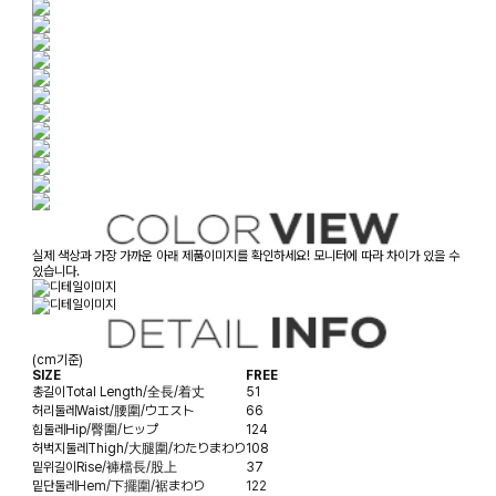
실제 색상과 가장 가까운 아래 제품이미지를 확인하세요! 모니터에 따라 차이가 있을 수
있습니다.
(cm기준)
SIZE
FREE
총길이
Total Length/全長/着丈
51
허리둘레
Waist/腰圍/ウエスト
66
힙둘레
Hip/臀圍/ヒップ
124
허벅지둘레
Thigh/大腿圍/わたりまわり
108
밑위길이
Rise/褲檔長/股上
37
밑단둘레
Hem/下擺圍/裾まわり
122