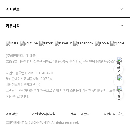
계좌번호
커뮤니티
(주)클릭앤퍼니/김예중
02880 서울특별시 성북구 성북로 49 (성북동, 운석빌딩) 운석빌딩 5층(반품주소가 아닙
니다.)
사업자 등록번호 209-81-43420
통신판매업신고 서울성북-0073호
개인정보관리책임자 박수미
고객님은 안전거래를 위해 현금으로 결제 시 저희 소핑몰에 가입한 구매안전서비스를 이용
하실 수 있습니다.
이용약관
개인정보처리방침
제휴/도매문의
사업자정보확인
COPYRIGHT (c)CLICKNFUNNY. All rights reserved.