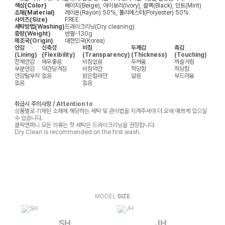
색상(Color)
베이지(Beige), 아이보리(Ivory), 블랙(Black), 민트(Mint)
소재(Material)
레이온(Rayon) 50%, 폴리에스터(Polyester) 50%
사이즈(Size)
FREE
세탁방법(Washing)
드라이크리닝(Dry cleaning)
중량(Weight)
반팔-130g
제조국(Origin)
대한민국(Korea)
안감
신축성
비침
두께감
촉감
(Lining)
(Flexibility)
(Transparency)
(Thickness)
(Touching)
전체안감
매우좋음
비침있음
두꺼움
까슬거림
부분안감
약간당겨짐
비침약간
적당함
적당함
안감탈부착
없음
밝은칼라만
얇음
부드러움
없음
없음
취급시 주의사항 / Attention to
상품별로 기재된 소재에 해당하는 세탁 및 관리법을 지켜주셔야 더 오래 예쁘게 입으실
수 있습니다.
클릭앤퍼니 모든 의류는 첫 세탁은 드라이크리닝을 권장합니다.
Dry Clean is recommended on the first wash.
MODEL
SIZE
SH
JH