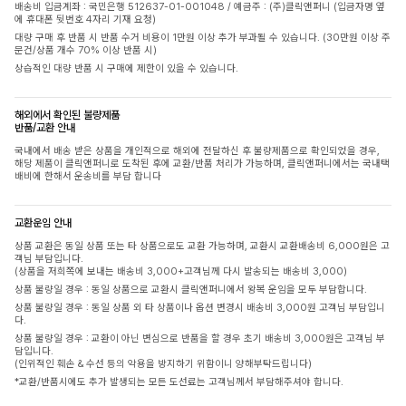
배송비 입금계좌 : 국민은행 512637-01-001048 / 예금주 : (주)클릭앤퍼니 (입금자명 옆
에 휴대폰 뒷번호 4자리 기재 요청)
대량 구매 후 반품 시 반품 수거 비용이 1만원 이상 추가 부과될 수 있습니다. (30만원 이상 주
문건/상품 개수 70% 이상 반품 시)
상습적인 대량 반품 시 구매에 제한이 있을 수 있습니다.
해외에서 확인된 불량제품
반품/교환 안내
국내에서 배송 받은 상품을 개인적으로 해외에 전달하신 후 불량제품으로 확인되었을 경우,
해당 제품이 클릭앤퍼니로 도착된 후에 교환/반품 처리가 가능하며, 클릭앤퍼니에서는 국내택
배비에 한해서 운송비를 부담 합니다
교환운임 안내
상품 교환은 동일 상품 또는 타 상품으로도 교환 가능하며, 교환시 교환배송비 6,000원은 고
객님 부담입니다.
(상품을 저희쪽에 보내는 배송비 3,000+고객님께 다시 발송되는 배송비 3,000)
상품 불량일 경우 : 동일 상품으로 교환시 클릭앤퍼니에서 왕복 운임을 모두 부담합니다.
상품 불량일 경우 : 동일 상품 외 타 상품이나 옵션 변경시 배송비 3,000원 고객님 부담입니
다.
상품 불량일 경우 : 교환이 아닌 변심으로 반품을 할 경우 초기 배송비 3,000원은 고객님 부
담입니다.
(인위적인 훼손 & 수선 등의 악용을 방지하기 위함이니 양해부탁드립니다)
*교환/반품시에도 추가 발생되는 모든 도선료는 고객님께서 부담해주셔야 합니다.