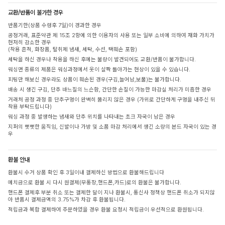
교환/반품이 불가한 경우
반품기한(상품 수령후 7일)이 경과한 경우
공정거래, 표준약관 제 15조 2항에 의한 이용자의 사용 또는 일부 소비에 의하여 재화 가치가
현저히 감소한 경우
(착용 흔적, 화장품, 탈취제 냄새, 세탁, 수선, 택훼손 포함)
세탁을 하신 경우나 착용을 하신 후에는 불량이 발견되어도 교환/반품이 불가합니다.
워싱면 종류의 제품은 워싱과정에서 옷이 살짝 돌아가는 현상이 있을 수 있습니다.
피팅만 해보신 경우라도 상품이 훼손된 경우(구김,늘어남,보풀)는 불가합니다.
배송 시 생긴 구김, 단추 바느질의 느슨함, 간단한 손질이 가능한 마감실 처리가 미흡한 경우
거래처 공정 과정 중 단추구멍이 완벽히 뚫리지 않은 경우 (가위로 간단하게 구멍을 내주신 뒤
착용 부탁드립니다)
워싱 과정 중 발생하는 냄새와 단추 위치를 나타내는 초크 자국이 남은 경우
지퍼의 뻣뻣한 움직임, 신발이나 가방 및 소품 마감 처리에서 생긴 소량의 본드 자국이 있는 경
우
환불 안내
환불시 수거 상품 확인 후 3일이내 결제하신 방법으로 환불해드립니다
예치금으로 환불 시 다시 원결제(무통장,핸드폰,카드)로의 환불은 불가합니다.
핸드폰 결제후 부분 취소 또는 결제한 달이 지나 환불시, 통신사 정책상 핸드폰 취소가 되지않
아 반품시 결제금액의 3.75%가 차감 후 환불됩니다.
적립금과 복합 결제하여 주문하였을 경우 환불 요청시 적립금이 우선적으로 환원됩니다.