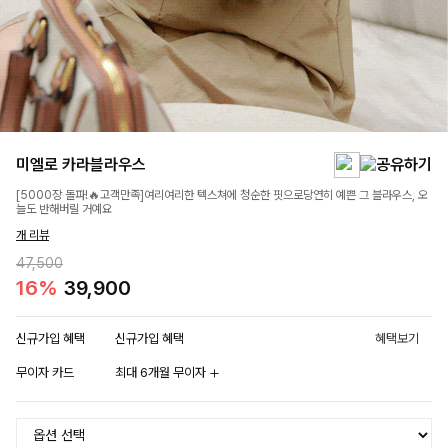
미엘로 카라블라우스
[5000장 돌파!🔥고객만족]여리여리한 텍스쳐에 청순한 핏으로당연히 예쁜 그 블라우스, 오
늘도 반해버릴 거예요
개 리뷰
47,500
16%
39,900
신규가입 혜택
신규가입 혜택
혜택보기
무이자 카드
최대 6개월 무이자