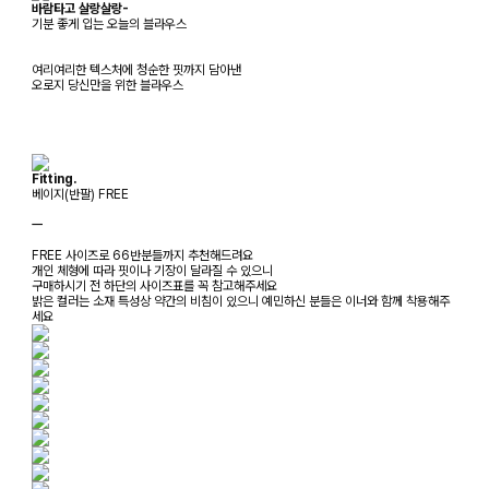
바람타고 살랑살랑-
기분 좋게 입는 오늘의 블라우스
여리여리한 텍스처에 청순한 핏까지 담아낸
오로지 당신만을 위한 블라우스
Fitting.
베이지(반팔) FREE
ㅡ
FREE 사이즈로 66반분들까지 추천해드려요
개인 체형에 따라 핏이나 기장이 달라질 수 있으니
구매하시기 전 하단의 사이즈표를 꼭 참고해주세요
밝은 컬러는 소재 특성상 약간의 비침이 있으니 예민하신 분들은 이너와 함께 착용해주
세요