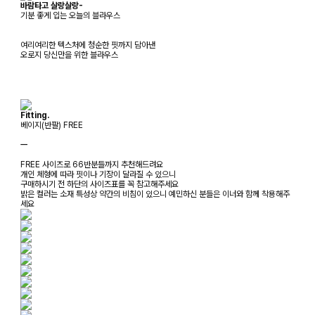
바람타고 살랑살랑-
기분 좋게 입는 오늘의 블라우스
여리여리한 텍스처에 청순한 핏까지 담아낸
오로지 당신만을 위한 블라우스
Fitting.
베이지(반팔) FREE
ㅡ
FREE 사이즈로 66반분들까지 추천해드려요
개인 체형에 따라 핏이나 기장이 달라질 수 있으니
구매하시기 전 하단의 사이즈표를 꼭 참고해주세요
밝은 컬러는 소재 특성상 약간의 비침이 있으니 예민하신 분들은 이너와 함께 착용해주
세요