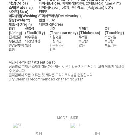
색상(Color)
베이지(Beige), 아이보리(Ivory), 블랙(Black), 민트(Mint)
소재(Material)
레이온(Rayon) 50%, 폴리에스터(Polyester) 50%
사이즈(Size)
FREE
세탁방법(Washing)
드라이크리닝(Dry cleaning)
중량(Weight)
반팔-130g
제조국(Origin)
대한민국(Korea)
안감
신축성
비침
두께감
촉감
(Lining)
(Flexibility)
(Transparency)
(Thickness)
(Touching)
전체안감
매우좋음
비침있음
두꺼움
까슬거림
부분안감
약간당겨짐
비침약간
적당함
적당함
안감탈부착
없음
밝은칼라만
얇음
부드러움
없음
없음
취급시 주의사항 / Attention to
상품별로 기재된 소재에 해당하는 세탁 및 관리법을 지켜주셔야 더 오래 예쁘게 입으실
수 있습니다.
클릭앤퍼니 모든 의류는 첫 세탁은 드라이크리닝을 권장합니다.
Dry Clean is recommended on the first wash.
MODEL
SIZE
SH
JH