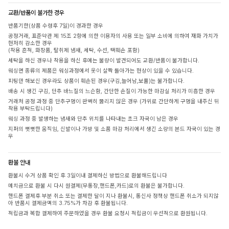
교환/반품이 불가한 경우
반품기한(상품 수령후 7일)이 경과한 경우
공정거래, 표준약관 제 15조 2항에 의한 이용자의 사용 또는 일부 소비에 의하여 재화 가치가
현저히 감소한 경우
(착용 흔적, 화장품, 탈취제 냄새, 세탁, 수선, 택훼손 포함)
세탁을 하신 경우나 착용을 하신 후에는 불량이 발견되어도 교환/반품이 불가합니다.
워싱면 종류의 제품은 워싱과정에서 옷이 살짝 돌아가는 현상이 있을 수 있습니다.
피팅만 해보신 경우라도 상품이 훼손된 경우(구김,늘어남,보풀)는 불가합니다.
배송 시 생긴 구김, 단추 바느질의 느슨함, 간단한 손질이 가능한 마감실 처리가 미흡한 경우
거래처 공정 과정 중 단추구멍이 완벽히 뚫리지 않은 경우 (가위로 간단하게 구멍을 내주신 뒤
착용 부탁드립니다)
워싱 과정 중 발생하는 냄새와 단추 위치를 나타내는 초크 자국이 남은 경우
지퍼의 뻣뻣한 움직임, 신발이나 가방 및 소품 마감 처리에서 생긴 소량의 본드 자국이 있는 경
우
환불 안내
환불시 수거 상품 확인 후 3일이내 결제하신 방법으로 환불해드립니다
예치금으로 환불 시 다시 원결제(무통장,핸드폰,카드)로의 환불은 불가합니다.
핸드폰 결제후 부분 취소 또는 결제한 달이 지나 환불시, 통신사 정책상 핸드폰 취소가 되지않
아 반품시 결제금액의 3.75%가 차감 후 환불됩니다.
적립금과 복합 결제하여 주문하였을 경우 환불 요청시 적립금이 우선적으로 환원됩니다.