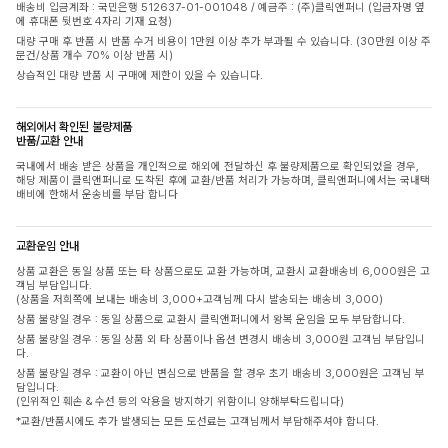
배송비 입금계좌 : 국민은행 512637-01-001048 / 예금주 : (주)클릭앤퍼니 (입금자명 옆
에 휴대폰 뒷번호 4자리 기재 요청)
대량 구매 후 반품 시 반품 수거 비용이 1만원 이상 추가 부과될 수 있습니다. (30만원 이상 주
문건/상품 개수 70% 이상 반품 시)
상습적인 대량 반품 시 구매에 제한이 있을 수 있습니다.
해외에서 확인된 불량제품
반품/교환 안내
국내에서 배송 받은 상품을 개인적으로 해외에 전달하신 후 불량제품으로 확인되었을 경우,
해당 제품이 클릭앤퍼니로 도착된 후에 교환/반품 처리가 가능하며, 클릭앤퍼니에서는 국내택
배비에 한해서 운송비를 부담 합니다
교환운임 안내
상품 교환은 동일 상품 또는 타 상품으로도 교환 가능하며, 교환시 교환배송비 6,000원은 고
객님 부담입니다.
(상품을 저희쪽에 보내는 배송비 3,000+고객님께 다시 발송되는 배송비 3,000)
상품 불량일 경우 : 동일 상품으로 교환시 클릭앤퍼니에서 왕복 운임을 모두 부담합니다.
상품 불량일 경우 : 동일 상품 외 타 상품이나 옵션 변경시 배송비 3,000원 고객님 부담입니
다.
상품 불량일 경우 : 교환이 아닌 변심으로 반품을 할 경우 초기 배송비 3,000원은 고객님 부
담입니다.
(인위적인 훼손 & 수선 등의 악용을 방지하기 위함이니 양해부탁드립니다)
*교환/반품시에도 추가 발생되는 모든 도선료는 고객님께서 부담해주셔야 합니다.