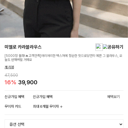
미엘로 카라블라우스
[5000장 돌파!🔥고객만족]여리여리한 텍스쳐에 청순한 핏으로당연히 예쁜 그 블라우스, 오
늘도 반해버릴 거예요
개 리뷰
47,500
16%
39,900
신규가입 혜택
신규가입 혜택
혜택보기
무이자 카드
최대 6개월 무이자