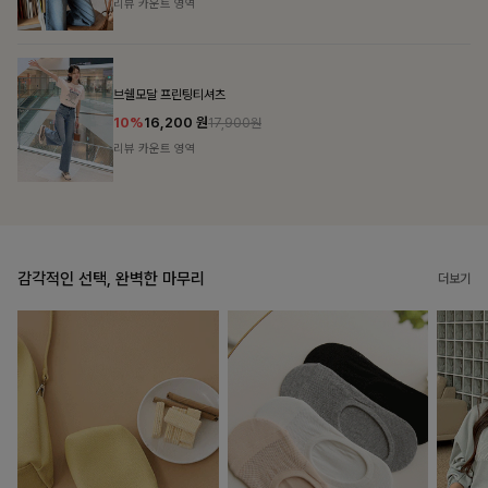
리뷰 카운트 영역
캣시어서커 버튼카라원피스+벨트SET
16%
79,900
원
95,100원
리뷰 카운트 영역
감각적인 선택, 완벽한 마무리
더보기