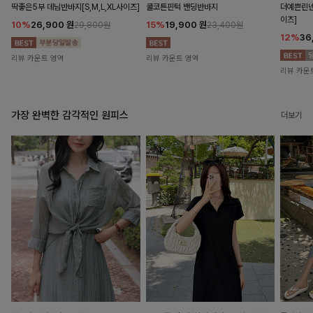
딱좋은5부 데님반바지[S,M,L,XL사이즈]
쿨코튼핀턱 밴딩반바지
더예쁜린넨
이즈]
10%
26,900
원
15%
19,900
원
29,800원
23,400원
12%
36
리뷰 카운트 영역
리뷰 카운트 영역
리뷰 카운
가장 완벽한 감각적인 원피스
더보기