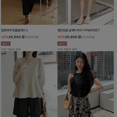
릴픈배색 링클블라우스
헨틴링클 날개티셔츠+치마바지SET
12%
29,900
원
12%
29,900
원
33,900원
33,900원
리뷰 카운트 영역
리뷰 카운트 영역