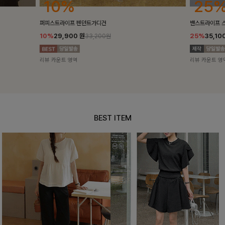
25%
10%
밴스트라이프 스트링원피스
[5천장돌파/C
25%
35,100
원
10%
34,90
46,800원
리뷰 카운트 영역
리뷰 카운트 영
BEST ITEM