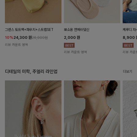
뽀소옹 면메쉬덧신
그렌스 토트백+파우치+스트랩SET
케루디 자
2,000
원
10%
24,300
원
8,900
26,900원
리뷰 카운트 영역
리뷰 카운트 영역
리뷰 카운
디테일의 미학, 주얼리 라인업
더보기