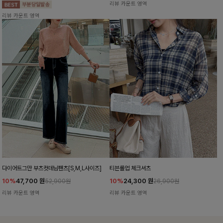
리뷰 카운트 영역
리뷰 카운트 영역
다이어트그만 부츠컷데님팬츠[S,M,L사이즈]
티븐롤업 체크셔츠
10%
47,700
원
10%
24,300
원
52,900원
26,900원
리뷰 카운트 영역
리뷰 카운트 영역