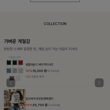
COLLECTION
가장 쉬운 코디
특별한 날부터 일상까지 함께하는 룩
쥬빌스트링 포켓원피스
17%
48,900
원
58,900원
리뷰 카운트 영역
블룬티 나시원피스+셔츠SET
15%
31,900
원
37,500원