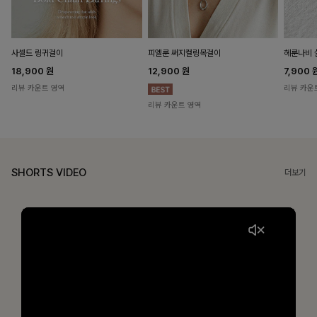
헤룬나비 
사셀드 링귀걸이
피엘룬 써지컬링목걸이
7,900
18,900
원
12,900
원
리뷰 카운
리뷰 카운트 영역
리뷰 카운트 영역
SHORTS VIDEO
더보기