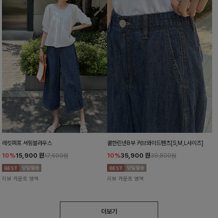
레킷퍼프 셔링블라우스
쿨한린넨8부 커브와이드팬츠[S,M,L사이즈]
10%
15,900
원
10%
35,900
원
17,600원
39,800원
리뷰 카운트 영역
리뷰 카운트 영역
더보기