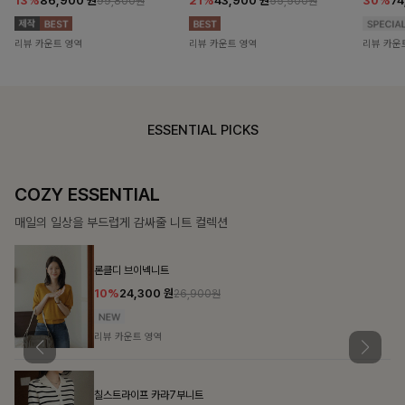
13%
86,900
원
21%
43,900
원
30%
7
99,800원
55,500원
리뷰 카운트 영역
리뷰 카운트 영역
리뷰 카운
ESSENTIAL PICKS
COZY ESSENTIAL
매일의 일상을 부드럽게 감싸줄 니트 컬렉션
론클디 브이넥니트
10%
24,300
원
26,900원
리뷰 카운트 영역
칠스트라이프 카라7부니트