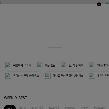
0
03
33
여름특가~45%
오늘 출발
단, 하루 혜택
NEW IT
우아한 실루엣 블라우스
하나로 완성된 코디 #원피스
데일리 #
WEEKLY BEST
NEW
BLOUSE
PANTS
DRESS
KNIT
T-SHIRT
ALL