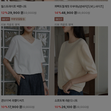
월스트라이프 버튼니트
퍼펙트절개핏 6부데님반바지[S,M,L사이즈]
12%
29,900
원
14%
48,900
원
33,900원
56,800원
리뷰 카운트 영역
리뷰 카운트 영역
콘브이넥 라벨티셔츠
소프트해 라운드니트
10%
17,900
원
10%
26,100
원
19,800원
28,900원