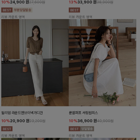
10%
24,900
원
13%
33,900
원
27,600원
38,900원
리뷰 카운트 영역
리뷰 카운트 영역
윌리덤 라운드앤브이넥가디건
룬셀퍼프 셔링원피스
10%
20,900
원
10%
36,900
원
23,200원
40,900원
리뷰 카운트 영역
리뷰 카운트 영역