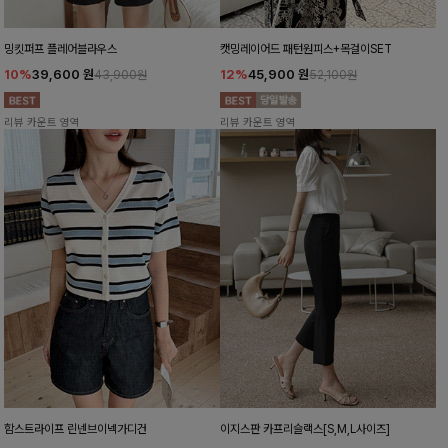
밍킷퍼프 플레어블라우스
캣밍레이어드 패턴원피스+목걸이SET
10%
39,600
원
12%
45,900
원
43,900원
52,100원
리뷰 카운트 영역
리뷰 카운트 영역
함스트라이프 린넨브이넥가디건
이지스판 카프리슬랙스[S,M,L사이즈]