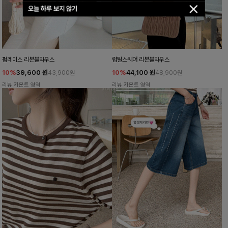
오늘 하루 보지 않기
펌레이스 리본블라우스
럽틸스퀘어 리본블라우스
10%
39,600
원
10%
44,100
원
43,900원
48,900원
리뷰 카운트 영역
리뷰 카운트 영역