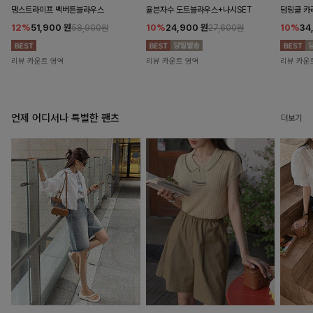
댕스트라이프 백버튼블라우스
율븐자수 도트블라우스+나시SET
덤링클 카
12%
51,900
원
10%
24,900
원
10%
34
58,900원
27,600원
리뷰 카운트 영역
리뷰 카운트 영역
리뷰 카운
언제 어디서나 특별한 팬츠
더보기