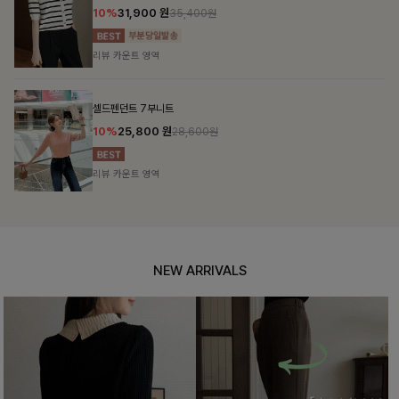
10%
31,900
원
35,400원
리뷰 카운트 영역
셀드펜던트 7부니트
10%
25,800
원
28,600원
리뷰 카운트 영역
NEW ARRIVALS