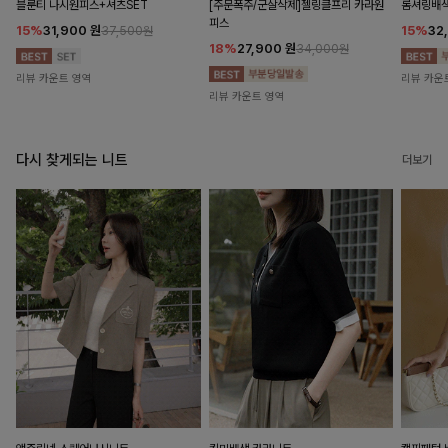
블룬티 나시원피스+셔츠SET
[주문폭주/군살삭제]젤링클프리 카라원
롬셔링배
피스
15%
31,900
원
15%
32
37,500원
18%
27,900
원
34,000원
리뷰 카운트 영역
리뷰 카운
리뷰 카운트 영역
다시 찾게되는 니트
더보기