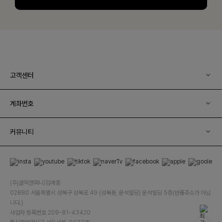
고객센터
계좌번호
커뮤니티
(주)클릭앤퍼니/김예중
02880 서울특별시 성북구 성북로 49 (성북동, 운석빌딩) 운석빌딩 5층(반품주소가 아닙
니다.)
사업자 등록번호 209-81-43420