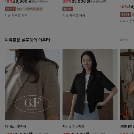
18%
29,900
원
28%
35,900
원
36,400원
49,800원
10%
34
리뷰 카운트 영역
리뷰 카운트 영역
리뷰 카운
여유로운 실루엣의 아우터
더보기
래나드 더블자켓
자빈닛 싱글자켓
캣민더블 