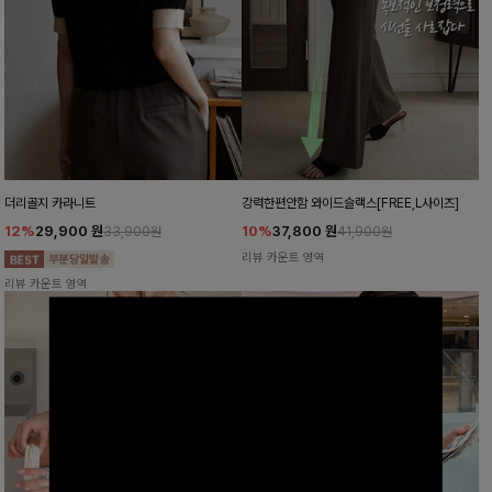
더리골지 카라니트
강력한편안함 와이드슬랙스[FREE,L사이즈]
12%
29,900
원
10%
37,800
원
33,900원
41,900원
리뷰 카운트 영역
리뷰 카운트 영역