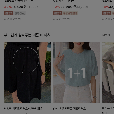
앤즌린넨 스퀘어나시니트
킹밋배색 카라니트
캘핀패턴 
30%
15,400
원
10%
29,900
원
18%
32
21,900원
33,200원
리뷰 카운트 영역
리뷰 카운트 영역
리뷰 카운
부드럽게 감싸주는 여름 티셔츠
더보기
테킷미 레터링티셔츠+반바지SET
(1+1)앤튼펜던트 퍼프티셔츠
밍디아 
SET