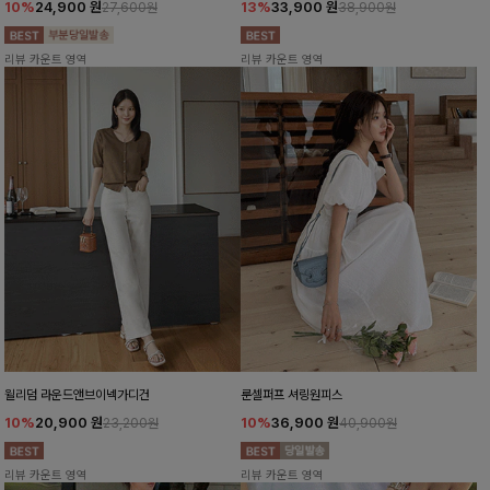
10%
24,900
원
13%
33,900
원
27,600원
38,900원
리뷰 카운트 영역
리뷰 카운트 영역
윌리덤 라운드앤브이넥가디건
룬셀퍼프 셔링원피스
10%
20,900
원
10%
36,900
원
23,200원
40,900원
리뷰 카운트 영역
리뷰 카운트 영역