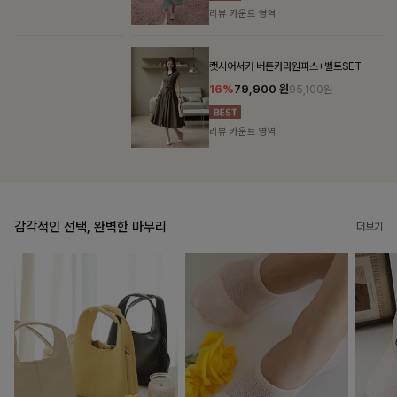
리뷰 카운트 영역
캣시어서커 버튼카라원피스+벨트SET
16%
79,900
원
95,100원
리뷰 카운트 영역
감각적인 선택, 완벽한 마무리
더보기