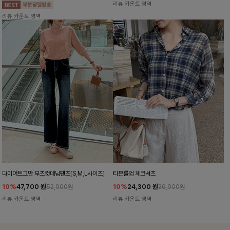
리뷰 카운트 영역
리뷰 카운트 영역
다이어트그만 부츠컷데님팬츠[S,M,L사이즈]
티븐롤업 체크셔츠
10%
47,700
원
10%
24,300
원
52,900원
26,900원
리뷰 카운트 영역
리뷰 카운트 영역