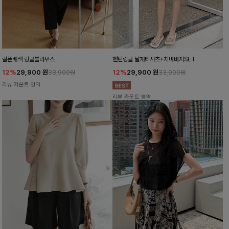
릴픈배색 링클블라우스
헨틴링클 날개티셔츠+치마바지SET
12%
29,900
원
12%
29,900
원
33,900원
33,900원
리뷰 카운트 영역
리뷰 카운트 영역