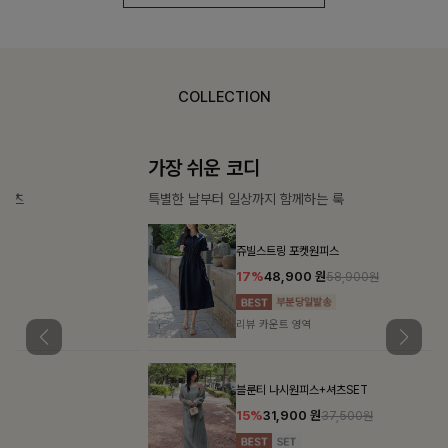
COLLECTION
가장 쉬운 코디
특별한 날부터 일상까지 함께하는 룩
쥬빌스트링 포켓원피스
17%
48,900
원
58,900원
리뷰 카운트 영역
블룬티 나시원피스+셔츠SET
15%
31,900
원
37,500원