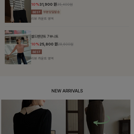
0%
31,900
원
12%
35,400원
뷰 카운트 영역
리뷰 카
드펜던트 7부니트
헨틴링
0%
25,800
원
12%
28,600원
뷰 카운트 영역
리뷰 카
NEW ARRIVALS