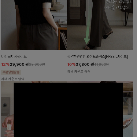
더리골지 카라니트
강력한편안함 와이드슬랙스[FREE,L사이즈]
12%
29,900
원
10%
37,800
원
33,900원
41,900원
리뷰 카운트 영역
리뷰 카운트 영역