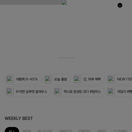
0
03
33
여름특가~45%
오늘 출발
단, 하루 혜택
NEW IT
우아한 실루엣 블라우스
하나로 완성된 코디 #원피스
데일리 #
WEEKLY BEST
NEW
BLOUSE
PANTS
DRESS
KNIT
T-SHIRT
ALL