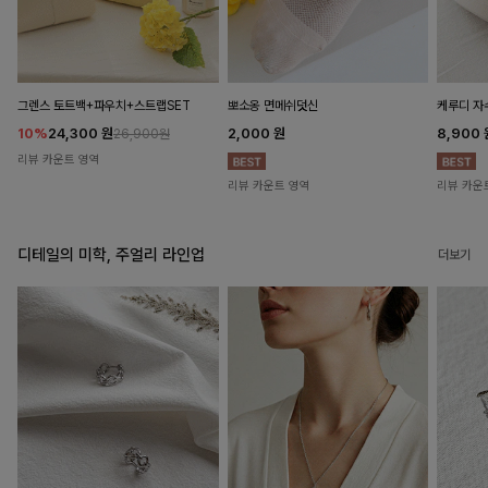
뽀소옹 면메쉬덧신
그렌스 토트백+파우치+스트랩SET
케루디 자
2,000
원
10%
24,300
원
8,900
26,900원
리뷰 카운트 영역
리뷰 카운트 영역
리뷰 카운
디테일의 미학, 주얼리 라인업
더보기