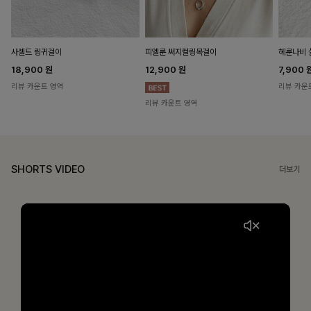
헤룬나비 
사셀드 링귀걸이
피엘룬 써지컬링목걸이
7,900
18,900
원
12,900
원
리뷰 카운
리뷰 카운트 영역
리뷰 카운트 영역
SHORTS VIDEO
더보기