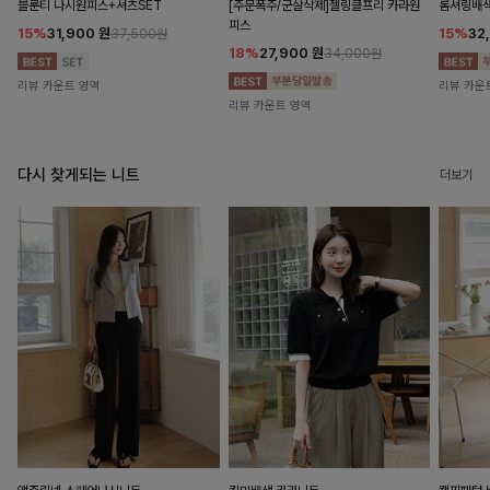
블룬티 나시원피스+셔츠SET
[주문폭주/군살삭제]젤링클프리 카라원
롬셔링배
피스
15%
31,900
원
15%
32
37,500원
18%
27,900
원
34,000원
리뷰 카운트 영역
리뷰 카운
리뷰 카운트 영역
다시 찾게되는 니트
더보기