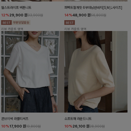
월스트라이프 버튼니트
퍼펙트절개핏 6부데님반바지[S,M,L사이즈]
12%
29,900
원
14%
48,900
원
33,900원
56,800원
리뷰 카운트 영역
리뷰 카운트 영역
콘브이넥 라벨티셔츠
소프트해 라운드니트
10%
17,900
원
10%
26,100
원
19,800원
28,900원