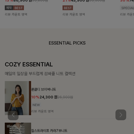
13%
86,900
원
21%
43,900
원
30%
7
99,800원
55,500원
리뷰 카운트 영역
리뷰 카운트 영역
리뷰 카운
ESSENTIAL PICKS
ENTIAL
DOUBLE THE
드럽게 감싸줄 니트 컬렉션
함께할 때 더욱 완벽한
클디 브이넥니트
필첸체
0%
24,300
원
14%
26,900원
뷰 카운트 영역
리뷰 카
스트라이프 카라7부니트
특스트