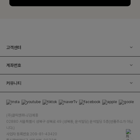
고객센터
계좌번호
커뮤니티
(주)클릭앤퍼니/김예중
02880 서울특별시 성북구 성북로 49 (성북동, 운석빌딩) 운석빌딩 5층(반품주소가 아닙
니다.)
사업자 등록번호 209-81-43420