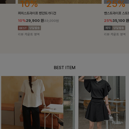
25%
10%
밴스트라이프 스트링원피스
[5천장돌파/C
25%
35,100
원
10%
34,90
46,800원
리뷰 카운트 영역
리뷰 카운트 영
BEST ITEM