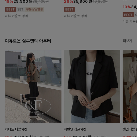
18%
29,900
원
28%
35,900
원
36,400원
49,800원
10%
34
리뷰 카운트 영역
리뷰 카운트 영역
리뷰 카운
여유로운 실루엣의 아우터
더보기
래나드 더블자켓
자빈닛 싱글자켓
캣민더블 