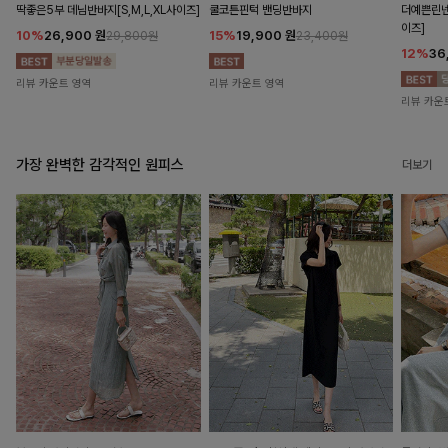
딱좋은5부 데님반바지[S,M,L,XL사이즈]
쿨코튼핀턱 밴딩반바지
더예쁜린넨
이즈]
10%
26,900
원
15%
19,900
원
29,800원
23,400원
12%
36
리뷰 카운트 영역
리뷰 카운트 영역
리뷰 카운
가장 완벽한 감각적인 원피스
더보기