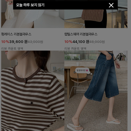
오늘 하루 보지 않기
펌레이스 리본블라우스
럽틸스퀘어 리본블라우스
10%
39,600
원
10%
44,100
원
43,900원
48,900원
리뷰 카운트 영역
리뷰 카운트 영역