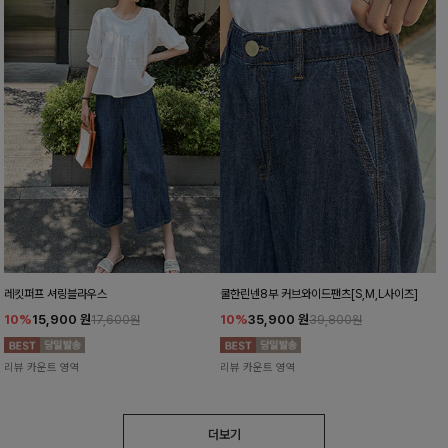
레킷퍼프 셔링블라우스
쿨한린넨8부 커브와이드팬츠[S,M,L사이즈]
10%
15,900
원
10%
35,900
원
17,600원
39,800원
리뷰 카운트 영역
리뷰 카운트 영역
더보기