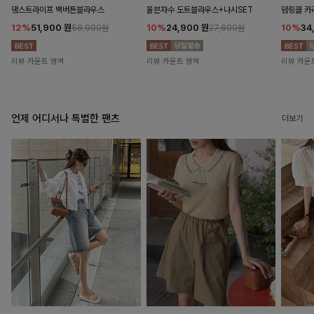
댕스트라이프 백버튼블라우스
율븐자수 도트블라우스+나시SET
덤링클 카
12%
51,900
원
10%
24,900
원
10%
34
58,900원
27,600원
리뷰 카운트 영역
리뷰 카운트 영역
리뷰 카운
언제 어디서나 특별한 팬츠
더보기