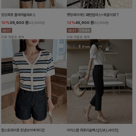
밍킷퍼프 플레어블라우스
캣밍레이어드 패턴원피스+목걸이SET
10%
39,600
원
12%
45,900
원
43,900원
52,100원
리뷰 카운트 영역
리뷰 카운트 영역
함스트라이프 린넨브이넥가디건
이지스판 카프리슬랙스[S,M,L사이즈]