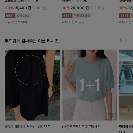
앤즌린넨 스퀘어나시니트
킹밋배색 카라니트
캘핀패턴 
30%
15,400
원
10%
29,900
원
18%
32
21,900원
33,200원
리뷰 카운트 영역
리뷰 카운트 영역
리뷰 카운
부드럽게 감싸주는 여름 티셔츠
더보기
테킷미 레터링티셔츠+반바지SET
(1+1)앤튼펜던트 퍼프티셔츠
밍디아 
SET