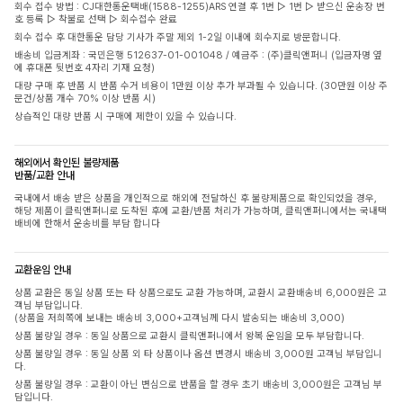
회수 접수 방법 : CJ대한통운택배(1588-1255)ARS 연결 후 1번 ▷ 1번 ▷ 받으신 운송장 번
호 등록 ▷ 착불로 선택 ▷ 회수접수 완료
회수 접수 후 대한통운 담당 기사가 주말 제외 1-2일 이내에 회수지로 방문합니다.
배송비 입금계좌 : 국민은행 512637-01-001048 / 예금주 : (주)클릭앤퍼니 (입금자명 옆
에 휴대폰 뒷번호 4자리 기재 요청)
대량 구매 후 반품 시 반품 수거 비용이 1만원 이상 추가 부과될 수 있습니다. (30만원 이상 주
문건/상품 개수 70% 이상 반품 시)
상습적인 대량 반품 시 구매에 제한이 있을 수 있습니다.
해외에서 확인된 불량제품
반품/교환 안내
국내에서 배송 받은 상품을 개인적으로 해외에 전달하신 후 불량제품으로 확인되었을 경우,
해당 제품이 클릭앤퍼니로 도착된 후에 교환/반품 처리가 가능하며, 클릭앤퍼니에서는 국내택
배비에 한해서 운송비를 부담 합니다
교환운임 안내
상품 교환은 동일 상품 또는 타 상품으로도 교환 가능하며, 교환시 교환배송비 6,000원은 고
객님 부담입니다.
(상품을 저희쪽에 보내는 배송비 3,000+고객님께 다시 발송되는 배송비 3,000)
상품 불량일 경우 : 동일 상품으로 교환시 클릭앤퍼니에서 왕복 운임을 모두 부담합니다.
상품 불량일 경우 : 동일 상품 외 타 상품이나 옵션 변경시 배송비 3,000원 고객님 부담입니
다.
상품 불량일 경우 : 교환이 아닌 변심으로 반품을 할 경우 초기 배송비 3,000원은 고객님 부
담입니다.