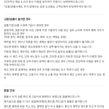
(인위적인 훼손 & 수선 등의 악용을 방지하기 위함이니 양해부탁드립니다)
*교환/반품시에도 추가 발생되는 모든 도선료는 고객님께서 부담해주셔야 합니다.
교환/반품이 불가한 경우
반품기한(상품 수령후 7일)이 경과한 경우
공정거래, 표준약관 제 15조 2항에 의한 이용자의 사용 또는 일부 소비에 의하여 재화 가치가
현저히 감소한 경우
(착용 흔적, 화장품, 탈취제 냄새, 세탁, 수선, 택훼손 포함)
세탁을 하신 경우나 착용을 하신 후에는 불량이 발견되어도 교환/반품이 불가합니다.
워싱면 종류의 제품은 워싱과정에서 옷이 살짝 돌아가는 현상이 있을 수 있습니다.
피팅만 해보신 경우라도 상품이 훼손된 경우(구김,늘어남,보풀)는 불가합니다.
배송 시 생긴 구김, 단추 바느질의 느슨함, 간단한 손질이 가능한 마감실 처리가 미흡한 경우
거래처 공정 과정 중 단추구멍이 완벽히 뚫리지 않은 경우 (가위로 간단하게 구멍을 내주신 뒤
착용 부탁드립니다)
워싱 과정 중 발생하는 냄새와 단추 위치를 나타내는 초크 자국이 남은 경우
지퍼의 뻣뻣한 움직임, 신발이나 가방 및 소품 마감 처리에서 생긴 소량의 본드 자국이 있는 경
우
환불 안내
환불시 수거 상품 확인 후 3일이내 결제하신 방법으로 환불해드립니다
예치금으로 환불 시 다시 원결제(무통장,핸드폰,카드)로의 환불은 불가합니다.
핸드폰 결제후 부분 취소 또는 결제한 달이 지나 환불시, 통신사 정책상 핸드폰 취소가 되지않