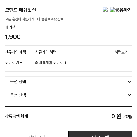
모던트 메쉬덧신
모든 순간이 시원하게- 더 쿨한 메쉬덧신♥
개 리뷰
1,900
신규가입 혜택
신규가입 혜택
혜택보기
무이자 카드
최대 6개월 무이자
0
원
상품금액 합계
(
0
개)