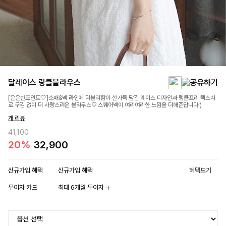
달레이스 링클블라우스
[은은한포인트🤍]소매&넥 라인에 러블리함이 한가득 담긴 레이스 디자인과 링클프리 텍스쳐
로 구김 없이 더 사랑스러운 블라우스♡ 스퀘어넥이 여리여리한 느낌을 더해준답니다:)
개 리뷰
41,100
20%
32,900
신규가입 혜택
신규가입 혜택
혜택보기
무이자 카드
최대 6개월 무이자