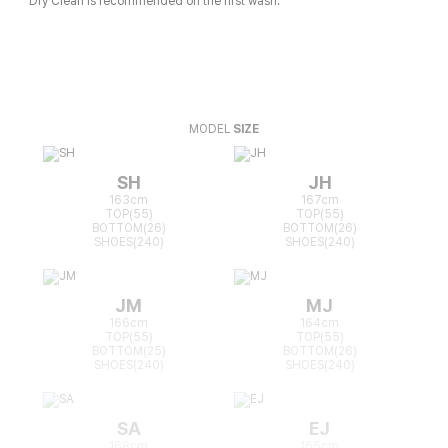
Dry Clean is recommended on the first wash.
MODEL
SIZE
SH
JH
163cm
167cm
TOP(55)
TOP(55)
BOTTOM(26)
BOTTOM(26)
SHOES(240)
SHOES(240)
JM
MJ
166cm
164cm
TOP(55)
TOP(55)
BOTTOM(25)
BOTTOM(26)
SHOES(240)
SHOES(240)
SA
EJ
168cm
165cm