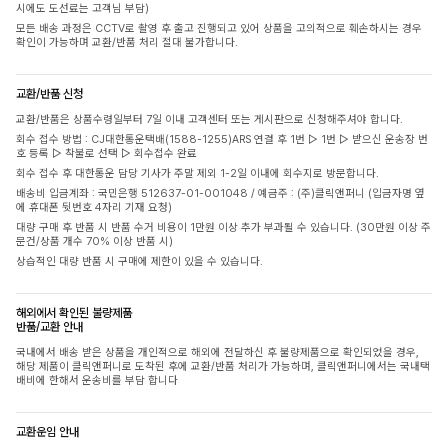
시에도 도선료는 고객님 부담)
모든 배송 과정은 CCTV로 촬영 후 출고 진행되고 있어 상품을 고의적으로 훼손하시는 경우
확인이 가능하며 교환/반품 처리 절대 불가합니다.
교환/반품 신청
교환/반품은 상품수령일부터 7일 이내 고객센터 또는 게시판으로 신청해주셔야 합니다.
회수 접수 방법 : CJ대한통운택배(1588-1255)ARS 연결 후 1번 ▷ 1번 ▷ 받으신 운송장 번
호 등록 ▷ 착불로 선택 ▷ 회수접수 완료
회수 접수 후 대한통운 담당 기사가 주말 제외 1-2일 이내에 회수지로 방문합니다.
배송비 입금계좌 : 국민은행 512637-01-001048 / 예금주 : (주)클릭앤퍼니 (입금자명 옆
에 휴대폰 뒷번호 4자리 기재 요청)
대량 구매 후 반품 시 반품 수거 비용이 1만원 이상 추가 부과될 수 있습니다. (30만원 이상 주
문건/상품 개수 70% 이상 반품 시)
상습적인 대량 반품 시 구매에 제한이 있을 수 있습니다.
해외에서 확인된 불량제품
반품/교환 안내
국내에서 배송 받은 상품을 개인적으로 해외에 전달하신 후 불량제품으로 확인되었을 경우,
해당 제품이 클릭앤퍼니로 도착된 후에 교환/반품 처리가 가능하며, 클릭앤퍼니에서는 국내택
배비에 한해서 운송비를 부담 합니다
교환운임 안내