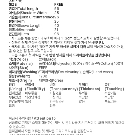
(cm기준)
SIZE
FREE
총길이
Total length
56
어깨넓이
Shoulder Width
35
가슴둘레
Bust Circumference
96
팔둘레
Arm
25
팔길이
Sleeve Length
40
암홀너비
Armhole
21
밑단둘레
Hem
96
- 사이즈는 재는 방법이나 위치에 따라 1~3cm 정도의 오차가 발생할 수 있습니다.
- 상품의 실제 색상은 상세페이지 하단의 디테일 컷과 가장 유사합니다.
- 용자의 모니터 사양, 휴대폰 기종 및 해상도 설정에 따라 실제 색상과 다소 차이가 있
을 수 있는 점 참고 부탁드립니다.
- 모든 의류의 첫 세탁은 소재 변형 방지를 위해 드라이클리닝을 권장합니다.
색상(Color)
블랙(Black)
소재(Material)
폴리에스터(Polyester) 100% / 레이스-면(Cotton) 100%
사이즈(Size)
FREE
세탁방법(Washing)
드라이크리닝(Dry cleaning), 손세탁(Hand wash)
중량(Weight)
120g
제조국(Origin)
대한민국(Korea)
안감
신축성
비침
두께감
촉감
(Lining)
(Flexibility)
(Transparency)
(Thickness)
(Touching)
전체안감
매우좋음
비침있음
두꺼움
까슬거림
부분안감
약간당겨짐
비침약간
적당함
적당함
안감탈부착
없음
밝은칼라만
얇음
부드러움
없음
없음
취급시 주의사항 / Attention to
상품별로 기재된 소재에 해당하는 세탁 및 관리법을 지켜주셔야 더 오래 예쁘게 입으실
수 있습니다.
클릭앤퍼니 모든 의류는 첫 세탁은 드라이크리닝을 권장합니다.