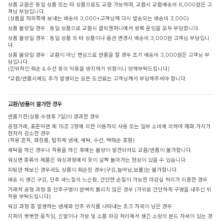
상품 교환은 동일 상품 또는 타 상품으로도 교환 가능하며, 교환시 교환배송비 6,000원은 고
객님 부담입니다.
(상품을 저희쪽에 보내는 배송비 3,000+고객님께 다시 발송되는 배송비 3,000)
상품 불량일 경우 : 동일 상품으로 교환시 클릭앤퍼니에서 왕복 운임을 모두 부담합니다.
상품 불량일 경우 : 동일 상품 외 타 상품이나 옵션 변경시 배송비 3,000원 고객님 부담입니
다.
상품 불량일 경우 : 교환이 아닌 변심으로 반품을 할 경우 초기 배송비 3,000원은 고객님 부
담입니다.
(인위적인 훼손 & 수선 등의 악용을 방지하기 위함이니 양해부탁드립니다)
*교환/반품시에도 추가 발생되는 모든 도선료는 고객님께서 부담해주셔야 합니다.
교환/반품이 불가한 경우
반품기한(상품 수령후 7일)이 경과한 경우
공정거래, 표준약관 제 15조 2항에 의한 이용자의 사용 또는 일부 소비에 의하여 재화 가치가
현저히 감소한 경우
(착용 흔적, 화장품, 탈취제 냄새, 세탁, 수선, 택훼손 포함)
세탁을 하신 경우나 착용을 하신 후에는 불량이 발견되어도 교환/반품이 불가합니다.
워싱면 종류의 제품은 워싱과정에서 옷이 살짝 돌아가는 현상이 있을 수 있습니다.
피팅만 해보신 경우라도 상품이 훼손된 경우(구김,늘어남,보풀)는 불가합니다.
배송 시 생긴 구김, 단추 바느질의 느슨함, 간단한 손질이 가능한 마감실 처리가 미흡한 경우
거래처 공정 과정 중 단추구멍이 완벽히 뚫리지 않은 경우 (가위로 간단하게 구멍을 내주신 뒤
착용 부탁드립니다)
워싱 과정 중 발생하는 냄새와 단추 위치를 나타내는 초크 자국이 남은 경우
지퍼의 뻣뻣한 움직임, 신발이나 가방 및 소품 마감 처리에서 생긴 소량의 본드 자국이 있는 경