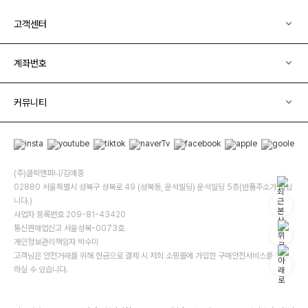
고객센터
계좌번호
커뮤니티
(주)클릭앤퍼니/김예중
02880 서울특별시 성북구 성북로 49 (성북동, 운석빌딩) 운석빌딩 5층(반품주소가 아닙
니다.)
사업자 등록번호 209-81-43420
통신판매업신고 서울성북-0073호
개인정보관리책임자 박수미
고객님은 안전거래를 위해 현금으로 결제 시 저희 소핑몰에 가입한 구매안전서비스를 이용
하실 수 있습니다.