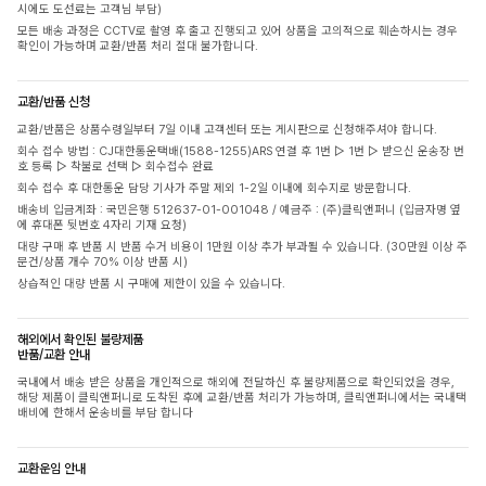
시에도 도선료는 고객님 부담)
모든 배송 과정은 CCTV로 촬영 후 출고 진행되고 있어 상품을 고의적으로 훼손하시는 경우
확인이 가능하며 교환/반품 처리 절대 불가합니다.
교환/반품 신청
교환/반품은 상품수령일부터 7일 이내 고객센터 또는 게시판으로 신청해주셔야 합니다.
회수 접수 방법 : CJ대한통운택배(1588-1255)ARS 연결 후 1번 ▷ 1번 ▷ 받으신 운송장 번
호 등록 ▷ 착불로 선택 ▷ 회수접수 완료
회수 접수 후 대한통운 담당 기사가 주말 제외 1-2일 이내에 회수지로 방문합니다.
배송비 입금계좌 : 국민은행 512637-01-001048 / 예금주 : (주)클릭앤퍼니 (입금자명 옆
에 휴대폰 뒷번호 4자리 기재 요청)
대량 구매 후 반품 시 반품 수거 비용이 1만원 이상 추가 부과될 수 있습니다. (30만원 이상 주
문건/상품 개수 70% 이상 반품 시)
상습적인 대량 반품 시 구매에 제한이 있을 수 있습니다.
해외에서 확인된 불량제품
반품/교환 안내
국내에서 배송 받은 상품을 개인적으로 해외에 전달하신 후 불량제품으로 확인되었을 경우,
해당 제품이 클릭앤퍼니로 도착된 후에 교환/반품 처리가 가능하며, 클릭앤퍼니에서는 국내택
배비에 한해서 운송비를 부담 합니다
교환운임 안내