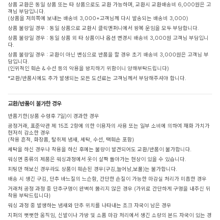
상품 교환은 동일 상품 또는 타 상품으로도 교환 가능하며, 교환시 교환배송비 6,000원은 고
객님 부담입니다.
(상품을 저희쪽에 보내는 배송비 3,000+고객님께 다시 발송되는 배송비 3,000)
상품 불량일 경우 : 동일 상품으로 교환시 클릭앤퍼니에서 왕복 운임을 모두 부담합니다.
상품 불량일 경우 : 동일 상품 외 타 상품이나 옵션 변경시 배송비 3,000원 고객님 부담입니
다.
상품 불량일 경우 : 교환이 아닌 변심으로 반품을 할 경우 초기 배송비 3,000원은 고객님 부
담입니다.
(인위적인 훼손 & 수선 등의 악용을 방지하기 위함이니 양해부탁드립니다)
*교환/반품시에도 추가 발생되는 모든 도선료는 고객님께서 부담해주셔야 합니다.
교환/반품이 불가한 경우
반품기한(상품 수령후 7일)이 경과한 경우
공정거래, 표준약관 제 15조 2항에 의한 이용자의 사용 또는 일부 소비에 의하여 재화 가치가
현저히 감소한 경우
(착용 흔적, 화장품, 탈취제 냄새, 세탁, 수선, 택훼손 포함)
세탁을 하신 경우나 착용을 하신 후에는 불량이 발견되어도 교환/반품이 불가합니다.
워싱면 종류의 제품은 워싱과정에서 옷이 살짝 돌아가는 현상이 있을 수 있습니다.
피팅만 해보신 경우라도 상품이 훼손된 경우(구김,늘어남,보풀)는 불가합니다.
배송 시 생긴 구김, 단추 바느질의 느슨함, 간단한 손질이 가능한 마감실 처리가 미흡한 경우
거래처 공정 과정 중 단추구멍이 완벽히 뚫리지 않은 경우 (가위로 간단하게 구멍을 내주신 뒤
착용 부탁드립니다)
워싱 과정 중 발생하는 냄새와 단추 위치를 나타내는 초크 자국이 남은 경우
지퍼의 뻣뻣한 움직임, 신발이나 가방 및 소품 마감 처리에서 생긴 소량의 본드 자국이 있는 경