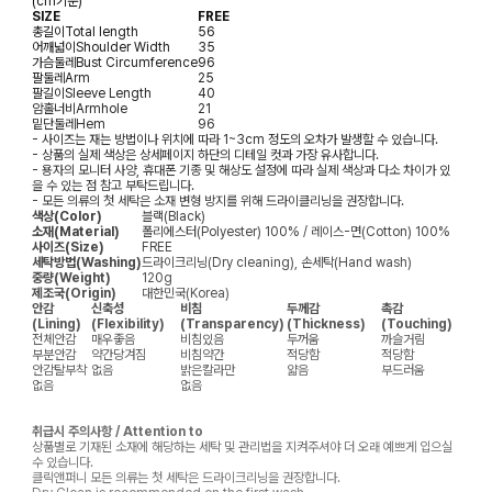
(cm기준)
SIZE
FREE
총길이
Total length
56
어깨넓이
Shoulder Width
35
가슴둘레
Bust Circumference
96
팔둘레
Arm
25
팔길이
Sleeve Length
40
암홀너비
Armhole
21
밑단둘레
Hem
96
- 사이즈는 재는 방법이나 위치에 따라 1~3cm 정도의 오차가 발생할 수 있습니다.
- 상품의 실제 색상은 상세페이지 하단의 디테일 컷과 가장 유사합니다.
- 용자의 모니터 사양, 휴대폰 기종 및 해상도 설정에 따라 실제 색상과 다소 차이가 있
을 수 있는 점 참고 부탁드립니다.
- 모든 의류의 첫 세탁은 소재 변형 방지를 위해 드라이클리닝을 권장합니다.
색상(Color)
블랙(Black)
소재(Material)
폴리에스터(Polyester) 100% / 레이스-면(Cotton) 100%
사이즈(Size)
FREE
세탁방법(Washing)
드라이크리닝(Dry cleaning), 손세탁(Hand wash)
중량(Weight)
120g
제조국(Origin)
대한민국(Korea)
안감
신축성
비침
두께감
촉감
(Lining)
(Flexibility)
(Transparency)
(Thickness)
(Touching)
전체안감
매우좋음
비침있음
두꺼움
까슬거림
부분안감
약간당겨짐
비침약간
적당함
적당함
안감탈부착
없음
밝은칼라만
얇음
부드러움
없음
없음
취급시 주의사항 / Attention to
상품별로 기재된 소재에 해당하는 세탁 및 관리법을 지켜주셔야 더 오래 예쁘게 입으실
수 있습니다.
클릭앤퍼니 모든 의류는 첫 세탁은 드라이크리닝을 권장합니다.