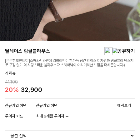
달레이스 링클블라우스
[은은한포인트🤍]소매&넥 라인에 러블리함이 한가득 담긴 레이스 디자인과 링클프리 텍스쳐
로 구김 없이 더 사랑스러운 블라우스♡ 스퀘어넥이 여리여리한 느낌을 더해준답니다:)
개 리뷰
41,100
20%
32,900
신규가입 혜택
신규가입 혜택
혜택보기
무이자 카드
최대 6개월 무이자