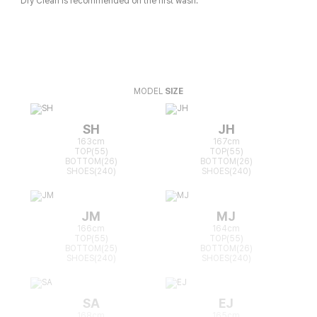
Dry Clean is recommended on the first wash.
MODEL
SIZE
SH
JH
163cm
167cm
TOP(55)
TOP(55)
BOTTOM(26)
BOTTOM(26)
SHOES(240)
SHOES(240)
JM
MJ
166cm
164cm
TOP(55)
TOP(55)
BOTTOM(25)
BOTTOM(26)
SHOES(240)
SHOES(240)
SA
EJ
168cm
165cm