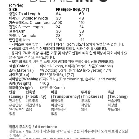
(cm기준)
SIZE
FREE(55-66)
L(77)
총길이
Total Length
64
69
어깨넓이
Shoulder Width
38
48
가슴둘레
Bust Circumference
100
110
팔길이
Sleeve Length
24
24
팔둘레
Arm
36
38
암홀너비
Armhole
23
24
밑단둘레
Hem
100
112
- 사이즈는 재는 방법이나 위치에 따라 1~3cm 정도의 오차가 발생할 수 있습니다.
- 상품의 실제 색상은 상세페이지 하단의 디테일 컷과 가장 유사합니다.
- 용자의 모니터 사양, 휴대폰 기종 및 해상도 설정에 따라 실제 색상과 다소 차이가 있
을 수 있는 점 참고 부탁드립니다.
- 모든 의류의 첫 세탁은 소재 변형 방지를 위해 드라이클리닝을 권장합니다.
색상(Color)
아이보리(Ivory), 베이지(Beige), 챠콜(Charcoal)
소재(Material)
면(Cotton) 53%, 폴리에스터(Polyester) 47%
사이즈(Size)
FREE(55-66), L(77)
세탁방법(Washing)
드라이크리닝(Dry cleaning), 손세탁(Hand wash)
중량(Weight)
140g
제조국(Origin)
대한민국(Korea)
안감
신축성
비침
두께감
촉감
(Lining)
(Flexibility)
(Transparency)
(Thickness)
(Touching)
전체안감
매우좋음
비침있음
두꺼움
까슬거림
부분안감
약간당겨짐
비침약간
적당함
적당함
안감탈부착
없음
밝은칼라만
얇음
부드러움
없음
없음
취급시 주의사항 / Attention to
상품별로 기재된 소재에 해당하는 세탁 및 관리법을 지켜주셔야 더 오래 예쁘게 입으실
수 있습니다.