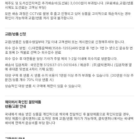
제주도 및 도서산간지역은 추가배송비(도선료) 3,000원이 부과됩니다. (무료배송,교환/반품
시에도 도선료는 고객님 부담)
모든 배송 과정은 CCTV로 촬영 후 출고 진행되고 있어 상품을 고의적으로 훼손하시는 경우
확인이 가능하며 교환/반품 처리 절대 불가합니다.
교환/반품 신청
교환/반품은 상품수령일부터 7일 이내 고객센터 또는 게시판으로 신청해주셔야 합니다.
회수 접수 방법 : CJ대한통운택배(1588-1255)ARS 연결 후 1번 ▷ 1번 ▷ 받으신 운송장 번
호 등록 ▷ 착불로 선택 ▷ 회수접수 완료
회수 접수 후 대한통운 담당 기사가 주말 제외 1-2일 이내에 회수지로 방문합니다.
배송비 입금계좌 : 국민은행 512637-01-001048 / 예금주 : (주)클릭앤퍼니 (입금자명 옆
에 휴대폰 뒷번호 4자리 기재 요청)
대량 구매 후 반품 시 반품 수거 비용이 1만원 이상 추가 부과될 수 있습니다. (30만원 이상 주
문건/상품 개수 70% 이상 반품 시)
상습적인 대량 반품 시 구매에 제한이 있을 수 있습니다.
해외에서 확인된 불량제품
반품/교환 안내
국내에서 배송 받은 상품을 개인적으로 해외에 전달하신 후 불량제품으로 확인되었을 경우,
해당 제품이 클릭앤퍼니로 도착된 후에 교환/반품 처리가 가능하며, 클릭앤퍼니에서는 국내택
배비에 한해서 운송비를 부담 합니다
교환운임 안내