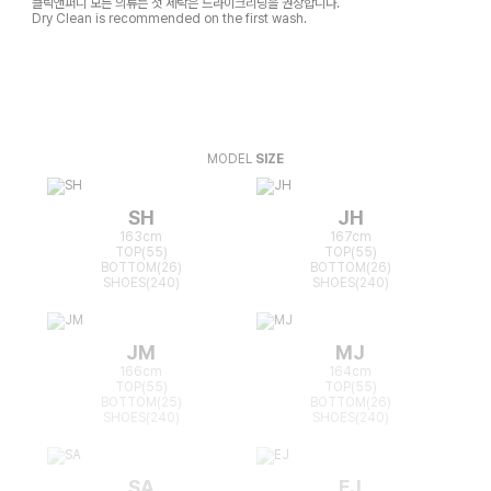
클릭앤퍼니 모든 의류는 첫 세탁은 드라이크리닝을 권장합니다.
Dry Clean is recommended on the first wash.
MODEL
SIZE
SH
JH
163cm
167cm
TOP(55)
TOP(55)
BOTTOM(26)
BOTTOM(26)
SHOES(240)
SHOES(240)
JM
MJ
166cm
164cm
TOP(55)
TOP(55)
BOTTOM(25)
BOTTOM(26)
SHOES(240)
SHOES(240)
SA
EJ