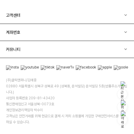
고객센터
계좌번호
커뮤니티
(주)클릭앤퍼니/김예중
02880 서울특별시 성북구 성북로 49 (성북동, 운석빌딩) 운석빌딩 5층(반품주소가 아닙
니다.)
사업자 등록번호 209-81-43420
통신판매업신고 서울성북-0073호
개인정보관리책임자 박수미
고객님은 안전거래를 위해 현금으로 결제 시 저희 소핑몰에 가입한 구매안전서비스를 이용
하실 수 있습니다.