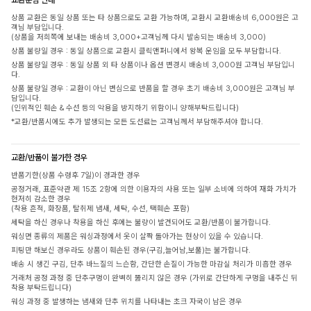
상품 교환은 동일 상품 또는 타 상품으로도 교환 가능하며, 교환시 교환배송비 6,000원은 고
객님 부담입니다.
(상품을 저희쪽에 보내는 배송비 3,000+고객님께 다시 발송되는 배송비 3,000)
상품 불량일 경우 : 동일 상품으로 교환시 클릭앤퍼니에서 왕복 운임을 모두 부담합니다.
상품 불량일 경우 : 동일 상품 외 타 상품이나 옵션 변경시 배송비 3,000원 고객님 부담입니
다.
상품 불량일 경우 : 교환이 아닌 변심으로 반품을 할 경우 초기 배송비 3,000원은 고객님 부
담입니다.
(인위적인 훼손 & 수선 등의 악용을 방지하기 위함이니 양해부탁드립니다)
*교환/반품시에도 추가 발생되는 모든 도선료는 고객님께서 부담해주셔야 합니다.
교환/반품이 불가한 경우
반품기한(상품 수령후 7일)이 경과한 경우
공정거래, 표준약관 제 15조 2항에 의한 이용자의 사용 또는 일부 소비에 의하여 재화 가치가
현저히 감소한 경우
(착용 흔적, 화장품, 탈취제 냄새, 세탁, 수선, 택훼손 포함)
세탁을 하신 경우나 착용을 하신 후에는 불량이 발견되어도 교환/반품이 불가합니다.
워싱면 종류의 제품은 워싱과정에서 옷이 살짝 돌아가는 현상이 있을 수 있습니다.
피팅만 해보신 경우라도 상품이 훼손된 경우(구김,늘어남,보풀)는 불가합니다.
배송 시 생긴 구김, 단추 바느질의 느슨함, 간단한 손질이 가능한 마감실 처리가 미흡한 경우
거래처 공정 과정 중 단추구멍이 완벽히 뚫리지 않은 경우 (가위로 간단하게 구멍을 내주신 뒤
착용 부탁드립니다)
워싱 과정 중 발생하는 냄새와 단추 위치를 나타내는 초크 자국이 남은 경우