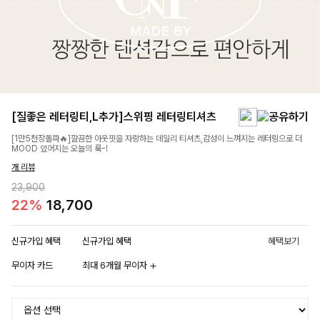
[질좋은 레터링티,L추가]스위핑 레터링티셔츠
[1만5천장돌파🔥]깔끔한 아웃핏을 자랑하는 데일리 티셔츠,감성이 느껴지는 레터링으로 더
MOOD 있어지는 오늘의 룩-!
개 리뷰
23,900
22%
18,700
신규가입 혜택
신규가입 혜택
혜택보기
무이자 카드
최대 6개월 무이자