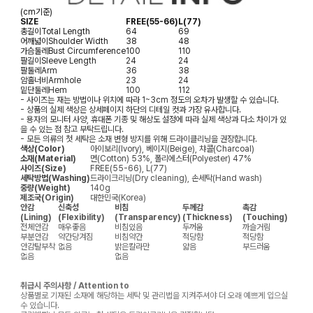
(cm기준)
SIZE
FREE(55-66)
L(77)
총길이
Total Length
64
69
어깨넓이
Shoulder Width
38
48
가슴둘레
Bust Circumference
100
110
팔길이
Sleeve Length
24
24
팔둘레
Arm
36
38
암홀너비
Armhole
23
24
밑단둘레
Hem
100
112
- 사이즈는 재는 방법이나 위치에 따라 1~3cm 정도의 오차가 발생할 수 있습니다.
- 상품의 실제 색상은 상세페이지 하단의 디테일 컷과 가장 유사합니다.
- 용자의 모니터 사양, 휴대폰 기종 및 해상도 설정에 따라 실제 색상과 다소 차이가 있
을 수 있는 점 참고 부탁드립니다.
- 모든 의류의 첫 세탁은 소재 변형 방지를 위해 드라이클리닝을 권장합니다.
색상(Color)
아이보리(Ivory), 베이지(Beige), 챠콜(Charcoal)
소재(Material)
면(Cotton) 53%, 폴리에스터(Polyester) 47%
사이즈(Size)
FREE(55-66), L(77)
세탁방법(Washing)
드라이크리닝(Dry cleaning), 손세탁(Hand wash)
중량(Weight)
140g
제조국(Origin)
대한민국(Korea)
안감
신축성
비침
두께감
촉감
(Lining)
(Flexibility)
(Transparency)
(Thickness)
(Touching)
전체안감
매우좋음
비침있음
두꺼움
까슬거림
부분안감
약간당겨짐
비침약간
적당함
적당함
안감탈부착
없음
밝은칼라만
얇음
부드러움
없음
없음
취급시 주의사항 / Attention to
상품별로 기재된 소재에 해당하는 세탁 및 관리법을 지켜주셔야 더 오래 예쁘게 입으실
수 있습니다.