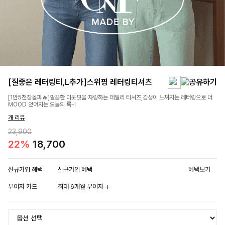
[질좋은 레터링티,L추가]스위핑 레터링티셔츠
[1만5천장돌파🔥]깔끔한 아웃핏을 자랑하는 데일리 티셔츠,감성이 느껴지는 레터링으로 더
MOOD 있어지는 오늘의 룩-!
개 리뷰
23,900
22%
18,700
신규가입 혜택
신규가입 혜택
혜택보기
무이자 카드
최대 6개월 무이자