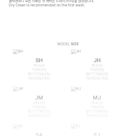
클릭앤퍼니 모든 의류는 첫 세탁은 드라이크리닝을 권장합니다.
Dry Clean is recommended on the first wash.
MODEL
SIZE
SH
JH
163cm
167cm
TOP(55)
TOP(55)
BOTTOM(26)
BOTTOM(26)
SHOES(240)
SHOES(240)
JM
MJ
166cm
164cm
TOP(55)
TOP(55)
BOTTOM(25)
BOTTOM(26)
SHOES(240)
SHOES(240)
SA
EJ