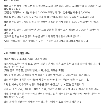
상품 교환은 동일 상품 또는 타 상품으로도 교환 가능하며, 교환시 교환배송비 6,000원은 고
객님 부담입니다.
(상품을 저희쪽에 보내는 배송비 3,000+고객님께 다시 발송되는 배송비 3,000)
상품 불량일 경우 : 동일 상품으로 교환시 클릭앤퍼니에서 왕복 운임을 모두 부담합니다.
상품 불량일 경우 : 동일 상품 외 타 상품이나 옵션 변경시 배송비 3,000원 고객님 부담입니
다.
상품 불량일 경우 : 교환이 아닌 변심으로 반품을 할 경우 초기 배송비 3,000원은 고객님 부
담입니다.
(인위적인 훼손 & 수선 등의 악용을 방지하기 위함이니 양해부탁드립니다)
*교환/반품시에도 추가 발생되는 모든 도선료는 고객님께서 부담해주셔야 합니다.
교환/반품이 불가한 경우
반품기한(상품 수령후 7일)이 경과한 경우
공정거래, 표준약관 제 15조 2항에 의한 이용자의 사용 또는 일부 소비에 의하여 재화 가치가
현저히 감소한 경우
(착용 흔적, 화장품, 탈취제 냄새, 세탁, 수선, 택훼손 포함)
세탁을 하신 경우나 착용을 하신 후에는 불량이 발견되어도 교환/반품이 불가합니다.
워싱면 종류의 제품은 워싱과정에서 옷이 살짝 돌아가는 현상이 있을 수 있습니다.
피팅만 해보신 경우라도 상품이 훼손된 경우(구김,늘어남,보풀)는 불가합니다.
배송 시 생긴 구김, 단추 바느질의 느슨함, 간단한 손질이 가능한 마감실 처리가 미흡한 경우
거래처 공정 과정 중 단추구멍이 완벽히 뚫리지 않은 경우 (가위로 간단하게 구멍을 내주신 뒤
착용 부탁드립니다)
워싱 과정 중 발생하는 냄새와 단추 위치를 나타내는 초크 자국이 남은 경우