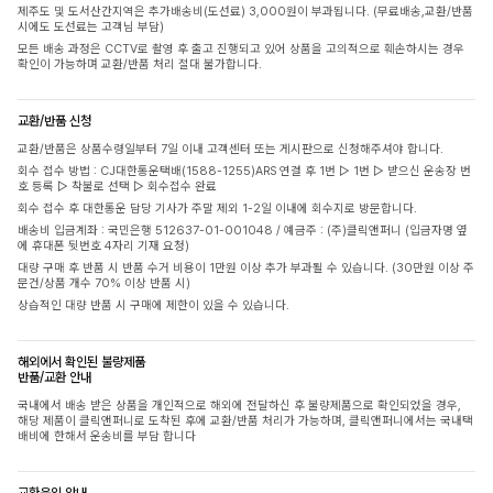
제주도 및 도서산간지역은 추가배송비(도선료) 3,000원이 부과됩니다. (무료배송,교환/반품
시에도 도선료는 고객님 부담)
모든 배송 과정은 CCTV로 촬영 후 출고 진행되고 있어 상품을 고의적으로 훼손하시는 경우
확인이 가능하며 교환/반품 처리 절대 불가합니다.
교환/반품 신청
교환/반품은 상품수령일부터 7일 이내 고객센터 또는 게시판으로 신청해주셔야 합니다.
회수 접수 방법 : CJ대한통운택배(1588-1255)ARS 연결 후 1번 ▷ 1번 ▷ 받으신 운송장 번
호 등록 ▷ 착불로 선택 ▷ 회수접수 완료
회수 접수 후 대한통운 담당 기사가 주말 제외 1-2일 이내에 회수지로 방문합니다.
배송비 입금계좌 : 국민은행 512637-01-001048 / 예금주 : (주)클릭앤퍼니 (입금자명 옆
에 휴대폰 뒷번호 4자리 기재 요청)
대량 구매 후 반품 시 반품 수거 비용이 1만원 이상 추가 부과될 수 있습니다. (30만원 이상 주
문건/상품 개수 70% 이상 반품 시)
상습적인 대량 반품 시 구매에 제한이 있을 수 있습니다.
해외에서 확인된 불량제품
반품/교환 안내
국내에서 배송 받은 상품을 개인적으로 해외에 전달하신 후 불량제품으로 확인되었을 경우,
해당 제품이 클릭앤퍼니로 도착된 후에 교환/반품 처리가 가능하며, 클릭앤퍼니에서는 국내택
배비에 한해서 운송비를 부담 합니다
교환운임 안내