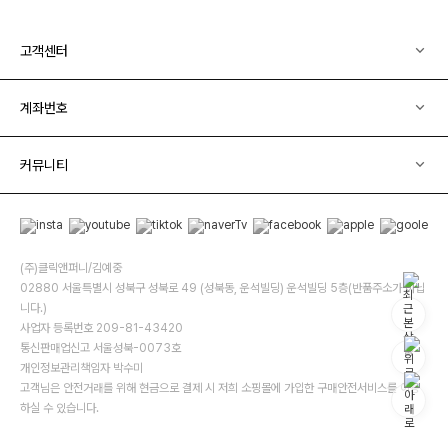
고객센터
계좌번호
커뮤니티
(주)클릭앤퍼니/김예중
02880 서울특별시 성북구 성북로 49 (성북동, 운석빌딩) 운석빌딩 5층(반품주소가 아닙
니다.)
사업자 등록번호 209-81-43420
통신판매업신고 서울성북-0073호
개인정보관리책임자 박수미
고객님은 안전거래를 위해 현금으로 결제 시 저희 소핑몰에 가입한 구매안전서비스를 이용
하실 수 있습니다.