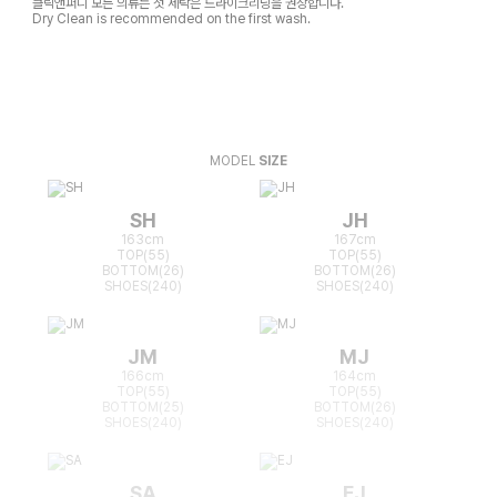
클릭앤퍼니 모든 의류는 첫 세탁은 드라이크리닝을 권장합니다.
Dry Clean is recommended on the first wash.
MODEL
SIZE
SH
JH
163cm
167cm
TOP(55)
TOP(55)
BOTTOM(26)
BOTTOM(26)
SHOES(240)
SHOES(240)
JM
MJ
166cm
164cm
TOP(55)
TOP(55)
BOTTOM(25)
BOTTOM(26)
SHOES(240)
SHOES(240)
SA
EJ