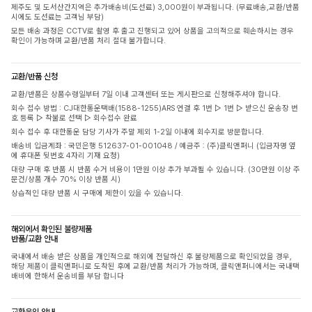
제주도 및 도서산간지역은 추가배송비(도선료) 3,000원이 부과됩니다. (무료배송,교환/반품
시에도 도선료는 고객님 부담)
모든 배송 과정은 CCTV로 촬영 후 출고 진행되고 있어 상품을 고의적으로 훼손하시는 경우
확인이 가능하며 교환/반품 처리 절대 불가합니다.
교환/반품 신청
교환/반품은 상품수령일부터 7일 이내 고객센터 또는 게시판으로 신청해주셔야 합니다.
회수 접수 방법 : CJ대한통운택배(1588-1255)ARS 연결 후 1번 ▷ 1번 ▷ 받으신 운송장 번
호 등록 ▷ 착불로 선택 ▷ 회수접수 완료
회수 접수 후 대한통운 담당 기사가 주말 제외 1-2일 이내에 회수지로 방문합니다.
배송비 입금계좌 : 국민은행 512637-01-001048 / 예금주 : (주)클릭앤퍼니 (입금자명 옆
에 휴대폰 뒷번호 4자리 기재 요청)
대량 구매 후 반품 시 반품 수거 비용이 1만원 이상 추가 부과될 수 있습니다. (30만원 이상 주
문건/상품 개수 70% 이상 반품 시)
상습적인 대량 반품 시 구매에 제한이 있을 수 있습니다.
해외에서 확인된 불량제품
반품/교환 안내
국내에서 배송 받은 상품을 개인적으로 해외에 전달하신 후 불량제품으로 확인되었을 경우,
해당 제품이 클릭앤퍼니로 도착된 후에 교환/반품 처리가 가능하며, 클릭앤퍼니에서는 국내택
배비에 한해서 운송비를 부담 합니다
교환운임 안내