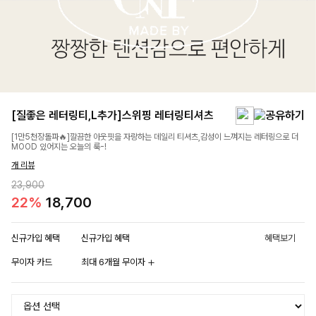
[질좋은 레터링티,L추가]스위핑 레터링티셔츠
[1만5천장돌파🔥]깔끔한 아웃핏을 자랑하는 데일리 티셔츠,감성이 느껴지는 레터링으로 더
MOOD 있어지는 오늘의 룩-!
개 리뷰
23,900
22%
18,700
신규가입 혜택
신규가입 혜택
혜택보기
무이자 카드
최대 6개월 무이자