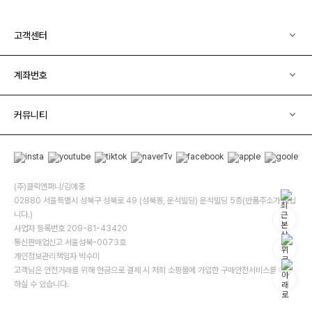
고객센터
계좌번호
커뮤니티
(주)클릭앤퍼니/김예중
02880 서울특별시 성북구 성북로 49 (성북동, 운석빌딩) 운석빌딩 5층(반품주소가 아닙
니다.)
사업자 등록번호 209-81-43420
통신판매업신고 서울성북-0073호
개인정보관리책임자 박수미
고객님은 안전거래를 위해 현금으로 결제 시 저희 소핑몰에 가입한 구매안전서비스를 이용
하실 수 있습니다.