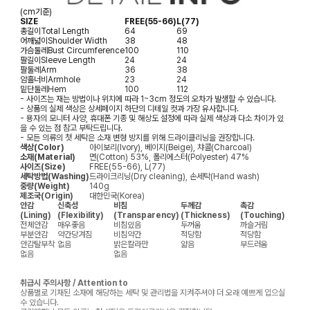
(cm기준)
SIZE
FREE(55-66)
L(77)
총길이
Total Length
64
69
어깨넓이
Shoulder Width
38
48
가슴둘레
Bust Circumference
100
110
팔길이
Sleeve Length
24
24
팔둘레
Arm
36
38
암홀너비
Armhole
23
24
밑단둘레
Hem
100
112
- 사이즈는 재는 방법이나 위치에 따라 1~3cm 정도의 오차가 발생할 수 있습니다.
- 상품의 실제 색상은 상세페이지 하단의 디테일 컷과 가장 유사합니다.
- 용자의 모니터 사양, 휴대폰 기종 및 해상도 설정에 따라 실제 색상과 다소 차이가 있
을 수 있는 점 참고 부탁드립니다.
- 모든 의류의 첫 세탁은 소재 변형 방지를 위해 드라이클리닝을 권장합니다.
색상(Color)
아이보리(Ivory), 베이지(Beige), 챠콜(Charcoal)
소재(Material)
면(Cotton) 53%, 폴리에스터(Polyester) 47%
사이즈(Size)
FREE(55-66), L(77)
세탁방법(Washing)
드라이크리닝(Dry cleaning), 손세탁(Hand wash)
중량(Weight)
140g
제조국(Origin)
대한민국(Korea)
안감
신축성
비침
두께감
촉감
(Lining)
(Flexibility)
(Transparency)
(Thickness)
(Touching)
전체안감
매우좋음
비침있음
두꺼움
까슬거림
부분안감
약간당겨짐
비침약간
적당함
적당함
안감탈부착
없음
밝은칼라만
얇음
부드러움
없음
없음
취급시 주의사항 / Attention to
상품별로 기재된 소재에 해당하는 세탁 및 관리법을 지켜주셔야 더 오래 예쁘게 입으실
수 있습니다.