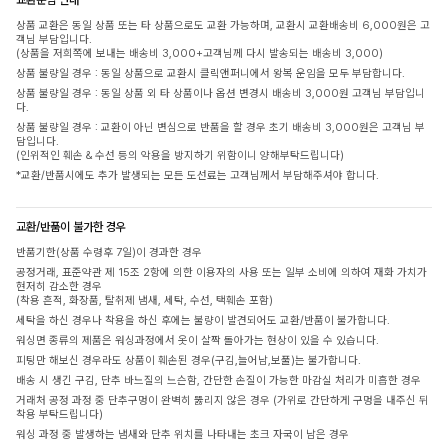
상품 교환은 동일 상품 또는 타 상품으로도 교환 가능하며, 교환시 교환배송비 6,000원은 고
객님 부담입니다.
(상품을 저희쪽에 보내는 배송비 3,000+고객님께 다시 발송되는 배송비 3,000)
상품 불량일 경우 : 동일 상품으로 교환시 클릭앤퍼니에서 왕복 운임을 모두 부담합니다.
상품 불량일 경우 : 동일 상품 외 타 상품이나 옵션 변경시 배송비 3,000원 고객님 부담입니
다.
상품 불량일 경우 : 교환이 아닌 변심으로 반품을 할 경우 초기 배송비 3,000원은 고객님 부
담입니다.
(인위적인 훼손 & 수선 등의 악용을 방지하기 위함이니 양해부탁드립니다)
*교환/반품시에도 추가 발생되는 모든 도선료는 고객님께서 부담해주셔야 합니다.
교환/반품이 불가한 경우
반품기한(상품 수령후 7일)이 경과한 경우
공정거래, 표준약관 제 15조 2항에 의한 이용자의 사용 또는 일부 소비에 의하여 재화 가치가
현저히 감소한 경우
(착용 흔적, 화장품, 탈취제 냄새, 세탁, 수선, 택훼손 포함)
세탁을 하신 경우나 착용을 하신 후에는 불량이 발견되어도 교환/반품이 불가합니다.
워싱면 종류의 제품은 워싱과정에서 옷이 살짝 돌아가는 현상이 있을 수 있습니다.
피팅만 해보신 경우라도 상품이 훼손된 경우(구김,늘어남,보풀)는 불가합니다.
배송 시 생긴 구김, 단추 바느질의 느슨함, 간단한 손질이 가능한 마감실 처리가 미흡한 경우
거래처 공정 과정 중 단추구멍이 완벽히 뚫리지 않은 경우 (가위로 간단하게 구멍을 내주신 뒤
착용 부탁드립니다)
워싱 과정 중 발생하는 냄새와 단추 위치를 나타내는 초크 자국이 남은 경우