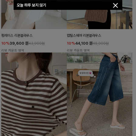
오늘 하루 보지 않기
펌레이스 리본블라우스
럽틸스퀘어 리본블라우스
10%
39,600
원
10%
44,100
원
43,900원
48,900원
리뷰 카운트 영역
리뷰 카운트 영역