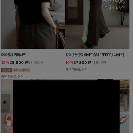
더리골지 카라니트
강력한편안함 와이드슬랙스[FREE,L사이즈]
12%
29,900
원
10%
37,800
원
33,900원
41,900원
리뷰 카운트 영역
리뷰 카운트 영역