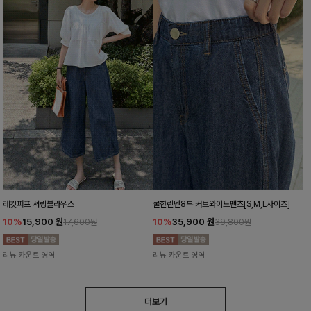
레킷퍼프 셔링블라우스
쿨한린넨8부 커브와이드팬츠[S,M,L사이즈]
10%
15,900
원
10%
35,900
원
17,600원
39,800원
리뷰 카운트 영역
리뷰 카운트 영역
더보기