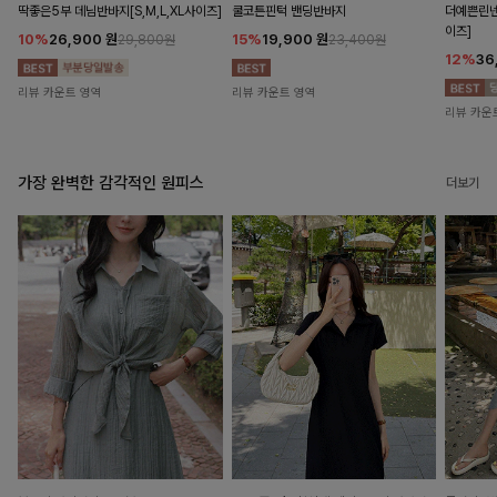
딱좋은5부 데님반바지[S,M,L,XL사이즈]
쿨코튼핀턱 밴딩반바지
더예쁜린넨
이즈]
10%
26,900
원
15%
19,900
원
29,800원
23,400원
12%
36
리뷰 카운트 영역
리뷰 카운트 영역
리뷰 카운
가장 완벽한 감각적인 원피스
더보기