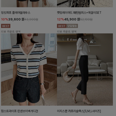
밍킷퍼프 플레어블라우스
캣밍레이어드 패턴원피스+목걸이SET
10%
39,600
원
12%
45,900
원
43,900원
52,100원
리뷰 카운트 영역
리뷰 카운트 영역
함스트라이프 린넨브이넥가디건
이지스판 카프리슬랙스[S,M,L사이즈]