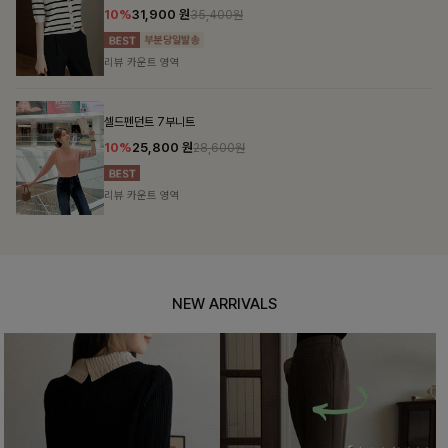
10%
31,900
원
35,400원
리뷰 카운트 영역
셀드펜던트 7부니트
10%
25,800
원
28,600원
리뷰 카운트 영역
NEW ARRIVALS