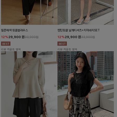
릴픈배색 링클블라우스
헨틴링클 날개티셔츠+치마바지SET
12%
29,900
원
12%
29,900
원
33,900원
33,900원
리뷰 카운트 영역
리뷰 카운트 영역