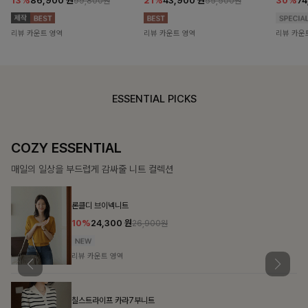
13%
86,900
원
21%
43,900
원
30%
7
99,800원
55,500원
리뷰 카운트 영역
리뷰 카운트 영역
리뷰 카운
ESSENTIAL PICKS
COZY ESSENTIAL
매일의 일상을 부드럽게 감싸줄 니트 컬렉션
론클디 브이넥니트
10%
24,300
원
26,900원
리뷰 카운트 영역
칠스트라이프 카라7부니트