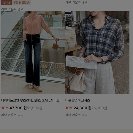
리뷰 카운트 영역
리뷰 카운트 영역
다이어트그만 부츠컷데님팬츠[S,M,L사이즈]
티븐롤업 체크셔츠
10%
47,700
원
10%
24,300
원
52,900원
26,900원
리뷰 카운트 영역
리뷰 카운트 영역