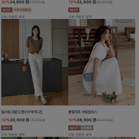
10%
24,900
원
13%
33,900
원
27,600원
38,900원
리뷰 카운트 영역
리뷰 카운트 영역
윌리덤 라운드앤브이넥가디건
룬셀퍼프 셔링원피스
10%
20,900
원
10%
36,900
원
23,200원
40,900원
리뷰 카운트 영역
리뷰 카운트 영역