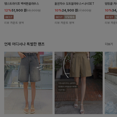
댕스트라이프 백버튼블라우스
율븐자수 도트블라우스+나시SET
덤링클 카
12%
51,900
원
10%
24,900
원
10%
34
58,900원
27,600원
리뷰 카운트 영역
리뷰 카운트 영역
리뷰 카운
언제 어디서나 특별한 팬츠
더보기