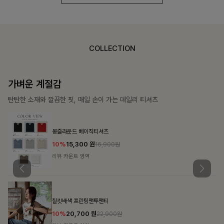
COLLECTION
가장 쉬운 코디
특별한 날부터 일상까지 함께하는 룩
쥬빌스트링 포켓원피스
17%
48,900
원
58,900원
리뷰 카운트 영역
블룬티 나시원피스+셔츠SET
15%
31,900
원
37,500원