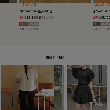
25%
10%
밴스트라이프 스트링원피스
[5천장돌파/C
25%
35,100
원
10%
34,90
46,800원
리뷰 카운트 영역
리뷰 카운트 영
BEST ITEM