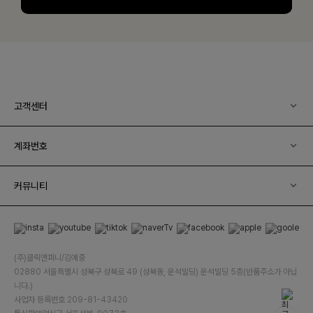
고객센터
계좌번호
커뮤니티
(주)클릭앤퍼니/김예중
02880 서울특별시 성북구 성북로 49 (성북동, 운석빌딩) 운석빌딩 5층(반품주소가 아닙
니다.)
사업자 등록번호 209-81-43420