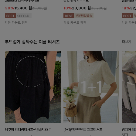
앤즌린넨 스퀘어나시니트
킹밋배색 카라니트
캘핀패턴 
30%
15,400
원
10%
29,900
원
18%
32
21,900원
33,200원
리뷰 카운트 영역
리뷰 카운트 영역
리뷰 카운
부드럽게 감싸주는 여름 티셔츠
더보기
테킷미 레터링티셔츠+반바지SET
(1+1)앤튼펜던트 퍼프티셔츠
밍디아 
SET