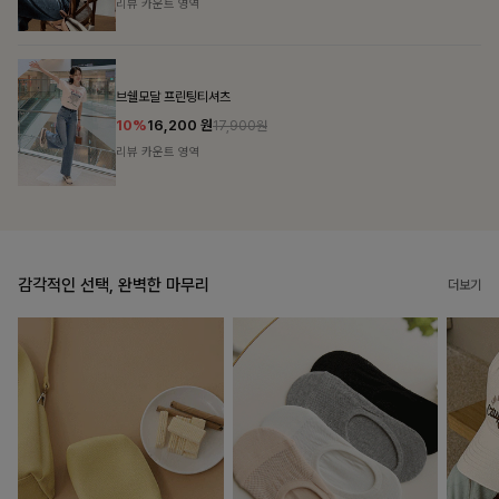
리뷰 카운트 영역
캣시어서커 버튼카라원피스+벨트SET
16%
79,900
원
95,100원
리뷰 카운트 영역
감각적인 선택, 완벽한 마무리
더보기