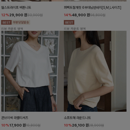
월스트라이프 버튼니트
퍼펙트절개핏 6부데님반바지[S,M,L사이즈]
12%
29,900
원
14%
48,900
원
33,900원
56,800원
리뷰 카운트 영역
리뷰 카운트 영역
콘브이넥 라벨티셔츠
소프트해 라운드니트
10%
17,900
원
10%
26,100
원
19,800원
28,900원