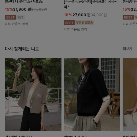
블룬티 나시원피스+셔츠SET
[주문폭주/군살삭제]젤링클프리 카라원
롬셔링배
피스
15%
31,900
원
15%
32
37,500원
18%
27,900
원
34,000원
리뷰 카운트 영역
리뷰 카운
리뷰 카운트 영역
다시 찾게되는 니트
더보기