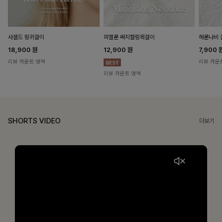
헤룬나비 
사셀드 링귀걸이
피엘룬 써지컬링목걸이
7,900
18,900
원
12,900
원
리뷰 카운
리뷰 카운트 영역
리뷰 카운트 영역
SHORTS VIDEO
더보기