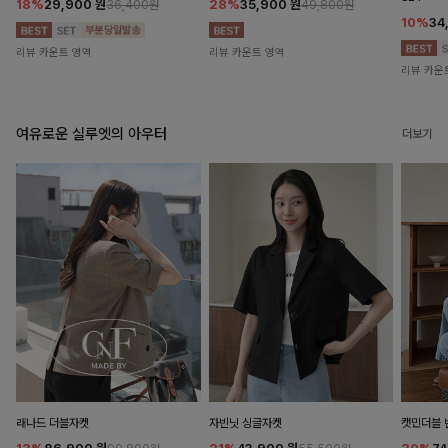
18%
29,900
원
28%
35,900
원
36,400원
49,800원
10%
34
리뷰 카운트 영역
리뷰 카운트 영역
리뷰 카운
여유로운 실루엣의 아우터
더보기
래나드 더블자켓
자빈닛 싱글자켓
캣민더블 