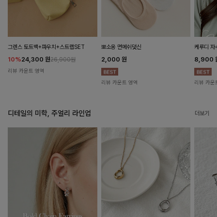
뽀소옹 면메쉬덧신
그렌스 토트백+파우치+스트랩SET
케루디 자
2,000
원
10%
24,300
원
8,900
26,900원
리뷰 카운트 영역
리뷰 카운트 영역
리뷰 카운
디테일의 미학, 주얼리 라인업
더보기