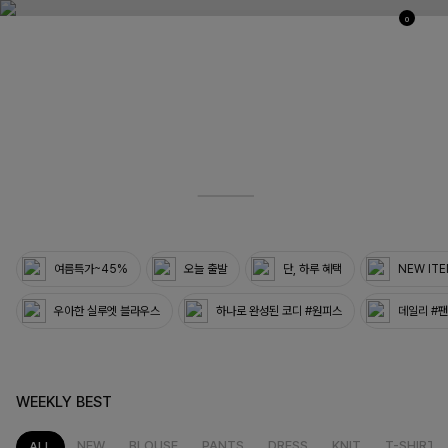
0
03
33
여름특가~45%
오늘 출발
단, 하루 혜택
NEW IT
우아한 실루엣 블라우스
하나로 완성된 코디 #원피스
데일리 #
WEEKLY BEST
NEW
BLOUSE
PANTS
DRESS
KNIT
T-SHIRT
ALL