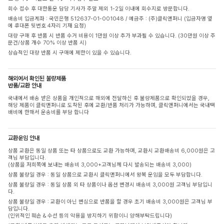
회수 접수 후 대한통운 담당 기사가 주말 제외 1-2일 이내에 회수지로 방문합니다.
배송비 입금계좌 : 국민은행 512637-01-001048 / 예금주 : (주)클릭앤퍼니 (입금자명 옆
에 휴대폰 뒷번호 4자리 기재 요청)
대량 구매 후 반품 시 반품 수거 비용이 1만원 이상 추가 부과될 수 있습니다. (30만원 이상 주
문건/상품 개수 70% 이상 반품 시)
상습적인 대량 반품 시 구매에 제한이 있을 수 있습니다.
해외에서 확인된 불량제품
반품/교환 안내
국내에서 배송 받은 상품을 개인적으로 해외에 전달하신 후 불량제품으로 확인되었을 경우,
해당 제품이 클릭앤퍼니로 도착된 후에 교환/반품 처리가 가능하며, 클릭앤퍼니에서는 국내택
배비에 한해서 운송비를 부담 합니다
교환운임 안내
상품 교환은 동일 상품 또는 타 상품으로도 교환 가능하며, 교환시 교환배송비 6,000원은 고
객님 부담입니다.
(상품을 저희쪽에 보내는 배송비 3,000+고객님께 다시 발송되는 배송비 3,000)
상품 불량일 경우 : 동일 상품으로 교환시 클릭앤퍼니에서 왕복 운임을 모두 부담합니다.
상품 불량일 경우 : 동일 상품 외 타 상품이나 옵션 변경시 배송비 3,000원 고객님 부담입니
다.
상품 불량일 경우 : 교환이 아닌 변심으로 반품을 할 경우 초기 배송비 3,000원은 고객님 부
담입니다.
(인위적인 훼손 & 수선 등의 악용을 방지하기 위함이니 양해부탁드립니다)