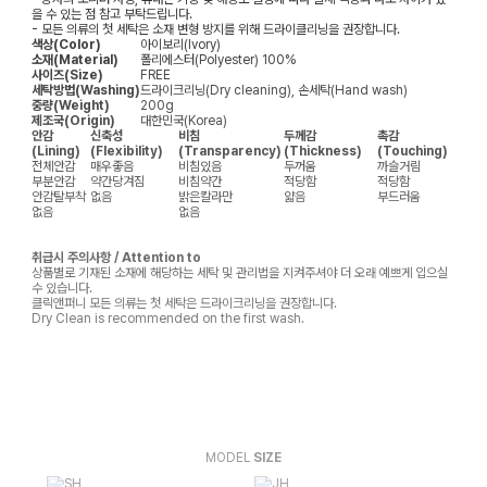
을 수 있는 점 참고 부탁드립니다.
- 모든 의류의 첫 세탁은 소재 변형 방지를 위해 드라이클리닝을 권장합니다.
색상(Color)
아이보리(Ivory)
소재(Material)
폴리에스터(Polyester) 100%
사이즈(Size)
FREE
세탁방법(Washing)
드라이크리닝(Dry cleaning), 손세탁(Hand wash)
중량(Weight)
200g
제조국(Origin)
대한민국(Korea)
안감
신축성
비침
두께감
촉감
(Lining)
(Flexibility)
(Transparency)
(Thickness)
(Touching)
전체안감
매우좋음
비침있음
두꺼움
까슬거림
부분안감
약간당겨짐
비침약간
적당함
적당함
안감탈부착
없음
밝은칼라만
얇음
부드러움
없음
없음
취급시 주의사항 / Attention to
상품별로 기재된 소재에 해당하는 세탁 및 관리법을 지켜주셔야 더 오래 예쁘게 입으실
수 있습니다.
클릭앤퍼니 모든 의류는 첫 세탁은 드라이크리닝을 권장합니다.
Dry Clean is recommended on the first wash.
MODEL
SIZE