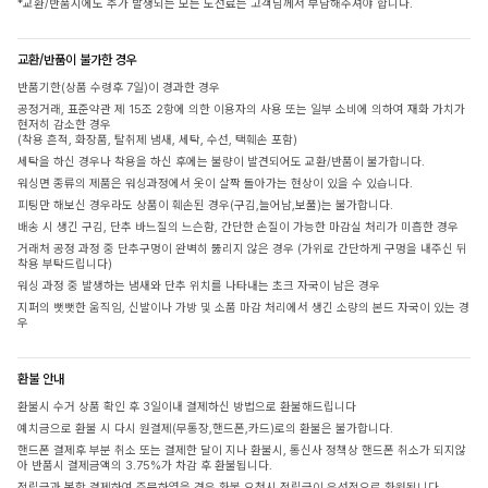
*교환/반품시에도 추가 발생되는 모든 도선료는 고객님께서 부담해주셔야 합니다.
교환/반품이 불가한 경우
반품기한(상품 수령후 7일)이 경과한 경우
공정거래, 표준약관 제 15조 2항에 의한 이용자의 사용 또는 일부 소비에 의하여 재화 가치가
현저히 감소한 경우
(착용 흔적, 화장품, 탈취제 냄새, 세탁, 수선, 택훼손 포함)
세탁을 하신 경우나 착용을 하신 후에는 불량이 발견되어도 교환/반품이 불가합니다.
워싱면 종류의 제품은 워싱과정에서 옷이 살짝 돌아가는 현상이 있을 수 있습니다.
피팅만 해보신 경우라도 상품이 훼손된 경우(구김,늘어남,보풀)는 불가합니다.
배송 시 생긴 구김, 단추 바느질의 느슨함, 간단한 손질이 가능한 마감실 처리가 미흡한 경우
거래처 공정 과정 중 단추구멍이 완벽히 뚫리지 않은 경우 (가위로 간단하게 구멍을 내주신 뒤
착용 부탁드립니다)
워싱 과정 중 발생하는 냄새와 단추 위치를 나타내는 초크 자국이 남은 경우
지퍼의 뻣뻣한 움직임, 신발이나 가방 및 소품 마감 처리에서 생긴 소량의 본드 자국이 있는 경
우
환불 안내
환불시 수거 상품 확인 후 3일이내 결제하신 방법으로 환불해드립니다
예치금으로 환불 시 다시 원결제(무통장,핸드폰,카드)로의 환불은 불가합니다.
핸드폰 결제후 부분 취소 또는 결제한 달이 지나 환불시, 통신사 정책상 핸드폰 취소가 되지않
아 반품시 결제금액의 3.75%가 차감 후 환불됩니다.
적립금과 복합 결제하여 주문하였을 경우 환불 요청시 적립금이 우선적으로 환원됩니다.