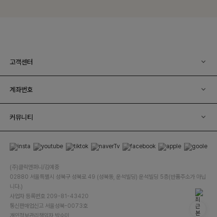
고객센터
계좌번호
커뮤니티
(주)클릭앤퍼니/김예중
02880 서울특별시 성북구 성북로 49 (성북동, 운석빌딩) 운석빌딩 5층(반품주소가 아닙
니다.)
사업자 등록번호 209-81-43420
통신판매업신고 서울성북-0073호
개인정보관리책임자 박수미