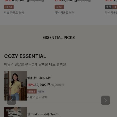
18%
104,900
원
11%
33,800
원
35%
67
127,900원
37,900원
리뷰 카운트 영역
리뷰 카운트 영역
리뷰 카운
ESSENTIAL PICKS
COZY ESSENTIAL
매일의 일상을 부드럽게 감싸줄 니트 컬렉션
켐펜던트 꽈배기니트
15%
22,900
원
26,900원
리뷰 카운트 영역
칠스트라이프 카라7부니트