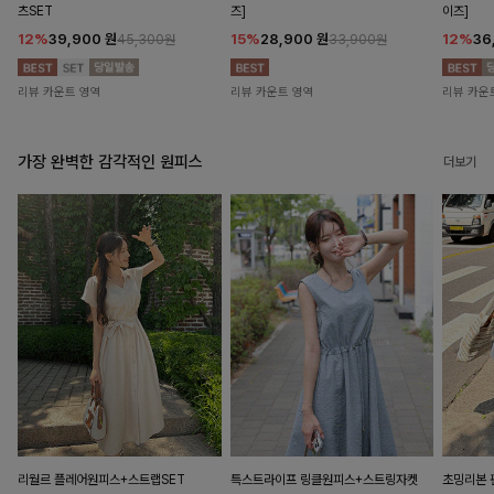
츠SET
즈]
이즈]
12%
39,900
원
15%
28,900
원
12%
36
45,300원
33,900원
리뷰 카운트 영역
리뷰 카운트 영역
리뷰 카운
가장 완벽한 감각적인 원피스
더보기
리월르 플레어원피스+스트랩SET
특스트라이프 링클원피스+스트링자켓
초밍리본 