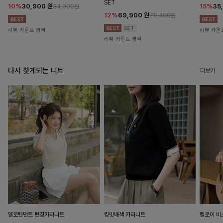
SET
10%
30,900
원
15%
35
34,300원
12%
69,900
원
79,400원
리뷰 카운트 영역
리뷰 카운
리뷰 카운트 영역
다시 찾게되는 니트
더보기
델로펜던트 펀칭카라니트
킹밋배색 카라니트
캘로이 비