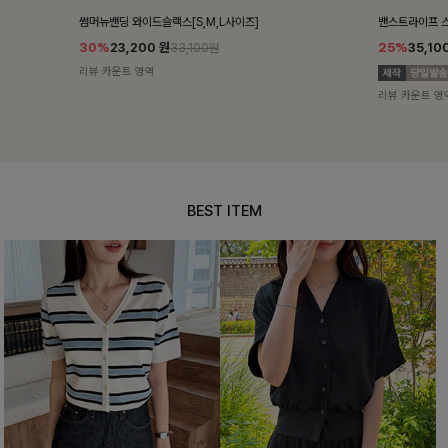
밴스트라이프 스트링원피스
쥬린레이스 카
25%
35,100
원
12%
34,90
46,800원
리뷰 카운트 영역
리뷰 카운트 영
BEST ITEM