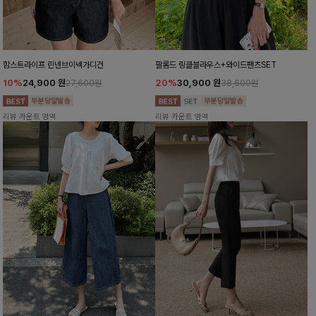
함스트라이프 린넨브이넥가디건
팔롬드 링클블라우스+와이드팬츠SET
10%
24,900
원
20%
30,900
원
27,600원
38,600원
리뷰 카운트 영역
리뷰 카운트 영역