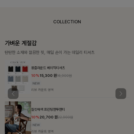
COLLECTION
가장 쉬운 코디
특별한 날부터 일상까지 함께하는 룩
큐플리츠 블라우스+스커트+벨트SET
10%
57,600
원
63,900원
리뷰 카운트 영역
밴스트라이프 스트링원피스
25%
35,100
원
46,800원
리뷰 카운트 영역