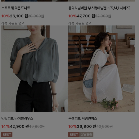
소프트해 라운드니트
롱다리넘버원 부츠컷데님팬츠[S,M,L사이즈]
10%
26,100
원
10%
47,700
원
28,900원
52,900원
리뷰 카운트 영역
리뷰 카운트 영역
밍팃퍼프 타이블라우스
룬셀퍼프 셔링원피스
14%
42,900
원
10%
36,900
원
49,800원
40,900원