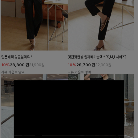
릴픈배색 링클블라우스
멋진핏완성 일자배기슬랙스[S,M,L사이즈]
10%
28,800
원
10%
29,700
원
31,900원
32,900원
리뷰 카운트 영역
리뷰 카운트 영역