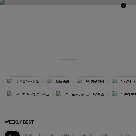
0
03
33
여름특가~45%
오늘 출발
단, 하루 혜택
NEW IT
우아한 실루엣 블라우스
하나로 완성된 코디 #원피스
데일리 #
WEEKLY BEST
NEW
BLOUSE
PANTS
DRESS
KNIT
T-SHIRT
ALL