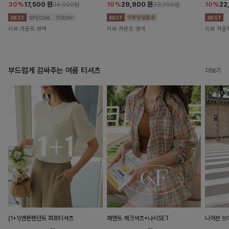
30%
17,500
원
10%
29,900
원
10%
22
24,900원
33,200원
리뷰 카운트 영역
리뷰 카운트 영역
리뷰 카운
부드럽게 감싸주는 여름 티셔츠
더보기
(1+1)앤튼펜던트 퍼프티셔츠
파앤트 체크셔츠+나시SET
니어븐 브