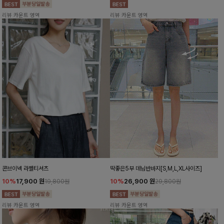
리뷰 카운트 영역
리뷰 카운트 영역
콘브이넥 라벨티셔츠
딱좋은5부 데님반바지[S,M,L,XL사이즈]
10%
17,900
원
10%
26,900
원
19,800원
29,800원
리뷰 카운트 영역
리뷰 카운트 영역