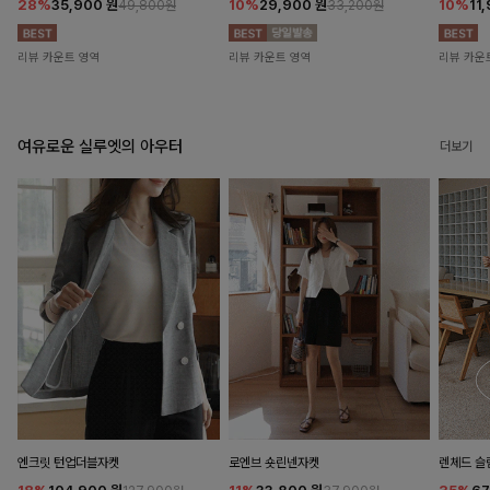
28%
35,900
원
10%
29,900
원
10%
11
49,800원
33,200원
리뷰 카운트 영역
리뷰 카운트 영역
리뷰 카운
여유로운 실루엣의 아우터
더보기
엔크릿 턴업더블자켓
로엔브 숏린넨자켓
렌체드 슬