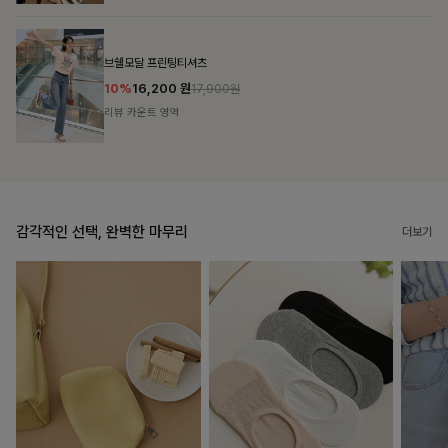
룬셀퍼프 셔링원피스
10%
36,900
원
40,900원
리뷰 카운트 영역
감각적인 선택, 완벽한 마무리
더보기