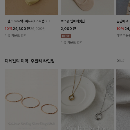
뽀소옹 면메쉬덧신
그렌스 토트백+파우치+스트랩SET
밀핀배색 
2,000
원
10%
24,300
원
10%
24
26,900원
리뷰 카운트 영역
리뷰 카운
리뷰 카운트 영역
디테일의 미학, 주얼리 라인업
더보기