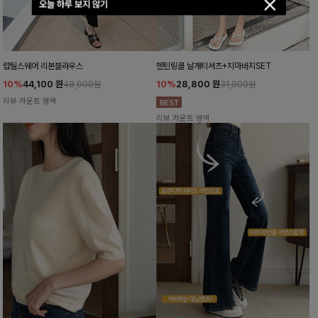
오늘 하루 보지 않기
럽틸스퀘어 리본블라우스
헨틴링클 날개티셔츠+치마바지SET
10%
44,100
원
10%
28,800
원
48,900원
31,900원
리뷰 카운트 영역
리뷰 카운트 영역