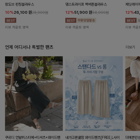
랑도브 펀칭블라우스
댕스트라이프 백버튼블라우스
제딧레이어
10%
26,100
원
12%
51,900
원
12%
43
28,900원
58,900원
리뷰 카운트 영역
리뷰 카운트 영역
리뷰 카운
언제 어디서나 특별한 팬츠
더보기
쿠르디 언발뷔스티에+티셔츠+와이드팬
내가고른쿨함 와이드팬츠[FREE,L사이
더예쁜린넨