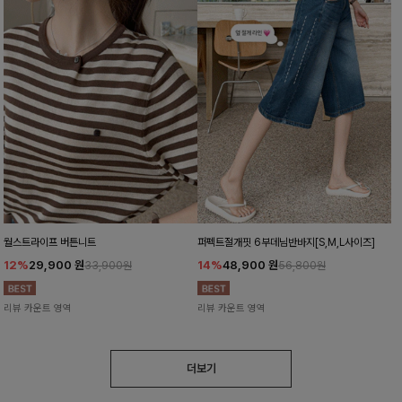
월스트라이프 버튼니트
퍼펙트절개핏 6부데님반바지[S,M,L사이즈]
12%
29,900
원
14%
48,900
원
33,900원
56,800원
리뷰 카운트 영역
리뷰 카운트 영역
더보기