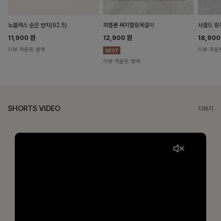
노블레스 순은 반지(92.5)
피엘룬 써지컬링목걸이
사셀드 링
11,900
원
12,900
원
18,90
리뷰 카운트 영역
리뷰 카운
리뷰 카운트 영역
SHORTS VIDEO
더보기