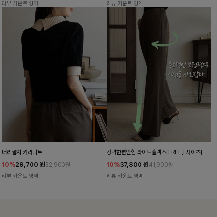
리뷰 카운트 영역
리뷰 카운트 영역
더리골지 카라니트
강력한편안함 와이드슬랙스[FREE,L사이즈]
10%
29,700
원
10%
37,800
원
32,900원
41,900원
리뷰 카운트 영역
리뷰 카운트 영역