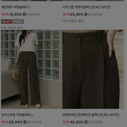
레킷퍼프 셔링블라우스
이지스판 카프리슬랙스[S,M,L사이즈]
10%
15,900
원
10%
32,400
원
17,600원
35,900원
리뷰 카운트 영역
리뷰 카운트 영역
초리스트링 카라블라우스
굿핀턱라인 린넨와이드슬랙스[S,M,L사이즈]
15%
39,900
원
10%
43,900
원
46,900원
48,700원