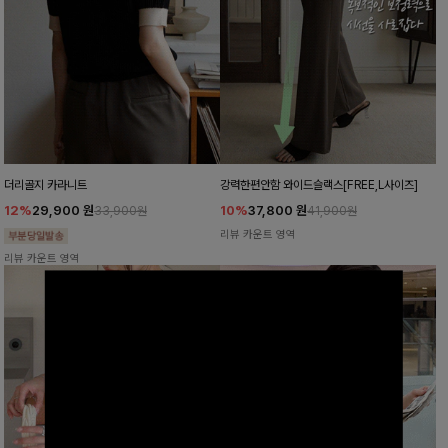
더리골지 카라니트
강력한편안함 와이드슬랙스[FREE,L사이즈]
12%
29,900
원
10%
37,800
원
33,900원
41,900원
리뷰 카운트 영역
리뷰 카운트 영역