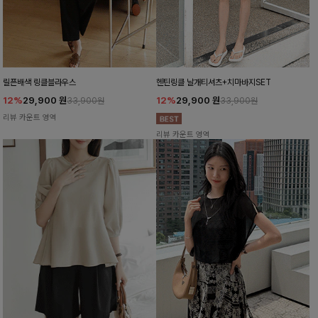
릴픈배색 링클블라우스
헨틴링클 날개티셔츠+치마바지SET
12%
29,900
원
12%
29,900
원
33,900원
33,900원
리뷰 카운트 영역
리뷰 카운트 영역