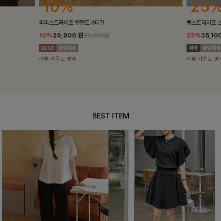
25%
10%
밴스트라이프 스트링원피스
[5천장돌파/C
25%
35,100
원
10%
34,90
46,800원
리뷰 카운트 영역
리뷰 카운트 영
BEST ITEM