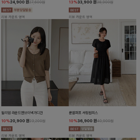
10%
24,900
원
13%
33,900
원
27,600원
38,900원
리뷰 카운트 영역
리뷰 카운트 영역
윌리덤 라운드앤브이넥가디건
룬셀퍼프 셔링원피스
10%
20,900
원
10%
36,900
원
23,200원
40,900원
리뷰 카운트 영역
리뷰 카운트 영역