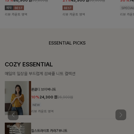
13%
86,900
원
21%
43,900
원
30%
7
99,800원
55,500원
리뷰 카운트 영역
리뷰 카운트 영역
리뷰 카운
ESSENTIAL PICKS
COZY ESSENTIAL
매일의 일상을 부드럽게 감싸줄 니트 컬렉션
론클디 브이넥니트
10%
24,300
원
26,900원
리뷰 카운트 영역
칠스트라이프 카라7부니트