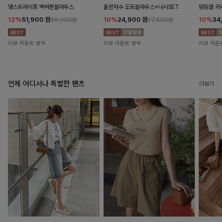
댕스트라이프 백버튼블라우스
율븐자수 도트블라우스+나시SET
덤링클 카
12%
51,900
원
10%
24,900
원
10%
34
58,900원
27,600원
리뷰 카운트 영역
리뷰 카운트 영역
리뷰 카운
언제 어디서나 특별한 팬츠
더보기