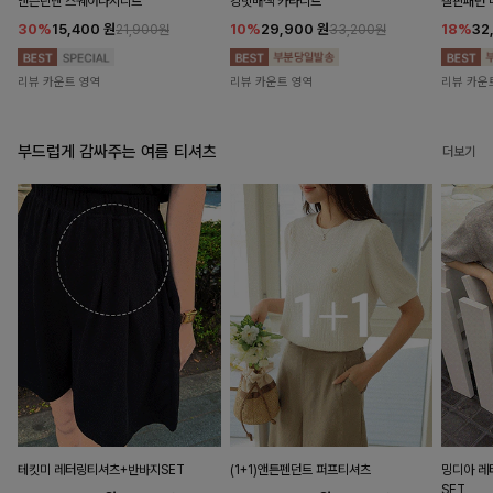
앤즌린넨 스퀘어나시니트
킹밋배색 카라니트
캘핀패턴 
30%
15,400
원
10%
29,900
원
18%
32
21,900원
33,200원
리뷰 카운트 영역
리뷰 카운트 영역
리뷰 카운
부드럽게 감싸주는 여름 티셔츠
더보기
테킷미 레터링티셔츠+반바지SET
(1+1)앤튼펜던트 퍼프티셔츠
밍디아 
SET