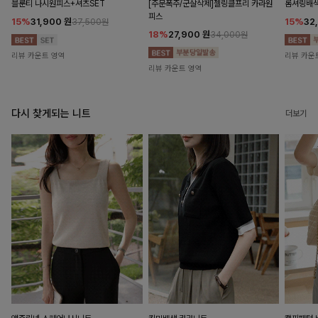
블룬티 나시원피스+셔츠SET
[주문폭주/군살삭제]젤링클프리 카라원
롬셔링배
피스
15%
31,900
원
15%
32
37,500원
18%
27,900
원
34,000원
리뷰 카운트 영역
리뷰 카운
리뷰 카운트 영역
다시 찾게되는 니트
더보기