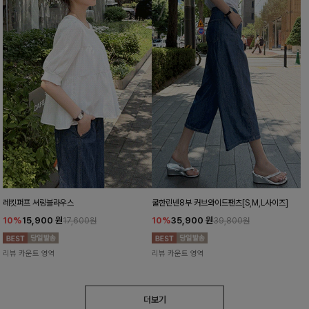
레킷퍼프 셔링블라우스
쿨한린넨8부 커브와이드팬츠[S,M,L사이즈]
10%
15,900
원
10%
35,900
원
17,600원
39,800원
리뷰 카운트 영역
리뷰 카운트 영역
더보기