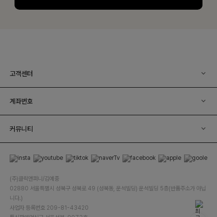
고객센터
계좌번호
커뮤니티
(주)클릭앤퍼니/김예중
02880 서울특별시 성북구 성북로 49 (성북동, 운석빌딩) 운석빌딩 5층(반품주소가 아닙
니다.)
사업자 등록번호 209-81-43420