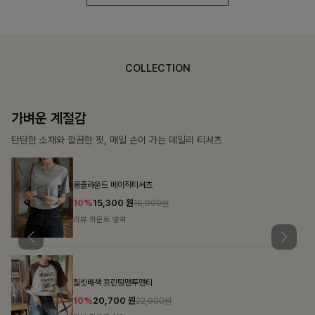
COLLECTION
가장 쉬운 코디
특별한 날부터 일상까지 함께하는 룩
쥬빌스트링 포켓원피스
17%
48,900
원
58,900원
리뷰 카운트 영역
블룬티 나시원피스+셔츠SET
15%
31,900
원
37,500원