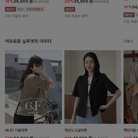
18%
29,900
원
28%
35,900
원
36,400원
49,800원
10%
34
리뷰 카운트 영역
리뷰 카운트 영역
리뷰 카운
여유로운 실루엣의 아우터
더보기
래나드 더블자켓
자빈닛 싱글자켓
캣민더블 