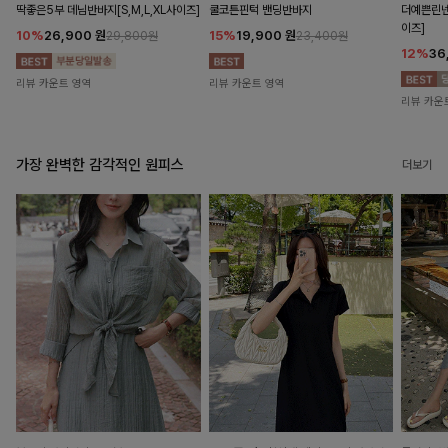
딱좋은5부 데님반바지[S,M,L,XL사이즈]
쿨코튼핀턱 밴딩반바지
더예쁜린넨
이즈]
10%
26,900
원
15%
19,900
원
29,800원
23,400원
12%
36
리뷰 카운트 영역
리뷰 카운트 영역
리뷰 카운
가장 완벽한 감각적인 원피스
더보기