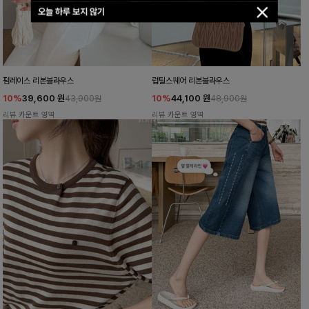
오늘 하루 보지 않기
펌레이스 리본블라우스
럽틸스퀘어 리본블라우스
10%
39,600
원
10%
44,100
원
43,900원
48,900원
리뷰 카운트 영역
리뷰 카운트 영역