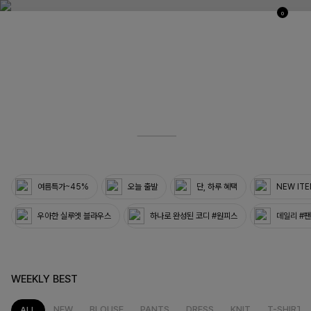
0
03
33
여름특가~45%
오늘 출발
단, 하루 혜택
NEW IT
우아한 실루엣 블라우스
하나로 완성된 코디 #원피스
데일리 #
WEEKLY BEST
NEW
BLOUSE
PANTS
DRESS
KNIT
T-SHIRT
ALL