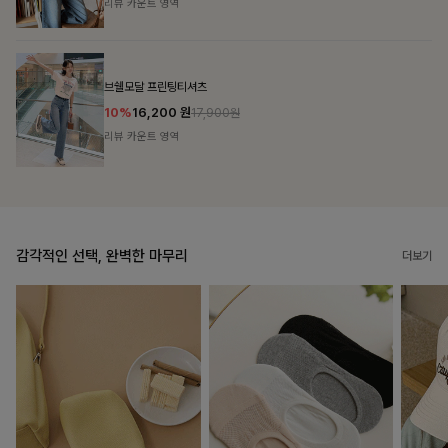
리뷰 카운트 영역
캣시어서커 버튼카라원피스+벨트SET
16%
79,900
원
95,100원
리뷰 카운트 영역
감각적인 선택, 완벽한 마무리
더보기