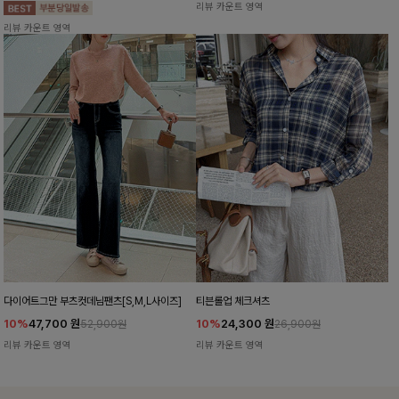
리뷰 카운트 영역
리뷰 카운트 영역
다이어트그만 부츠컷데님팬츠[S,M,L사이즈]
티븐롤업 체크셔츠
10%
47,700
원
10%
24,300
원
52,900원
26,900원
리뷰 카운트 영역
리뷰 카운트 영역