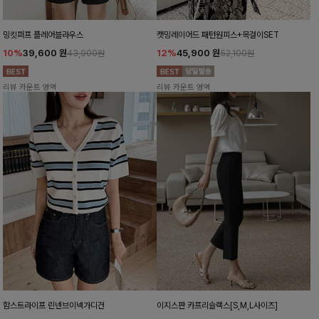
밍킷퍼프 플레어블라우스
캣밍레이어드 패턴원피스+목걸이SET
10%
39,600
원
12%
45,900
원
43,900원
52,100원
리뷰 카운트 영역
리뷰 카운트 영역
함스트라이프 린넨브이넥가디건
이지스판 카프리슬랙스[S,M,L사이즈]