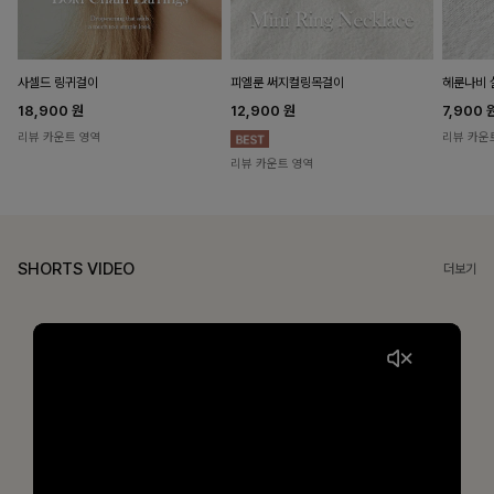
헤룬나비 
사셀드 링귀걸이
피엘룬 써지컬링목걸이
7,900
18,900
원
12,900
원
리뷰 카운
리뷰 카운트 영역
리뷰 카운트 영역
SHORTS VIDEO
더보기