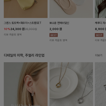
뽀소옹 면메쉬덧신
그렌스 토트백+파우치+스트랩SET
케루디 자
2,000
원
10%
24,300
원
8,900
26,900원
리뷰 카운트 영역
리뷰 카운트 영역
리뷰 카운
디테일의 미학, 주얼리 라인업
더보기