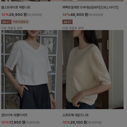
월스트라이프 버튼니트
퍼펙트절개핏 6부데님반바지[S,M,L사이즈]
12%
29,900
원
14%
48,900
원
33,900원
56,800원
리뷰 카운트 영역
리뷰 카운트 영역
콘브이넥 라벨티셔츠
소프트해 라운드니트
10%
17,900
원
10%
26,100
원
19,800원
28,900원