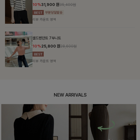
10%
31,900
원
35,400원
리뷰 카운트 영역
셀드펜던트 7부니트
10%
25,800
원
28,600원
리뷰 카운트 영역
NEW ARRIVALS