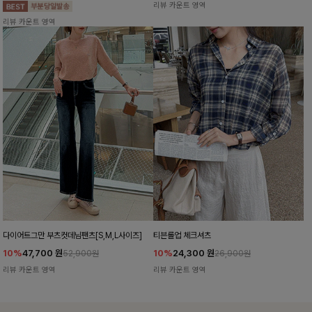
리뷰 카운트 영역
리뷰 카운트 영역
다이어트그만 부츠컷데님팬츠[S,M,L사이즈]
티븐롤업 체크셔츠
10%
47,700
원
10%
24,300
원
52,900원
26,900원
리뷰 카운트 영역
리뷰 카운트 영역