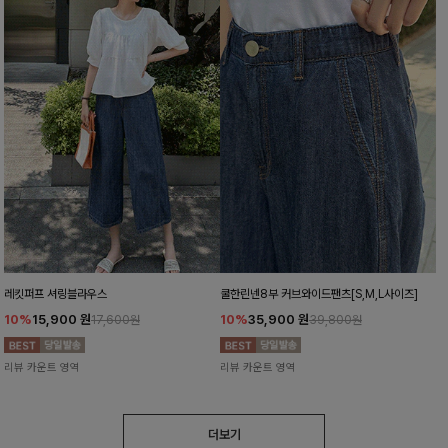
레킷퍼프 셔링블라우스
쿨한린넨8부 커브와이드팬츠[S,M,L사이즈]
10%
15,900
원
10%
35,900
원
17,600원
39,800원
리뷰 카운트 영역
리뷰 카운트 영역
더보기