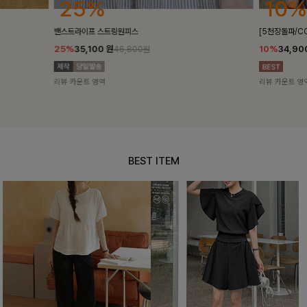
25%
10%
밴스트라이프 스트링원피스
[5천장돌파/C
25%
35,100
원
10%
34,90
46,800원
리뷰 카운트 영역
리뷰 카운트 영
BEST ITEM