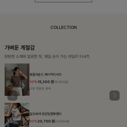
COLLECTION
가장 쉬운 코디
특별한 날부터 일상까지 함께하는 룩
쥬빌스트링 포켓원피스
17%
48,900
원
58,900원
리뷰 카운트 영역
블룬티 나시원피스+셔츠SET
15%
31,900
원
37,500원