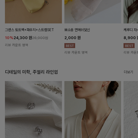
뽀소옹 면메쉬덧신
그렌스 토트백+파우치+스트랩SET
케루디 자
2,000
원
10%
24,300
원
8,900
26,900원
리뷰 카운트 영역
리뷰 카운트 영역
리뷰 카운
디테일의 미학, 주얼리 라인업
더보기