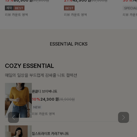
13%
86,900
원
21%
43,900
원
30%
7
99,800원
55,500원
리뷰 카운트 영역
리뷰 카운트 영역
리뷰 카운
ESSENTIAL PICKS
DOUBLE THE JOY
함께할 때 더욱 완벽한, 합리적인 선택으로 채우는 즐거움
필첸체크 스트링블라우스+플레어스커트SET
14%
42,900
원
49,800원
리뷰 카운트 영역
특스트라이프 링클원피스+스트링자켓SET