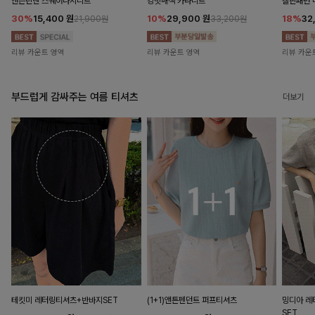
앤즌린넨 스퀘어나시니트
킹밋배색 카라니트
캘핀패턴 
30%
15,400
원
10%
29,900
원
18%
32
21,900원
33,200원
리뷰 카운트 영역
리뷰 카운트 영역
리뷰 카운
부드럽게 감싸주는 여름 티셔츠
더보기
테킷미 레터링티셔츠+반바지SET
(1+1)앤튼펜던트 퍼프티셔츠
밍디아 
SET