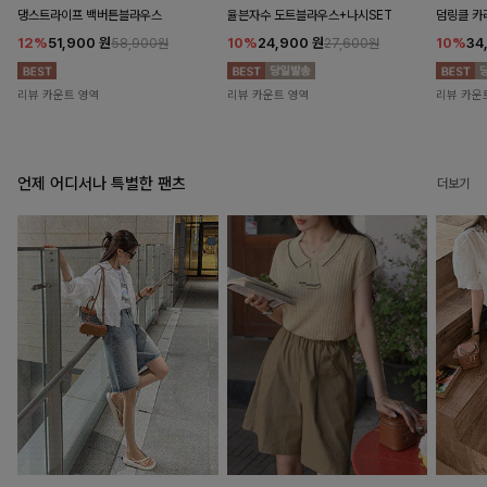
댕스트라이프 백버튼블라우스
율븐자수 도트블라우스+나시SET
덤링클 카
12%
51,900
원
10%
24,900
원
10%
34
58,900원
27,600원
리뷰 카운트 영역
리뷰 카운트 영역
리뷰 카운
언제 어디서나 특별한 팬츠
더보기