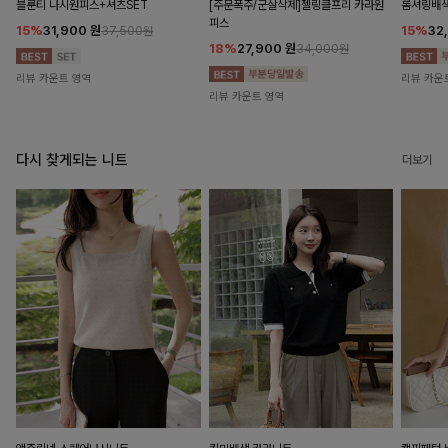
블룬티 나시원피스+셔츠SET
[주문폭주/군살삭제]젤링클프리 카라원
롬셔링배
피스
15%
31,900
원
15%
32
37,500원
18%
27,900
원
34,000원
리뷰 카운트 영역
리뷰 카운
리뷰 카운트 영역
다시 찾게되는 니트
더보기