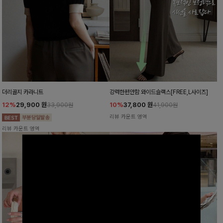
더리골지 카라니트
강력한편안함 와이드슬랙스[FREE,L사이즈]
12%
29,900
원
10%
37,800
원
33,900원
41,900원
리뷰 카운트 영역
리뷰 카운트 영역