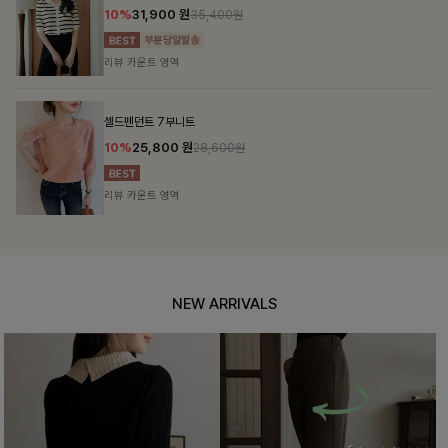
12%
69,900
원
79,400원
리뷰 카운트 영역
헨틴링클 날개티셔츠+치마바지SET
12%
29,900
원
33,900원
리뷰 카운트 영역
NEW ARRIVALS