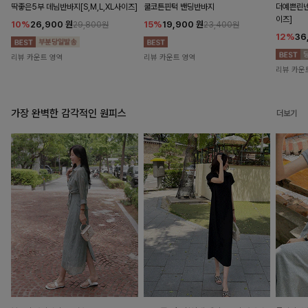
딱좋은5부 데님반바지[S,M,L,XL사이즈]
쿨코튼핀턱 밴딩반바지
더예쁜린넨
이즈]
10%
26,900
원
15%
19,900
원
29,800원
23,400원
12%
36
리뷰 카운트 영역
리뷰 카운트 영역
리뷰 카운
가장 완벽한 감각적인 원피스
더보기