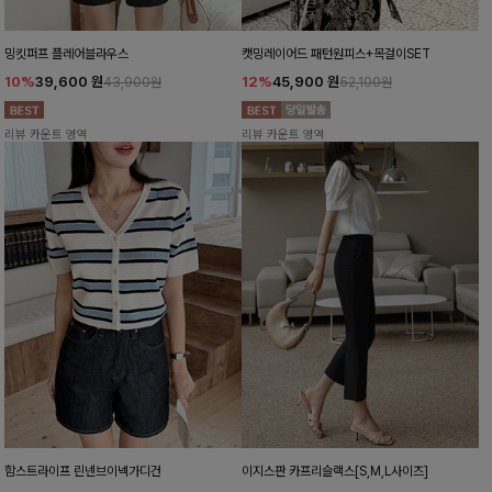
밍킷퍼프 플레어블라우스
캣밍레이어드 패턴원피스+목걸이SET
10%
39,600
원
12%
45,900
원
43,900원
52,100원
리뷰 카운트 영역
리뷰 카운트 영역
함스트라이프 린넨브이넥가디건
이지스판 카프리슬랙스[S,M,L사이즈]