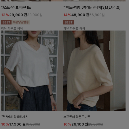
월스트라이프 버튼니트
퍼펙트절개핏 6부데님반바지[S,M,L사이즈]
12%
29,900
원
14%
48,900
원
33,900원
56,800원
리뷰 카운트 영역
리뷰 카운트 영역
콘브이넥 라벨티셔츠
소프트해 라운드니트
10%
17,900
원
10%
26,100
원
19,800원
28,900원