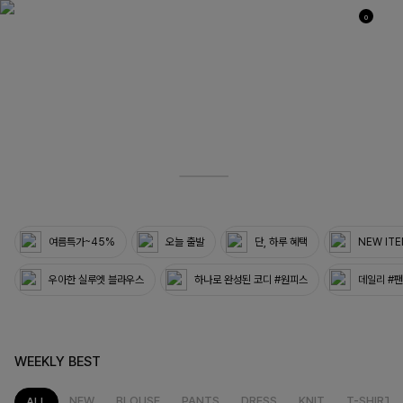
0
03
33
여름특가~45%
오늘 출발
단, 하루 혜택
NEW IT
우아한 실루엣 블라우스
하나로 완성된 코디 #원피스
데일리 #
WEEKLY BEST
NEW
BLOUSE
PANTS
DRESS
KNIT
T-SHIRT
ALL