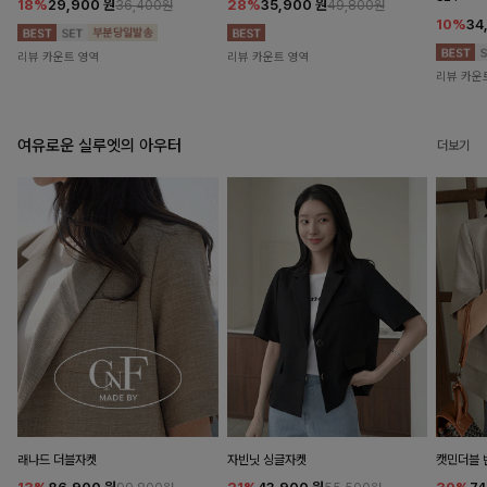
18%
29,900
원
28%
35,900
원
36,400원
49,800원
10%
34
리뷰 카운트 영역
리뷰 카운트 영역
리뷰 카운
여유로운 실루엣의 아우터
더보기
래나드 더블자켓
자빈닛 싱글자켓
캣민더블 