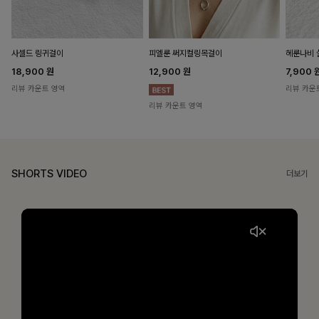
헤룬나비 
사셀드 링귀걸이
피엘룬 써지컬링목걸이
7,900
18,900
원
12,900
원
리뷰 카운
리뷰 카운트 영역
리뷰 카운트 영역
SHORTS VIDEO
더보기