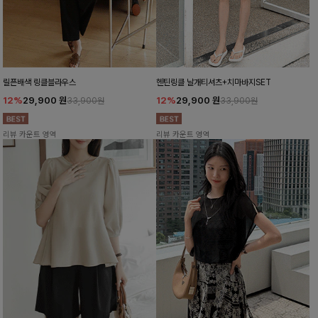
릴픈배색 링클블라우스
헨틴링클 날개티셔츠+치마바지SET
12%
29,900
원
12%
29,900
원
33,900원
33,900원
리뷰 카운트 영역
리뷰 카운트 영역