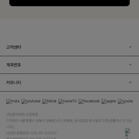
고객센터
계좌번호
커뮤니티
(주)클릭앤퍼니/김예중
02880 서울특별시 성북구 성북로 49 (성북동, 운석빌딩) 운석빌딩 5층(반품주소가 아닙
니다.)
사업자 등록번호 209-81-43420