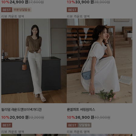
10%
24,900
원
13%
33,900
원
27,600원
38,900원
리뷰 카운트 영역
리뷰 카운트 영역
윌리덤 라운드앤브이넥가디건
룬셀퍼프 셔링원피스
10%
20,900
원
10%
36,900
원
23,200원
40,900원
리뷰 카운트 영역
리뷰 카운트 영역