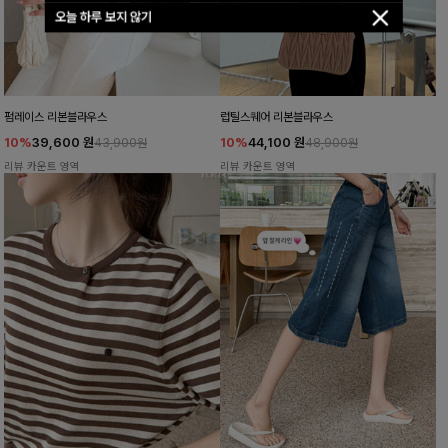
오늘 하루 보지 않기
펌레이스 리본블라우스
럽틸스퀘어 리본블라우스
10%
39,600
원
10%
44,100
원
43,900원
48,900원
리뷰 카운트 영역
리뷰 카운트 영역