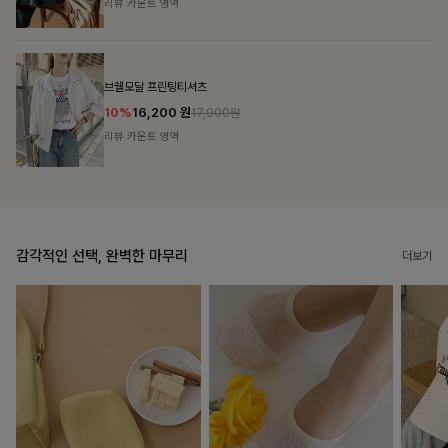
리뷰 카운트 영역
캣시어서커 버튼카라원피스+벨트SET
16%
79,900
원
95,100원
리뷰 카운트 영역
감각적인 선택, 완벽한 마무리
더보기