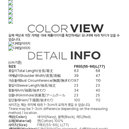
실제 색상과 가장 가까운 아래 제품이미지를 확인하세요! 모니터에 따라 차이가 있을 수
있습니다.
(cm기준)
SIZE
FREE(55-66)
L(77)
총길이
Total Length/全長/着丈
63
68
어깨넓이
Shoulder Width/肩寬/肩幅
39
47
가슴둘레
Bust Circumference/胸圍/胸まわり
97
110
팔길이
Sleeve Length/袖長/袖丈
23
23
팔둘레
Arm/袖圍/袖まわり
34
40
암홀너비
Armhole/肩腋寬/アームホール
23
25
밑단둘레
Hem/下擺圍/裾まわり
100
112
사이즈는 재는 위치에 따라 1~3cm의 오차가 생길 수 있습니다.
There may be 1~3cm difference depending on the measuring
method / location.
색상(Color)
네이비(Navy), 블랙(Black), 레드(Red)
소재(Material)
면(Cotton) 100%
사이즈(Size)
FREE(55-66), L(77)
세탁방법(Washing)
드라이크리닝(Dry cleaning), 손세탁(Hand wash)