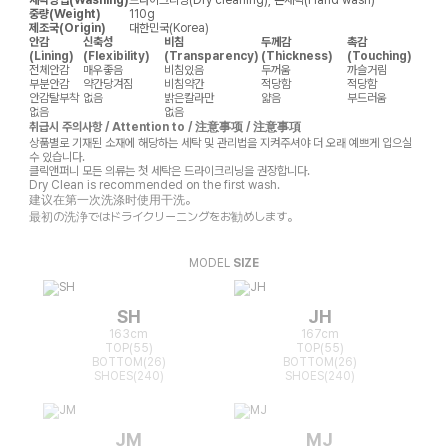
중량(Weight)
110g
제조국(Origin)
대한민국(Korea)
안감
신축성
비침
두께감
촉감
(Lining)
(Flexibility)
(Transparency)
(Thickness)
(Touching)
전체안감
매우좋음
비침있음
두꺼움
까슬거림
부분안감
약간당겨짐
비침약간
적당함
적당함
안감탈부착
없음
밝은칼라만
얇음
부드러움
없음
없음
취급시 주의사항 / Attention to / 注意事项 / 注意事項
상품별로 기재된 소재에 해당하는 세탁 및 관리법을 지켜주셔야 더 오래 예쁘게 입으실
수 있습니다.
클릭앤퍼니 모든 의류는 첫 세탁은 드라이크리닝을 권장합니다.
Dry Clean is recommended on the first wash.
建议在第一次洗涤时使用干洗。
最初の洗浄ではドライクリーニングをお勧めします。
MODEL
SIZE
SH
JH
163cm
167cm
TOP(55)
TOP(55)
BOTTOM(26)
BOTTOM(26)
SHOES(240)
SHOES(240)
JM
MJ