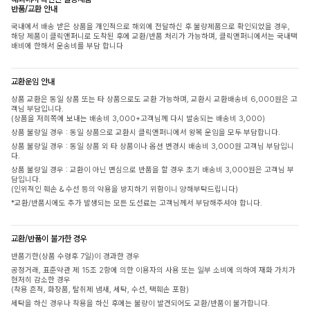
반품/교환 안내
국내에서 배송 받은 상품을 개인적으로 해외에 전달하신 후 불량제품으로 확인되었을 경우,
해당 제품이 클릭앤퍼니로 도착된 후에 교환/반품 처리가 가능하며, 클릭앤퍼니에서는 국내택
배비에 한해서 운송비를 부담 합니다
교환운임 안내
상품 교환은 동일 상품 또는 타 상품으로도 교환 가능하며, 교환시 교환배송비 6,000원은 고
객님 부담입니다.
(상품을 저희쪽에 보내는 배송비 3,000+고객님께 다시 발송되는 배송비 3,000)
상품 불량일 경우 : 동일 상품으로 교환시 클릭앤퍼니에서 왕복 운임을 모두 부담합니다.
상품 불량일 경우 : 동일 상품 외 타 상품이나 옵션 변경시 배송비 3,000원 고객님 부담입니
다.
상품 불량일 경우 : 교환이 아닌 변심으로 반품을 할 경우 초기 배송비 3,000원은 고객님 부
담입니다.
(인위적인 훼손 & 수선 등의 악용을 방지하기 위함이니 양해부탁드립니다)
*교환/반품시에도 추가 발생되는 모든 도선료는 고객님께서 부담해주셔야 합니다.
교환/반품이 불가한 경우
반품기한(상품 수령후 7일)이 경과한 경우
공정거래, 표준약관 제 15조 2항에 의한 이용자의 사용 또는 일부 소비에 의하여 재화 가치가
현저히 감소한 경우
(착용 흔적, 화장품, 탈취제 냄새, 세탁, 수선, 택훼손 포함)
세탁을 하신 경우나 착용을 하신 후에는 불량이 발견되어도 교환/반품이 불가합니다.