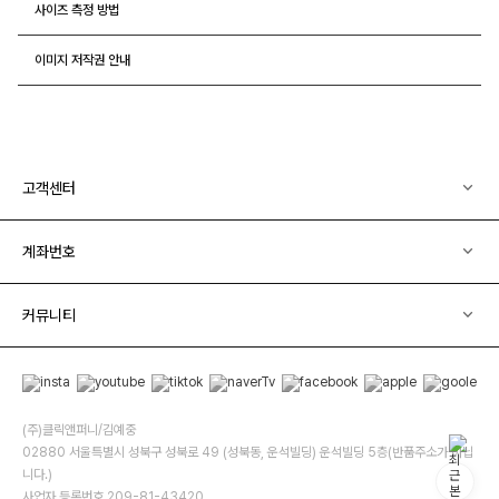
사이즈 측정 방법
이미지 저작권 안내
고객센터
계좌번호
커뮤니티
(주)클릭앤퍼니/김예중
02880 서울특별시 성북구 성북로 49 (성북동, 운석빌딩) 운석빌딩 5층(반품주소가 아닙
니다.)
사업자 등록번호 209-81-43420