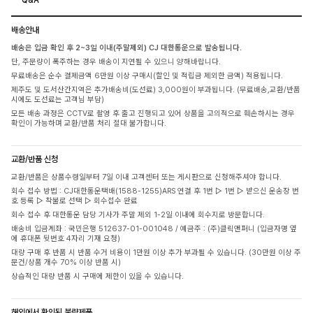
배송안내
배송은 입금 확인 후 2~3일 이내(주말제외) CJ 대한통운으로 발송됩니다.
단, 주문량이 폭주하는 경우 배송이 지연될 수 있으니 양해바랍니다.
무료배송은 순수 결제금액 6만원 이상 구매시(할인 및 적립금 제외한 금액) 적용됩니다.
제주도 및 도서산간지역은 추가배송비(도선료) 3,000원이 부과됩니다. (무료배송,교환/반품
시에도 도선료는 고객님 부담)
모든 배송 과정은 CCTV로 촬영 후 출고 진행되고 있어 상품을 고의적으로 훼손하시는 경우
확인이 가능하며 교환/반품 처리 절대 불가합니다.
교환/반품 신청
교환/반품은 상품수령일부터 7일 이내 고객센터 또는 게시판으로 신청해주셔야 합니다.
회수 접수 방법 : CJ대한통운택배(1588-1255)ARS 연결 후 1번 ▷ 1번 ▷ 받으신 운송장 번
호 등록 ▷ 착불로 선택 ▷ 회수접수 완료
회수 접수 후 대한통운 담당 기사가 주말 제외 1-2일 이내에 회수지로 방문합니다.
배송비 입금계좌 : 국민은행 512637-01-001048 / 예금주 : (주)클릭앤퍼니 (입금자명 옆
에 휴대폰 뒷번호 4자리 기재 요청)
대량 구매 후 반품 시 반품 수거 비용이 1만원 이상 추가 부과될 수 있습니다. (30만원 이상 주
문건/상품 개수 70% 이상 반품 시)
상습적인 대량 반품 시 구매에 제한이 있을 수 있습니다.
해외에서 확인된 불량제품