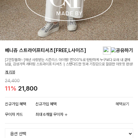
베니쥬 스트라이프티셔츠[FREE,L사이즈]
[2만장돌파✨]매년 사랑받는 시즌리스 아이템! 면100%로 탄탄하게 누구보다 오래 내 곁에
남을, 감성가득 레터링 스트라이프 티셔츠 :) 스탠다드한 핏과 기장감으로 깔끔한 아웃핏 완성!
개 리뷰
24,400
11%
21,800
신규가입 혜택
신규가입 혜택
혜택보기
무이자 카드
최대 6개월 무이자