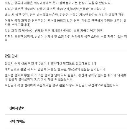
워싱면 종류의 제품은 워싱과정에서 옷이 살짝 돌아가는 현상이 있을 수 있습니다.
피팅만 해보신 경우라도 상품이 훼손된 경우(구김,늘어남,보풀)는 불가합니다.
배송 시 생긴 구김, 단추 바느질의 느슨함, 간단한 손질이 가능한 마감실 처리가 미흡한 경우
거래처 공정 과정 중 단추구멍이 완벽히 뚫리지 않은 경우 (가위로 간단하게 구멍을 내주신 뒤
착용 부탁드립니다)
워싱 과정 중 발생하는 냄새와 단추 위치를 나타내는 초크 자국이 남은 경우
지퍼의 뻣뻣한 움직임, 신발이나 가방 및 소품 마감 처리에서 생긴 소량의 본드 자국이 있는 경
우
환불 안내
환불시 수거 상품 확인 후 3일이내 결제하신 방법으로 환불해드립니다
예치금으로 환불 시 다시 원결제(무통장,핸드폰,카드)로의 환불은 불가합니다.
핸드폰 결제후 부분 취소 또는 결제한 달이 지나 환불시, 통신사 정책상 핸드폰 취소가 되지않
아 반품시 결제금액의 3.75%가 차감 후 환불됩니다.
적립금과 복합 결제하여 주문하였을 경우 환불 요청시 적립금이 우선적으로 환원됩니다.
판매자정보
세탁 가이드