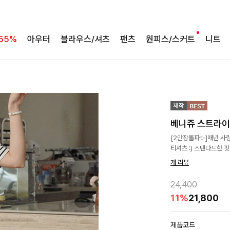
55%
아우터
블라우스/셔츠
팬츠
원피스/스커트
니트
베니쥬 스트라이
[2만장돌파✨]매년 사랑
티셔츠 :) 스탠다드한 
개 리뷰
24,400
11%
21,800
제품코드