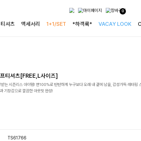
0
티셔츠
액세서리
1+1/SET
*하객룩*
VACAY LOOK
프티셔츠[FREE,L사이즈]
받는 시즌리스 아이템! 면100%로 탄탄하게 누구보다 오래 내 곁에 남을, 감성가득 레터링
핏과 기장감으로 깔끔한 아웃핏 완성!
TS61766