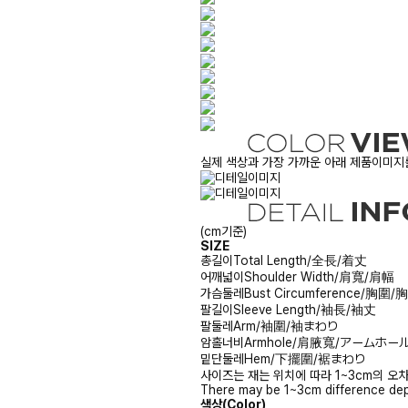
실제 색상과 가장 가까운 아래 제품이미지를
(cm기준)
SIZE
총길이
Total Length/全長/着丈
어깨넓이
Shoulder Width/肩寬/肩幅
가슴둘레
Bust Circumference/胸圍
팔길이
Sleeve Length/袖長/袖丈
팔둘레
Arm/袖圍/袖まわり
암홀너비
Armhole/肩腋寬/アームホー
밑단둘레
Hem/下擺圍/裾まわり
사이즈는 재는 위치에 따라 1~3cm의 오차
There may be 1~3cm difference dep
색상(Color)