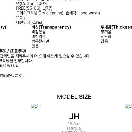
면(Cotton) 100%
FREE(55-66), L(77)
드라이크리닝(Dry cleaning), 손세탁(Hand wash)
110g
대한민국(Korea)
ty)
비침(Transparency)
두께감(Thicknes
비침있음
두꺼움
비침약간
적당함
밝은칼라만
얇음
없음
注意事项 / 注意事項
 관리법을 지켜주셔야 더 오래 예쁘게 입으실 수 있습니다.
크리닝을 권장합니다.
irst wash.
お勧めします。
MODEL
SIZE
JH
167cm
TOP(55)