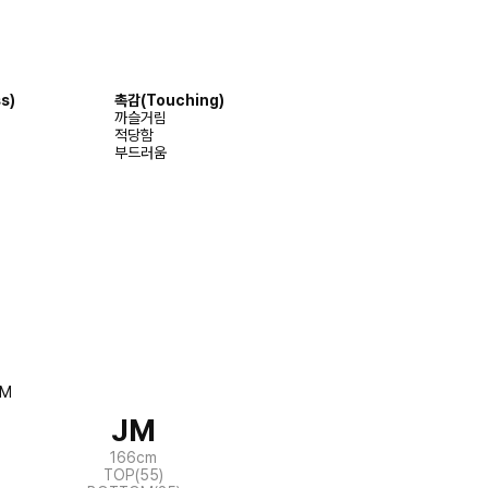
s)
촉감(Touching)
까슬거림
적당함
부드러움
JM
166cm
TOP(55)