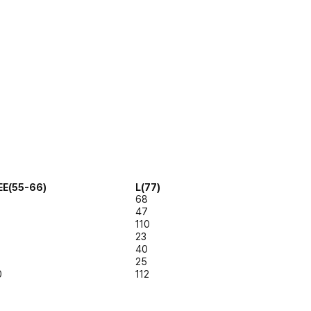
EE(55-66)
L(77)
68
47
110
23
40
25
0
112