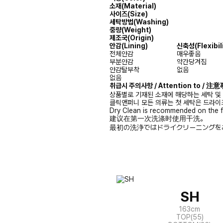
소재(Material)
사이즈(Size)
세탁방법(Washing)
중량(Weight)
제조국(Origin)
안감(Lining)
신축성(Flexibili
전체안감
매우좋음
부분안감
약간당겨짐
안감탈부착
없음
없음
취급시 주의사항 / Attention to / 
상품별로 기재된 소재에 해당하는 세탁 및
클릭앤퍼니 모든 의류는 첫 세탁은 드라이
Dry Clean is recommended on the f
建议在第一次洗涤时使用干洗。
最初の洗浄ではドライクリーニングを
SH
163cm
TOP(55)