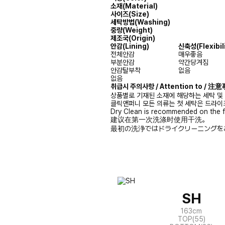
소재(Material)
사이즈(Size)
세탁방법(Washing)
중량(Weight)
제조국(Origin)
안감(Lining)
신축성(Flexibili
전체안감
매우좋음
부분안감
약간당겨짐
안감탈부착
없음
없음
취급시 주의사항 / Attention to / 
상품별로 기재된 소재에 해당하는 세탁 및
클릭앤퍼니 모든 의류는 첫 세탁은 드라이
Dry Clean is recommended on the f
建议在第一次洗涤时使用干洗。
最初の洗浄ではドライクリーニングを
SH
163cm
TOP(55)