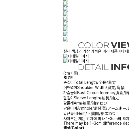
실제 색상과 가장 가까운 아래 제품이미지를
(cm기준)
SIZE
총길이
Total Length/全長/着丈
어깨넓이
Shoulder Width/肩寬/肩幅
가슴둘레
Bust Circumference/胸圍
팔길이
Sleeve Length/袖長/袖丈
팔둘레
Arm/袖圍/袖まわり
암홀너비
Armhole/肩腋寬/アームホー
밑단둘레
Hem/下擺圍/裾まわり
사이즈는 재는 위치에 따라 1~3cm의 오차
There may be 1~3cm difference dep
색상(Color)