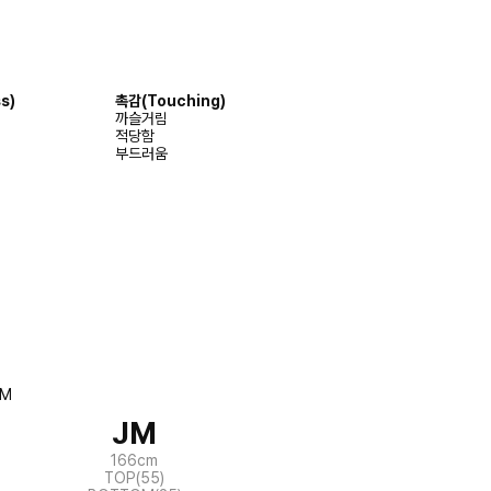
s)
촉감(Touching)
까슬거림
적당함
부드러움
JM
166cm
TOP(55)