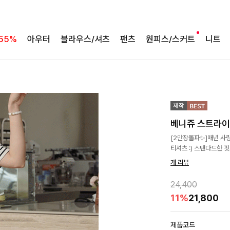
55%
아우터
블라우스/셔츠
팬츠
원피스/스커트
니트
베니쥬 스트라이
[2만장돌파✨]매년 사랑
티셔츠 :) 스탠다드한 
개 리뷰
24,400
11%
21,800
제품코드