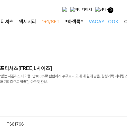
0
티셔츠
액세서리
1+1/SET
*하객룩*
VACAY LOOK
프티셔츠[FREE,L사이즈]
받는 시즌리스 아이템! 면100%로 탄탄하게 누구보다 오래 내 곁에 남을, 감성가득 레터링
핏과 기장감으로 깔끔한 아웃핏 완성!
TS61766