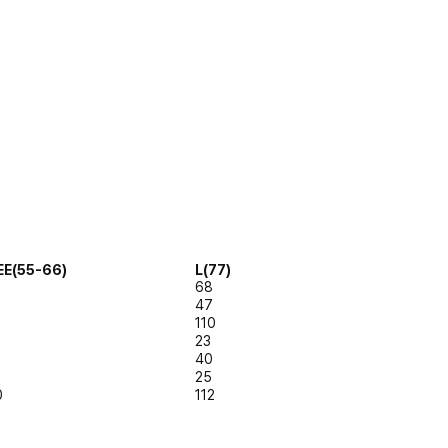
EE(55-66)
L(77)
68
47
110
23
40
25
0
112