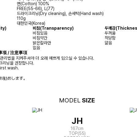
면(Cotton) 100%
FREE(55-66), L(77)
드라이크리닝(Dry cleaning), 손세탁(Hand wash)
110g
대한민국(Korea)
ty)
비침(Transparency)
두께감(Thicknes
비침있음
두꺼움
비침약간
적당함
밝은칼라만
얇음
없음
注意事项 / 注意事項
 관리법을 지켜주셔야 더 오래 예쁘게 입으실 수 있습니다.
크리닝을 권장합니다.
irst wash.
お勧めします。
MODEL
SIZE
JH
167cm
TOP(55)