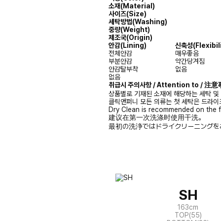
소재(Material)
사이즈(Size)
세탁방법(Washing)
중량(Weight)
제조국(Origin)
안감(Lining)
신축성(Flexibili
전체안감
매우좋음
부분안감
약간당겨짐
안감탈부착
없음
없음
취급시 주의사항 / Attention to / 
상품별로 기재된 소재에 해당하는 세탁 및
클릭앤퍼니 모든 의류는 첫 세탁은 드라이
Dry Clean is recommended on the f
建议在第一次洗涤时使用干洗。
最初の洗浄ではドライクリーニングを
SH
163cm
TOP(55)