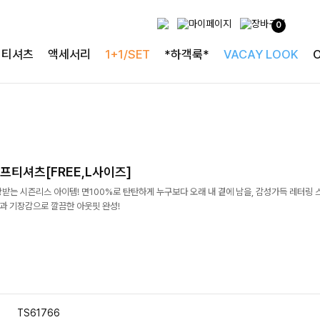
0
티셔츠
액세서리
1+1/SET
*하객룩*
VACAY LOOK
프티셔츠[FREE,L사이즈]
받는 시즌리스 아이템! 면100%로 탄탄하게 누구보다 오래 내 곁에 남을, 감성가득 레터링
핏과 기장감으로 깔끔한 아웃핏 완성!
TS61766