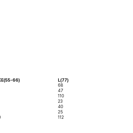
EE(55-66)
L(77)
68
47
110
23
40
25
0
112