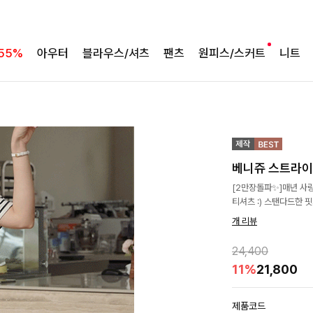
55%
아우터
블라우스/셔츠
팬츠
원피스/스커트
니트
베니쥬 스트라이
[2만장돌파✨]매년 사랑
티셔츠 :) 스탠다드한 
개 리뷰
24,400
11%
21,800
제품코드