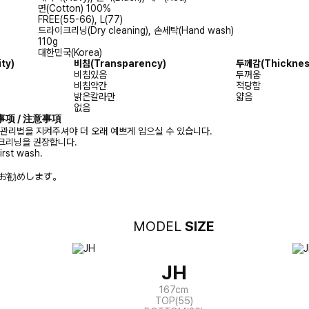
면(Cotton) 100%
FREE(55-66), L(77)
드라이크리닝(Dry cleaning), 손세탁(Hand wash)
110g
대한민국(Korea)
ty)
비침(Transparency)
두께감(Thicknes
비침있음
두꺼움
비침약간
적당함
밝은칼라만
얇음
없음
注意事项 / 注意事項
 관리법을 지켜주셔야 더 오래 예쁘게 입으실 수 있습니다.
크리닝을 권장합니다.
irst wash.
お勧めします。
MODEL
SIZE
JH
167cm
TOP(55)