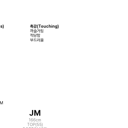
s)
촉감(Touching)
까슬거림
적당함
부드러움
JM
166cm
TOP(55)