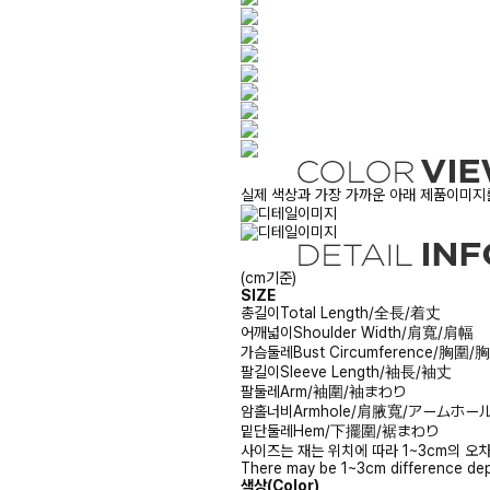
실제 색상과 가장 가까운 아래 제품이미지를
(cm기준)
SIZE
총길이
Total Length/全長/着丈
어깨넓이
Shoulder Width/肩寬/肩幅
가슴둘레
Bust Circumference/胸圍
팔길이
Sleeve Length/袖長/袖丈
팔둘레
Arm/袖圍/袖まわり
암홀너비
Armhole/肩腋寬/アームホー
밑단둘레
Hem/下擺圍/裾まわり
사이즈는 재는 위치에 따라 1~3cm의 오차
There may be 1~3cm difference dep
색상(Color)