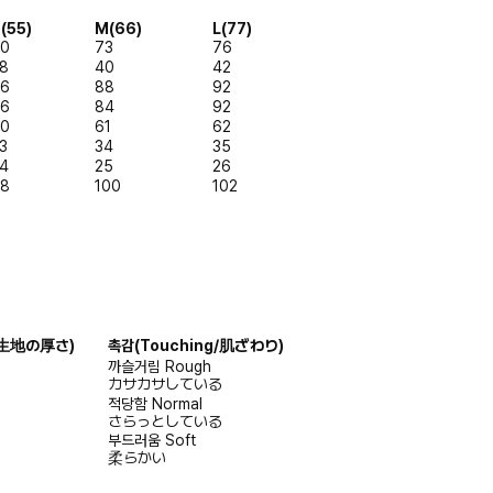
(55)
M(66)
L(77)
0
73
76
8
40
42
6
88
92
6
84
92
0
61
62
3
34
35
4
25
26
8
100
102
s/生地の厚さ)
촉감
(Touching/肌ざわり)
까슬거림
Rough
カサカサしている
적당함
Normal
さらっとしている
부드러움
Soft
柔らかい