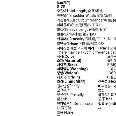
(cm기준)
SIZE
총길이
Total length/全長/着丈
어깨넓이
Shoulder Width/肩寬/肩幅
가슴둘레
Bust Circumference/胸圍
허리둘레
Waist/腰围/ウエスト
팔길이
Sleeve Length/袖長/袖丈
팔둘레
Arm/袖圍/袖まわり
암홀너비
Armhole/肩腋寬/アームホー
밑단둘레
Hem/下擺圍/裾まわり
사이즈는 재는 위치에 따라 1~3cm의 오차
There may be 1~3cm difference dep
색상(Color)
브라운(
소재(Material)
폴리에스
사이즈(Size)
S(55)
세탁방법(Washing)
드라이크
중량(Weight)
1060
제조국(Origin)
대한민국
안감
(Lining/裏地)
신축성
(Fle
전체안감
Entirly
매우좋음
Fl
全体あり
あり
부분안감
Partially
약간당겨짐
部分あり
若干あり
안감탈부착
Detachable
없음
Inflexi
脱着可能
なし
없음
None