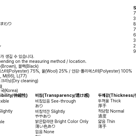
S
7
3
/胸まわり
8
7
6
3
ル
2
9
가 생길 수 있습니다.
ending on the measuring method / location.
Brown), 블랙(Black)
터(Polyester) 75%, 울(Wool) 25% / 안감-폴리에스터(Polyester) 100%
, M(66), L(77)
리닝(Dry cleaning)
g
(Korea)
xibility/伸縮性)
비침
(Transparency/透け感)
두께감
(Thicknes
두꺼움
Thick
exible
비침있음
See-through
厚手
あり
Slightly
적당함
Normal
비침약간
Slightly
適度
ややあり
밝은칼라만
Bright Color Only
얇음
Thin
ble
薄い色あり
薄手
없음
None