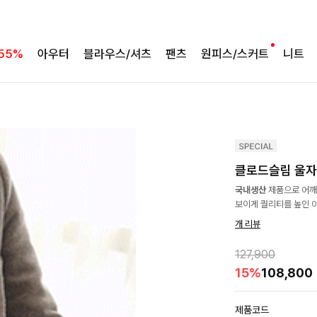
55%
아우터
블라우스/셔츠
팬츠
원피스/스커트
니트
클로드슬림 울자켓
국내생산
제품으로 어깨
보이게 퀄리티를 높인 
개 리뷰
127,900
15%
108,800
제품코드