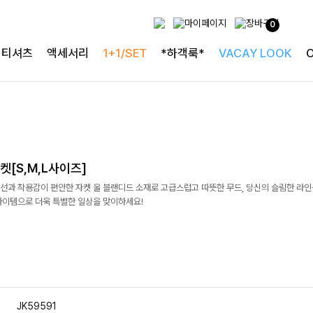
0
티셔츠
액세서리
1+1/SET
*하객룩*
VACAY LOOK
[S,M,L사이즈]
선과 착용감이 편안한 자켓 울 블랜디드 소재로 고급스럽고 따뜻한 무드, 당신의 슬림한 라인
아이템으로 더욱 특별한 일상을 맞이하세요!
JK59591