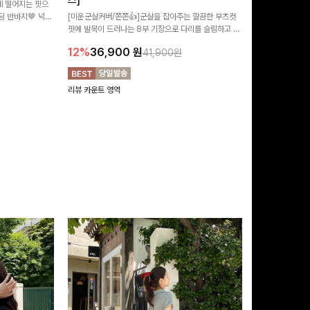
즈]
 떨어지는 핏으
[MADE/후기인
 반바지🤎 넉넉
[미운군살커버/쫀쫀👍]군살을 잡아주는 깔끔한 부츠컷
직하지만 부츠컷으
여행룩까지 활용도
핏에 발목이 드러나는 8부 기장으로 다리를 슬림하고 길
로 하루종일 편안
20%
29,9
어보이게 만들어주며 생지 소재로 멋을 더한 데님팬츠에
12%
36,900
원
41,900원
요~!
리뷰 카운트 영역
리뷰 카운트 영역