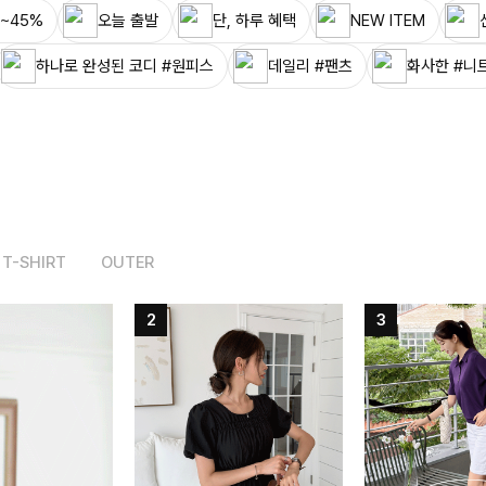
~45%
오늘 출발
단, 하루 혜택
NEW ITEM
하나로 완성된 코디 #원피스
데일리 #팬츠
화사한 #니
T-SHIRT
OUTER