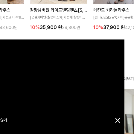
찰랑넘버원 와이드밴딩팬츠[S,M,L사이즈]
메칸드 카라블라우스
라우스
[군살커버만점/썸머소재]가볍게 찰랑이는
[썸머원단🌊/팔뚝커버]은은한
지]가볍고 내추럴
원단과 여유로운 와이드 핏으로 하루 종일
와 여유로운 실루엣이 만나 
라우스로, 답답함
10%
35,900
원
10%
37,900
원
39,800원
42,
43,600원
편안하게 착용하실 수 있는 팬츠입니다 🖤
세련된 무드를 연출해주는 블
 얼굴선을 더욱 시
✨ 허리 전체 밴딩과 스트링 디테일로 안정
리룩부터 출근룩까지 다양하게
🌿
감 있는 착용감을 더해드려요!
은 베이직한 디자인!
더보기
 않기