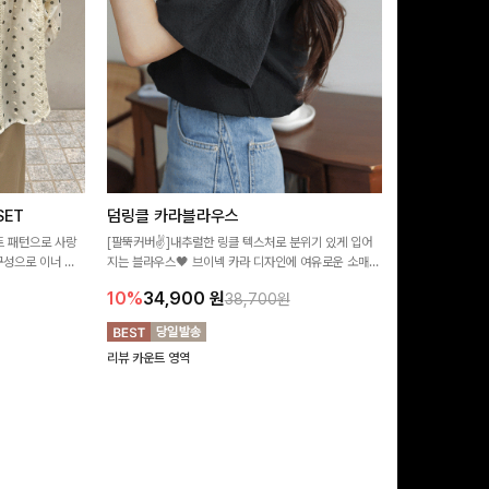
ET
덤링클 카라블라우스
비반드 링클
트 패턴으로 사랑
[팔뚝커버✌]내추럴한 링클 텍스처로 분위기 있게 입어
[구김걱정없는✨/
구성으로 이너 걱
지는 블라우스🖤 브이넥 카라 디자인에 여유로운 소매핏
처가 돋보이는 블
:)
더해져 여리하면서도 시원한 무드로 즐기기 좋아요-
소매 디테일이 
10%
34,900
원
17%
28,9
38,700원
연출해드려요!
리뷰 카운트 영역
리뷰 카운트 영역