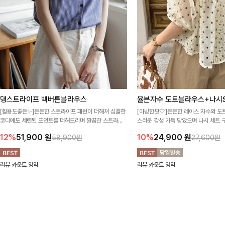
댕스트라이프 백버튼블라우스
율븐자수 도트블라우스+나시S
[활용도좋은✨]은은한 스트라이프 패턴이 더해져 심플한
[아방한핏🤍]은은한 레이스 자수와 도
코디에도 세련된 포인트를 더해드리며 깔끔한 스트라이
스러운 감성 가득 담았으며 나시 세트 
프 디테일로 유행 없이 오래 함께하기 좋은 블라우스예요
정없이 손쉽게 코디 가능한 블라우스에요
12%
51,900
원
10%
24,900
원
58,900원
27,600원
리뷰 카운트 영역
리뷰 카운트 영역