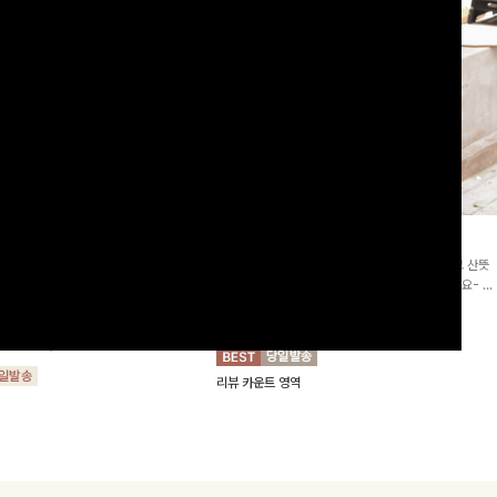
2차리오더]뮨스트링 플라워원피
딘젤퍼프 스트라이프원피스
[청순무드/체형커버]꾸안꾸 무드의 정석🤍 가볍고 산뜻
워 패턴과 랩 디자인으로 여성스러우면
한 착용감으로 여름 내내 손이 자주 가는 원피스예요- 은
를 더해주며 스트링이 내장되어있어 슬
은한 스트라이프 패턴과 여유로운 핏이 만나 편안함은 물
10%
64,900
원
72,100원
할 수 있어요🤍
론, 고급스러운 분위기까지 더해드립니다
00
원
36,800원
리뷰 카운트 영역