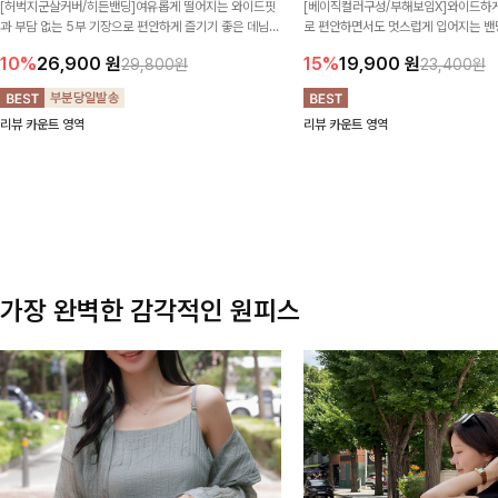
[허벅지군살커버/히든밴딩]여유롭게 떨어지는 와이드핏
[베이직컬러구성/부해보임X]와이드하게
과 부담 없는 5부 기장으로 편안하게 즐기기 좋은 데님
로 편안하면서도 멋스럽게 입어지는 밴딩
팬츠 ✨ 빈티지한 워싱감이 더해져 캐주얼하면서도 트렌
한 포켓 디테일 더해져 데일리룩부터 
10%
26,900
원
15%
19,900
원
29,800원
23,400원
디한 무드로 연출
높게 즐겨지는 아이템!
리뷰 카운트 영역
리뷰 카운트 영역
가장 완벽한 감각적인 원피스