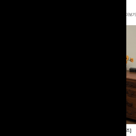
더보기
부츠컷슬랙스[S,M,L사이즈]
쿨링버튼 8부와이드팬츠[FREE,L사이즈]