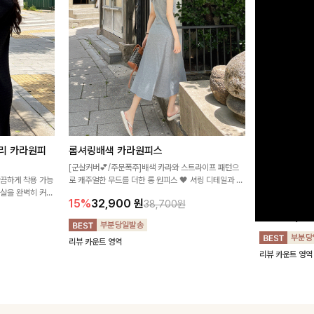
리 카라원피
롬셔링배색 카라원피스
[비율만점/
스
[군살커버💕/주문폭주]배색 카라와 스트라이프 패턴으
깔끔하게 착용 가능
로 캐주얼한 무드를 더한 롱 원피스 🖤 셔링 디테일과 쫀
고급스러운 플라
군살을 완벽히 커버
쫀한 스판 소재로 편안하면서도 여성스럽게 연출돼요
서 세련된 분위기
15%
32,900
원
38,700원
림하게 핏을 조절
12%
32,4
리뷰 카운트 영역
리뷰 카운트 영역