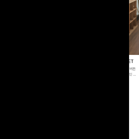
블라우스
제딧레이어드 블라우스+플레어팬츠SET
스퀘어넥]입체감 있는 링클 엠보 텍스
[완성도높은💗]레이어드한 듯 자연스러운 나시와 버튼
라우스- 여유로운 실루엣과 물결 짜임
원피스가 함께 구성된 세트 아이템입니다. 코디 고민 없
더해져 편안하면서도 여성스러운 무드를
이 한 벌만으로도 내추럴하면서 여성스러운 썸머룩 완성!
00
원
12%
43,900
원
34,800원
49,800원
리뷰 카운트 영역