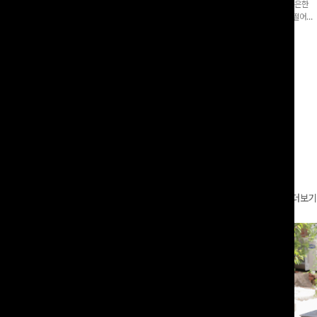
증👍]누구나 갖고 싶어할 슬랙스:)베이
[바스락소재💙/8부기장]사이드 버튼 디테일이 은은한
로 이쁜 핏 연출은 물론,쫀쫀한 스판끼
포인트가 되어주는 와이드 팬츠입니다. 여유롭게 떨어지
하게!
는 실루엣과 가볍게 바스락거리는 소재감으로 시원하고
00
원
14%
42,900
원
37,300원
49,800원
편안하게 즐기기 좋은 아이템-
리뷰 카운트 영역
더보기