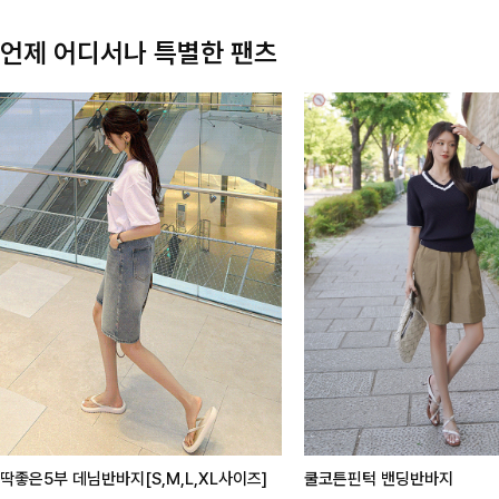
언제 어디서나 특별한 팬츠
딱좋은5부 데님반바지[S,M,L,XL사이즈]
쿨코튼핀턱 밴딩반바지