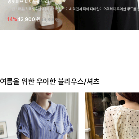
밍팃퍼프 타이블라우스
[고급스러움/하객룩추천💎]여성스러운 브이넥 라인과 타이 디테일이 어우러져 우아한 무드를 
라우스 🤍 여유로운 7부 소매로 편안하게 착용되며 데일리룩부터 출근룩, 하객룩까지 세련된
14%
42,900
원
49,800원
기 좋은 아이템이에요
여름을 위한 우아한 블라우스/셔츠