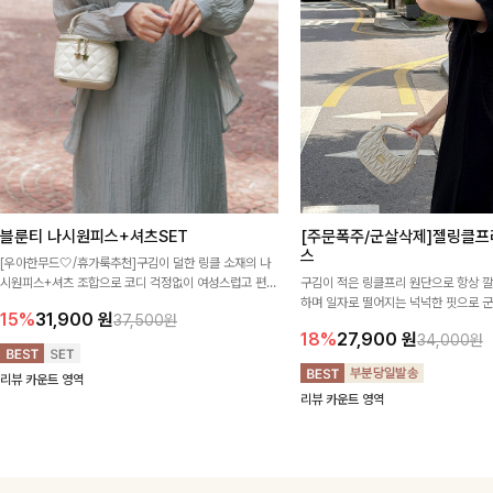
블룬티 나시원피스+셔츠SET
[주문폭주/군살삭제]젤링클프
스
[우아한무드🤍/휴가룩추천]구김이 덜한 링클 소재의 나
시원피스+셔츠 조합으로 코디 걱정없이 여성스럽고 편안
구김이 적은 링클프리 원단으로 항상 
하게 즐길 수 있는 아이템이에요:)
하며 일자로 떨어지는 넉넉한 핏으로 
15%
31,900
원
37,500원
해주는 원피스에요🖤
18%
27,900
원
34,000원
리뷰 카운트 영역
리뷰 카운트 영역