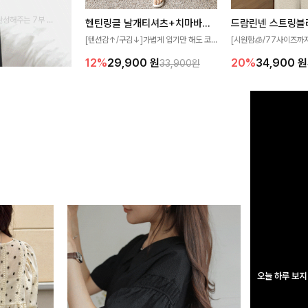
완성해주는 7부 블
헨틴링클 날개티셔츠+치마바지SET
드람린넨 스트링블
 스타일링을 연출하
[텐션감↑/구김↓]가볍게 입기만 해도 코
[시원함🧊/77사이즈까
디가 완성되는 세트 아이템으로, 자연스럽
한 텍스처가 돋보이는 블
12%
29,900
원
20%
34,900
원
33,900원
게 퍼지는 프릴 날개 소매가 우아한 포인트
없는 슬릿 카라 디자인이
를 더해드립니다💕 잔잔한 링클 텍스처 소
원하게 연출해드립니다 
재와 편안한 허리밴딩으로 하루 종일 산뜻
하고 쾌적하게 즐겨보세요!
오늘 하루 보지