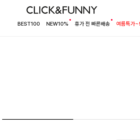
여름의 끝을 완성할
BEST100
NEW10%
휴가 전 빠른배송
여름특가~
감각적인 원피스
셀퍼프 셔링원피스