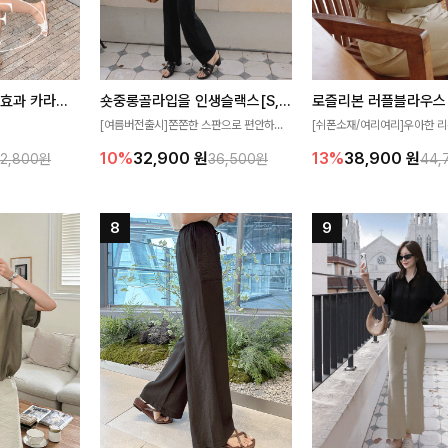
[재구매율1위] 냉감효과 카라니트
숏중롱골라입을 인생슬랙스[S,M,L,XL사이즈]
로즐리본 러플블라우스
[여름버전출시]쫀쫀한 스판으로 편안하게
[쉬폰소재/여리여리]우아한 리
필요가 없어요!얇
착용되어 누구나 입기 좋은 데일리 슬랙스!
연스럽게 흐르는 러플 디테일
10%
32,900
원
13%
38,900
원
32,800원
36,500원
44,
여름에도 시원하게
숏·기본·롱 기장과 와이드·부츠컷 핏까지 취
분위기를 더해주는 블라우스 
다
향에 맞게 선택할 수 있어 더욱 만족스러워
한 소재감과 여유롭게 떨어지
요
얼굴까지 화사해 보이며 세련
좋아요