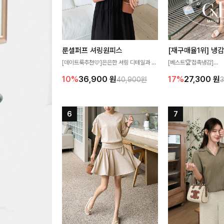
룬셀퍼프 셔링원피스
[데이트룩추천🩷]은은한 셔링 디테일과 퍼
[베스트🏆접촉냉감]
프 소매가 어우러져 사랑스러운 무드를 완
여름에도 무더위 걱정할 
10%
36,900
원
17%
27,300
원
40,900원
성해주는 원피스🤍 허리 스모크 밴딩이 슬
고 가벼운 소재감으로 
림한 실루엣을 연출해주며, 자연스럽게 퍼
즐기실 수 있는 니트랍니
지는 플레어 라인으로 여성스럽고 편안하게
즐기기 좋아요