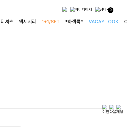
0
특별한 날을 빛내는
티셔츠
액세서리
1+1/SET
*하객룩*
VACAY LOOK
하객룩의 정석
로즐리본 러플블라우스