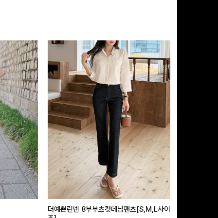
더예쁜린넨 8부부츠컷데님팬츠[S,M,L사이
급속쿨링효과 