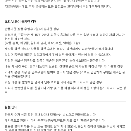
(인위적인 훼손 & 수선 등의 악용을 방지하기 위함이니 양해부탁드립니다)
*교환/반품시에도 추가 발생되는 모든 도선료는 고객님께서 부담해주셔야 합니다.
교환/반품이 불가한 경우
반품기한(상품 수령후 7일)이 경과한 경우
공정거래, 표준약관 제 15조 2항에 의한 이용자의 사용 또는 일부 소비에 의하여 재화 가치가
현저히 감소한 경우
(착용 흔적, 화장품, 탈취제 냄새, 세탁, 수선, 택훼손 포함)
세탁을 하신 경우나 착용을 하신 후에는 불량이 발견되어도 교환/반품이 불가합니다.
워싱면 종류의 제품은 워싱과정에서 옷이 살짝 돌아가는 현상이 있을 수 있습니다.
피팅만 해보신 경우라도 상품이 훼손된 경우(구김,늘어남,보풀)는 불가합니다.
배송 시 생긴 구김, 단추 바느질의 느슨함, 간단한 손질이 가능한 마감실 처리가 미흡한 경우
거래처 공정 과정 중 단추구멍이 완벽히 뚫리지 않은 경우 (가위로 간단하게 구멍을 내주신 뒤
착용 부탁드립니다)
워싱 과정 중 발생하는 냄새와 단추 위치를 나타내는 초크 자국이 남은 경우
지퍼의 뻣뻣한 움직임, 신발이나 가방 및 소품 마감 처리에서 생긴 소량의 본드 자국이 있는 경
우
환불 안내
환불시 수거 상품 확인 후 3일이내 결제하신 방법으로 환불해드립니다
예치금으로 환불 시 다시 원결제(무통장,핸드폰,카드)로의 환불은 불가합니다.
핸드폰 결제후 부분 취소 또는 결제한 달이 지나 환불시, 통신사 정책상 핸드폰 취소가 되지않
아 반품시 결제금액의 3.75%가 차감 후 환불됩니다.