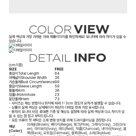
실제 색상과 가장 가까운 아래 제품이미지를 확인하세요! 모니터에 따라 차이가 있을 수
있습니다.
(cm기준)
SIZE
FREE
총길이
Total Length
64
어깨넓이
Shoulder Width
36
가슴둘레
Bust Circumference
99
팔길이
Sleeve Length
59
팔둘레
Arm
36
암홀너비
Armhole
23
밑단둘레
Hem
73
- 사이즈는 재는 방법이나 위치에 따라 1~3cm 정도의 오차가 발생할 수 있습니다.
- 상품의 실제 색상은 상세페이지 하단의 디테일 컷과 가장 유사합니다.
- 용자의 모니터 사양, 휴대폰 기종 및 해상도 설정에 따라 실제 색상과 다소 차이가 있
을 수 있는 점 참고 부탁드립니다.
- 모든 의류의 첫 세탁은 소재 변형 방지를 위해 드라이클리닝을 권장합니다.
브라운(Brown), 베이지(Beige), 핑크(Pink), 그레이(Gray), 그린(Gre
색상
en), 아이보리(Ivory), 레드(Red), 챠콜(Charcoal), 네이비(Navy), 블
(Color)
랙(Black), 오트밀(Oatmeal), 블루(Blue), 소라(Skyblue)