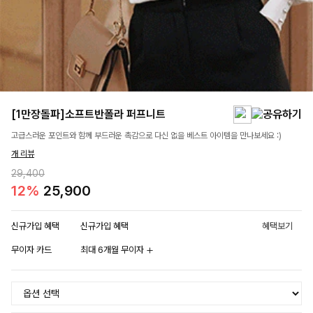
[1만장돌파]소프트반폴라 퍼프니트
고급스러운 포인트와 함께 부드러운 촉감으로 다신 없을 베스트 아이템을 만나보세요 :)
개 리뷰
29,400
12%
25,900
신규가입 혜택
신규가입 혜택
혜택보기
무이자 카드
최대 6개월 무이자