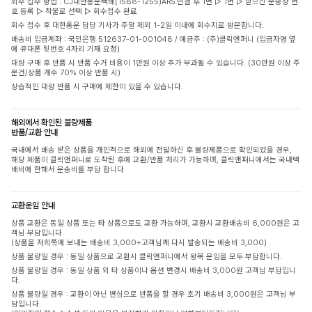
회수 접수 방법 : CJ대한통운택배(1588-1255)ARS 연결 후 1번 ▷ 1번 ▷ 받으신 운송장 번
호 등록 ▷ 착불로 선택 ▷ 회수접수 완료
회수 접수 후 대한통운 담당 기사가 주말 제외 1-2일 이내에 회수지로 방문합니다.
배송비 입금계좌 : 국민은행 512637-01-001048 / 예금주 : (주)클릭앤퍼니 (입금자명 옆
에 휴대폰 뒷번호 4자리 기재 요청)
대량 구매 후 반품 시 반품 수거 비용이 1만원 이상 추가 부과될 수 있습니다. (30만원 이상 주
문건/상품 개수 70% 이상 반품 시)
상습적인 대량 반품 시 구매에 제한이 있을 수 있습니다.
해외에서 확인된 불량제품
반품/교환 안내
국내에서 배송 받은 상품을 개인적으로 해외에 전달하신 후 불량제품으로 확인되었을 경우,
해당 제품이 클릭앤퍼니로 도착된 후에 교환/반품 처리가 가능하며, 클릭앤퍼니에서는 국내택
배비에 한해서 운송비를 부담 합니다
교환운임 안내
상품 교환은 동일 상품 또는 타 상품으로도 교환 가능하며, 교환시 교환배송비 6,000원은 고
객님 부담입니다.
(상품을 저희쪽에 보내는 배송비 3,000+고객님께 다시 발송되는 배송비 3,000)
상품 불량일 경우 : 동일 상품으로 교환시 클릭앤퍼니에서 왕복 운임을 모두 부담합니다.
상품 불량일 경우 : 동일 상품 외 타 상품이나 옵션 변경시 배송비 3,000원 고객님 부담입니
다.
상품 불량일 경우 : 교환이 아닌 변심으로 반품을 할 경우 초기 배송비 3,000원은 고객님 부
담입니다.