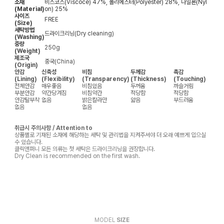
소재
비스코스(Viscoce) 47%, 폴리에스터(Polyester) 28%, 나일론(Nyl
(Material)
on) 25%
사이즈
FREE
(Size)
세탁방법
드라이크리닝(Dry cleaning)
(Washing)
중량
250g
(Weight)
제조국
중국(China)
(Origin)
안감
신축성
비침
두께감
촉감
(Lining)
(Flexibility)
(Transparency)
(Thickness)
(Touching)
전체안감
매우좋음
비침있음
두꺼움
까슬거림
부분안감
약간당겨짐
비침약간
적당함
적당함
안감탈부착
없음
밝은칼라만
얇음
부드러움
없음
없음
취급시 주의사항 / Attention to
상품별로 기재된 소재에 해당하는 세탁 및 관리법을 지켜주셔야 더 오래 예쁘게 입으실
수 있습니다.
클릭앤퍼니 모든 의류는 첫 세탁은 드라이크리닝을 권장합니다.
Dry Clean is recommended on the first wash.
MODEL
SIZE