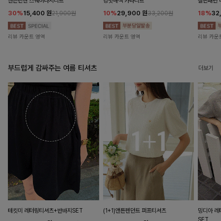
앤즌린넨 스퀘어나시니트
킹밋배색 카라니트
캘핀패턴 
30%
15,400
원
10%
29,900
원
18%
32
21,900원
33,200원
리뷰 카운트 영역
리뷰 카운트 영역
리뷰 카운
부드럽게 감싸주는 여름 티셔츠
더보기
테킷미 레터링티셔츠+반바지SET
(1+1)앤튼펜던트 퍼프티셔츠
밍디아 
SET