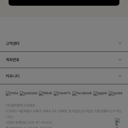
고객센터
계좌번호
커뮤니티
(주)클릭앤퍼니/김예중
02880 서울특별시 성북구 성북로 49 (성북동, 운석빌딩) 운석빌딩 5층(반품주소가 아닙
니다.)
사업자 등록번호 209-81-43420