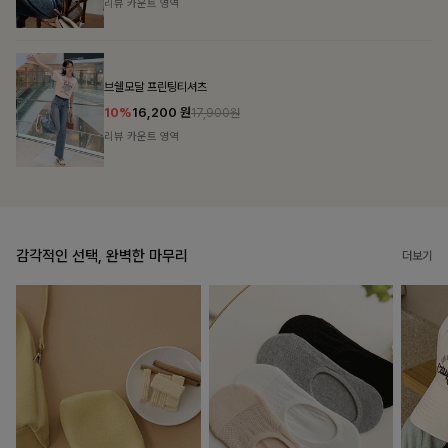
리뷰 카운트 영역
캣시어서커 버튼카라원피스+벨트SET
16%
79,900
원
95,100원
리뷰 카운트 영역
감각적인 선택, 완벽한 마무리
더보기