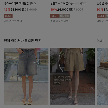
댕스트라이프 백버튼블라우스
율븐자수 도트블라우스+나시SET
덤링클 카
12%
51,900
원
10%
24,900
원
10%
34
58,900원
27,600원
리뷰 카운트 영역
리뷰 카운트 영역
리뷰 카운
언제 어디서나 특별한 팬츠
더보기