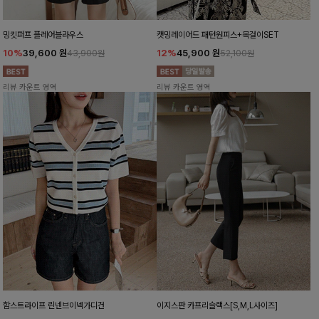
밍킷퍼프 플레어블라우스
캣밍레이어드 패턴원피스+목걸이SET
10%
39,600
원
12%
45,900
원
43,900원
52,100원
리뷰 카운트 영역
리뷰 카운트 영역
함스트라이프 린넨브이넥가디건
이지스판 카프리슬랙스[S,M,L사이즈]