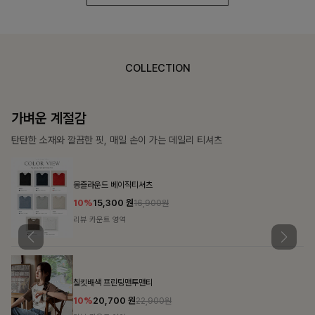
COLLECTION
가장 쉬운 코디
특별한 날부터 일상까지 함께하는 룩
쥬빌스트링 포켓원피스
17%
48,900
원
58,900원
리뷰 카운트 영역
블룬티 나시원피스+셔츠SET
15%
31,900
원
37,500원