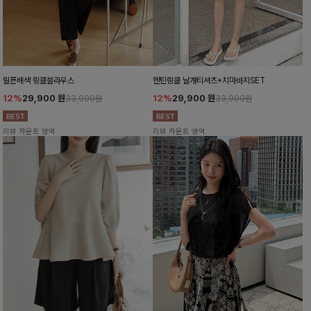
릴픈배색 링클블라우스
헨틴링클 날개티셔츠+치마바지SET
12%
29,900
원
12%
29,900
원
33,900원
33,900원
리뷰 카운트 영역
리뷰 카운트 영역