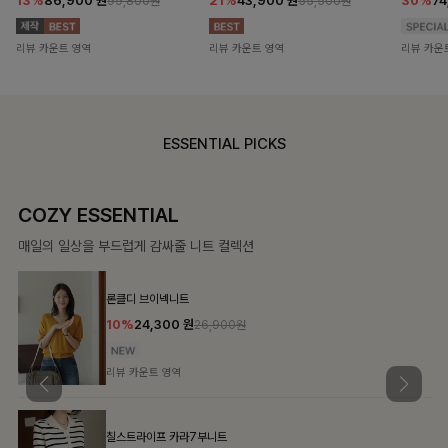
13%
86,900
원
21%
43,900
원
30%
7
99,800원
55,500원
리뷰 카운트 영역
리뷰 카운트 영역
리뷰 카운
ESSENTIAL PICKS
COZY ESSENTIAL
매일의 일상을 부드럽게 감싸줄 니트 컬렉션
론클디 브이넥니트
10%
24,300
원
26,900원
리뷰 카운트 영역
칠스트라이프 카라7부니트