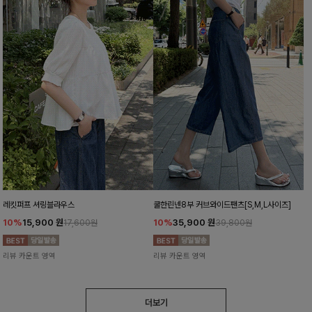
레킷퍼프 셔링블라우스
쿨한린넨8부 커브와이드팬츠[S,M,L사이즈]
10%
15,900
원
10%
35,900
원
17,600원
39,800원
리뷰 카운트 영역
리뷰 카운트 영역
더보기