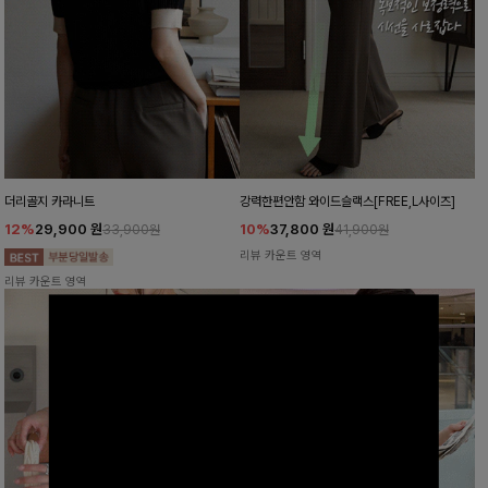
더리골지 카라니트
강력한편안함 와이드슬랙스[FREE,L사이즈]
12%
29,900
원
10%
37,800
원
33,900원
41,900원
리뷰 카운트 영역
리뷰 카운트 영역