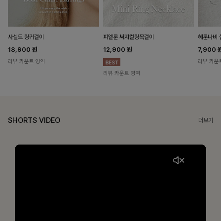
헤룬나비 
사셀드 링귀걸이
피엘룬 써지컬링목걸이
7,900
18,900
원
12,900
원
리뷰 카운
리뷰 카운트 영역
리뷰 카운트 영역
SHORTS VIDEO
더보기