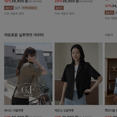
18%
29,900
원
28%
35,900
원
36,400원
49,800원
10%
34
리뷰 카운트 영역
리뷰 카운트 영역
리뷰 카운
여유로운 실루엣의 아우터
더보기
래나드 더블자켓
자빈닛 싱글자켓
캣민더블 