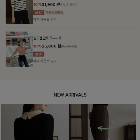
10%
31,900
원
35,400원
리뷰 카운트 영역
셀드펜던트 7부니트
10%
25,800
원
28,600원
리뷰 카운트 영역
NEW ARRIVALS