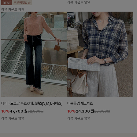
리뷰 카운트 영역
리뷰 카운트 영역
다이어트그만 부츠컷데님팬츠[S,M,L사이즈]
티븐롤업 체크셔츠
10%
47,700
원
10%
24,300
원
52,900원
26,900원
리뷰 카운트 영역
리뷰 카운트 영역