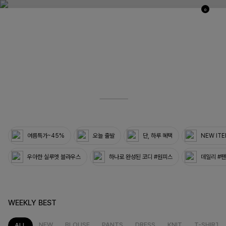
0
03
33
여름특가~45%
오늘 출발
단, 하루 혜택
NEW IT
우아한 실루엣 블라우스
하나로 완성된 코디 #원피스
데일리 #
WEEKLY BEST
NEW
BLOUSE
PANTS
DRESS
KNIT
T-SHIRT
ALL