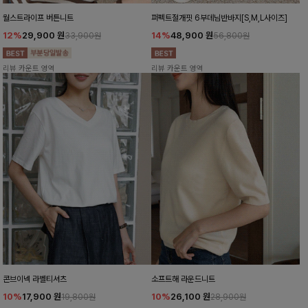
월스트라이프 버튼니트
퍼펙트절개핏 6부데님반바지[S,M,L사이즈]
12%
29,900
원
14%
48,900
원
33,900원
56,800원
리뷰 카운트 영역
리뷰 카운트 영역
콘브이넥 라벨티셔츠
소프트해 라운드니트
10%
17,900
원
10%
26,100
원
19,800원
28,900원