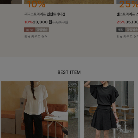
25%
10%
밴스트라이프 스트링원피스
[5천장돌파/C
25%
35,100
원
10%
34,90
46,800원
리뷰 카운트 영역
리뷰 카운트 영
BEST ITEM