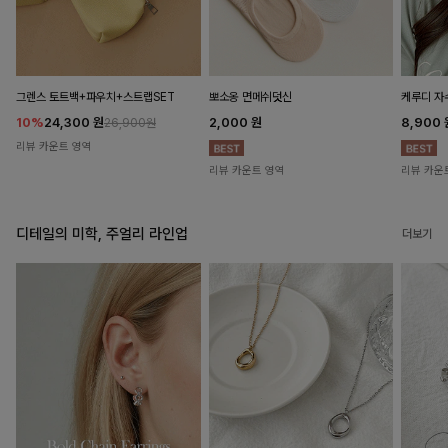
뽀소옹 면메쉬덧신
그렌스 토트백+파우치+스트랩SET
케루디 자
2,000
원
10%
24,300
원
8,900
26,900원
리뷰 카운트 영역
리뷰 카운트 영역
리뷰 카운
디테일의 미학, 주얼리 라인업
더보기