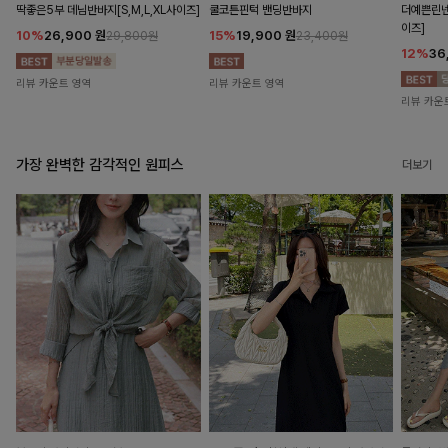
딱좋은5부 데님반바지[S,M,L,XL사이즈]
쿨코튼핀턱 밴딩반바지
더예쁜린넨
이즈]
10%
26,900
원
15%
19,900
원
29,800원
23,400원
12%
36
리뷰 카운트 영역
리뷰 카운트 영역
리뷰 카운
가장 완벽한 감각적인 원피스
더보기