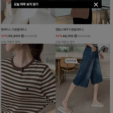
오늘 하루 보지 않기
펌레이스 리본블라우스
럽틸스퀘어 리본블라우스
10%
39,600
원
10%
44,100
원
43,900원
48,900원
리뷰 카운트 영역
리뷰 카운트 영역