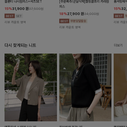
블룬티 나시원피스+셔츠SET
[주문폭주/군살삭제]젤링클프리 카라원
롬셔링배
피스
15%
31,900
원
15%
32
37,500원
18%
27,900
원
34,000원
리뷰 카운트 영역
리뷰 카운
리뷰 카운트 영역
다시 찾게되는 니트
더보기