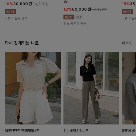
SET
10%
30,900
원
15%
35
34,300원
12%
69,900
원
79,400원
리뷰 카운트 영역
리뷰 카운
리뷰 카운트 영역
다시 찾게되는 니트
더보기
델로펜던트 펀칭카라니트
킹밋배색 카라니트
캘로이 비