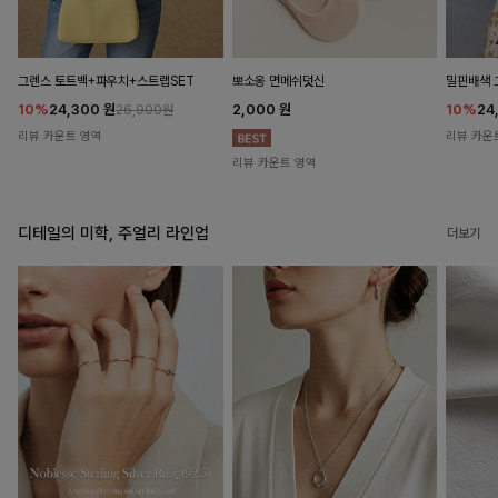
뽀소옹 면메쉬덧신
그렌스 토트백+파우치+스트랩SET
밀핀배색 
2,000
원
10%
24,300
원
10%
24
26,900원
리뷰 카운트 영역
리뷰 카운
리뷰 카운트 영역
디테일의 미학, 주얼리 라인업
더보기