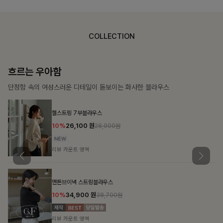
COLLECTION
가벼운 계절감
탄탄한 소재와 깔끔한 핏, 매일 손이 가는 데일리 티셔츠
몽즐라운드 베이직티셔츠
10%
15,300
원
16,900원
리뷰 카운트 영역
칠킷배색 프린팅맨투맨티
10%
20,700
원
22,900원
리뷰 카운트 영역