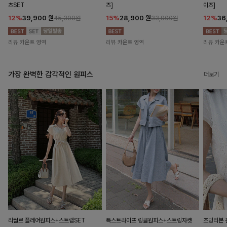
츠SET
즈]
이즈]
12%
39,900
원
15%
28,900
원
12%
36
45,300원
33,900원
리뷰 카운트 영역
리뷰 카운트 영역
리뷰 카운
가장 완벽한 감각적인 원피스
더보기
리월르 플레어원피스+스트랩SET
특스트라이프 링클원피스+스트링자켓
초밍리본 