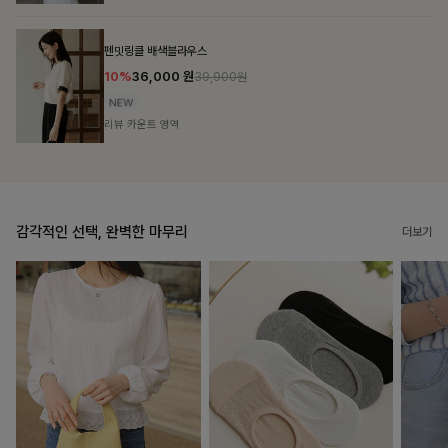
브쉘모달 프린팅티셔츠
10%
16,200
원
17,900원
리뷰 카운트 영역
감각적인 선택, 완벽한 마무리
더보기