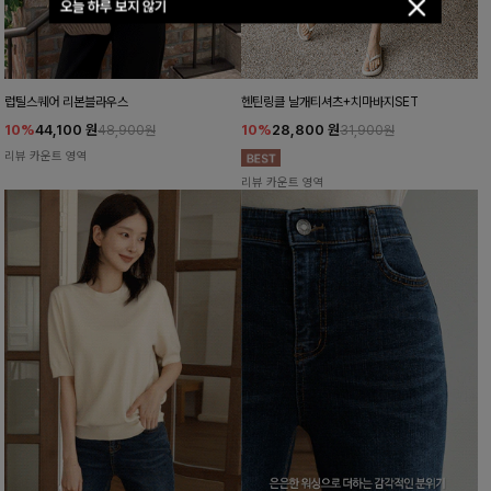
오늘 하루 보지 않기
럽틸스퀘어 리본블라우스
헨틴링클 날개티셔츠+치마바지SET
10%
44,100
원
10%
28,800
원
48,900원
31,900원
리뷰 카운트 영역
리뷰 카운트 영역