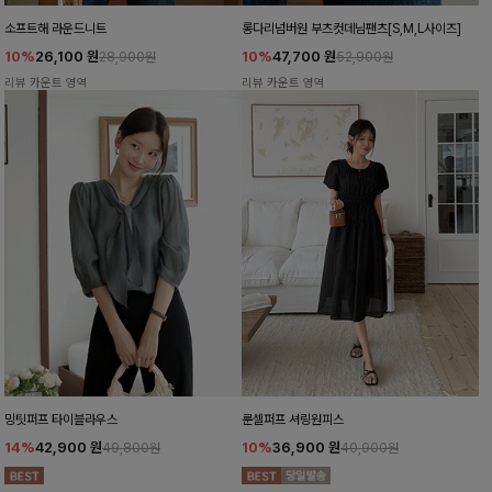
소프트해 라운드니트
롱다리넘버원 부츠컷데님팬츠[S,M,L사이즈]
10%
26,100
원
10%
47,700
원
28,900원
52,900원
리뷰 카운트 영역
리뷰 카운트 영역
밍팃퍼프 타이블라우스
룬셀퍼프 셔링원피스
14%
42,900
원
10%
36,900
원
49,800원
40,900원