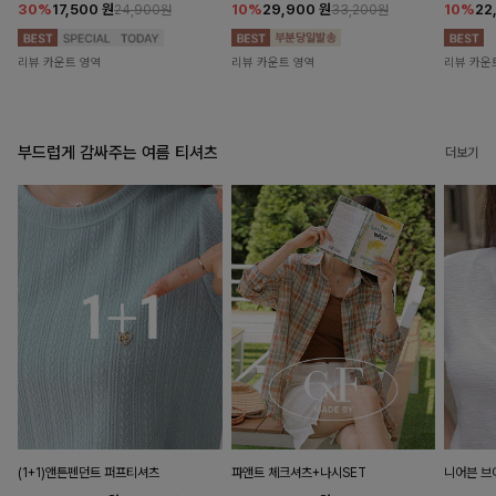
30%
17,500
원
10%
29,900
원
10%
22
24,900원
33,200원
리뷰 카운트 영역
리뷰 카운트 영역
리뷰 카운
부드럽게 감싸주는 여름 티셔츠
더보기
(1+1)앤튼펜던트 퍼프티셔츠
파앤트 체크셔츠+나시SET
니어븐 브