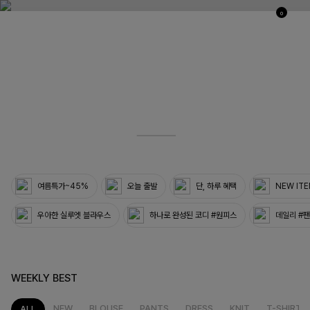
0
03
33
여름특가~45%
오늘 출발
단, 하루 혜택
NEW IT
우아한 실루엣 블라우스
하나로 완성된 코디 #원피스
데일리 #
WEEKLY BEST
NEW
BLOUSE
PANTS
DRESS
KNIT
T-SHIRT
ALL