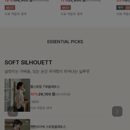
18%
104,900
원
11%
33,800
원
35%
67
127,900원
37,900원
리뷰 카운트 영역
리뷰 카운트 영역
리뷰 카운
ESSENTIAL PICKS
COZY ESSENTIAL
매일의 일상을 부드럽게 감싸줄 니트 컬렉션
켐펜던트 꽈배기니트
15%
22,900
원
26,900원
리뷰 카운트 영역
칠스트라이프 카라7부니트