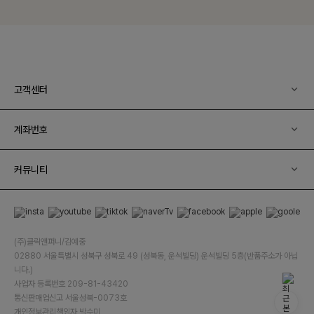
고객센터
계좌번호
커뮤니티
(주)클릭앤퍼니/김예중
02880 서울특별시 성북구 성북로 49 (성북동, 운석빌딩) 운석빌딩 5층(반품주소가 아닙
니다.)
사업자 등록번호 209-81-43420
통신판매업신고 서울성북-0073호
개인정보관리책임자 박수미