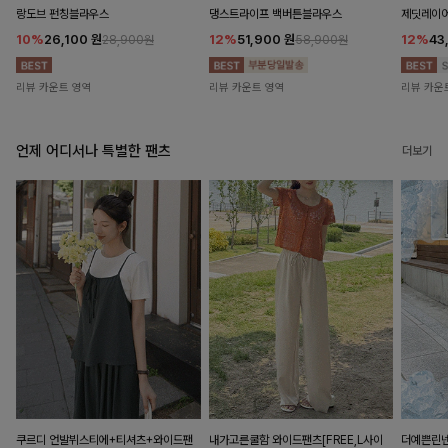
랑도브 펀칭블라우스
댕스트라이프 백버튼블라우스
제딧레이어
10%
26,100
원
12%
51,900
원
12%
43
28,900원
58,900원
리뷰 카운트 영역
리뷰 카운트 영역
리뷰 카운
언제 어디서나 특별한 팬츠
더보기
쿠르디 언발뷔스티에+티셔츠+와이드팬
내가고른쿨함 와이드팬츠[FREE,L사이
더예쁜린넨