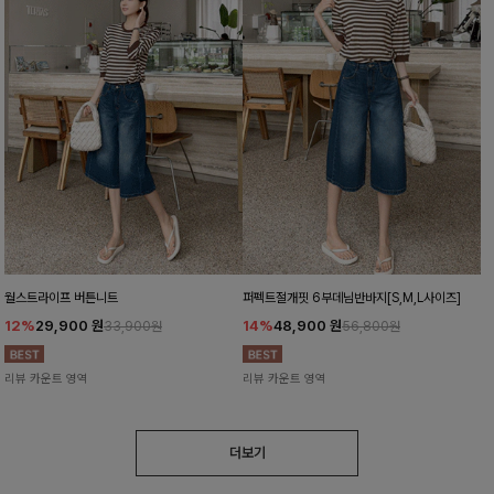
월스트라이프 버튼니트
퍼펙트절개핏 6부데님반바지[S,M,L사이즈]
12%
29,900
원
14%
48,900
원
33,900원
56,800원
리뷰 카운트 영역
리뷰 카운트 영역
더보기