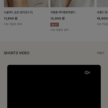
노블레스 순은 반지(92.5)
피엘룬 써지컬링목걸이
사셀드 링
11,900
원
12,900
원
18,90
리뷰 카운트 영역
리뷰 카운
리뷰 카운트 영역
SHORTS VIDEO
더보기