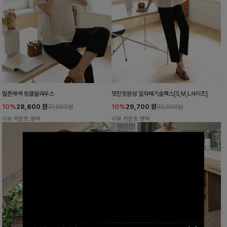
릴픈배색 링클블라우스
멋진핏완성 일자배기슬랙스[S,M,L사이즈]
10%
28,800
원
10%
29,700
원
31,900원
32,900원
리뷰 카운트 영역
리뷰 카운트 영역