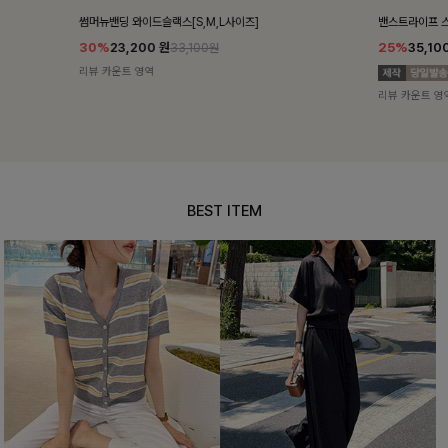
밴스트라이프 스트링원피스
쥬린레이스 카
25%
35,100
원
12%
34,90
46,800원
리뷰 카운트 영역
리뷰 카운트 영
BEST ITEM