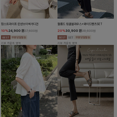
함스트라이프 린넨브이넥가디건
팔롬드 링클블라우스+와이드팬츠SET
10%
24,900
원
20%
30,900
원
27,600원
38,600원
리뷰 카운트 영역
리뷰 카운트 영역