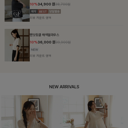
10%
31,900
원
35,400원
리뷰 카운트 영역
폴딘울 골지유넥니트
10%
24,300
원
26,900원
리뷰 카운트 영역
NEW ARRIVALS