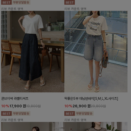
리뷰 카운트 영역
리뷰 카운트 영역
콘브이넥 라벨티셔츠
딱좋은5부 데님반바지[S,M,L,XL사이즈]
10%
17,900
원
10%
26,900
원
19,800원
29,800원
리뷰 카운트 영역
리뷰 카운트 영역