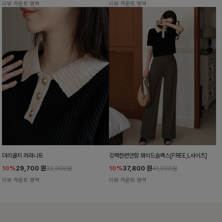
리뷰 카운트 영역
리뷰 카운트 영역
더리골지 카라니트
강력한편안함 와이드슬랙스[FREE,L사이즈]
10%
29,700
원
10%
37,800
원
32,900원
41,900원
리뷰 카운트 영역
리뷰 카운트 영역