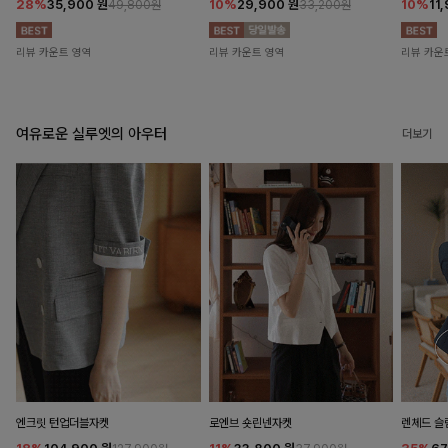
28%
35,900
원
10%
29,900
원
10%
11
49,800원
33,200원
리뷰 카운트 영역
리뷰 카운트 영역
리뷰 카운
여유로운 실루엣의 아우터
더보기
엔크릿 턴업더블자켓
로엔브 숏린넨자켓
렌체드 슬